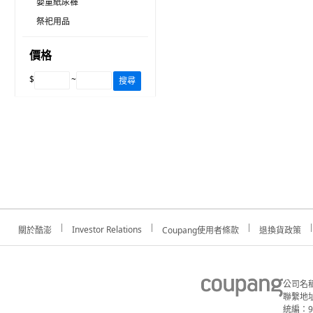
嬰童紙尿褲
祭祀用品
價格
$
~
搜尋
Investor Relations
關於酷澎
Coupang使用者條款
退換貨政策
公司名
聯繫地址
統編：91