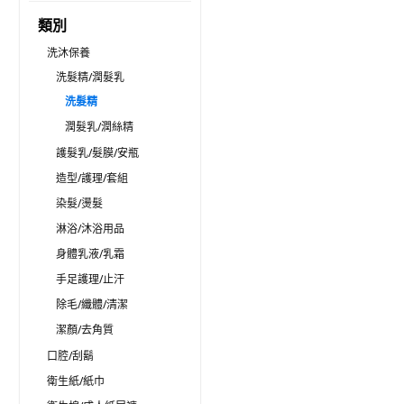
類別
洗沐保養
洗髮精/潤髮乳
洗髮精
潤髮乳/潤絲精
護髮乳/髮膜/安瓶
造型/護理/套組
染髮/燙髮
淋浴/沐浴用品
身體乳液/乳霜
手足護理/止汗
除毛/纖體/清潔
潔顏/去角質
口腔/刮鬍
衛生紙/紙巾