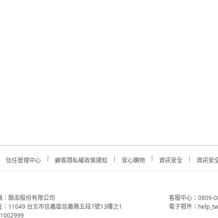
信任管理中心
顧客隱私權政策通知
安心購物
資訊安全
資訊安
稱：酷澎股份有限公司
客服中心：0809-088-
：11049 台北市信義區信義路五段7號13樓之1
電子郵件：help_tw
002999