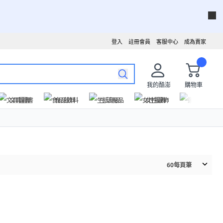
登入
註冊會員
客服中心
成為賣家
我的酷澎
購物車
文具圖書
食品飲料
生活用品
女性服飾
運動戶外
60
每頁筆