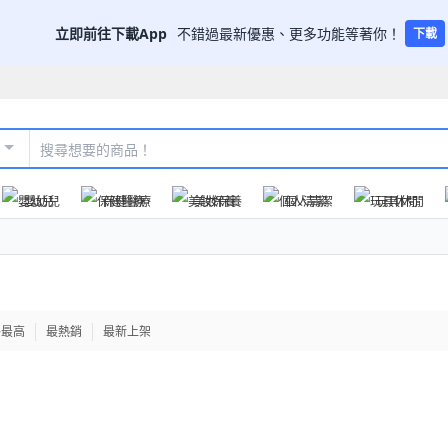
立即前往下載App
不錯過最新優惠、更多功能等著你！
下載
嬰幼兒
保健醫療
美妝保養
個人清潔
玩具休閒
格最高
最熱銷
最新上架