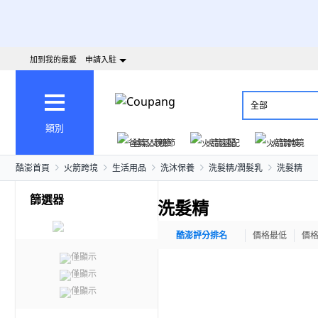
加到我的最愛
申請入駐
全部
類別
爸氣父親節
火箭速配
火箭跨境
酷澎首頁
火箭跨境
生活用品
洗沐保養
洗髮精/潤髮乳
洗髮精
篩選器
洗髮精
酷澎評分排名
價格最低
價
僅顯示
僅顯示
僅顯示