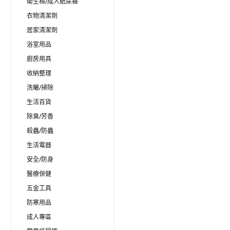
衛生棉/成人紙尿褲
衣物清潔劑
居家清潔劑
浴室用品
廚房用具
收納整理
洗曬/掃除
生活百貨
除臭/芳香
殺蟲/防蟲
生活電器
安全/防身
醫療保健
五金工具
防寒用品
成人專區