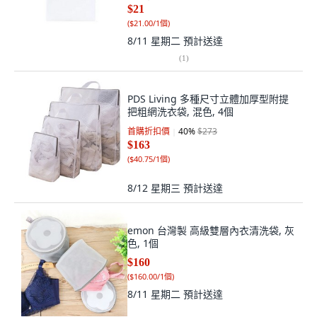
$21
(
$21.00/1個
)
8/11 星期二
預計送達
(
1
)
PDS Living 多種尺寸立體加厚型附提
把粗網洗衣袋, 混色, 4個
首購折扣價
40
%
$273
$163
(
$40.75/1個
)
8/12 星期三
預計送達
emon 台灣製 高級雙層內衣清洗袋, 灰
色, 1個
$160
(
$160.00/1個
)
8/11 星期二
預計送達