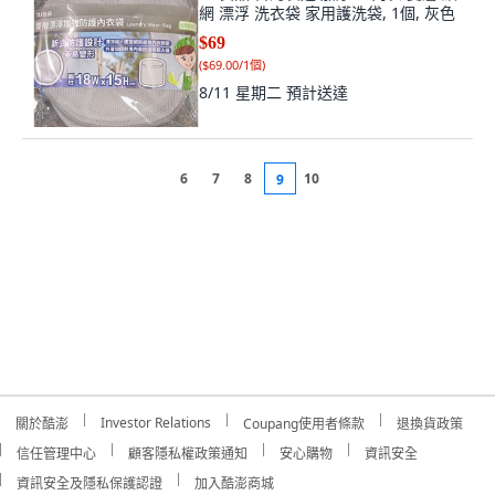
網 漂浮 洗衣袋 家用護洗袋, 1個, 灰色
$69
(
$69.00/1個
)
8/11 星期二
預計送達
6
7
8
10
9
Investor Relations
關於酷澎
Coupang使用者條款
退換貨政策
信任管理中心
顧客隱私權政策通知
安心購物
資訊安全
資訊安全及隱私保護認證
加入酷澎商城