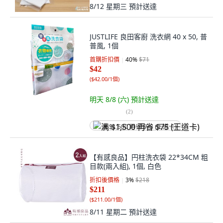
8/12 星期三
預計送達
JUSTLIFE 良田客廚 洗衣網 40 x 50, 普
普風, 1個
首購折扣價
40
%
$71
$42
(
$42.00/1個
)
明天 8/8 (六)
預計送達
(
2
)
满 $1,500 再省 $75 (王道卡)
【有感良品】円柱洗衣袋 22*34CM 粗
目款(兩入組), 1個, 白色
折扣後價格
3
%
$218
$211
(
$211.00/1個
)
8/11 星期二
預計送達