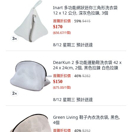
Inart 多功能網狀迷你三角形洗衣袋
12 x 12 公分, 深灰色拉鍊, 3個
首購折扣價
59
%
$415
$170
(
$56.67/1個
)
8/12 星期三
預計送達
DearKun 2 多功能運動鞋洗衣袋 42 x
24 x 24cm, 2個, 黑色拉鍊 白色拉鍊
首購折扣價
46
%
$282
$150
(
$75.00/1個
)
8/12 星期三
預計送達
Green Living 鞋子內衣洗衣袋, 黑色,
4個
首購折扣價
40
%
$252