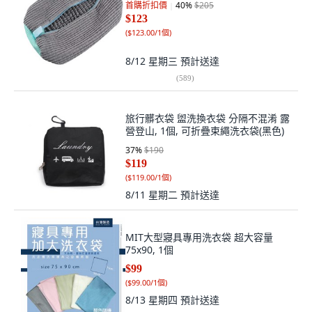
首購折扣價
40
%
$205
$123
(
$123.00/1個
)
8/12 星期三
預計送達
(
589
)
旅行髒衣袋 盥洗換衣袋 分隔不混淆 露
營登山, 1個, 可折疊束繩洗衣袋(黑色)
37
%
$190
$119
(
$119.00/1個
)
8/11 星期二
預計送達
MIT大型寢具專用洗衣袋 超大容量
75x90, 1個
$99
(
$99.00/1個
)
8/13 星期四
預計送達