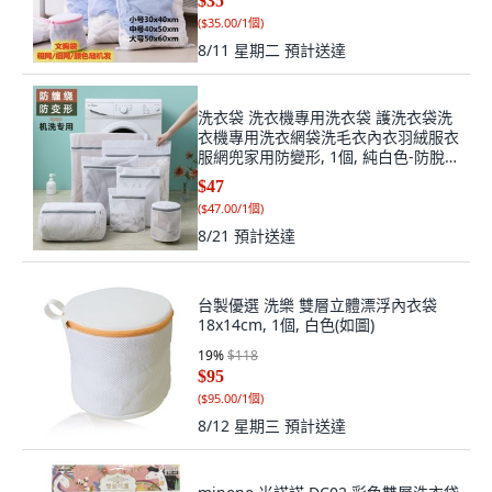
$35
(
$35.00/1個
)
8/11 星期二
預計送達
洗衣袋 洗衣機專用洗衣袋 護洗衣袋洗
衣機專用洗衣網袋洗毛衣內衣羽絨服衣
服網兜家用防變形, 1個, 純白色-防脫
拉鍊 洗常規衣物 剩餘81套,大號 適合
$47
外套/大衣, 純白色
(
$47.00/1個
)
8/21
預計送達
台製優選 洗樂 雙層立體漂浮內衣袋
18x14cm, 1個, 白色(如圖)
19
%
$118
$95
(
$95.00/1個
)
8/12 星期三
預計送達