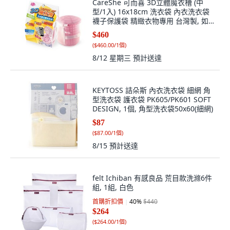
CareShe 可而喜 3D立體魔衣槽 (中
型/1入) 16x18cm 洗衣袋 內衣洗衣袋
襪子保護袋 精緻衣物專用 台灣製, 如
圖, 1個
$460
(
$460.00/1個
)
8/12 星期三
預計送達
KEYTOSS 詰朵斯 內衣洗衣袋 細網 角
型洗衣袋 護衣袋 PK605/PK601 SOFT
DESIGN, 1個, 角型洗衣袋50x60(細網)
$87
(
$87.00/1個
)
8/15
預計送達
felt Ichiban 有感良品 荒目款洗滌6件
組, 1組, 白色
首購折扣價
40
%
$440
$264
(
$264.00/1個
)