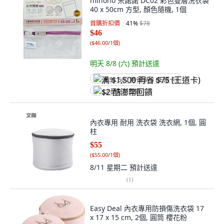
minono 米諾諾 DC02 彩色雙層洗衣袋
40 x 50cm 方型, 顏色隨機, 1個
首購折扣價
41
%
$78
$46
(
$46.00/1個
)
明天 8/8 (六)
預計送達
满 $1,500 再省 $75 (王道卡)
$2 酷澎幣回饋
內衣專用 耐用 洗衣袋 洗衣網, 1個, 圓
柱
$55
(
$55.00/1個
)
8/11 星期二
預計送達
(
1
)
Easy Deal 內衣專用防損傷洗衣袋 17
x 17 x 15 cm, 2個, 圓筒 櫻花粉