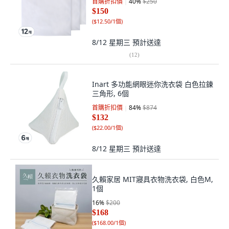
首購折扣價
40
%
$250
$150
(
$12.50/1個
)
8/12 星期三
預計送達
(
12
)
Inart 多功能網眼迷你洗衣袋 白色拉鍊
三角形, 6個
首購折扣價
84
%
$874
$132
(
$22.00/1個
)
8/12 星期三
預計送達
久賴家居 MIT寢具衣物洗衣袋, 白色M,
1個
16
%
$200
$168
(
$168.00/1個
)