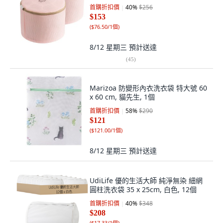
首購折扣價
40
%
$256
$153
(
$76.50/1個
)
8/12 星期三
預計送達
(
45
)
Marizoa 防變形內衣洗衣袋 特大號 60
x 60 cm, 貓先生, 1個
首購折扣價
58
%
$290
$121
(
$121.00/1個
)
8/12 星期三
預計送達
UdiLife 優的生活大師 純淨無染 細網
圓柱洗衣袋 35 x 25cm, 白色, 12個
首購折扣價
40
%
$348
$208
(
$17.33/1個
)