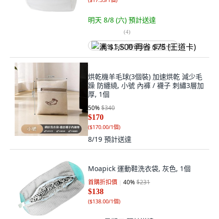
明天 8/8 (六)
預計送達
(
4
)
满 $1,500 再省 $75 (王道卡)
烘乾機羊毛球(3個裝) 加速烘乾 減少毛
躁 防纏繞, 小號 內褲 / 襪子 刺繡3層加
厚, 1個
50
%
$340
$170
(
$170.00/1個
)
8/19
預計送達
Moapick 運動鞋洗衣袋, 灰色, 1個
首購折扣價
40
%
$231
$138
(
$138.00/1個
)