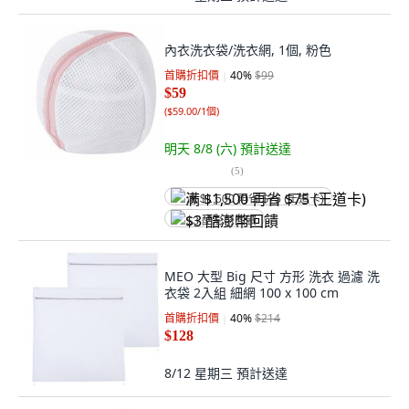
內衣洗衣袋/洗衣網, 1個, 粉色
首購折扣價
40
%
$99
$59
(
$59.00/1個
)
明天 8/8 (六)
預計送達
(
5
)
满 $1,500 再省 $75 (王道卡)
$3 酷澎幣回饋
MEO 大型 Big 尺寸 方形 洗衣 過濾 洗
衣袋 2入組 細網 100 x 100 cm
首購折扣價
40
%
$214
$128
8/12 星期三
預計送達