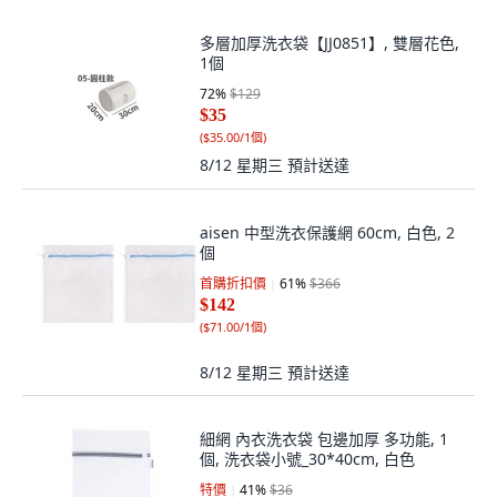
多層加厚洗衣袋【JJ0851】, 雙層花色,
1個
72
%
$129
$35
(
$35.00/1個
)
8/12 星期三
預計送達
aisen 中型洗衣保護網 60cm, 白色, 2
個
首購折扣價
61
%
$366
$142
(
$71.00/1個
)
8/12 星期三
預計送達
細網 內衣洗衣袋 包邊加厚 多功能, 1
個, 洗衣袋小號_30*40cm, 白色
特價
41
%
$36