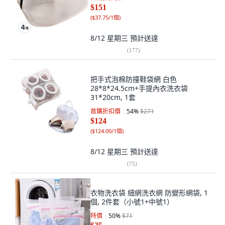
$151
(
$37.75/1個
)
8/12 星期三
預計送達
(
177
)
把手式泡棉防撞鞋袋網 白色
28*8*24.5cm+手提內衣洗衣袋
31*20cm, 1套
首購折扣價
54
%
$271
$124
(
$124.00/1個
)
8/12 星期三
預計送達
(
75
)
衣物洗衣袋 細網洗衣網 防變形網袋, 1
個, 2件套（小號1+中號1）
特價
50
%
$71