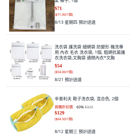
套 褲子, 1個
$71
(
$71.00/1個
)
8/13 星期四
預計送達
洗衣袋 護洗袋 細網袋 防變形 機洗專
用 內衣 毛衣 洗衣袋, 1個, 粗網抗菌護
衣洗衣袋,文胸袋 適閤內衣*文胸
$54
(
$54.00/1個
)
8/21
預計送達
辛普利夫 鞋子洗衣袋, 混合色, 2個
首購折扣價
60
%
$329
$129
(
$64.50/1個
)
8/12 星期三
預計送達