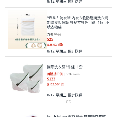
8/12 星期三
預計送達
YEUUE 洗衣袋 內衣衣物防纏繞洗衣網
加厚支架保護 多尺寸多色可選, 1個, 小
號衣物袋
79
%
$120
$25
(
$25.00/1個
)
8/12 星期三
預計送達
圓形洗衣袋3件組, 1套
首購折扣價
56
%
$285
$123
(
$123.00/1個
)
8/12 星期三
預計送達
(
23
)
felt Ichiban 有感良品 雙拉鍊衣物收