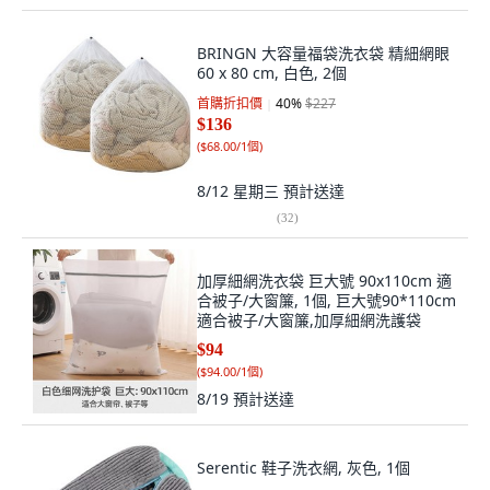
BRINGN 大容量福袋洗衣袋 精細網眼
60 x 80 cm, 白色, 2個
首購折扣價
40
%
$227
$136
(
$68.00/1個
)
8/12 星期三
預計送達
(
32
)
加厚細網洗衣袋 巨大號 90x110cm 適
合被子/大窗簾, 1個, 巨大號90*110cm
適合被子/大窗簾,加厚細網洗護袋
$94
(
$94.00/1個
)
8/19
預計送達
Serentic 鞋子洗衣網, 灰色, 1個