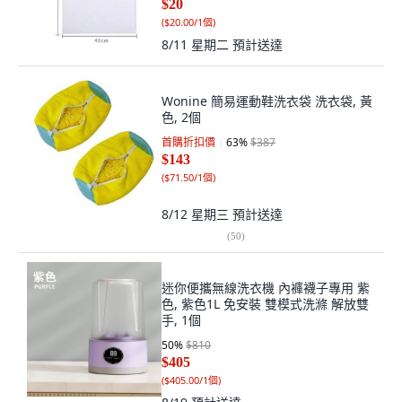
$20
(
$20.00/1個
)
8/11 星期二
預計送達
Wonine 簡易運動鞋洗衣袋 洗衣袋, 黃
色, 2個
首購折扣價
63
%
$387
$143
(
$71.50/1個
)
8/12 星期三
預計送達
(
50
)
迷你便攜無線洗衣機 內褲襪子專用 紫
色, 紫色1L 免安裝 雙模式洗滌 解放雙
手, 1個
50
%
$810
$405
(
$405.00/1個
)