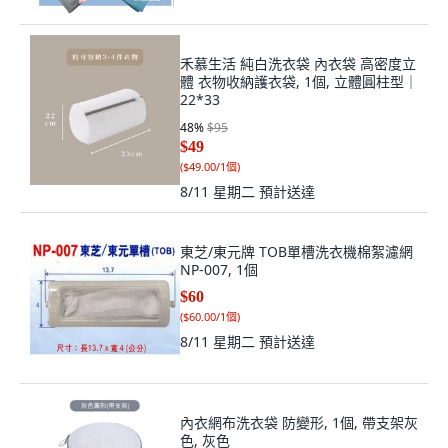
禾慕生活 純白洗衣袋 內衣袋 高密度立
體 衣物收納護衣袋, 1個, 立體圓柱型｜
22*33
48
%
$95
$49
(
$49.00/1個
)
8/11 星期二
預計送達
東芝/東元牌 TOB單槽洗衣機棉絮濾網
NP-007, 1個
$60
(
$60.00/1個
)
8/11 星期二
預計送達
內衣網布洗衣袋 防變形, 1個, 帶支架灰
色, 灰色