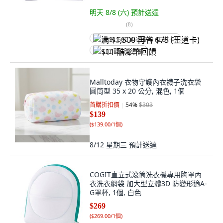
明天 8/8 (六)
預計送達
(
8
)
满 $1,500 再省 $75 (王道卡)
$11 酷澎幣回饋
Malltoday 衣物守護內衣襪子洗衣袋
圓筒型 35 x 20 公分, 混色, 1個
首購折扣價
54
%
$303
$139
(
$139.00/1個
)
8/12 星期三
預計送達
COGIT直立式滾筒洗衣機專用胸罩內
衣洗衣網袋 加大型立體3D 防變形適A-
G罩杯, 1個, 白色
$269
(
$269.00/1個
)