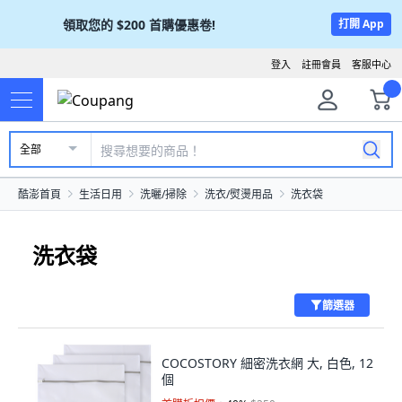
領取您的
$200
首購優惠卷!
打開 App
登入
註冊會員
客服中心
全部
酷澎首頁
生活日用
洗曬/掃除
洗衣/熨燙用品
洗衣袋
洗衣袋
篩選器
COCOSTORY 細密洗衣網 大, 白色, 12
個