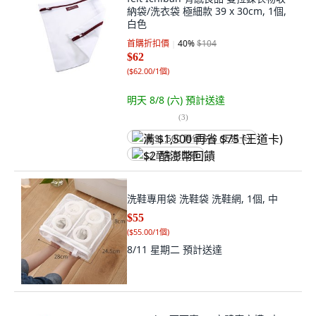
納袋/洗衣袋 極細款 39 x 30cm, 1個,
白色
首購折扣價
40
%
$104
$62
(
$62.00/1個
)
明天 8/8 (六)
預計送達
(
3
)
满 $1,500 再省 $75 (王道卡)
$2 酷澎幣回饋
洗鞋專用袋 洗鞋袋 洗鞋網, 1個, 中
$55
(
$55.00/1個
)
8/11 星期二
預計送達