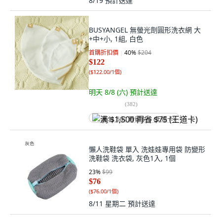
8/19
預計送達
BUSYANGEL 無螢光劑圓形洗衣網 大
+中+小, 1組, 白色
首購折扣價
40
%
$204
$122
(
$122.00/1個
)
明天 8/8 (六)
預計送達
(
382
)
满 $1,500 再省 $75 (王道卡)
懶人洗鞋袋 單入 洗娃娃專用袋 防變形
洗鞋袋 洗衣袋, 灰色1入, 1個
23
%
$99
$76
(
$76.00/1個
)
8/11 星期二
預計送達