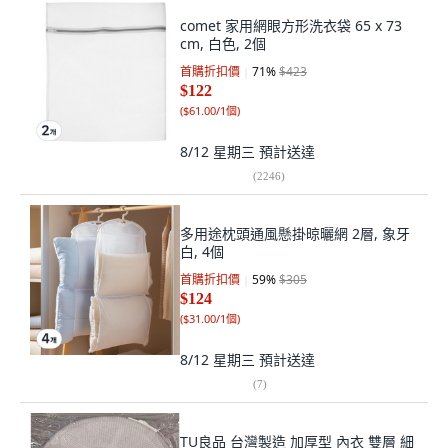
comet 家用網眼方形洗衣袋 65 x 73
cm, 白色, 2個
首購折扣價
71
%
$423
$122
(
$61.00/1個
)
8/12 星期三
預計送達
(
2246
)
多用途枕頭通風懸掛晾曬網 2層, 象牙
白, 4個
首購折扣價
59
%
$305
$124
(
$31.00/1個
)
8/12 星期三
預計送達
(
7
)
TU良品 台灣製造 加厚型 內衣 雙層 細