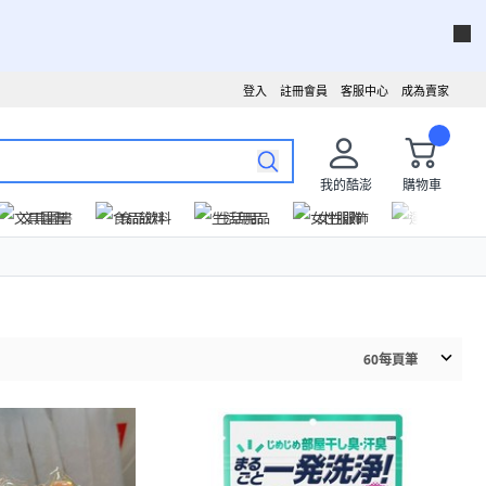
登入
註冊會員
客服中心
成為賣家
我的酷澎
購物車
文具圖書
食品飲料
生活用品
女性服飾
運動戶外
60
每頁筆