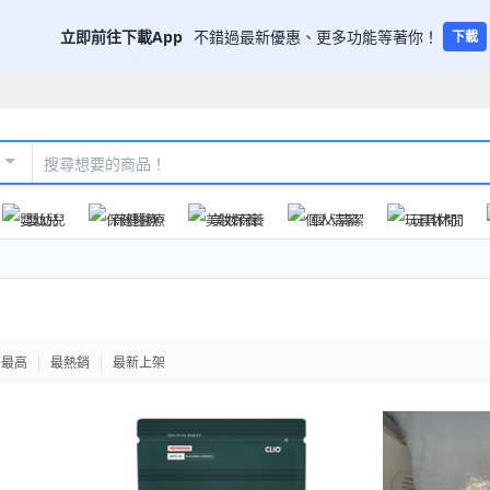
立即前往下載App
不錯過最新優惠、更多功能等著你！
下載
嬰幼兒
保健醫療
美妝保養
個人清潔
玩具休閒
格最高
最熱銷
最新上架