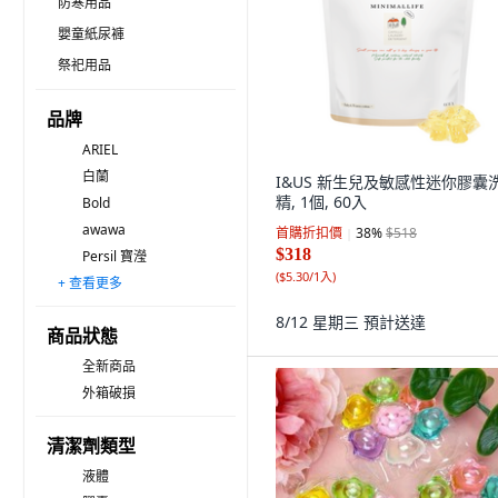
防寒用品
嬰童紙尿褲
祭祀用品
品牌
ARIEL
白蘭
I&US 新生兒及敏感性迷你膠囊
精, 1個, 60入
Bold
awawa
首購折扣價
38
%
$518
$318
Persil 寶瀅
(
$5.30/1入
)
+ 查看更多
TAMSAA
Magic Amah 妙管家
farcent 花仙子
Attack 一匙靈
清淨海
格麗淨
Duree Balle
加倍潔
LANOWN 南王
無品牌
Prosi 普洛斯
dm Denk mit
BangJiaShi 幫家適
AMPM.
WELCO
8/12 星期三
預計送達
商品狀態
全新商品
外箱破損
清潔劑類型
液體