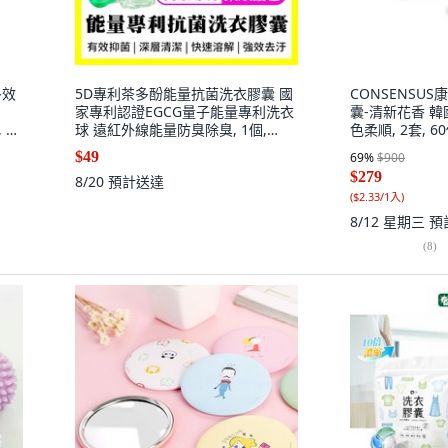
多效
5D專利茶多酚能量抗菌洗衣膠囊 國
CONSENSU
家專利認證EGCG量子能量專利洗衣
囊-清新花香 韓
30
球 遠紅外線能量防臭除臭, 1個,
色柔順, 2套, 6
4g*20顆入
$49
69
%
$900
$279
8/20
預計送達
(
$2.33/1入
)
8/12 星期三
預
(
8
)