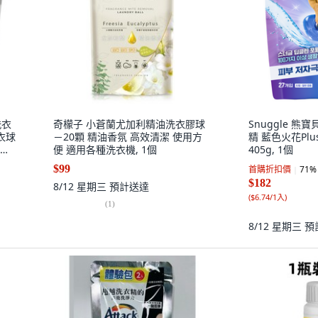
洗衣
奇檬子 小蒼蘭尤加利精油洗衣膠球
Snuggle 
衣球
－20顆 精油香氛 高效清潔 使用方
精 藍色火花Plus
1盒
便 適用各種洗衣機, 1個
405g, 1個
$99
首購折扣價
71
%
$182
8/12 星期三
預計送達
(
$6.74/1入
)
(
1
)
8/12 星期三
預