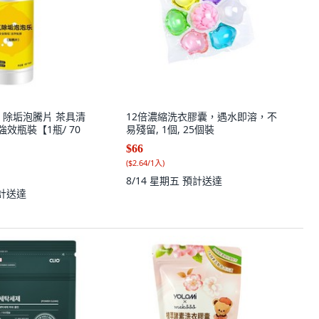
 除垢泡騰片 茶具清
12倍濃縮洗衣膠囊，遇水即溶，不
級強效瓶裝【1瓶/ 70
易殘留, 1個, 25個裝
$66
(
$2.64/1入
)
8/14 星期五
預計送達
計送達