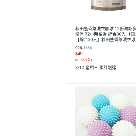
秋田熊香氛洗衣膠球 12倍濃縮
潔淨 72小時留香 綜合30入, 1個,
【綜合30入】秋田熊香氛洗衣球, 
個裝
92
%
$688
$49
(
$1.63/1入
)
8/12 星期三
預計送達