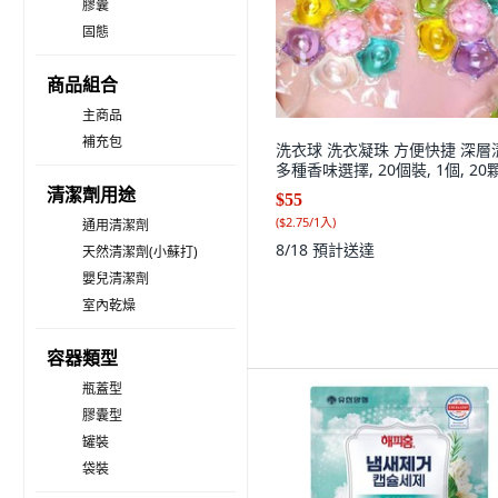
膠囊
固態
商品組合
主商品
補充包
洗衣球 洗衣凝珠 方便快捷 深層
多種香味選擇, 20個裝, 1個, 20
清潔劑用途
$55
(
$2.75/1入
)
通用清潔劑
8/18
預計送達
天然清潔劑(小蘇打)
嬰兒清潔劑
室內乾燥
容器類型
瓶蓋型
膠囊型
罐裝
袋裝