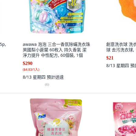
p,
awawa 泡泡 三合一香氛除蟎洗衣珠
創意洗衣球 洗
英國梨小蒼蘭 60枚入 持久香氣 潔
球 去污洗衣球, 
淨力提升 中性配方, 60個裝, 1個
$21
$290
8/13 星期四
預
(
$4.83/1入
)
8/13 星期四
預計送達
(
6
)