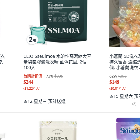
護衣
CLIO Sseulmoa 水溶性高濃縮大容
小蒼蘭 5D洗衣
,
量袋裝膠囊洗衣精 藍色花園, 2個,
持久留香 濃縮洗
100入
個, 小蒼蘭洗衣
140個裝
首購折扣價
73
%
$935
62
%
$396
$244
$149
(
$1.22/1入
)
(
$0.01/1入
)
8/15 星期六
預
8/12 星期三
預計送達
(
3
)