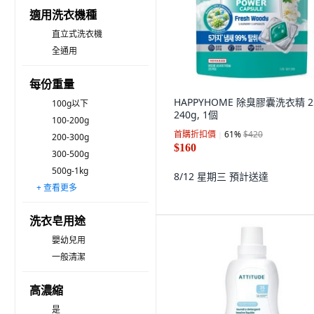
適用洗衣機種
直立式洗衣機
全通用
每份重量
HAPPYHOME 除臭膠囊洗衣精 25
100g以下
240g, 1個
100-200g
首購折扣價
61
%
$420
200-300g
$160
300-500g
500g-1kg
8/12 星期三
預計送達
+ 查看更多
1-2kg
2-3kg
3-4kg
4-5kg
5kg或更多
洗衣皂用途
嬰幼兒用
一般清潔
高濃縮
是