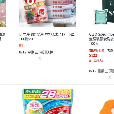
清潔
倍立淨 8倍潔淨洗衣凝球, 1個, 下單
CLIO Sseu
顆
100贈20
量袋裝膠囊洗衣精
100入
$1
首購折扣價
73
%
8/12 星期三
預計送達
$122
(
7
)
(
$1.22/1入
)
8/12 星期三
預
(
1
)