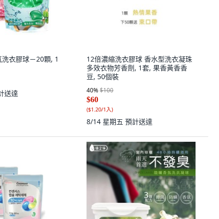
洗衣膠球－20顆, 1
12倍濃縮洗衣膠球 香水型洗衣凝珠
多效衣物芳香劑, 1套, 果香黃香香
豆, 50個裝
40
%
$100
計送達
$60
(
$1.20/1入
)
8/14 星期五
預計送達