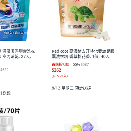
熊寶貝 深層潔淨膠囊洗衣
RedRoot 高濃縮去汙特化嬰幼兒膠
 室內晾乾, 27入,
囊洗衣精 香草棉花香, 1個, 40入
首購折扣價
55
%
$587
$632
$262
(
$6.55/1入
)
8/12 星期三
預計送達
計送達