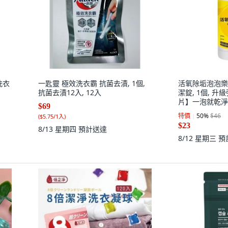
洗衣
一匙靈 極效洗衣霸 抗菌去漬, 1個,
活氧除垢泡泡樂
抗菌去漬12入, 12入
潔錠, 1個, 升
片】一泡就乾淨
$69
特價
50
%
$46
(
$5.75/1入
)
$23
8/13 星期四
預計送達
8/12 星期三
預