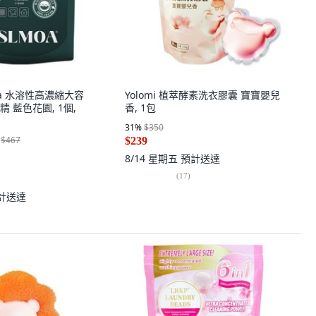
lmoa 水溶性高濃縮大容
Yolomi 植萃酵素洗衣膠囊 寶寶嬰兒
 藍色花園, 1個,
香, 1包
31
%
$350
$467
$239
8/14 星期五
預計送達
(
17
)
計送達