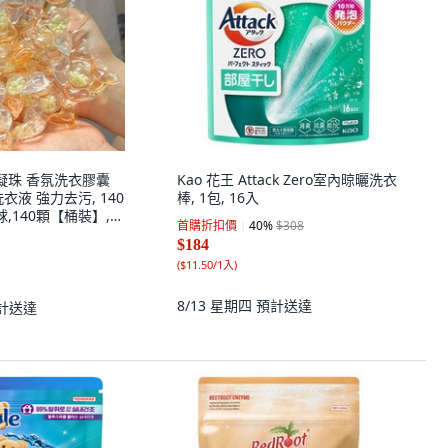
凝珠 香氛洗衣膠囊
Kao 花王 Attack Zero室內晾曬洗衣
衣液 強力去污, 140
棒, 1包, 16入
球,140顆【桶裝】,
首購折扣價
40
%
$308
$184
(
$11.50/1入
)
8/13 星期四
預計送達
計送達