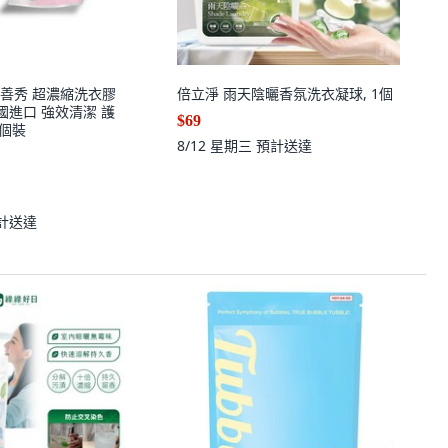
S康善秀 超濃縮洗衣膠
倍立淨 雨天陰曬香氛洗衣凝球, 1個
國進口 強效清潔 護
$69
0個裝
8/12 星期三
預計送達
計送達