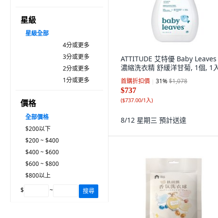
星級
星級
全部
4分或更多
3分或更多
ATTITUDE 艾特優 Baby Leaves
濃縮洗衣精 舒緩洋甘菊, 1個, 1
2分或更多
1分或更多
首購折扣價
31
%
$1,078
$737
(
$737.00/1入
)
價格
全部價格
8/12 星期三
預計送達
$200以下
$200 ~ $400
$400 ~ $600
$600 ~ $800
$800以上
$
~
搜尋