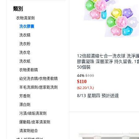
類別
衣物清潔劑
洗衣膠囊
洗衣精
洗衣粉
洗衣皂
12倍超濃縮七合一洗衣球 洗淨
膠囊凝珠 深層潔淨 持久留香, 1套
洗衣紙
50個裝
衣物柔軟精
44
%
$199
幼兒洗衣精/衣物柔軟精
$110
羊毛洗滌劑/居家乾洗劑
(
$2.20/1入
)
8/13 星期四
預計送達
芳香劑
漂白劑
污漬/頑垢清潔劑
運動鞋/皮革清潔劑
清潔劑組合