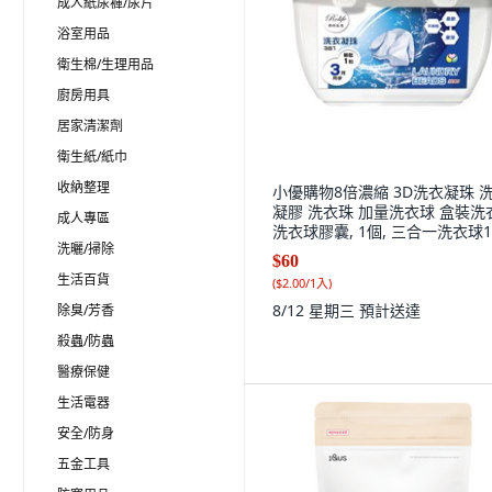
成人紙尿褲/尿片
浴室用品
衛生棉/生理用品
廚房用具
居家清潔劑
衛生紙/紙巾
收納整理
小優購物8倍濃縮 3D洗衣凝珠 
凝膠 洗衣珠 加量洗衣球 盒裝洗
成人專區
洗衣球膠囊, 1個, 三合一洗衣球
洗曬/掃除
30入(超取最多10盒), 30
$60
生活百貨
(
$2.00/1入
)
8/12 星期三
預計送達
除臭/芳香
殺蟲/防蟲
醫療保健
生活電器
安全/防身
五金工具