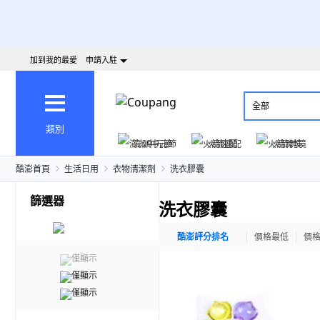
加到我的最愛
申請入駐
全部
類別
澎派中元節
火箭速配
火箭跨境
酷澎首頁
生活日用
衣物清潔劑
洗衣膠囊
篩選器
洗衣膠囊
酷澎評分排名
價格最低
價
僅顯示
僅顯示
僅顯示