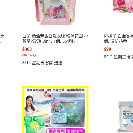
 高
白蘭 精油芳香豆洗衣球 粉漾花園 小
奇檬子 白金香氛
入
蒼蘭×玫瑰 3in1, 1個, 55個裝
個, 清新花香
$368
$99
(
$6.69/1入
)
8/12 星期三
預
8/14 星期五
預計送達