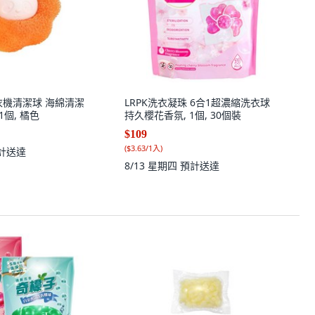
衣機清潔球 海綿清潔
LRPK洗衣凝珠 6合1超濃縮洗衣球
1個, 橘色
持久櫻花香氛, 1個, 30個裝
$109
(
$3.63/1入
)
計送達
8/13 星期四
預計送達