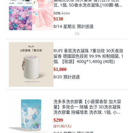
豆, 1個, 5D香水洗衣凝珠,[100顆-桶
裝]香氣撲鼻
50
%
$260
$130
8/14 星期五
預計送達
(
1
)
RUFI 香氛洗衣凝珠 7重功效 30天長效
留香 德國固色技術 99.9% 抑制細菌, 1
個, 【玫語】400g*1,400g (40粒)
$1,000
8/20
預計送達
洗多多洗衣膠囊【小蒼蘭香型 加大容
量】多效合一 除蟎 去汙 3D洗衣凝珠
洗衣膠囊 除蟎增柔 洗衣球, 1個, 小蒼
蘭,25顆/袋, 25顆
$299
(
$11.96/1入
)