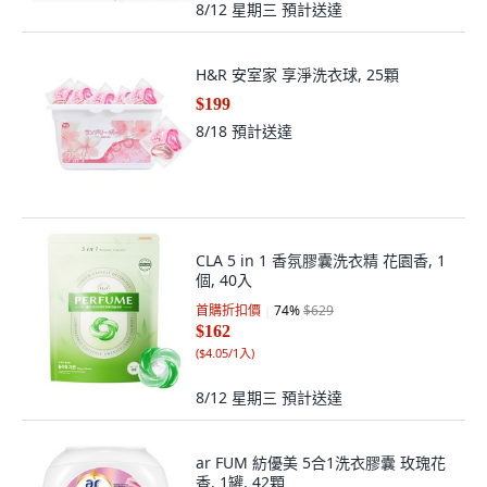
8/12 星期三
預計送達
H&R 安室家 享淨洗衣球, 25顆
$199
8/18
預計送達
CLA 5 in 1 香氛膠囊洗衣精 花園香, 1
個, 40入
首購折扣價
74
%
$629
$162
(
$4.05/1入
)
8/12 星期三
預計送達
ar FUM 紡優美 5合1洗衣膠囊 玫瑰花
香, 1罐, 42顆