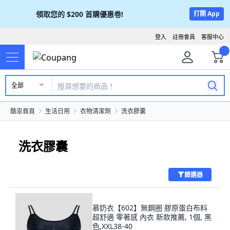
領取您的
$200
首購優惠卷!
打開 App
登入
註冊會員
客服中心
全部
酷澎首頁
生活日用
衣物清潔劑
洗衣膠囊
洗衣膠囊
篩選器
慕奶衣【602】無鋼圈 膠原蛋白布料
超舒適 零著感 內衣 新款推薦, 1個, 黑
色,XXL38-40