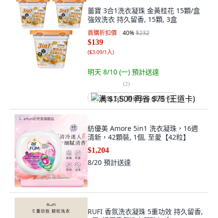
蕾寶 3合1洗衣凝珠 金黃桂花 15顆/盒
強效洗衣 持久留香, 15顆, 3盒
首購折扣價
40
%
$232
$139
(
$3.09/1入
)
明天 8/10 (一)
預計送達
(
2
)
满 $1,500 再省 $75 (王道卡)
紡優美 Amore 5in1 洗衣凝珠，16週
清新，42顆裝, 1個, 至愛【42粒】
$1,204
8/20
預計送達
RUFI 香氛洗衣凝珠 5重功效 持久留香,