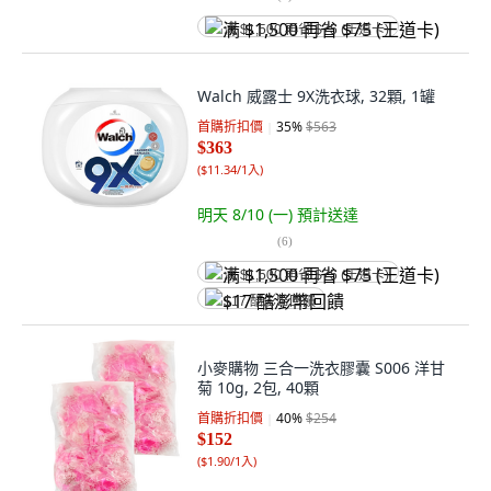
满 $1,500 再省 $75 (王道卡)
Walch 威露士 9X洗衣球, 32顆, 1罐
首購折扣價
35
%
$563
$363
(
$11.34/1入
)
明天 8/10 (一)
預計送達
(
6
)
满 $1,500 再省 $75 (王道卡)
$17 酷澎幣回饋
小麥購物 三合一洗衣膠囊 S006 洋甘
菊 10g, 2包, 40顆
首購折扣價
40
%
$254
$152
(
$1.90/1入
)