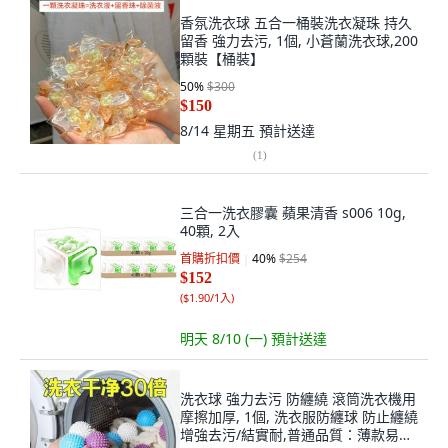
香氛洗衣球 五合一桶裝洗衣凝珠 持久
留香 強力去污, 1個, 小蒼蘭洗衣球,200
顆裝【桶裝】
50
%
$300
$150
8/14 星期五
預計送達
(
1
)
三合一洗衣膠囊 蘋果清香 s006 10g,
40顆, 2入
首購折扣價
40
%
$254
$152
(
$1.90/1入
)
明天 8/10 (一)
預計送達
洗衣球 強力去污 防纏繞 滾筒洗衣機用
摩擦加厚, 1個, 洗衣服防纏球 防止纏繞
增強去污/結實耐,普通品質：薄款易破