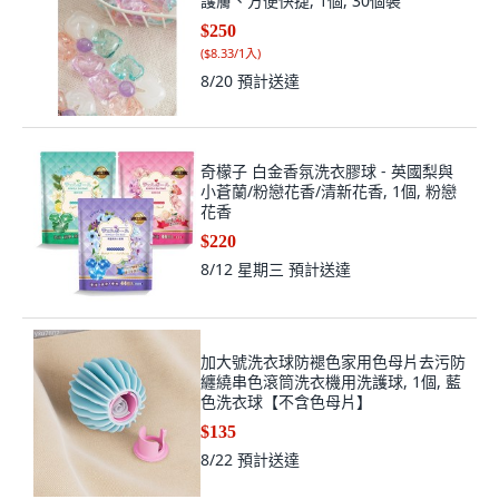
護膚、方便快捷, 1個, 30個裝
$250
(
$8.33/1入
)
8/20
預計送達
奇檬子 白金香氛洗衣膠球 - 英國梨與
小蒼蘭/粉戀花香/清新花香, 1個, 粉戀
花香
$220
8/12 星期三
預計送達
加大號洗衣球防褪色家用色母片去污防
纏繞串色滾筒洗衣機用洗護球, 1個, 藍
色洗衣球【不含色母片】
$135
8/22
預計送達