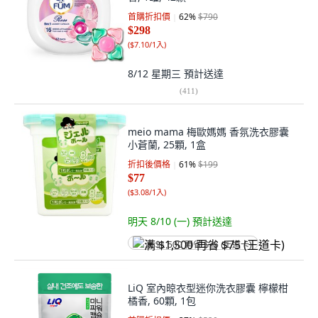
首購折扣價
62
%
$790
$298
(
$7.10/1入
)
8/12 星期三
預計送達
(
411
)
meio mama 梅歐媽媽 香氛洗衣膠囊
小蒼蘭, 25顆, 1盒
折扣後價格
61
%
$199
$77
(
$3.08/1入
)
明天 8/10 (一)
預計送達
满 $1,500 再省 $75 (王道卡)
LiQ 室內晾衣型迷你洗衣膠囊 檸檬柑
橘香, 60顆, 1包