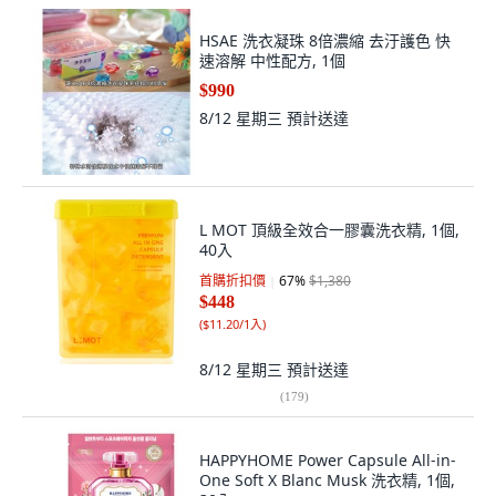
HSAE 洗衣凝珠 8倍濃縮 去汙護色 快
速溶解 中性配方, 1個
$990
8/12 星期三
預計送達
L MOT 頂級全效合一膠囊洗衣精, 1個,
40入
首購折扣價
67
%
$1,380
$448
(
$11.20/1入
)
8/12 星期三
預計送達
(
179
)
HAPPYHOME Power Capsule All-in-
One Soft X Blanc Musk 洗衣精, 1個,