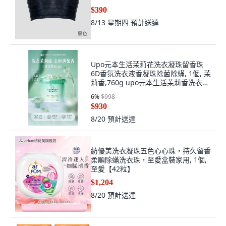
$390
8/13 星期四
預計送達
Upo元本生活茉莉花洗衣凝珠留香珠
6D香氛洗衣液香凝珠除菌除蟎, 1個, 茉
莉香,760g upo元本生活茉莉香洗衣凝
珠【, 760g
6
%
$998
$930
8/20
預計送達
紡優美洗衣凝珠五色心心珠，持久留香
柔順除蟎洗衣珠，至愛盒裝家用, 1個,
至愛【42粒】
$1,204
8/20
預計送達