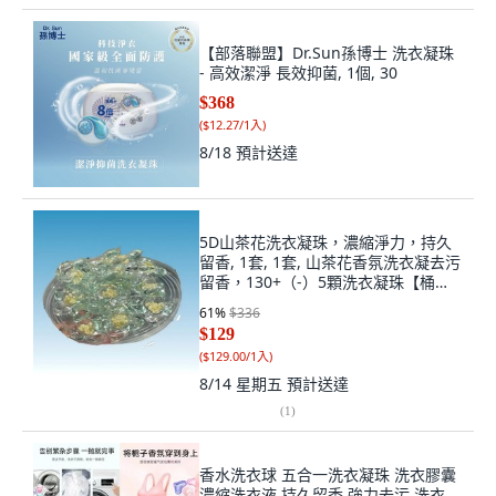
【部落聯盟】Dr.Sun孫博士 洗衣凝珠
- 高效潔淨 長效抑菌, 1個, 30
$368
(
$12.27/1入
)
8/18
預計送達
5D山茶花洗衣凝珠，濃縮淨力，持久
留香, 1套, 1套, 山茶花香氛洗衣凝去污
留香，130+（-）5顆洗衣凝珠【桶
装】
61
%
$336
$129
(
$129.00/1入
)
8/14 星期五
預計送達
(
1
)
香水洗衣球 五合一洗衣凝珠 洗衣膠囊
濃縮洗衣液 持久留香 強力去污 洗衣