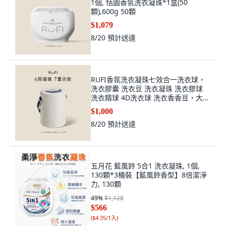
1個, 恬園香氛洗衣凝珠*1盒(50
顆),600g 50顆
$1,079
8/20
預計送達
RUFI香氛洗衣凝珠七效合一洗衣球，
洗衣膠囊 洗衣豆 洗衣凝珠 洗衣膠球
洗衣精球 4D洗衣球 洗衣香香豆，大容
量裝, 1個, 【雪茉】400g*1,400g (40
$1,000
粒)
8/20
預計送達
五月花 藍風鈴 5合1 洗衣凝珠, 1個,
130顆*3桶裝【藍風鈴香型】8倍潔淨
力, 130顆
49
%
$1,128
$566
(
$4.35/1入
)