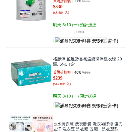
首購折扣價
37
%
$530
$330
(
$5.50/1入
)
明天 8/10 (一)
預計送達
(
4194
)
满 $1,500 再省 $75 (王道卡)
格麗淨 藍風鈴香氛濃縮潔淨洗衣球 20
顆, 5包, 1盒
首購折扣價
40
%
$399
$239
(
$47.80/1入
)
明天 8/10 (一)
預計送達
满 $1,500 再省 $75 (王道卡)
香水洗衣球 洗衣膠囊 洗衣凝膠球 強力
去汙 洗衣豆 洗衣精 五閤一洗衣凝珠