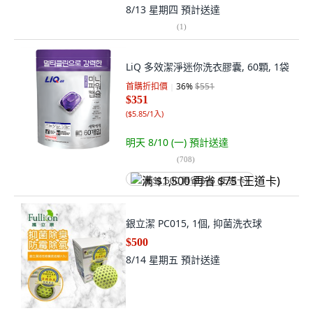
8/13 星期四
預計送達
(
1
)
LiQ 多效潔淨迷你洗衣膠囊, 60顆, 1袋
首購折扣價
36
%
$551
$351
(
$5.85/1入
)
明天 8/10 (一)
預計送達
(
708
)
满 $1,500 再省 $75 (王道卡)
銀立潔 PC015, 1個, 抑菌洗衣球
$500
8/14 星期五
預計送達