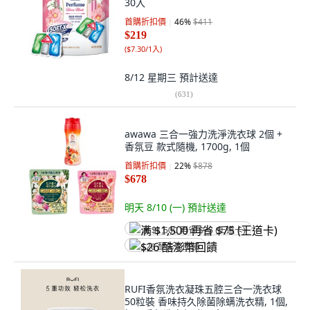
30入
首購折扣價
46
%
$411
$219
(
$7.30/1入
)
8/12 星期三
預計送達
(
631
)
awawa 三合一強力洗淨洗衣球 2個 +
香氛豆 款式隨機, 1700g, 1個
首購折扣價
22
%
$878
$678
明天 8/10 (一)
預計送達
满 $1,500 再省 $75 (王道卡)
$26 酷澎幣回饋
RUFI香氛洗衣凝珠五腔三合一洗衣球
50粒裝 香味持久除菌除螨洗衣精, 1個,