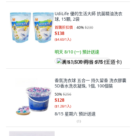
UdiLife 優的生活大師 抗菌精油洗衣
球, 15顆, 2袋
首購折扣價
40
%
$230
$138
(
$4.60/1入
)
明天 8/10 (一)
預計送達
满 $1,500 再省 $75 (王道卡)
香氛洗衣球 五合一 持久留香 洗衣膠囊
5D香水洗衣凝珠, 1個, 100個裝
50
%
$256
$128
(
$1.28/1入
)
8/15 星期六
預計送達
(
1
)