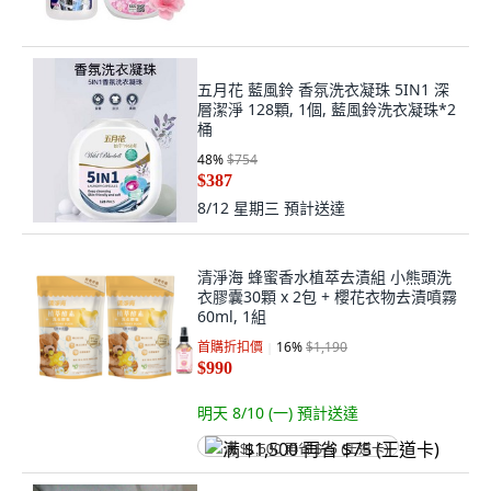
五月花 藍風鈴 香氛洗衣凝珠 5IN1 深
層潔淨 128顆, 1個, 藍風鈴洗衣凝珠*2
桶
48
%
$754
$387
8/12 星期三
預計送達
清淨海 蜂蜜香水植萃去漬組 小熊頭洗
衣膠囊30顆 x 2包 + 櫻花衣物去漬噴霧
60ml, 1組
首購折扣價
16
%
$1,190
$990
明天 8/10 (一)
預計送達
满 $1,500 再省 $75 (王道卡)