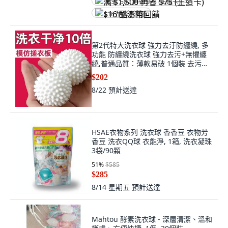
满 $1,500 再省 $75 (王道卡)
$16 酷澎幣回饋
第2代特大洗衣球 強力去汙防纏繞, 多
功能 防纏繞洗衣球 強力去污+無懼纏
繞,普通品質：薄款易破 1個裝 去污易
纏繞
$202
8/22
預計送達
HSAE衣物系列 洗衣球 香香豆 衣物芳
香豆 洗衣QQ球 衣能淨, 1箱, 洗衣凝珠
3袋/90顆
51
%
$585
$285
8/14 星期五
預計送達
Mahtou 酵素洗衣球 - 深層清潔、溫和