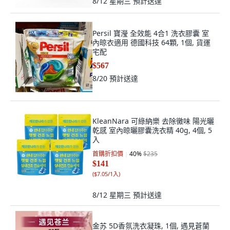
8/12 星期三
預計送達
Persil 寶瀅 全效能 4合1 洗衣膠囊 室
內晾衣適用 德國科技 64顆, 1個, 貨運
宅配
$567
8/20
預計送達
KleanNara 可綠納樂 去除黴味 陽光曬
乾感 室內晾曬膠囊洗衣精 40g, 4個, 5
入
首購折扣價
40
%
$235
$141
(
$7.05/1入
)
8/12 星期三
預計送達
金苏 5D香氛洗衣凝珠, 1個, 遇見蒼蘭