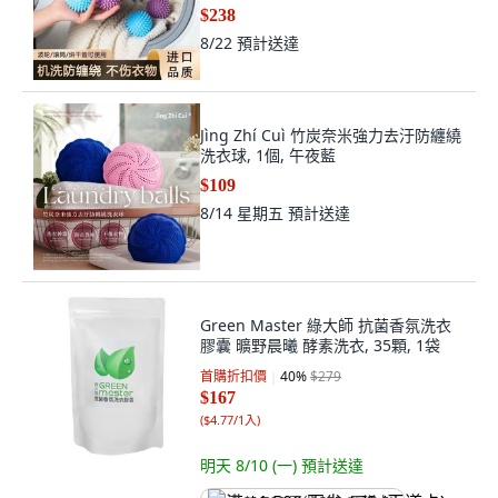
1小個 去污易纏繞
$238
8/22
預計送達
Jìng Zhí Cuì 竹炭奈米強力去汙防纏繞
洗衣球, 1個, 午夜藍
$109
8/14 星期五
預計送達
Green Master 綠大師 抗菌香氛洗衣
膠囊 曠野晨曦 酵素洗衣, 35顆, 1袋
首購折扣價
40
%
$279
$167
(
$4.77/1入
)
明天 8/10 (一)
預計送達