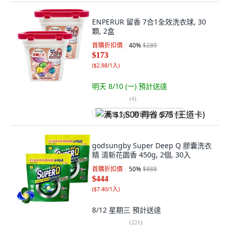
ENPERUR 留香 7合1全效洗衣球, 30
顆, 2盒
首購折扣價
40
%
$289
$173
(
$2.88/1入
)
明天 8/10 (一)
預計送達
(
4
)
满 $1,500 再省 $75 (王道卡)
godsungby Super Deep Q 膠囊洗衣
精 清新花園香 450g, 2個, 30入
首購折扣價
50
%
$888
$444
(
$7.40/1入
)
8/12 星期三
預計送達
(
221
)