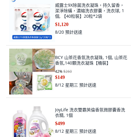
威露士9X除菌洗衣凝珠，持久留香，
潔淨除蟎，濃縮洗衣膠囊，洗衣球, 1
個, 【40粒裝】20粒*2袋
$1,120
8/20
預計送達
BCY 山茶花香氛洗衣凝珠, 1個, 山茶花
香氛,140顆洗衣凝珠【桶裝】
42
%
$260
$149
8/12 星期三
預計送達
JoyLife 洗衣雙霸英倫香氛微膠囊香洗
衣精, 1個
$499
8/12 星期三
預計送達