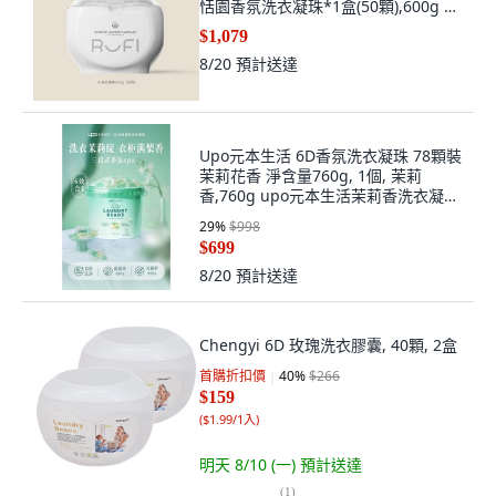
恬園香氛洗衣凝珠*1盒(50顆),600g 50
顆
$1,079
8/20
預計送達
Upo元本生活 6D香氛洗衣凝珠 78顆裝
茉莉花香 淨含量760g, 1個, 茉莉
香,760g upo元本生活茉莉香洗衣凝珠
【
29
%
$998
$699
8/20
預計送達
Chengyi 6D 玫瑰洗衣膠囊, 40顆, 2盒
首購折扣價
40
%
$266
$159
(
$1.99/1入
)
明天 8/10 (一)
預計送達
(
1
)