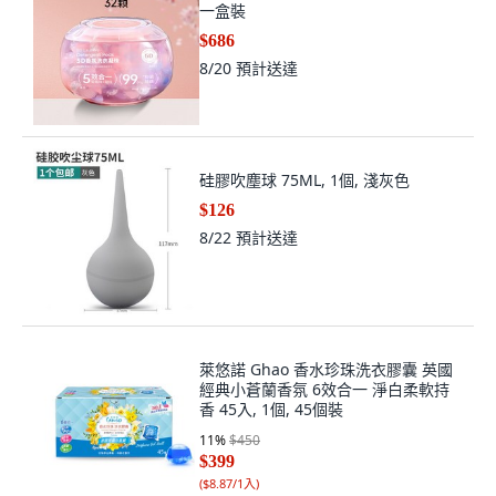
一盒裝
$686
8/20
預計送達
硅膠吹塵球 75ML, 1個, 淺灰色
$126
8/22
預計送達
萊悠諾 Ghao 香水珍珠洗衣膠囊 英國
經典小蒼蘭香氛 6效合一 淨白柔軟持
香 45入, 1個, 45個裝
11
%
$450
$399
(
$8.87/1入
)