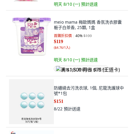
明天 8/10 (一)
預計送達
meio mama 梅歐媽媽 香氛洗衣膠囊
梔子白茶香, 25顆, 1盒
首購折扣價
40
%
$199
$119
(
$4.76/1入
)
明天 8/10 (一)
預計送達
满 $1,500 再省 $75 (王道卡)
防纏繞去污洗衣球, 1個, 尼龍洗護球中
號*1包
$151
8/22
預計送達