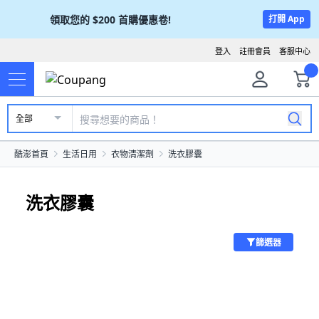
領取您的
$200
首購優惠卷!
打開 App
登入
註冊會員
客服中心
全部
酷澎首頁
生活日用
衣物清潔劑
洗衣膠囊
洗衣膠囊
篩選器