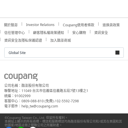
Investor Relations
關於酷澎
Coupang使用者條款
退換貨政策
信任管理中心
顧客隱私權政策通知
安心購物
資訊安全
資訊安全及隱私保護認證
加入酷澎商城
Global Site
公司名稱：酷澎股份有限公司
聯繫地址：11049 台北市信義區信義路五段7號13樓之1
統編：91002999
客服中心：0809-088-810 (免費) / 02-5592-7298
電子郵件：help_tw@coupang.com
©Coupang Taiwan Co., Ltd. 保留所有權利。
本網站上顯示的所有商標、標誌和服務標誌均為酷澎股份有限公司和/或其在美國和其
他國家/地區註冊之關聯公司之所屬財產。