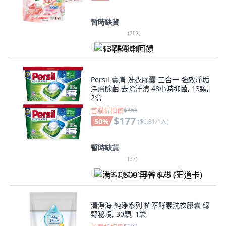
暫時缺貨
(
202
)
$3 酷澎幣回饋
Persil 寶瀅 洗衣膠囊 三合一 強效淨垢
深層除菌 去除汙漬 48小時抑菌, 13顆,
2盒
首購折扣價
$358
$177
50
%
(
$6.81/1入
)
暫時缺貨
(
37
)
满 $1,500 再省 $75 (王道卡)
清淨海 純淨系列 植萃酵素洗衣膠囊 綠
野秘境, 30顆, 1袋