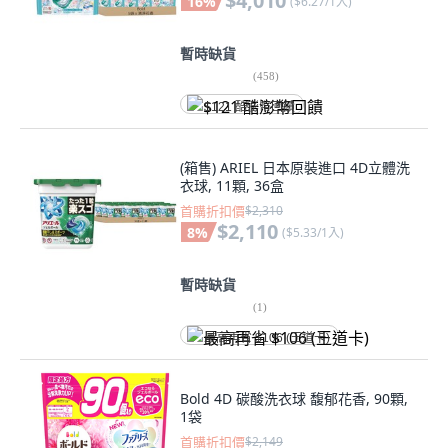
$4,010
16
%
(
$6.27/1入
)
暫時缺貨
(
458
)
$121 酷澎幣回饋
(箱售) ARIEL 日本原裝進口 4D立體洗
衣球, 11顆, 36盒
首購折扣價
$2,310
$2,110
8
%
(
$5.33/1入
)
暫時缺貨
(
1
)
最高再省 $106 (王道卡)
Bold 4D 碳酸洗衣球 馥郁花香, 90顆,
1袋
首購折扣價
$2,149