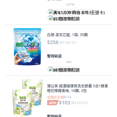
(
1574
)
满 $1,500 再省 $75 (王道卡)
$5 酷澎幣回饋
白鴿 潔衣芯錠, 1袋, 35顆
$256
(
$7.32/1入
)
暫時缺貨
(
45
)
$8 酷澎幣回饋
蒲公英 超濃縮環保洗衣膠囊 5合1酵素
橙花檸檬香味, 16顆, 2包
首購折扣價
$172
$103
40
%
(
$3.22/1入
)
暫時缺貨