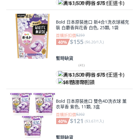
满 $1,500 再省 $75 (王道卡)
Bold 日本原裝進口 新4合1洗衣球補充
裝 白麝香與花香 白色, 25顆, 1袋
首購折扣價
$259
$155
40
%
(
$6.20/1入
)
暫時缺貨
(
41
)
满 $1,500 再省 $75 (王道卡)
$8 酷澎幣回饋
Bold 日本原裝進口 雙色4D洗衣球 薰
衣草香 紫色, 11顆, 3盒
首購折扣價
$202
$121
40
%
(
$3.67/1入
)
暫時缺貨