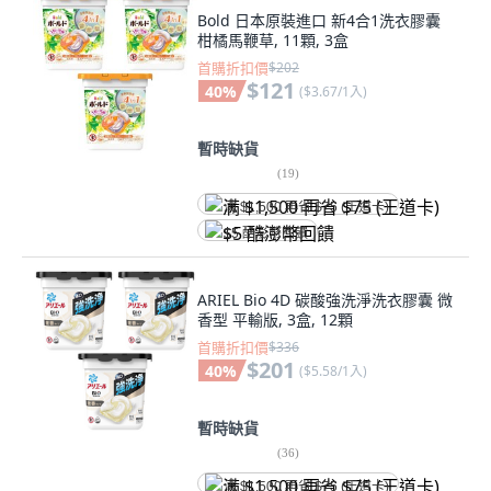
Bold 日本原裝進口 新4合1洗衣膠囊
柑橘馬鞭草, 11顆, 3盒
首購折扣價
$202
$121
40
%
(
$3.67/1入
)
暫時缺貨
(
19
)
满 $1,500 再省 $75 (王道卡)
$5 酷澎幣回饋
ARIEL Bio 4D 碳酸強洗淨洗衣膠囊 微
香型 平輸版, 3盒, 12顆
首購折扣價
$336
$201
40
%
(
$5.58/1入
)
暫時缺貨
(
36
)
满 $1,500 再省 $75 (王道卡)