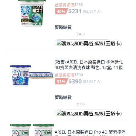
首購折扣價
$385
$231
40
%
(
$3.50/1入
)
暫時缺貨
(
346
)
满 $1,500 再省 $75 (王道卡)
(箱售) ARIEL 日本原裝進口 極淨進化
4D抗菌去漬洗衣球 藍色, 12盒, 11顆
首購折扣價
$590
$390
33
%
(
$2.96/1入
)
暫時缺貨
(
109
)
满 $1,500 再省 $75 (王道卡)
ARIEL 日本原裝進口 Pro 4D 酵素極淨