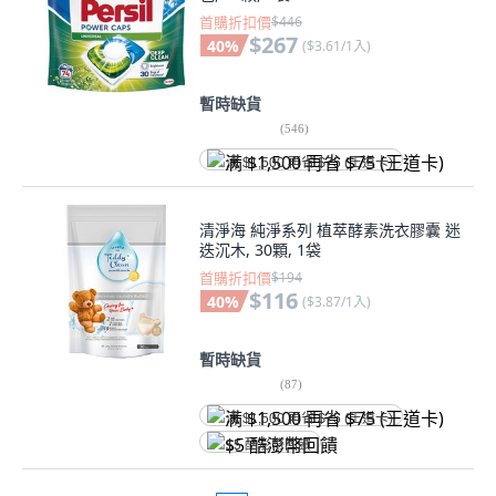
首購折扣價
$446
$267
40
%
(
$3.61/1入
)
暫時缺貨
(
546
)
满 $1,500 再省 $75 (王道卡)
清淨海 純淨系列 植萃酵素洗衣膠囊 迷
迭沉木, 30顆, 1袋
首購折扣價
$194
$116
40
%
(
$3.87/1入
)
暫時缺貨
(
87
)
满 $1,500 再省 $75 (王道卡)
$5 酷澎幣回饋