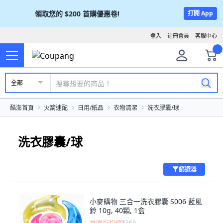
領取您的
$200
首購優惠卷!
打開 App
登入
註冊會員
客服中心
全部
酷澎首頁
火箭速配
日用/紙品
衣物清潔
洗衣膠囊/球
洗衣膠囊/球
篩選器
小麥購物 三合一洗衣膠囊 S006 藍風
鈴 10g, 40顆, 1盒
$360