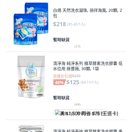
白鴿 天然洗衣凝珠, 徜徉海風, 20顆, 2
包
$218
(
$5.45/1入
)
暫時缺貨
(
13
)
清淨海 純淨系列 植萃酵素洗衣膠囊 低
水位用 綠薔薇, 30顆, 1袋
首購折扣價
$209
$125
40
%
(
$4.17/1入
)
暫時缺貨
(
44
)
满 $1,500 再省 $75 (王道卡)
清淨海 純淨泰迪 植萃酵素洗衣膠囊 香