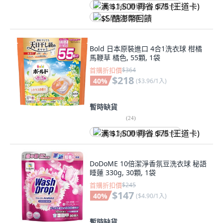
满 $1,500 再省 $75 (王道卡)
$5 酷澎幣回饋
Bold 日本原裝進口 4合1洗衣球 柑橘
馬鞭草 橘色, 55顆, 1袋
首購折扣價
$364
$218
40
%
(
$3.96/1入
)
暫時缺貨
(
24
)
满 $1,500 再省 $75 (王道卡)
DoDoME 10倍潔淨香氛豆洗衣球 秘語
睡蓮 330g, 30顆, 1袋
首購折扣價
$245
$147
40
%
(
$4.90/1入
)
暫時缺貨