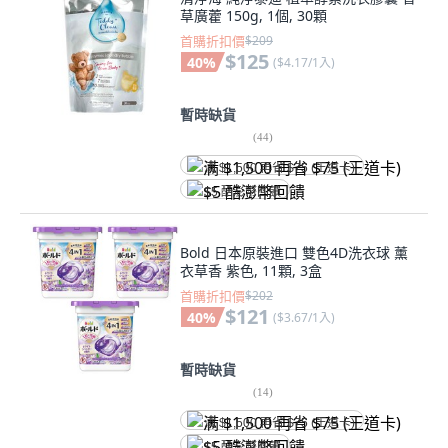
草廣藿 150g, 1個, 30顆
首購折扣價
$209
$125
40
%
(
$4.17/1入
)
暫時缺貨
(
44
)
满 $1,500 再省 $75 (王道卡)
$5 酷澎幣回饋
Bold 日本原裝進口 雙色4D洗衣球 薰
衣草香 紫色, 11顆, 3盒
首購折扣價
$202
$121
40
%
(
$3.67/1入
)
暫時缺貨
(
14
)
满 $1,500 再省 $75 (王道卡)
$5 酷澎幣回饋