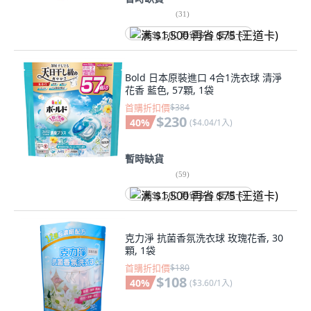
(
31
)
满 $1,500 再省 $75 (王道卡)
Bold 日本原裝進口 4合1洗衣球 清淨
花香 藍色, 57顆, 1袋
首購折扣價
$384
$230
40
%
(
$4.04/1入
)
暫時缺貨
(
59
)
满 $1,500 再省 $75 (王道卡)
克力淨 抗菌香氛洗衣球 玫瑰花香, 30
顆, 1袋
首購折扣價
$180
$108
40
%
(
$3.60/1入
)