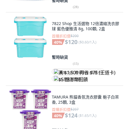
暫時缺貨
(
28
)
7822 Shop 生活選物 12倍濃縮洗衣膠
球 藍色優雅清 8g, 100顆, 2盒
首購折扣價
$200
$120
40
%
(
$0.60/1入
)
暫時缺貨
(
15
)
满 $1,500 再省 $75 (王道卡)
$5 酷澎幣回饋
TAMURA 熊貓香氛洗衣膠囊 梔子白茶
香, 25顆, 3盒
首購折扣價
$207
$124
40
%
(
$1.65/1入
)