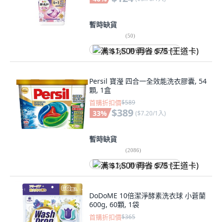
暫時缺貨
(
50
)
满 $1,500 再省 $75 (王道卡)
Persil 寶瀅 四合一全效能洗衣膠囊, 54
顆, 1盒
首購折扣價
$589
$389
33
%
(
$7.20/1入
)
暫時缺貨
(
2086
)
满 $1,500 再省 $75 (王道卡)
DoDoME 10倍潔淨酵素洗衣球 小蒼蘭
600g, 60顆, 1袋
首購折扣價
$365