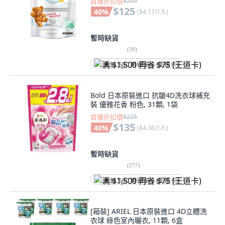
首購折扣價
$209
$125
40
%
(
$4.17/1入
)
暫時缺貨
(
59
)
满 $1,500 再省 $75 (王道卡)
Bold 日本原裝進口 抗皺4D洗衣球補充
裝 優雅花香 粉色, 31顆, 1袋
首購折扣價
$225
$135
40
%
(
$4.36/1入
)
暫時缺貨
(
277
)
满 $1,500 再省 $75 (王道卡)
[箱裝] ARIEL 日本原裝進口 4D立體洗
衣球 綠色室內曬衣, 11顆, 6盒