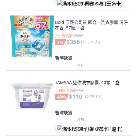
满 $1,500 再省 $75 (王道卡)
Bold 原廠公司貨 四合一洗衣膠囊 清淨
花香, 57顆, 1袋
折扣後價格
$384
$356
7
%
(
$6.25/1入
)
暫時缺貨
(
14
)
TAMSAA 迷你洗衣膠囊, 40顆, 1盒
首購折扣價
$184
$110
40
%
(
$2.75/1入
)
暫時缺貨
(
670
)
满 $1,500 再省 $75 (王道卡)