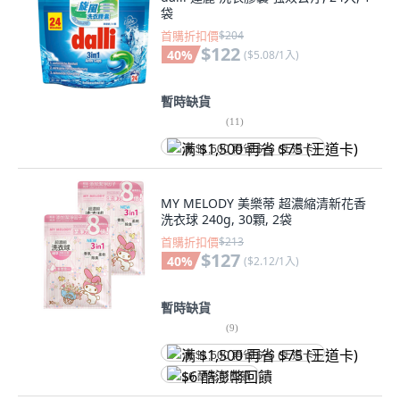
袋
首購折扣價
$204
$122
40
%
(
$5.08/1入
)
暫時缺貨
(
11
)
满 $1,500 再省 $75 (王道卡)
MY MELODY 美樂蒂 超濃縮清新花香
洗衣球 240g, 30顆, 2袋
首購折扣價
$213
$127
40
%
(
$2.12/1入
)
暫時缺貨
(
9
)
满 $1,500 再省 $75 (王道卡)
$6 酷澎幣回饋