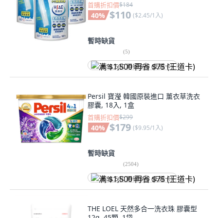
首購折扣價
$184
$110
40
%
(
$2.45/1入
)
暫時缺貨
(
5
)
满 $1,500 再省 $75 (王道卡)
Persil 寶瀅 韓國原裝進口 薰衣草洗衣
膠囊, 18入, 1盒
首購折扣價
$299
$179
40
%
(
$9.95/1入
)
暫時缺貨
(
2504
)
满 $1,500 再省 $75 (王道卡)
THE LOEL 天然多合一洗衣珠 膠囊型
12g, 45顆, 1袋