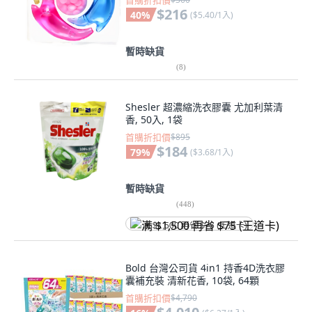
首購折扣價
$216
40
%
(
$5.40/1入
)
暫時缺貨
(
8
)
Shesler 超濃縮洗衣膠囊 尤加利葉清
香, 50入, 1袋
首購折扣價
$895
$184
79
%
(
$3.68/1入
)
暫時缺貨
(
448
)
满 $1,500 再省 $75 (王道卡)
Bold 台灣公司貨 4in1 持香4D洗衣膠
囊補充裝 清新花香, 10袋, 64顆
首購折扣價
$4,790