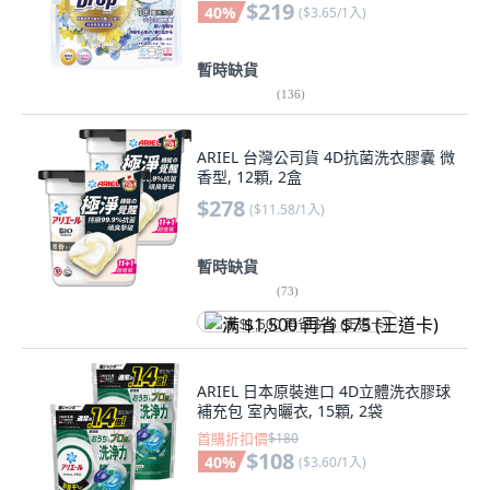
$219
40
%
(
$3.65/1入
)
暫時缺貨
(
136
)
ARIEL 台灣公司貨 4D抗菌洗衣膠囊 微
香型, 12顆, 2盒
$278
(
$11.58/1入
)
暫時缺貨
(
73
)
满 $1,500 再省 $75 (王道卡)
ARIEL 日本原裝進口 4D立體洗衣膠球
補充包 室內曬衣, 15顆, 2袋
首購折扣價
$180
$108
40
%
(
$3.60/1入
)