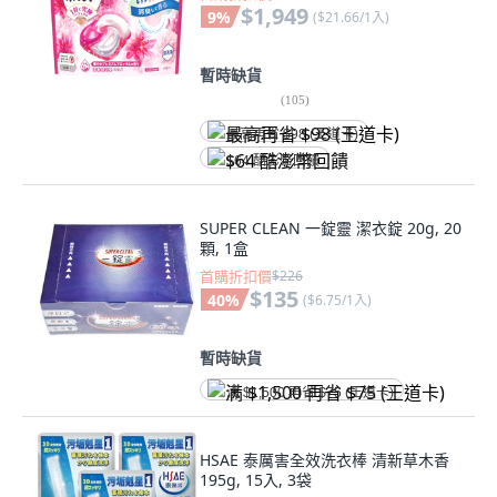
$1,949
9
%
(
$21.66/1入
)
暫時缺貨
(
105
)
最高再省 $98 (王道卡)
$64 酷澎幣回饋
SUPER CLEAN 一錠靈 潔衣錠 20g, 20
顆, 1盒
首購折扣價
$226
$135
40
%
(
$6.75/1入
)
暫時缺貨
满 $1,500 再省 $75 (王道卡)
HSAE 泰厲害全效洗衣棒 清新草木香
195g, 15入, 3袋