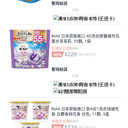
暫時缺貨
(
18
)
满 $1,500 再省 $75 (王道卡)
Bold 日本原裝進口 4D洗衣膠囊補充包
薰衣草茉莉, 55顆, 1袋
首購折扣價
$383
$229
40
%
(
$4.16/1入
)
暫時缺貨
(
73
)
满 $1,500 再省 $75 (王道卡)
$2 酷澎幣回饋
Bold 日本原裝進口 新4合1洗衣球補充
裝 白麝香與花香 白色, 11顆, 3盒
首購折扣價
$207
$124
40
%
(
$3.76/1入
)