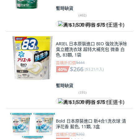
暫時缺貨
(
402
)
满 $1,500 再省 $75 (王道卡)
ARIEL 日本原裝進口 BIO 強效洗淨除
臭立體洗衣球 超特大補充包 微香 白
色, 83顆, 1袋
首購折扣價
$444
$266
40
%
(
$3.21/1入
)
暫時缺貨
(
191
)
满 $1,500 再省 $75 (王道卡)
Bold 日本原裝進口 新4合1洗衣球 清
淨花香 藍色, 11顆, 3盒
首購折扣價
$202