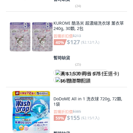
(
24
)
KUROMI 酷洛米 超濃縮洗衣球 薰衣草
240g, 30顆, 2包
首購折扣價
$213
$127
40
%
(
$2.12/1入
)
暫時缺貨
(
25
)
满 $1,500 再省 $75 (王道卡)
$6 酷澎幣回饋
DoDoME All in 1 洗衣球 720g, 72顆,
1袋
首購折扣價
$385
$155
59
%
(
$2.15/1入
)