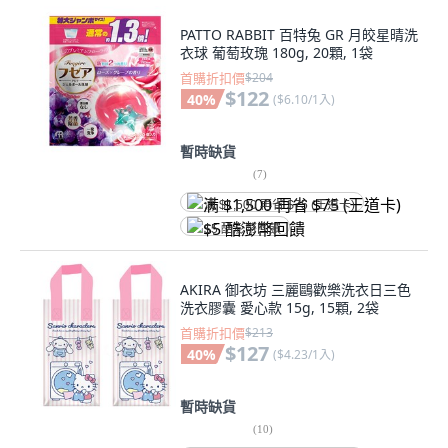
PATTO RABBIT 百特兔 GR 月皎星晴洗
衣球 葡萄玫瑰 180g, 20顆, 1袋
首購折扣價
$204
$122
40
%
(
$6.10/1入
)
暫時缺貨
(
7
)
满 $1,500 再省 $75 (王道卡)
$5 酷澎幣回饋
AKIRA 御衣坊 三麗鷗歡樂洗衣日三色
洗衣膠囊 愛心款 15g, 15顆, 2袋
首購折扣價
$213
$127
40
%
(
$4.23/1入
)
暫時缺貨
(
10
)