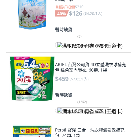
首購折扣價
$210
$126
40
%
(
$4.20/1入
)
暫時缺貨
(
3
)
满 $1,500 再省 $75 (王道卡)
ARIEL 台灣公司貨 4D立體洗衣球補充
包 綠色室內曬衣, 60顆, 1袋
$459
(
$7.65/1入
)
暫時缺貨
(
1252
)
满 $1,500 再省 $75 (王道卡)
Persil 寶瀅 三合一洗衣膠囊強效補充
包, 74顆, 1袋