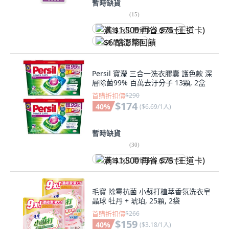
暫時缺貨
(
15
)
满 $1,500 再省 $75 (王道卡)
$6 酷澎幣回饋
Persil 寶瀅 三合一洗衣膠囊 護色款 深
層除菌99% 百萬去汙分子 13顆, 2盒
首購折扣價
$290
$174
40
%
(
$6.69/1入
)
暫時缺貨
(
30
)
满 $1,500 再省 $75 (王道卡)
毛寶 除霉抗菌 小蘇打植萃香氛洗衣皂
晶球 牡丹 + 琥珀, 25顆, 2袋
首購折扣價
$266
$159
40
%
(
$3.18/1入
)