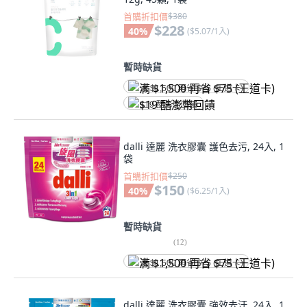
首購折扣價
$380
$228
40
%
(
$5.07/1入
)
暫時缺貨
满 $1,500 再省 $75 (王道卡)
$19 酷澎幣回饋
dalli 達麗 洗衣膠囊 護色去污, 24入, 1
袋
首購折扣價
$250
$150
40
%
(
$6.25/1入
)
暫時缺貨
(
12
)
满 $1,500 再省 $75 (王道卡)
dalli 達麗 洗衣膠囊 強效去汙, 24入, 1