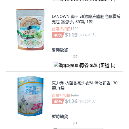
LANOWN 南王 超濃縮液體肥皂膠囊補
充包 無患子, 35顆, 1袋
首購折扣價
$199
$119
40
%
(
$3.40/1入
)
暫時缺貨
(
35
)
满 $1,500 再省 $75 (王道卡)
克力淨 抗菌香氛洗衣球 清淡花香, 30
顆, 1袋
首購折扣價
$210
$126
40
%
(
$4.20/1入
)
暫時缺貨
(
1
)