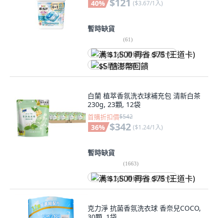
$121
40
%
(
$3.67/1入
)
暫時缺貨
(
61
)
满 $1,500 再省 $75 (王道卡)
$5 酷澎幣回饋
白蘭 植萃香氛洗衣球補充包 清新白茶
230g, 23顆, 12袋
首購折扣價
$542
$342
36
%
(
$1.24/1入
)
暫時缺貨
(
1663
)
满 $1,500 再省 $75 (王道卡)
克力淨 抗菌香氛洗衣球 香奈兒COCO,
30顆, 1袋