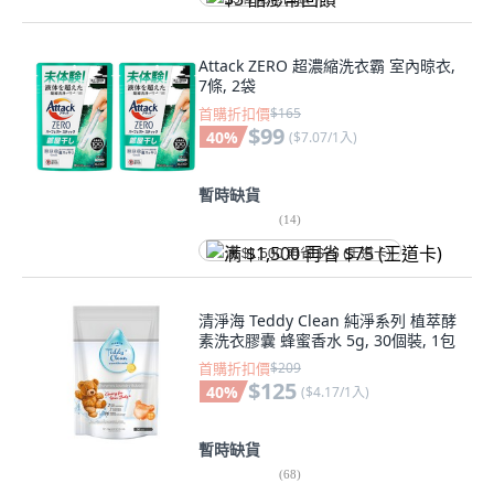
Attack ZERO 超濃縮洗衣霸 室內晾衣,
7條, 2袋
首購折扣價
$165
$99
40
%
(
$7.07/1入
)
暫時缺貨
(
14
)
满 $1,500 再省 $75 (王道卡)
清淨海 Teddy Clean 純淨系列 植萃酵
素洗衣膠囊 蜂蜜香水 5g, 30個裝, 1包
首購折扣價
$209
$125
40
%
(
$4.17/1入
)
暫時缺貨
(
68
)