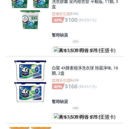
洗衣膠囊 室內晾衣型 平輸版, 11顆, 3
盒
首購折扣價
$167
$100
40
%
(
$3.03/1入
)
暫時缺貨
(
85
)
满 $1,500 再省 $75 (王道卡)
白蘭 4X酵素極淨洗衣球 除菌淨味, 18
顆, 2盒
首購折扣價
$278
$166
40
%
(
$4.61/1入
)
暫時缺貨
(
40
)
满 $1,500 再省 $75 (王道卡)