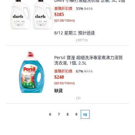
DAVV 小蘇打液體洗衣精 正裝, 3L, 2個
首購折扣價
55
%
$418
$185
(
$3.08/100ml
)
8/12 星期三
預計送達
(
38772
)
Persil 寶瀅 超細洗淨專家煮沸力滾筒
洗衣液, 1個, 2.5L
首購折扣價
67
%
$773
$248
(
$9.92/100ml
)
缺貨
(
3
)
6
7
8
9
10