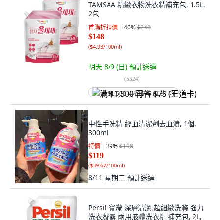
TAMSAA 精緻衣物洗衣精補充包, 1.5L,
2包
首購折扣價
40
%
$248
$148
(
$4.93/100ml
)
明天 8/9 (日)
預計送達
(
5324
)
满 $1,500 再省 $75 (王道卡)
中性手洗精 經血清潔劑去血漬, 1個,
300ml
特價
39
%
$198
$119
(
$39.67/100ml
)
8/11 星期二
預計送達
Persil 寶瀅 深層清潔 超細緻洗滌 強力
洗衣凝露 兩用液體洗衣精 補充包, 2L,