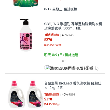
8/12 星期三
預計送達
GIGIJING 淨極勁 專業運動酵素洗衣精
玫瑰薰衣草, 500ml, 1瓶
首購折扣價
40
%
$450
$270
(
$54.00/100ml
)
明天 8/9 (日)
預計送達
(
9
)
满 $1,500 再省 $75 (王道卡)
台塑生醫 BioLead 香氛洗衣精 紅粉佳
人, 2kg, 2瓶
首購折扣價
40
%
$298
$178
(
$4.45/100g
)