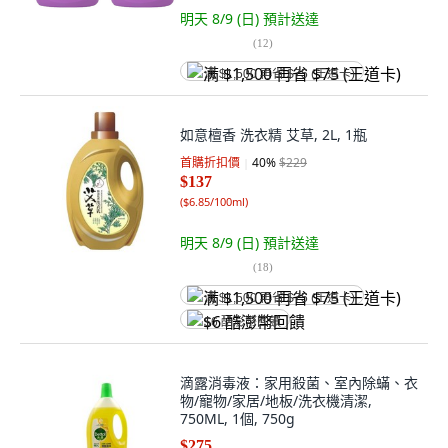
明天 8/9 (日)
預計送達
(
12
)
满 $1,500 再省 $75 (王道卡)
如意檀香 洗衣精 艾草, 2L, 1瓶
首購折扣價
40
%
$229
$137
(
$6.85/100ml
)
明天 8/9 (日)
預計送達
(
18
)
满 $1,500 再省 $75 (王道卡)
$6 酷澎幣回饋
滴露消毒液：家用殺菌、室內除蟎、衣
物/寵物/家居/地板/洗衣機清潔,
750ML, 1個, 750g
$275