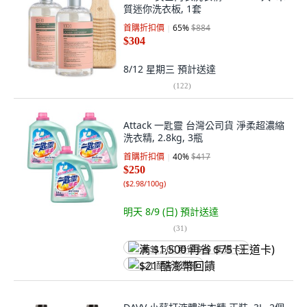
質迷你洗衣板, 1套
首購折扣價
65
%
$884
$304
8/12 星期三
預計送達
(
122
)
Attack 一匙靈 台灣公司貨 淨柔超濃縮
洗衣精, 2.8kg, 3瓶
首購折扣價
40
%
$417
$250
(
$2.98/100g
)
明天 8/9 (日)
預計送達
(
31
)
满 $1,500 再省 $75 (王道卡)
$21 酷澎幣回饋