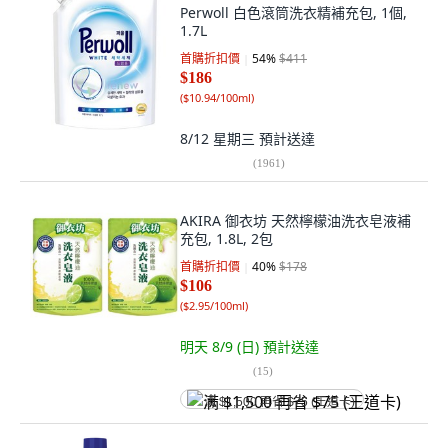
Perwoll 白色滾筒洗衣精補充包, 1個,
1.7L
首購折扣價
54
%
$411
$186
(
$10.94/100ml
)
8/12 星期三
預計送達
(
1961
)
AKIRA 御衣坊 天然檸檬油洗衣皂液補
充包, 1.8L, 2包
首購折扣價
40
%
$178
$106
(
$2.95/100ml
)
明天 8/9 (日)
預計送達
(
15
)
满 $1,500 再省 $75 (王道卡)