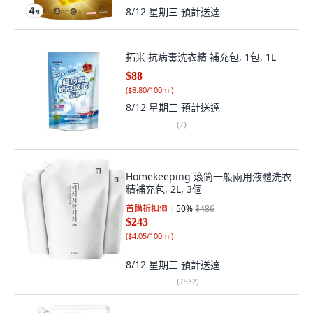
8/12 星期三
預計送達
拓米 抗病毒洗衣精 補充包, 1包, 1L
$88
(
$8.80/100ml
)
8/12 星期三
預計送達
(
7
)
Homekeeping 滾筒一般兩用液體洗衣
精補充包, 2L, 3個
首購折扣價
50
%
$486
$243
(
$4.05/100ml
)
8/12 星期三
預計送達
(
7532
)