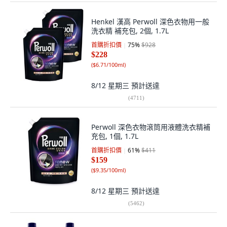
Henkel 漢高 Perwoll 深色衣物用一般
洗衣精 補充包, 2個, 1.7L
首購折扣價
75
%
$928
$228
(
$6.71/100ml
)
8/12 星期三
預計送達
(
4711
)
Perwoll 深色衣物滾筒用液體洗衣精補
充包, 1個, 1.7L
首購折扣價
61
%
$411
$159
(
$9.35/100ml
)
8/12 星期三
預計送達
(
5462
)