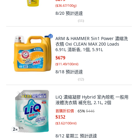
(
$36.67/100g
)
8/20
預計送達
(
11
)
ARM & HAMMER 5in1 Power 濃縮洗
衣精 Oxi CLEAN MAX 200 Loads
6.91L 清新香, 1個, 5.91L
$679
(
$11.49/100ml
)
8/18
預計送達
(
12
)
LiQ 濃縮凝膠 Hybrid 室內晾乾 一般用
液體洗衣精 補充包, 2.1L, 2個
首購折扣價
65
%
$446
$152
(
$3.62/100ml
)
8/12 星期三
預計送達