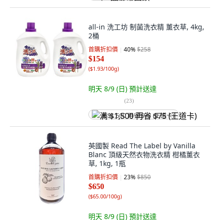
all-in 洗工坊 制菌洗衣精 薰衣草, 4kg,
2桶
首購折扣價
40
%
$258
$154
(
$1.93/100g
)
明天 8/9 (日)
預計送達
(
23
)
满 $1,500 再省 $75 (王道卡)
英國製 Read The Label by Vanilla
Blanc 頂級天然衣物洗衣精 柑橘薰衣
草, 1kg, 1瓶
首購折扣價
23
%
$850
$650
(
$65.00/100g
)
明天 8/9 (日)
預計送達