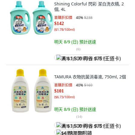
Shining Colorful 閃彩 潔白洗衣精, 2
個, 4L
首購折扣價
40
%
$238
$142
(
$1.78/100ml
)
明天 8/9 (日)
預計送達
(
6
)
满 $1,500 再省 $75 (王道卡)
TAMURA 衣物抗菌消毒液, 750ml, 2個
首購折扣價
40
%
$169
$101
(
$6.73/100ml
)
明天 8/9 (日)
預計送達
(
14
)
满 $1,500 再省 $75 (王道卡)
$4 酷澎幣回饋