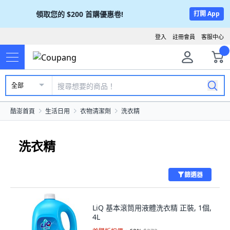
領取您的
$200
首購優惠卷!
打開 App
登入
註冊會員
客服中心
全部
酷澎首頁
生活日用
衣物清潔劑
洗衣精
洗衣精
篩選器
LiQ 基本滾筒用液體洗衣精 正裝, 1個,
4L