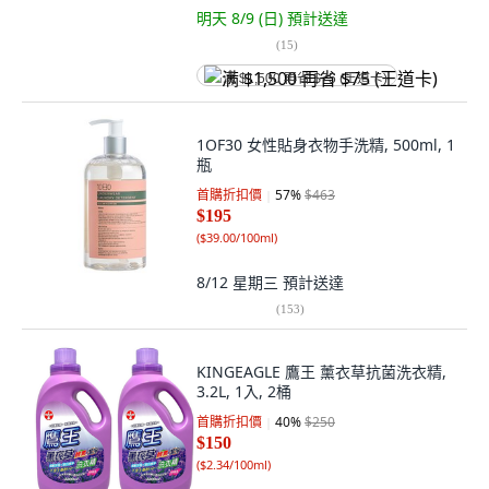
明天 8/9 (日)
預計送達
(
15
)
满 $1,500 再省 $75 (王道卡)
1OF30 女性貼身衣物手洗精, 500ml, 1
瓶
首購折扣價
57
%
$463
$195
(
$39.00/100ml
)
8/12 星期三
預計送達
(
153
)
KINGEAGLE 鷹王 薰衣草抗菌洗衣精,
3.2L, 1入, 2桶
首購折扣價
40
%
$250
$150
(
$2.34/100ml
)