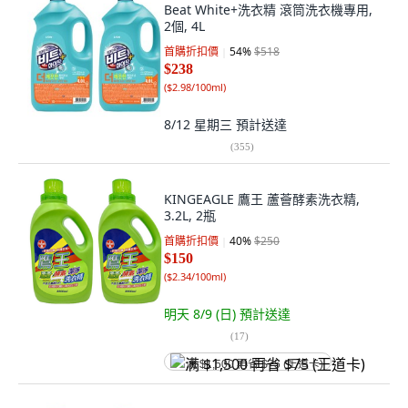
Beat White+洗衣精 滾筒洗衣機專用,
2個, 4L
首購折扣價
54
%
$518
$238
(
$2.98/100ml
)
8/12 星期三
預計送達
(
355
)
KINGEAGLE 鷹王 蘆薈酵素洗衣精,
3.2L, 2瓶
首購折扣價
40
%
$250
$150
(
$2.34/100ml
)
明天 8/9 (日)
預計送達
(
17
)
满 $1,500 再省 $75 (王道卡)