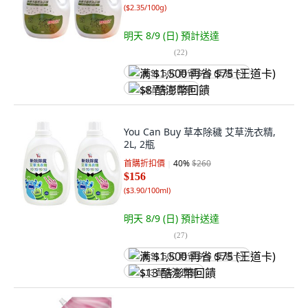
(
$2.35/100g
)
明天 8/9 (日)
預計送達
(
22
)
满 $1,500 再省 $75 (王道卡)
$8 酷澎幣回饋
You Can Buy 草本除穢 艾草洗衣精,
2L, 2瓶
首購折扣價
40
%
$260
$156
(
$3.90/100ml
)
明天 8/9 (日)
預計送達
(
27
)
满 $1,500 再省 $75 (王道卡)
$13 酷澎幣回饋