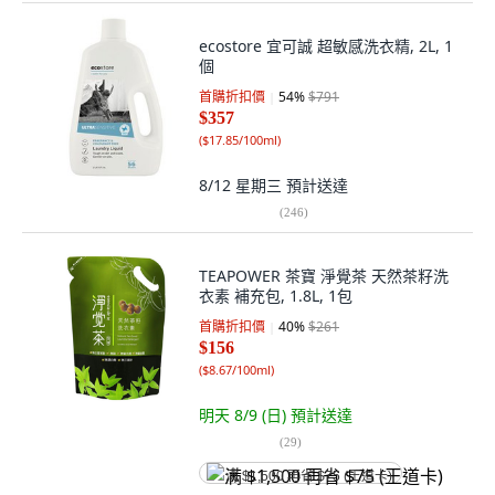
ecostore 宜可誠 超敏感洗衣精, 2L, 1
個
首購折扣價
54
%
$791
$357
(
$17.85/100ml
)
8/12 星期三
預計送達
(
246
)
TEAPOWER 茶寶 淨覺茶 天然茶籽洗
衣素 補充包, 1.8L, 1包
首購折扣價
40
%
$261
$156
(
$8.67/100ml
)
明天 8/9 (日)
預計送達
(
29
)
满 $1,500 再省 $75 (王道卡)