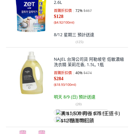
2.6L
首購折扣價
72
%
$467
$128
(
$4.92/100ml
)
8/12 星期三
預計送達
(
125
)
NAJEL 台灣公司貨 阿勒坡皂 低敏濃縮
洗衣精 茉莉花香, 1.5L, 1瓶
首購折扣價
40
%
$474
$284
(
$18.93/100ml
)
明天 8/9 (日)
預計送達
(
20
)
满 $1,500 再省 $75 (王道卡)
$12 酷澎幣回饋