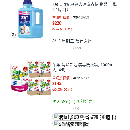
Zet Ultra 極效去漬洗衣精 瓶裝 正裝,
2.1L, 2個
首購折扣價
75
%
$935
$228
(
$5.43/100ml
)
8/12 星期三
預計送達
(
122
)
芊柔 清除新冠病毒洗衣精, 1000ml, 1
入, 4包
首購折扣價
40
%
$237
$142
(
$3.55/100ml
)
明天 8/9 (日)
預計送達
(
15
)
满 $1,500 再省 $75 (王道卡)
$2 酷澎幣回饋