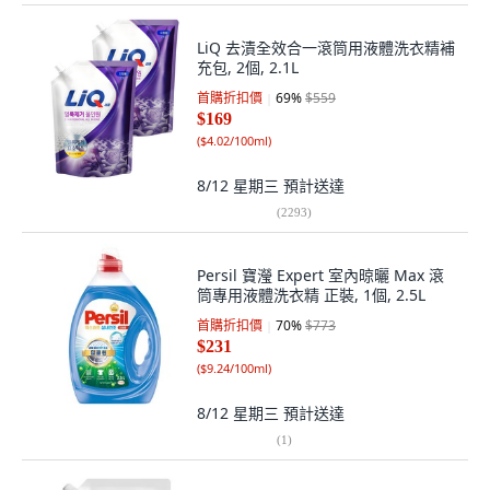
LiQ 去漬全效合一滾筒用液體洗衣精補
充包, 2個, 2.1L
首購折扣價
69
%
$559
$169
(
$4.02/100ml
)
8/12 星期三
預計送達
(
2293
)
Persil 寶瀅 Expert 室內晾曬 Max 滾
筒專用液體洗衣精 正裝, 1個, 2.5L
首購折扣價
70
%
$773
$231
(
$9.24/100ml
)
8/12 星期三
預計送達
(
1
)