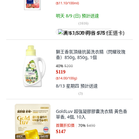
(
$11.10/100ml
)
明天 8/9 (日)
預計送達
(
1616
)
满 $1,500 再省 $75 (王道卡)
獅王香氛頂級抗菌洗衣精（閃耀玫瑰
香）850g, 850g, 1個
40
%
$200
$119
(
$14.00/100g
)
8/13 星期四
預計送達
(
3
)
GoldLuv 超強凝膠膠囊洗衣精 黃色香
草香, 4個, 10入
首購折扣價
70
%
$490
$147