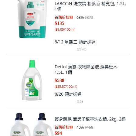
LABCCiN 洗衣精 松葉香 補充包, 1.5L,
1個
首購折扣價
63
%
$373
$135
(
$9.00/100ml
)
8/12 星期三
預計送達
(
2878
)
Dettol 滴露 衣物除菌液 經典松木
1.5L, 1個
$538
(
$35.87/100ml
)
8/20
預計送達
(
10
)
輕身體艷 無患子植萃洗衣精, 2kg, 2桶
首購折扣價
40
%
$158
$94