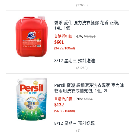
(
22655
)
碧珍 愛仕 強力洗衣凝露 花香 正裝,
14L, 1個
首購折扣價
47
%
$1,151
$601
(
$4.29/100ml
)
8/12 星期三
預計送達
(
31280
)
Persil 寶瀅 超細潔淨洗衣專家 室內晾
乾兩用洗衣液補充包, 1個, 2L
首購折扣價
76
%
$564
$132
(
$6.60/100ml
)
8/12 星期三
預計送達
(
1
)