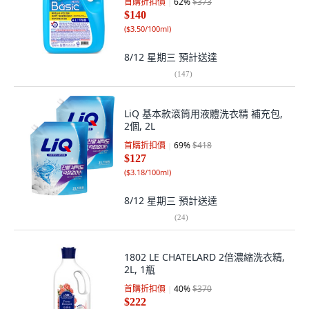
首購折扣價
62
%
$373
$140
(
$3.50/100ml
)
8/12 星期三
預計送達
(
147
)
LiQ 基本款滾筒用液體洗衣精 補充包,
2個, 2L
首購折扣價
69
%
$418
$127
(
$3.18/100ml
)
8/12 星期三
預計送達
(
24
)
1802 LE CHATELARD 2倍濃縮洗衣精,
2L, 1瓶
首購折扣價
40
%
$370
$222