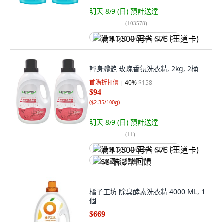
明天 8/9 (日)
預計送達
(
103578
)
满 $1,500 再省 $75 (王道卡)
輕身體艷 玫瑰香氛洗衣精, 2kg, 2桶
首購折扣價
40
%
$158
$94
(
$2.35/100g
)
明天 8/9 (日)
預計送達
(
11
)
满 $1,500 再省 $75 (王道卡)
$8 酷澎幣回饋
橘子工坊 除臭酵素洗衣精 4000 ML, 1
個
$669