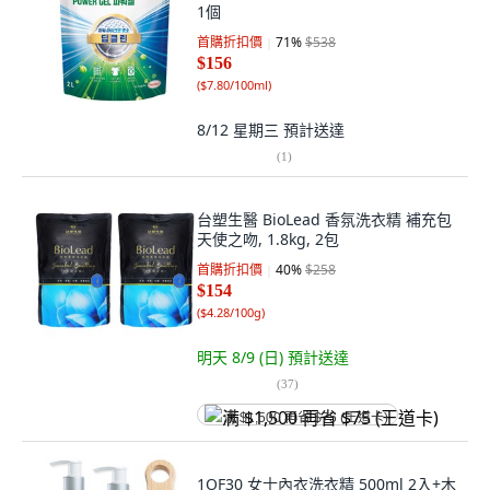
1個
首購折扣價
71
%
$538
$156
(
$7.80/100ml
)
8/12 星期三
預計送達
(
1
)
台塑生醫 BioLead 香氛洗衣精 補充包
天使之吻, 1.8kg, 2包
首購折扣價
40
%
$258
$154
(
$4.28/100g
)
明天 8/9 (日)
預計送達
(
37
)
满 $1,500 再省 $75 (王道卡)
1OF30 女士內衣洗衣精 500ml 2入+木