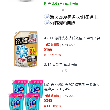
明天 8/9 (日)
預計送達
(
8
)
满 $1,500 再省 $75 (王道卡)
$1 酷澎幣回饋
ARIEL 優質洗衣精補充裝, 1.4kg, 1包
首購折扣價
40
%
$278
$166
(
$11.86/100g
)
8/12 星期三
預計送達
(
11
)
LiQ 去污環保洗衣精補充包 一般洗衣
機專用, 2.1L, 4包
首購折扣價
36
%
$545
$345
(
$4.11/100ml
)