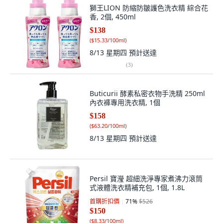
獅王LION 防縮防皺護色洗衣精 綜合花
香, 2個, 450ml
$138
(
$15.33/100ml
)
8/13 星期四
預計送達
(
3
)
Buticurii 酵素私密衣物手洗精 250ml
內衣褲專用洗衣精, 1個
$158
(
$63.20/100ml
)
8/13 星期四
預計送達
Persil 寶瀅 超細洗淨專家煮沸力滾筒
式液體洗衣精補充包, 1個, 1.8L
首購折扣價
71
%
$526
$150
(
$8.33/100ml
)