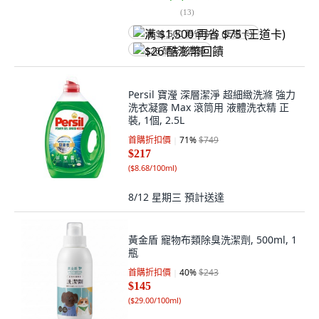
(
13
)
满 $1,500 再省 $75 (王道卡)
$26 酷澎幣回饋
Persil 寶瀅 深層潔淨 超細緻洗滌 強力
洗衣凝露 Max 滾筒用 液體洗衣精 正
裝, 1個, 2.5L
首購折扣價
71
%
$749
$217
(
$8.68/100ml
)
8/12 星期三
預計送達
黃金盾 寵物布類除臭洗潔劑, 500ml, 1
瓶
首購折扣價
40
%
$243
$145
(
$29.00/100ml
)