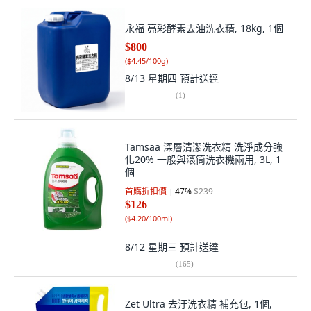
永福 亮彩酵素去油洗衣精, 18kg, 1個
$800
(
$4.45/100g
)
8/13 星期四
預計送達
(
1
)
Tamsaa 深層清潔洗衣精 洗淨成分強
化20% 一般與滾筒洗衣機兩用, 3L, 1
個
首購折扣價
47
%
$239
$126
(
$4.20/100ml
)
8/12 星期三
預計送達
(
165
)
Zet Ultra 去汙洗衣精 補充包, 1個,