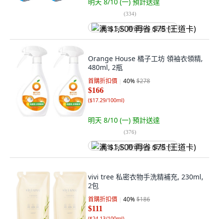
明天 8/10 (一)
預計送達
(
334
)
满 $1,500 再省 $75 (王道卡)
Orange House 橘子工坊 領袖衣領精,
480ml, 2瓶
首購折扣價
40
%
$278
$166
(
$17.29/100ml
)
明天 8/10 (一)
預計送達
(
376
)
满 $1,500 再省 $75 (王道卡)
vivi tree 私密衣物手洗精補充, 230ml,
2包
首購折扣價
40
%
$186
$111
(
$24.13/100ml
)