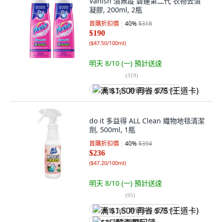
Vanish 漬無蹤 碧蓮第二代 衣物去漬
凝膠, 200ml, 2瓶
首購折扣價
40
%
$318
$190
(
$47.50/100ml
)
明天 8/10 (一)
預計送達
(
319
)
满 $1,500 再省 $75 (王道卡)
do it 多益得 ALL Clean 織物地毯清潔
劑, 500ml, 1瓶
首購折扣價
40
%
$394
$236
(
$47.20/100ml
)
明天 8/10 (一)
預計送達
(
95
)
满 $1,500 再省 $75 (王道卡)