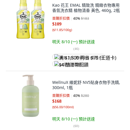
Kao 花王 EMAL 精致洗 精緻衣物專用
香氛洗衣精 植物清香 黃色, 460g, 2瓶
首購折扣價
40
%
$183
$109
(
$11.85/100g
)
明天 8/10 (一)
預計送達
(
46
)
满 $1,500 再省 $75 (王道卡)
$4 酷澎幣回饋
WellnuX 維妮舒 NV5貼身衣物手洗精,
300ml, 1瓶
首購折扣價
40
%
$280
$168
(
$56.00/100ml
)
明天 8/10 (一)
預計送達
(
60
)