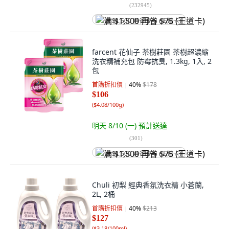
(
232945
)
满 $1,500 再省 $75 (王道卡)
farcent 花仙子 茶樹莊園 茶樹超濃縮
洗衣精補充包 防霉抗臭, 1.3kg, 1入, 2
包
首購折扣價
40
%
$178
$106
(
$4.08/100g
)
明天 8/10 (一)
預計送達
(
301
)
满 $1,500 再省 $75 (王道卡)
Chuli 初梨 經典香氛洗衣精 小蒼蘭,
2L, 2桶
首購折扣價
40
%
$213
$127
(
$3.18/100ml
)