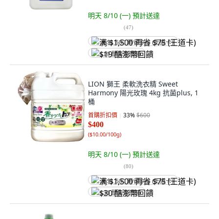
明天 8/10 (一)
預計送達
(
47
)
满 $1,500 再省 $75 (王道卡)
$19 酷澎幣回饋
LION 獅王 柔軟洗衣精 Sweet
Harmony 陽光玫瑰 4kg 抗菌plus, 1
桶
首購折扣價
33
%
$600
$400
(
$10.00/100g
)
明天 8/10 (一)
預計送達
(
80
)
满 $1,500 再省 $75 (王道卡)
$30 酷澎幣回饋