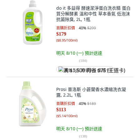
do it 多益得 酵速潔淨蛋白洗衣精 蛋白
質分解酵素 溫和中性 草本香氣 低泡沫
抗菌除臭, 2L, 1瓶
首購折扣價
40
%
$299
$179
(
$8.95/100ml
)
明天 8/10 (一)
預計送達
(
104
)
满 $1,500 再省 $75 (王道卡)
Prosi 普洛斯 小蒼蘭香水濃縮洗衣凝
露, 2.2L, 1瓶
首購折扣價
40
%
$189
$113
(
$5.14/100ml
)
明天 8/10 (一)
預計送達
(
138
)