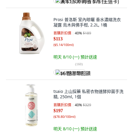
满 $1,500 再省 $75 (王道卡)
Prosi 普洛斯 室內晾曬 香水濃縮洗衣
凝露 烏木與佛手柑, 2.2L, 1桶
首購折扣價
40
%
$189
$113
(
$5.14/100ml
)
明天 8/10 (一)
預計送達
(
160
)
$6 酷澎幣回饋
tsaio 上山採藥 私密衣物速酵抑菌手洗
精, 250ml, 1個
首購折扣價
40
%
$329
$197
(
$78.80/100ml
)
明天 8/10 (一)
預計送達