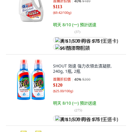
首購折扣價
40
%
$189
$113
(
$9.42/100g
)
明天 8/10 (一)
預計送達
(
37
)
满 $1,500 再省 $75 (王道卡)
$6 酷澎幣回饋
SHOUT 效達 強力衣領去漬凝膠,
240g, 1瓶, 2瓶
首購折扣價
40
%
$200
$120
(
$25.00/100g
)
明天 8/10 (一)
預計送達
(
275
)
满 $1,500 再省 $75 (王道卡)