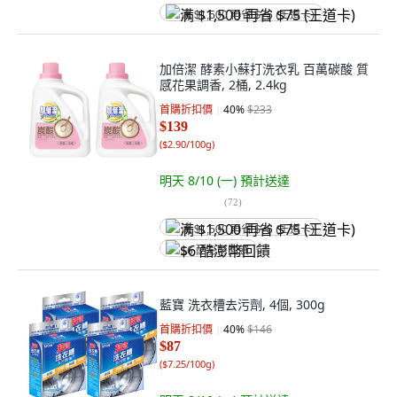
满 $1,500 再省 $75 (王道卡)
加倍潔 酵素小蘇打洗衣乳 百萬碳酸 質
感花果調香, 2桶, 2.4kg
首購折扣價
40
%
$233
$139
(
$2.90/100g
)
明天 8/10 (一)
預計送達
(
72
)
满 $1,500 再省 $75 (王道卡)
$6 酷澎幣回饋
藍寶 洗衣槽去污劑, 4個, 300g
首購折扣價
40
%
$146
$87
(
$7.25/100g
)