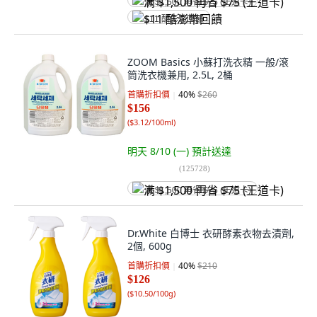
满 $1,500 再省 $75 (王道卡)
$11 酷澎幣回饋
ZOOM Basics 小蘇打洗衣精 一般/滾
筒洗衣機兼用, 2.5L, 2桶
首購折扣價
40
%
$260
$156
(
$3.12/100ml
)
明天 8/10 (一)
預計送達
(
125728
)
满 $1,500 再省 $75 (王道卡)
Dr.White 白博士 衣研酵素衣物去漬劑,
2個, 600g
首購折扣價
40
%
$210
$126
(
$10.50/100g
)