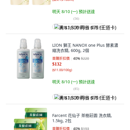
明天 8/10 (一)
預計送達
(
56
)
满 $1,500 再省 $75 (王道卡)
LION 獅王 NANOX one Plus 酵素濃
縮洗衣精, 600g, 2個
首購折扣價
40
%
$220
$132
(
$11.00/100g
)
明天 8/10 (一)
預計送達
(
85
)
满 $1,500 再省 $75 (王道卡)
Farcent 花仙子 茶樹莊園 洗衣精,
1.5kg, 2包
首購折扣價
40
%
$193