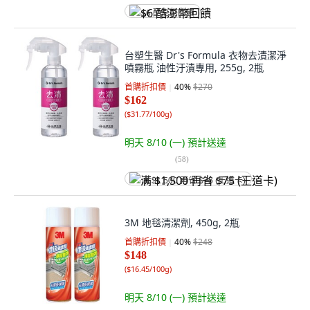
$6 酷澎幣回饋
台塑生醫 Dr's Formula 衣物去漬潔淨
噴霧瓶 油性汙漬專用, 255g, 2瓶
首購折扣價
40
%
$270
$162
(
$31.77/100g
)
明天 8/10 (一)
預計送達
(
58
)
满 $1,500 再省 $75 (王道卡)
3M 地毯清潔劑, 450g, 2瓶
首購折扣價
40
%
$248
$148
(
$16.45/100g
)
明天 8/10 (一)
預計送達