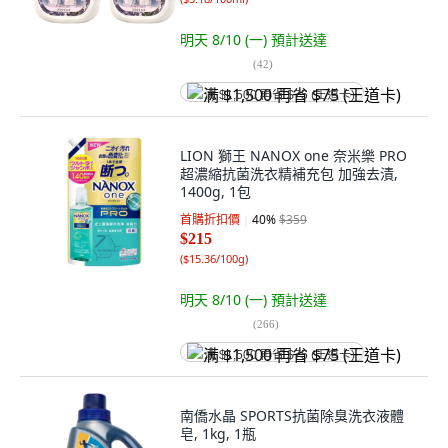
明天 8/10 (一)
預計送達
(
42
)
满 $1,500 再省 $75 (王道卡)
LION 獅王 NANOX one 奈米樂 PRO
超濃縮抗菌洗衣精補充包 加強去漬,
1400g, 1包
首購折扣價
40
%
$359
$215
(
$15.36/100g
)
明天 8/10 (一)
預計送達
(
266
)
满 $1,500 再省 $75 (王道卡)
南僑水晶 SPORTS抗菌除臭洗衣液體
皂, 1kg, 1瓶