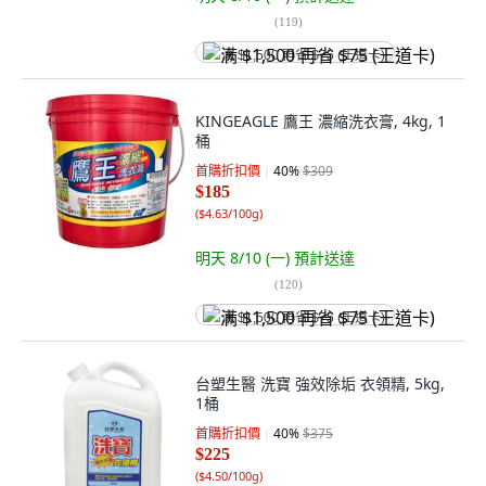
(
119
)
满 $1,500 再省 $75 (王道卡)
KINGEAGLE 鷹王 濃縮洗衣膏, 4kg, 1
桶
首購折扣價
40
%
$309
$185
(
$4.63/100g
)
明天 8/10 (一)
預計送達
(
120
)
满 $1,500 再省 $75 (王道卡)
台塑生醫 洗寶 強效除垢 衣領精, 5kg,
1桶
首購折扣價
40
%
$375
$225
(
$4.50/100g
)