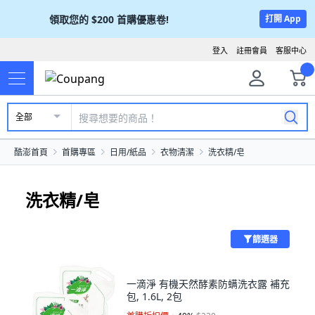
領取您的
$200
首購優惠卷!
打開 App
登入
註冊會員
客服中心
全部
酷澎首頁
首購專區
日用/紙品
衣物清潔
洗衣精/皂
洗衣精/皂
篩選器
一滴淨 有機天然酵素防螨洗衣露 補充
包, 1.6L, 2包