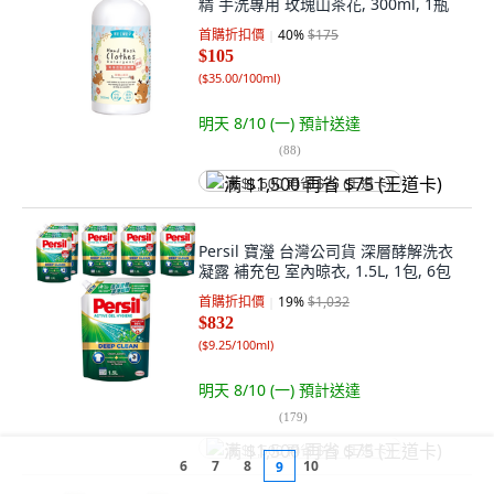
精 手洗專用 玫瑰山茶花, 300ml, 1瓶
首購折扣價
40
%
$175
$105
(
$35.00/100ml
)
明天 8/10 (一)
預計送達
(
88
)
满 $1,500 再省 $75 (王道卡)
Persil 寶瀅 台灣公司貨 深層酵解洗衣
凝露 補充包 室內晾衣, 1.5L, 1包, 6包
首購折扣價
19
%
$1,032
$832
(
$9.25/100ml
)
明天 8/10 (一)
預計送達
(
179
)
满 $1,500 再省 $75 (王道卡)
6
7
8
10
9