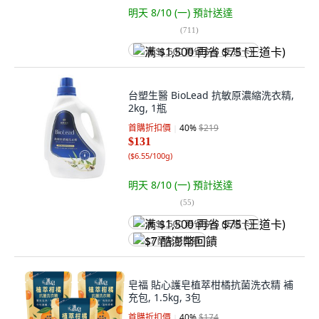
明天 8/10 (一)
預計送達
(
711
)
满 $1,500 再省 $75 (王道卡)
台塑生醫 BioLead 抗敏原濃縮洗衣精,
2kg, 1瓶
首購折扣價
40
%
$219
$131
(
$6.55/100g
)
明天 8/10 (一)
預計送達
(
55
)
满 $1,500 再省 $75 (王道卡)
$7 酷澎幣回饋
皂福 貼心護皂植萃柑橘抗菌洗衣精 補
充包, 1.5kg, 3包
首購折扣價
40
%
$174