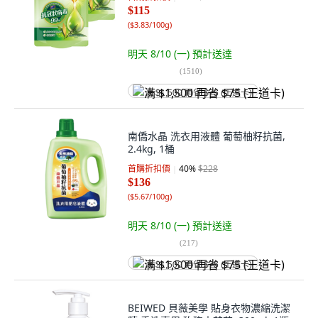
$115
(
$3.83/100g
)
明天 8/10 (一)
預計送達
(
1510
)
满 $1,500 再省 $75 (王道卡)
南僑水晶 洗衣用液體 葡萄柚籽抗菌,
2.4kg, 1桶
首購折扣價
40
%
$228
$136
(
$5.67/100g
)
明天 8/10 (一)
預計送達
(
217
)
满 $1,500 再省 $75 (王道卡)
BEIWED 貝薇美學 貼身衣物濃縮洗潔