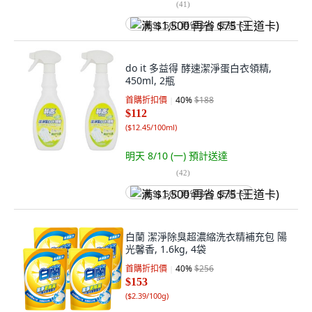
(
41
)
满 $1,500 再省 $75 (王道卡)
do it 多益得 酵速潔淨蛋白衣領精,
450ml, 2瓶
首購折扣價
40
%
$188
$112
(
$12.45/100ml
)
明天 8/10 (一)
預計送達
(
42
)
满 $1,500 再省 $75 (王道卡)
白蘭 潔淨除臭超濃縮洗衣精補充包 陽
光馨香, 1.6kg, 4袋
首購折扣價
40
%
$256
$153
(
$2.39/100g
)