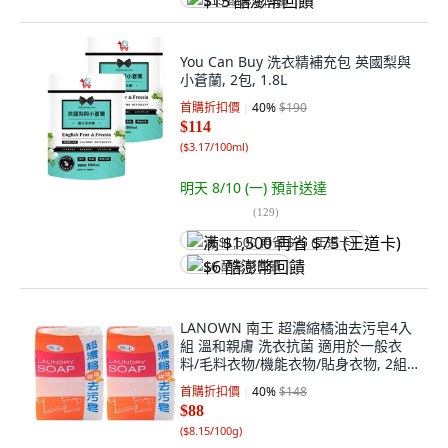
$15 酷澎幣回饋
You Can Buy 洗衣精補充包 英國梨與
小蒼蘭, 2包, 1.8L
首購折扣價
40
%
$190
$114
(
$3.17/100ml
)
明天 8/10 (一)
預計送達
(
129
)
满 $1,500 再省 $75 (王道卡)
$6 酷澎幣回饋
LANOWN 南王 超濃縮橘油去污皂4入
組 溫和親膚 洗衣抗菌 適用於一般衣
料/毛料衣物/機能衣物/貼身衣物, 2組,
540g
首購折扣價
40
%
$148
$88
(
$8.15/100g
)