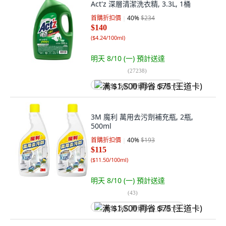
Act'z 深層清潔洗衣精, 3.3L, 1桶
首購折扣價
40
%
$234
$140
(
$4.24/100ml
)
明天 8/10 (一)
預計送達
(
27238
)
满 $1,500 再省 $75 (王道卡)
3M 魔利 萬用去污劑補充瓶, 2瓶,
500ml
首購折扣價
40
%
$193
$115
(
$11.50/100ml
)
明天 8/10 (一)
預計送達
(
43
)
满 $1,500 再省 $75 (王道卡)