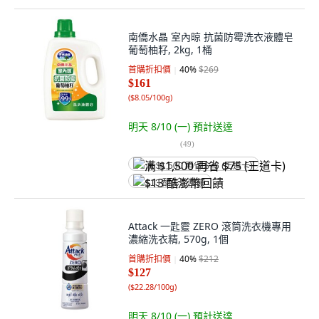
南僑水晶 室內晾 抗菌防霉洗衣液體皂
葡萄柚籽, 2kg, 1桶
首購折扣價
40
%
$269
$161
(
$8.05/100g
)
明天 8/10 (一)
預計送達
(
49
)
满 $1,500 再省 $75 (王道卡)
$13 酷澎幣回饋
Attack 一匙靈 ZERO 滾筒洗衣機專用
濃縮洗衣精, 570g, 1個
首購折扣價
40
%
$212
$127
(
$22.28/100g
)
明天 8/10 (一)
預計送達