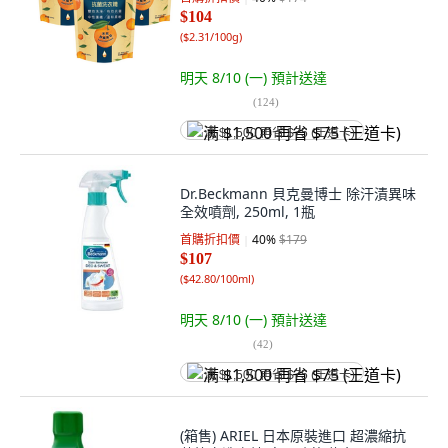
$104
(
$2.31/100g
)
明天 8/10 (一)
預計送達
(
124
)
满 $1,500 再省 $75 (王道卡)
Dr.Beckmann 貝克曼博士 除汗漬異味
全效噴劑, 250ml, 1瓶
首購折扣價
40
%
$179
$107
(
$42.80/100ml
)
明天 8/10 (一)
預計送達
(
42
)
满 $1,500 再省 $75 (王道卡)
(箱售) ARIEL 日本原裝進口 超濃縮抗