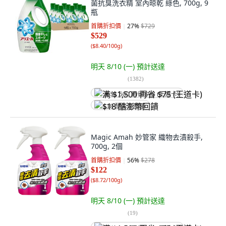
菌抗臭洗衣精 室內晾乾 綠色, 700g, 9
瓶
首購折扣價
27
%
$729
$529
(
$8.40/100g
)
明天 8/10 (一)
預計送達
(
1382
)
满 $1,500 再省 $75 (王道卡)
$18 酷澎幣回饋
Magic Amah 妙管家 織物去漬殺手,
700g, 2個
首購折扣價
56
%
$278
$122
(
$8.72/100g
)
明天 8/10 (一)
預計送達
(
19
)