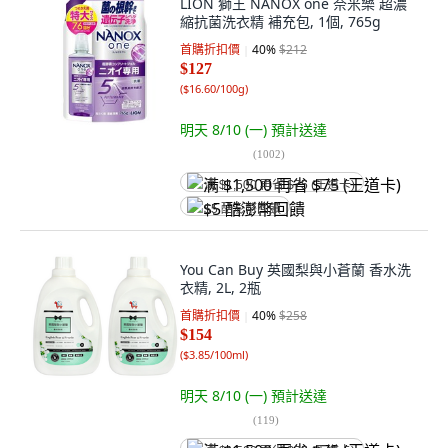
LION 獅王 NANOX one 奈米樂 超濃
縮抗菌洗衣精 補充包, 1個, 765g
首購折扣價
40
%
$212
$127
(
$16.60/100g
)
明天 8/10 (一)
預計送達
(
1002
)
满 $1,500 再省 $75 (王道卡)
$5 酷澎幣回饋
You Can Buy 英國梨與小蒼蘭 香水洗
衣精, 2L, 2瓶
首購折扣價
40
%
$258
$154
(
$3.85/100ml
)
明天 8/10 (一)
預計送達
(
119
)