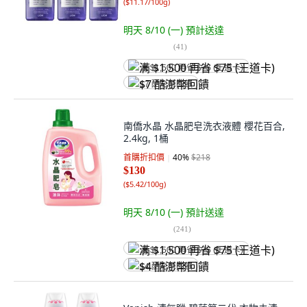
(
$11.17/100g
)
明天 8/10 (一)
預計送達
(
41
)
满 $1,500 再省 $75 (王道卡)
$7 酷澎幣回饋
南僑水晶 水晶肥皂洗衣液體 櫻花百合,
2.4kg, 1桶
首購折扣價
40
%
$218
$130
(
$5.42/100g
)
明天 8/10 (一)
預計送達
(
241
)
满 $1,500 再省 $75 (王道卡)
$4 酷澎幣回饋