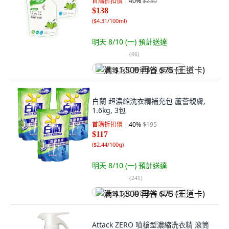
首購折扣價
40
%
$230
$138
(
$4.31/100ml
)
明天 8/10 (一)
預計送達
(
66
)
满 $1,500 再省 $75 (王道卡)
白蘭 超濃縮洗衣精補充包 蘆薈親膚,
1.6kg, 3包
首購折扣價
40
%
$195
$117
(
$2.44/100g
)
明天 8/10 (一)
預計送達
(
241
)
满 $1,500 再省 $75 (王道卡)
Attack ZERO 噴槍型濃縮洗衣精 滾筒