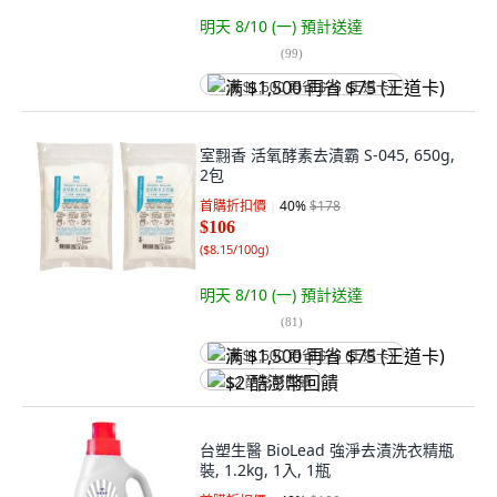
明天 8/10 (一)
預計送達
(
99
)
满 $1,500 再省 $75 (王道卡)
室翲香 活氧酵素去漬霸 S-045, 650g,
2包
首購折扣價
40
%
$178
$106
(
$8.15/100g
)
明天 8/10 (一)
預計送達
(
81
)
满 $1,500 再省 $75 (王道卡)
$2 酷澎幣回饋
台塑生醫 BioLead 強淨去漬洗衣精瓶
裝, 1.2kg, 1入, 1瓶