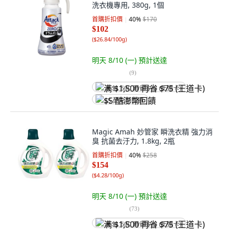
洗衣機專用, 380g, 1個
首購折扣價
40
%
$170
$102
(
$26.84/100g
)
明天 8/10 (一)
預計送達
(
9
)
满 $1,500 再省 $75 (王道卡)
$5 酷澎幣回饋
Magic Amah 妙管家 瞬洗衣精 強力消
臭 抗菌去汙力, 1.8kg, 2瓶
首購折扣價
40
%
$258
$154
(
$4.28/100g
)
明天 8/10 (一)
預計送達
(
73
)
满 $1,500 再省 $75 (王道卡)