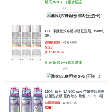
明天 8/10 (一)
預計送達
(
36
)
满 $1,500 再省 $75 (王道卡)
CLH 淨護雙效布藝沙發乾洗劑, 350ml,
3瓶
首購折扣價
40
%
$195
$117
(
$11.14/100ml
)
明天 8/10 (一)
預計送達
(
65
)
满 $1,500 再省 $75 (王道卡)
LION 獅王 NANOX one 奈米樂超濃縮
抗菌洗衣精 室內晾衣 紫色, 600g, 3瓶
首購折扣價
40
%
$336
$201