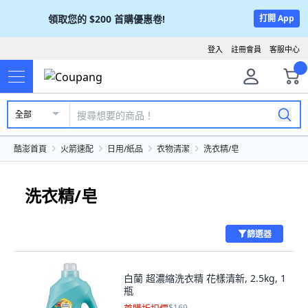
領取您的
$200
首購優惠卷!
打開 App
登入
註冊會員
客服中心
全部
酷澎首頁
火箭速配
日用/紙品
衣物清潔
洗衣精/皂
洗衣精/皂
篩選器
白蘭 超濃縮洗衣精 花樣清新, 2.5kg, 1
瓶
$169