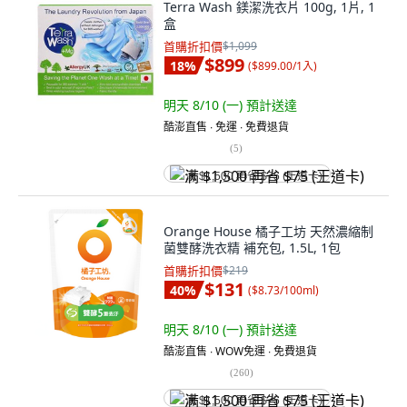
Terra Wash 鎂潔洗衣片 100g, 1片, 1
盒
首購折扣價
$1,099
$899
18
%
(
$899.00/1入
)
明天 8/10 (一)
預計送達
酷澎直售 ∙ 免運 ∙ 免費退貨
(
5
)
满 $1,500 再省 $75 (王道卡)
Orange House 橘子工坊 天然濃縮制
菌雙酵洗衣精 補充包, 1.5L, 1包
首購折扣價
$219
$131
40
%
(
$8.73/100ml
)
明天 8/10 (一)
預計送達
酷澎直售 ∙ WOW免運 ∙ 免費退貨
(
260
)
满 $1,500 再省 $75 (王道卡)