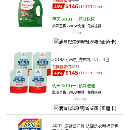
首購折扣價
$244
$146
40
%
(
$4.87/100ml
)
明天 8/10 (一)
預計送達
酷澎直售 ∙ WOW免運 ∙ 免費退貨
(
215
)
满 $1,500 再省 $75 (王道卡)
ZOOM 小蘇打洗衣精, 2.1L, 4包
首購折扣價
$243
$145
40
%
(
$1.73/100ml
)
明天 8/10 (一)
預計送達
酷澎直售 ∙ WOW免運 ∙ 免費退貨
(
125680
)
满 $1,500 再省 $75 (王道卡)
ARIEL 原廠公司貨 抗菌洗衣精補充包