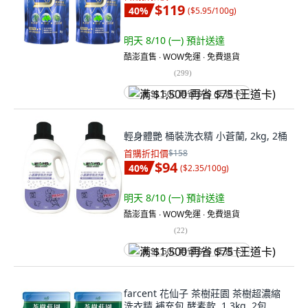
$119
40
%
(
$5.95/100g
)
明天 8/10 (一)
預計送達
酷澎直售 ∙ WOW免運 ∙ 免費退貨
(
299
)
满 $1,500 再省 $75 (王道卡)
輕身體艷 桶裝洗衣精 小蒼蘭, 2kg, 2桶
首購折扣價
$158
$94
40
%
(
$2.35/100g
)
明天 8/10 (一)
預計送達
酷澎直售 ∙ WOW免運 ∙ 免費退貨
(
22
)
满 $1,500 再省 $75 (王道卡)
farcent 花仙子 茶樹莊園 茶樹超濃縮
洗衣精 補充包 酵素款, 1.3kg, 2包