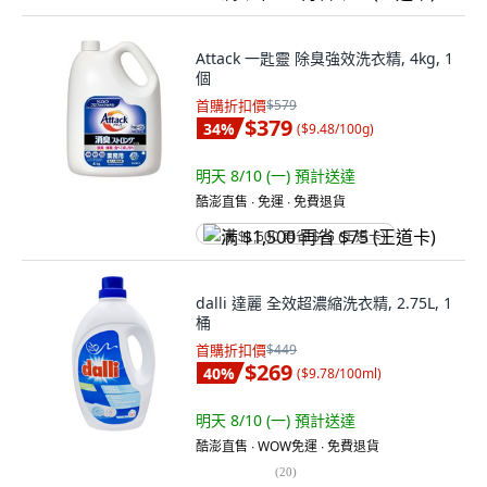
Attack 一匙靈 除臭強效洗衣精, 4kg, 1
個
首購折扣價
$579
$379
34
%
(
$9.48/100g
)
明天 8/10 (一)
預計送達
酷澎直售 ∙ 免運 ∙ 免費退貨
满 $1,500 再省 $75 (王道卡)
dalli 達麗 全效超濃縮洗衣精, 2.75L, 1
桶
首購折扣價
$449
$269
40
%
(
$9.78/100ml
)
明天 8/10 (一)
預計送達
酷澎直售 ∙ WOW免運 ∙ 免費退貨
(
20
)