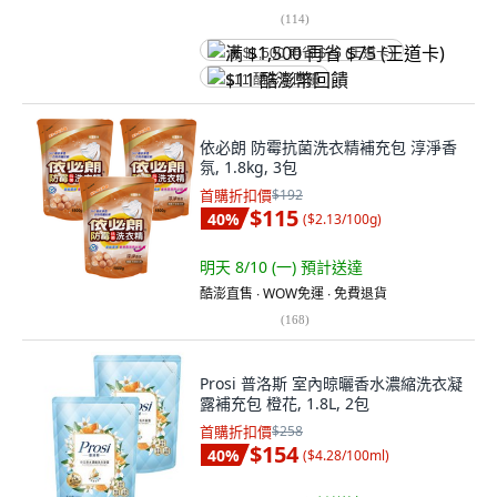
(
114
)
满 $1,500 再省 $75 (王道卡)
$11 酷澎幣回饋
依必朗 防霉抗菌洗衣精補充包 淳淨香
氛, 1.8kg, 3包
首購折扣價
$192
$115
40
%
(
$2.13/100g
)
明天 8/10 (一)
預計送達
酷澎直售 ∙ WOW免運 ∙ 免費退貨
(
168
)
Prosi 普洛斯 室內晾曬香水濃縮洗衣凝
露補充包 橙花, 1.8L, 2包
首購折扣價
$258
$154
40
%
(
$4.28/100ml
)