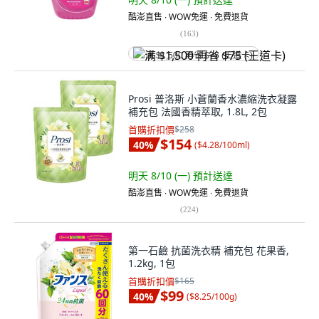
酷澎直售 ∙ WOW免運 ∙ 免費退貨
(
163
)
满 $1,500 再省 $75 (王道卡)
Prosi 普洛斯 小蒼蘭香水濃縮洗衣凝露
補充包 法國香精萃取, 1.8L, 2包
首購折扣價
$258
$154
40
%
(
$4.28/100ml
)
明天 8/10 (一)
預計送達
酷澎直售 ∙ WOW免運 ∙ 免費退貨
(
224
)
第一石鹼 抗菌洗衣精 補充包 花果香,
1.2kg, 1包
首購折扣價
$165
$99
40
%
(
$8.25/100g
)