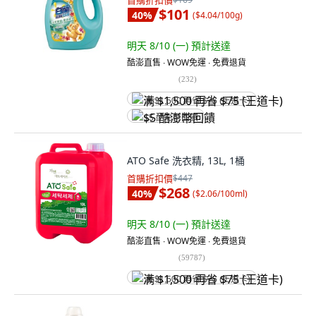
首購折扣價
$101
40
%
(
$4.04/100g
)
明天 8/10 (一)
預計送達
酷澎直售 ∙ WOW免運 ∙ 免費退貨
(
232
)
满 $1,500 再省 $75 (王道卡)
$5 酷澎幣回饋
ATO Safe 洗衣精, 13L, 1桶
首購折扣價
$447
$268
40
%
(
$2.06/100ml
)
明天 8/10 (一)
預計送達
酷澎直售 ∙ WOW免運 ∙ 免費退貨
(
59787
)
满 $1,500 再省 $75 (王道卡)