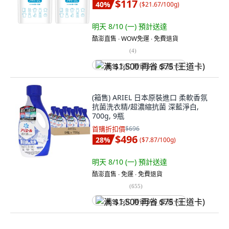
$117
40
%
(
$21.67/100g
)
明天 8/10 (一)
預計送達
酷澎直售 ∙ WOW免運 ∙ 免費退貨
(
4
)
满 $1,500 再省 $75 (王道卡)
(箱售) ARIEL 日本原裝進口 柔軟香氛
抗菌洗衣精/超濃縮抗菌 深藍淨白,
700g, 9瓶
首購折扣價
$696
$496
28
%
(
$7.87/100g
)
明天 8/10 (一)
預計送達
酷澎直售 ∙ 免運 ∙ 免費退貨
(
655
)
满 $1,500 再省 $75 (王道卡)