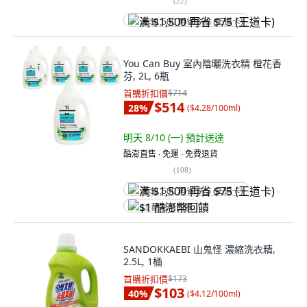
(
22
)
满 $1,500 再省 $75 (王道卡)
You Can Buy 室內陰曬洗衣精 橙花香
芬, 2L, 6瓶
首購折扣價
$714
$514
28
%
(
$4.28/100ml
)
明天 8/10 (一)
預計送達
酷澎直售 ∙ 免運 ∙ 免費退貨
(
108
)
满 $1,500 再省 $75 (王道卡)
$1 酷澎幣回饋
SANDOKKAEBI 山鬼怪 濃縮洗衣精,
2.5L, 1桶
首購折扣價
$173
$103
40
%
(
$4.12/100ml
)