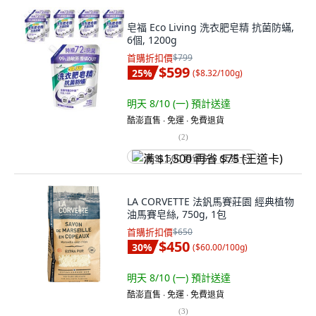
皂福 Eco Living 洗衣肥皂精 抗菌防蟎,
6個, 1200g
首購折扣價
$799
$599
25
%
(
$8.32/100g
)
明天 8/10 (一)
預計送達
酷澎直售 ∙ 免運 ∙ 免費退貨
(
2
)
满 $1,500 再省 $75 (王道卡)
LA CORVETTE 法釩馬賽莊園 經典植物
油馬賽皂絲, 750g, 1包
首購折扣價
$650
$450
30
%
(
$60.00/100g
)
明天 8/10 (一)
預計送達
酷澎直售 ∙ 免運 ∙ 免費退貨
(
3
)