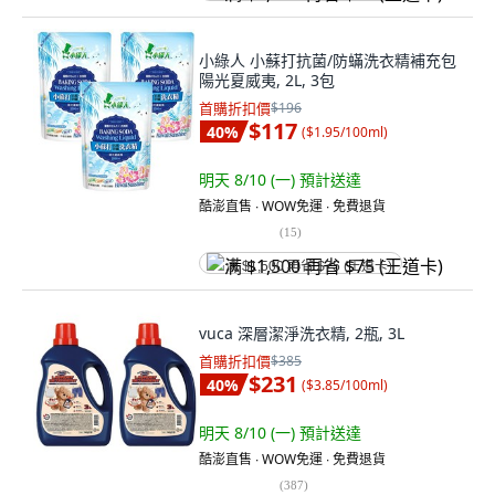
小綠人 小蘇打抗菌/防蟎洗衣精補充包
陽光夏威夷, 2L, 3包
首購折扣價
$196
$117
40
%
(
$1.95/100ml
)
明天 8/10 (一)
預計送達
酷澎直售 ∙ WOW免運 ∙ 免費退貨
(
15
)
满 $1,500 再省 $75 (王道卡)
vuca 深層潔淨洗衣精, 2瓶, 3L
首購折扣價
$385
$231
40
%
(
$3.85/100ml
)
明天 8/10 (一)
預計送達
酷澎直售 ∙ WOW免運 ∙ 免費退貨
(
387
)