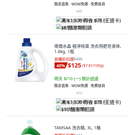
酷澎直售 ∙ WOW免運 ∙ 免費退貨
(
68
)
满 $1,500 再省 $75 (王道卡)
$8 酷澎幣回饋
南僑水晶 極淨除臭 洗衣用肥皂液体,
1.6kg, 1瓶
首購折扣價
$209
$125
40
%
(
$7.81/100g
)
明天 8/10 (一)
預計送達
酷澎直售 ∙ WOW免運 ∙ 免費退貨
(
65
)
满 $1,500 再省 $75 (王道卡)
$10 酷澎幣回饋
TAMSAA 洗衣精, 3L, 1桶