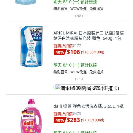
明天 8/10 (一)
預計送達
酷澎直售 ∙ WOW免運 ∙ 免費退貨
(
268
)
ARIEL MiRAi 日本原裝進口 抗菌2倍濃
縮淨白洗衣精補充裝 藍色, 640g, 1包
首購折扣價
$177
$106
40
%
(
$16.56/100g
)
明天 8/10 (一)
預計送達
酷澎直售 ∙ WOW免運 ∙ 免費退貨
(
173
)
满 $1,500 再省 $75 (王道卡)
dalli 達麗 護色去污洗衣精, 3.65L, 1瓶
首購折扣價
$473
$283
40
%
(
$7.75/100ml
)
明天 8/10 (一)
預計送達