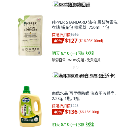
$30 酷澎幣回饋
PiPPER STANDARD 沛柏 鳳梨酵素洗
衣精 補充包 檸檬草, 750ml, 1包
首購折扣價
$212
$127
40
%
(
$16.93/100ml
)
明天 8/10 (一)
預計送達
酷澎直售 ∙ WOW免運 ∙ 免費退貨
(
16
)
满 $1,500 再省 $75 (王道卡)
南僑水晶 百里香防螨 洗衣用液體皂,
2.2kg, 1瓶, 1瓶
首購折扣價
$228
$136
40
%
(
$6.18/100g
)
明天 8/10 (一)
預計送達