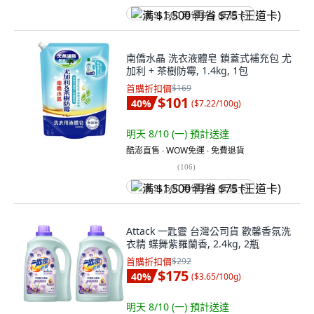
满 $1,500 再省 $75 (王道卡)
南僑水晶 洗衣液體皂 鎖蓋式補充包 尤
加利 + 茶樹防霉, 1.4kg, 1包
首購折扣價
$169
$101
40
%
(
$7.22/100g
)
明天 8/10 (一)
預計送達
酷澎直售 ∙ WOW免運 ∙ 免費退貨
(
106
)
满 $1,500 再省 $75 (王道卡)
Attack 一匙靈 台灣公司貨 歡馨香氛洗
衣精 蝶舞紫羅蘭香, 2.4kg, 2瓶
首購折扣價
$292
$175
40
%
(
$3.65/100g
)
明天 8/10 (一)
預計送達