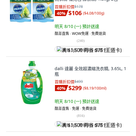
首購折扣價
$178
$106
40
%
(
$4.08/100g
)
明天 8/10 (一)
預計送達
酷澎直售 ∙ WOW免運 ∙ 免費退貨
(
240
)
满 $1,500 再省 $75 (王道卡)
dalli 達麗 全效超濃縮洗衣精, 3.65L, 1
瓶
首購折扣價
$499
$299
40
%
(
$8.19/100ml
)
明天 8/10 (一)
預計送達
酷澎直售 ∙ 免運 ∙ 免費退貨
(
816
)
满 $1,500 再省 $75 (王道卡)