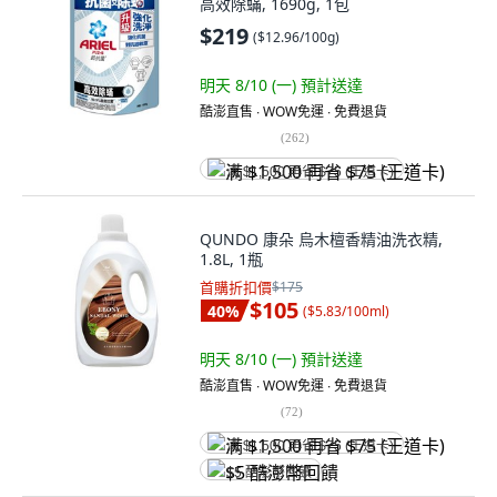
高效除蟎, 1690g, 1包
$219
(
$12.96/100g
)
明天 8/10 (一)
預計送達
酷澎直售 ∙ WOW免運 ∙ 免費退貨
(
262
)
满 $1,500 再省 $75 (王道卡)
QUNDO 康朵 烏木檀香精油洗衣精,
1.8L, 1瓶
首購折扣價
$175
$105
40
%
(
$5.83/100ml
)
明天 8/10 (一)
預計送達
酷澎直售 ∙ WOW免運 ∙ 免費退貨
(
72
)
满 $1,500 再省 $75 (王道卡)
$5 酷澎幣回饋