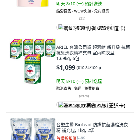
明天 8/10 (一)
預計送達
酷澎直售 ∙ WOW免運 ∙ 免費退貨
(
31
)
满 $1,500 再省 $75 (王道卡)
ARIEL 台灣公司貨 超濃縮 新升級 抗菌
抗臭洗衣精補充包 室內晾衣型,
1.69kg, 6包
$1,099
(
$10.84/100g
)
明天 8/10 (一)
預計送達
酷澎直售 ∙ 免運 ∙ 免費退貨
(
8928
)
满 $1,500 再省 $75 (王道卡)
台塑生醫 BioLead 防蹣抗菌濃縮洗衣
精 補充包, 1kg, 2袋
首購折扣價
$199