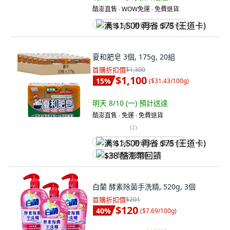
酷澎直售 ∙ WOW免運 ∙ 免費退貨
满 $1,500 再省 $75 (王道卡)
夏和肥皂 3個, 175g, 20組
首購折扣價
$1,300
$1,100
15
%
(
$31.43/100g
)
明天 8/10 (一)
預計送達
酷澎直售 ∙ 免運 ∙ 免費退貨
(
2
)
满 $1,500 再省 $75 (王道卡)
$38 酷澎幣回饋
白蘭 酵素除菌手洗精, 520g, 3個
首購折扣價
$201
$120
40
%
(
$7.69/100g
)