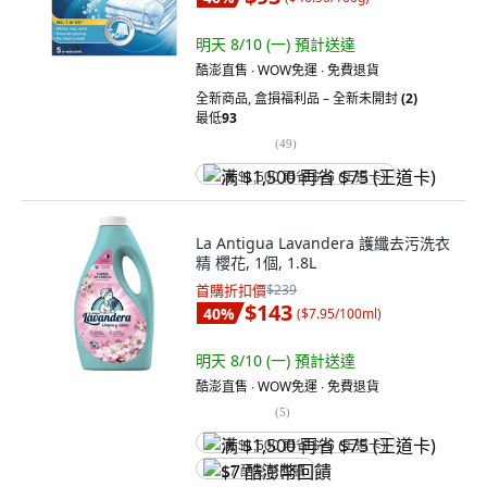
明天 8/10 (一)
預計送達
酷澎直售 ∙ WOW免運 ∙ 免費退貨
全新商品
,
盒損福利品 – 全新未開封
(2)
最低
93
(
49
)
满 $1,500 再省 $75 (王道卡)
La Antigua Lavandera 護纖去污洗衣
精 櫻花, 1個, 1.8L
首購折扣價
$239
$143
40
%
(
$7.95/100ml
)
明天 8/10 (一)
預計送達
酷澎直售 ∙ WOW免運 ∙ 免費退貨
(
5
)
满 $1,500 再省 $75 (王道卡)
$7 酷澎幣回饋