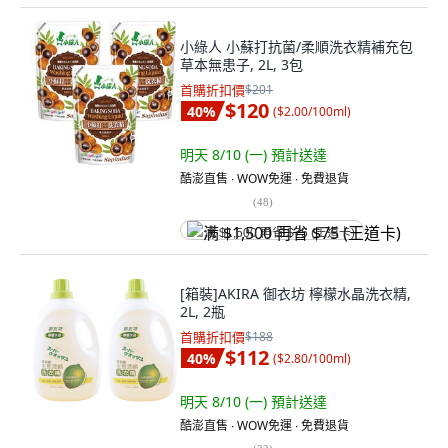
小綠人 小蘇打抗菌/柔順洗衣精補充包
草本無患子, 2L, 3包
首購折扣價
$201
$120
40
%
(
$2.00/100ml
)
明天 8/10 (一)
預計送達
酷澎直售 ∙ WOW免運 ∙ 免費退貨
(
48
)
满 $1,500 再省 $75 (王道卡)
[箱裝]AKIRA 御衣坊 檸檬水晶洗衣精,
2L, 2瓶
首購折扣價
$188
$112
40
%
(
$2.80/100ml
)
明天 8/10 (一)
預計送達
酷澎直售 ∙ WOW免運 ∙ 免費退貨