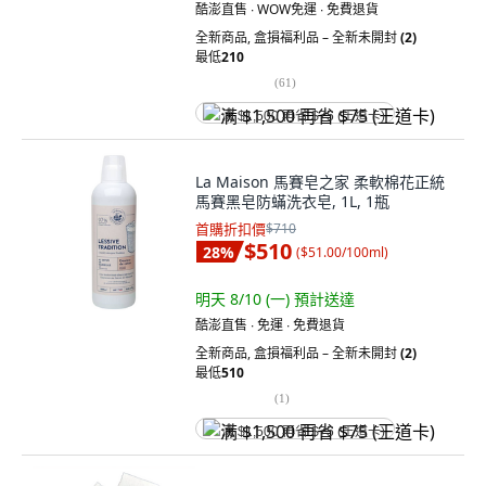
酷澎直售 ∙ WOW免運 ∙ 免費退貨
全新商品
,
盒損福利品 – 全新未開封
(2)
最低
210
(
61
)
满 $1,500 再省 $75 (王道卡)
La Maison 馬賽皂之家 柔軟棉花正統
馬賽黑皂防蟎洗衣皂, 1L, 1瓶
首購折扣價
$710
$510
28
%
(
$51.00/100ml
)
明天 8/10 (一)
預計送達
酷澎直售 ∙ 免運 ∙ 免費退貨
全新商品
,
盒損福利品 – 全新未開封
(2)
最低
510
(
1
)
满 $1,500 再省 $75 (王道卡)