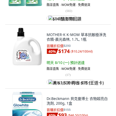
酷澎直售 ∙ WOW免運 ∙ 免費退貨
(
502
)
$14 酷澎幣回饋
MOTHER-K K-MOM 草本抗敏極淨洗
衣精-晨光森林, 1.7L, 1瓶
首購折扣價
$290
$174
40
%
(
$10.24/100ml
)
明天 8/10 (一)
預計送達
酷澎直售 ∙ WOW免運 ∙ 免費退貨
(
17
)
满 $1,500 再省 $75 (王道卡)
Dr.Beckmann 貝克曼博士 衣物超亮白
洗劑, 200g, 1盒
首購折扣價
$155
$93
40
%
(
$46.50/100g
)