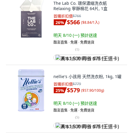
The Lab Co. 環保濃縮洗衣紙
Relaxing 寧靜棉花 64片, 1盒
首購折扣價
$766
$566
26
%
(
$8.84/1入
)
明天 8/10 (一)
預計送達
酷澎直售 ∙ 免運 ∙ 免費退貨
(
1
)
满 $1,500 再省 $75 (王道卡)
nellie's 小孩用 天然洗衣粉, 1kg, 1罐
首購折扣價
$779
$579
25
%
(
$57.90/100g
)
明天 8/10 (一)
預計送達
酷澎直售 ∙ 免運 ∙ 免費退貨
(
5
)
满 $1,500 再省 $75 (王道卡)