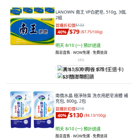
LANOWN 南王 VP白肥皂, 510g, 3個,
2組
首購折扣價
$133
$79
40
%
(
$7.75/100g
)
明天 8/10 (一)
預計送達
酷澎直售 ∙ WOW免運 ∙ 免費退貨
(
43
)
满 $1,500 再省 $75 (王道卡)
$3 酷澎幣回饋
南僑水晶 極淨除臭 洗衣用肥皂液體 補
充包, 800g, 2包
首購折扣價
$218
$130
40
%
(
$8.13/100g
)
明天 8/10 (一)
預計送達
酷澎直售 ∙ WOW免運 ∙ 免費退貨