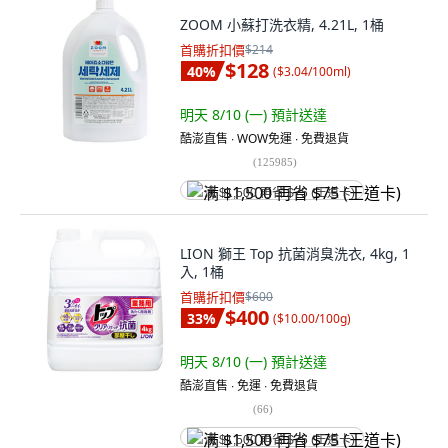
ZOOM 小蘇打洗衣精, 4.21L, 1桶
首購折扣價
$214
$128
40
%
(
$3.04/100ml
)
明天 8/10 (一)
預計送達
酷澎直售 ∙ WOW免運 ∙ 免費退貨
(
125985
)
满 $1,500 再省 $75 (王道卡)
LION 獅王 Top 抗菌消臭洗衣, 4kg, 1
入, 1桶
首購折扣價
$600
$400
33
%
(
$10.00/100g
)
明天 8/10 (一)
預計送達
酷澎直售 ∙ 免運 ∙ 免費退貨
(
66
)
满 $1,500 再省 $75 (王道卡)