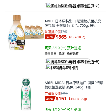
满 $1,500 再省 $75 (王道卡)
ARIEL 日本原裝進口 超濃縮抗菌抗臭
洗衣精 全效抗菌 金色, 700g, 9瓶
首購折扣價
$765
$565
26
%
(
$8.97/100g
)
明天 8/10 (一)
預計送達
酷澎直售 ∙ 免運 ∙ 免費退貨
满 $1,500 再省 $75 (王道卡)
$38 酷澎幣回饋
ARIEL MiRAi 日本原裝進口 消臭2倍濃
縮抗菌洗衣精 綠色, 340g, 1瓶
首購折扣價
$253
$151
40
%
(
$44.41/100g
)
明天 8/10 (一)
預計送達