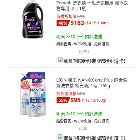
Perwoll 洗衣精 一般洗衣機用 深色衣
物專用, 2L, 1瓶
首購折扣價
$305
$183
40
%
(
$9.15/100ml
)
明天 8/10 (一)
預計送達
酷澎直售 ∙ WOW免運 ∙ 免費退貨
(
5791
)
满 $1,500 再省 $75 (王道卡)
LION 獅王 NANOX one Plus 酵素濃
縮洗衣精 補充裝, 1個, 765g
折扣後價格
$212
$95
55
%
(
$12.42/100g
)
明天 8/10 (一)
預計送達
酷澎直售 ∙ WOW免運 ∙ 免費退貨
(
118
)
满 $1,500 再省 $75 (王道卡)