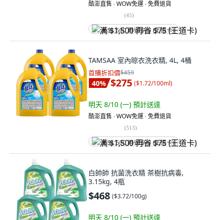
酷澎直售 ∙ WOW免運 ∙ 免費退貨
(
45
)
满 $1,500 再省 $75 (王道卡)
TAMSAA 室內晾衣洗衣精, 4L, 4桶
首購折扣價
$459
$275
40
%
(
$1.72/100ml
)
明天 8/10 (一)
預計送達
酷澎直售 ∙ WOW免運 ∙ 免費退貨
(
513
)
满 $1,500 再省 $75 (王道卡)
白帥帥 抗菌洗衣精 茶樹抗病毒,
3.15kg, 4瓶
$468
(
$3.72/100g
)
明天 8/10 (一)
預計送達