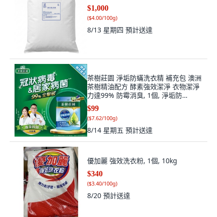
$1,000
(
$4.00/100g
)
8/13 星期四
預計送達
茶樹莊園 淨垢防蟎洗衣精 補充包 澳洲
茶樹精油配方 酵素強效潔淨 衣物潔淨
力達99% 防霉消臭, 1個, 淨垢防
蟎-1300g【補充包】, 1.3kg
$99
(
$7.62/100g
)
8/14 星期五
預計送達
優加麗 強效洗衣粉, 1個, 10kg
$340
(
$3.40/100g
)
8/20
預計送達