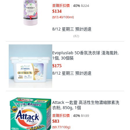
首購折扣價
40
%
$224
$134
(
$13.40/100ml
)
8/12 星期三
預計送達
(
82
)
Evopluslab 5D香氛洗衣球 淺海風鈴,
1個, 30個裝
$175
8/12 星期三
預計送達
Attack 一匙靈 高活性生物濃縮酵素洗
衣粉, 850g, 1個
首購折扣價
40
%
$139
$83
(
$9.77/100g
)