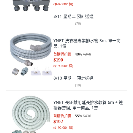
(
$607.00/1個
)
8/11 星期二
預計送達
(
76
)
YNET 洗衣機專業排水管 3m, 單一商
品, 1個
首購折扣價
40
%
$318
$190
(
$190.00/1個
)
8/10 星期一
預計送達
(
19
)
YNET 長距離用延長排水軟管 6m + 連
接器套組, 單一商品, 1套
首購折扣價
55
%
$436
$192
(
$192.00/1個
)