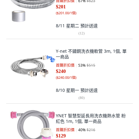
首購折扣價
67
%
$623
$201
(
$201.00/1個
)
8/11 星期二
預計送達
(
12
)
Y-net 不鏽鋼洗衣機軟管 3m, 1個, 單
一商品
首購折扣價
53
%
$515
$240
(
$240.00/1個
)
8/10 星期一
預計送達
(
80
)
YNET 智慧型延長用洗衣機熱水管 粉
紅色 1m, 1個, 單一商品
首購折扣價
40
%
$216
$129