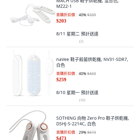
MACH USB 鞋子烘乾機, 混合色,
MZ22-1
首購折扣價
40
%
$339
$203
8/11 星期二
預計送達
(
2
)
naVee 鞋子殺菌烘乾機, NV31-SDR7,
白色
首購折扣價
40
%
$433
$259
8/10 星期一
預計送達
(
10
)
SOTHING 向物 Zero Pro 鞋子烘乾機,
DSHJ-S-2214C, 白色
首購折扣價
29
%
$673
$473