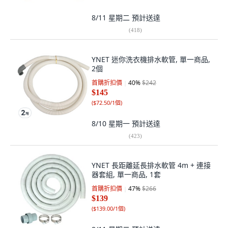
8/11 星期二
預計送達
(
418
)
YNET 迷你洗衣機排水軟管, 單一商品,
2個
首購折扣價
40
%
$242
$145
(
$72.50/1個
)
8/10 星期一
預計送達
(
423
)
YNET 長距離延長排水軟管 4m + 連接
器套組, 單一商品, 1套
首購折扣價
47
%
$266
$139
(
$139.00/1個
)