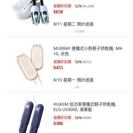
首購折扣價
52
%
$1,386
$658
8/11 星期二
預計送達
(
1184
)
MURRAY 便攜式小熊鞋子烘乾機, MK-
10, 米色
首購折扣價
50
%
$912
$455
8/10 星期一
預計送達
(
4
)
HUASM 低功率便攜式鞋子烘乾機,
ELG-UV3000, 海軍藍
首購折扣價
56
%
$886
$386