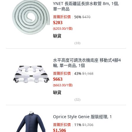
YNET 長距離延長排水軟管 8m, 1個,
單一商品
首購折扣價
56
%
$470
$203
(
$203.00/1個
)
缺貨
(
10
)
水平高度可調洗衣機底座 移動式4腳4
輪, 單一商品, 1個
首購折扣價
43
%
$1,168
$663
(
$663.00/1個
)
缺貨
(
32
)
Oprice Style Genie 服裝經理, 1
首購折扣價
11
%
$1,706
$1,506