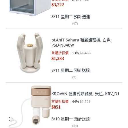
$3,222
8/11 星期二
預計送達
(
67
)
pLAniT Sahara 鞋履護理機, 白色,
PSD-N040W
首購折扣價
13
%
$1,483
$1,283
8/11 星期二
預計送達
(
9
)
KROVAN 便攜式烘鞋機, 米色, KRV_D1
首購折扣價
44
%
$1,521
$851
8/10 星期一
預計送達
(
54
)