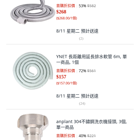
首購折扣價
53
%
$582
$268
(
$268.00/1個
)
8/11 星期二
預計送達
(
2
)
YNET 長距離用延長排水軟管 6m, 單
一商品, 1個
首購折扣價
72
%
$561
$157
(
$157.00/1個
)
8/11 星期二
預計送達
(
24
)
anplant 304不鏽鋼洗衣機接頭, 3個,
單一商品
首購折扣價
40
%
$221