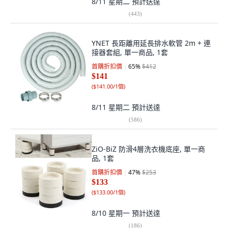
8/11 星期二
預計送達
(
443
)
YNET 長距離用延長排水軟管 2m + 連
接器套組, 單一商品, 1套
首購折扣價
65
%
$412
$141
(
$141.00/1個
)
8/11 星期二
預計送達
(
586
)
ZiO-BiZ 防滑4層洗衣機底座, 單一商
品, 1套
首購折扣價
47
%
$253
$133
(
$133.00/1個
)
8/10 星期一
預計送達
(
186
)