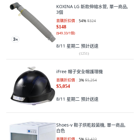
KOXINA LG 新款伸縮水管, 單一商品,
3個
首購折扣價
54
%
$324
$148
(
$49.33/1個
)
8/11 星期二
預計送達
(
1251
)
iFree 帽子安全帽護理機
首購折扣價
3
%
$5,254
$5,054
8/11 星期二
預計送達
Shoes-v 鞋子烘乾殺菌機, 單一商品,
白色
首購折扣價
5
%
$3,422