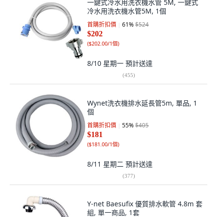
一鍵式冷水用洗衣機水管 5M, 一鍵式
冷水用洗衣機水管5M, 1個
首購折扣價
61
%
$524
$202
(
$202.00/1個
)
8/10 星期一
預計送達
(
455
)
Wynet洗衣機排水延長管5m, 單品, 1
個
首購折扣價
55
%
$405
$181
(
$181.00/1個
)
8/11 星期二
預計送達
(
377
)
Y-net Baesufix 優質排水軟管 4.8m 套
組, 單一商品, 1套