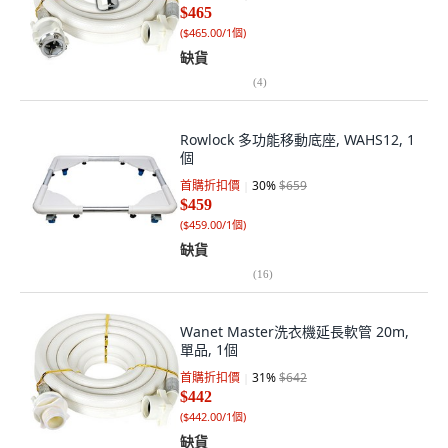
$465
(
$465.00/1個
)
缺貨
(
4
)
Rowlock 多功能移動底座, WAHS12, 1
個
首購折扣價
30
%
$659
$459
(
$459.00/1個
)
缺貨
(
16
)
Wanet Master洗衣機延長軟管 20m,
單品, 1個
首購折扣價
31
%
$642
$442
(
$442.00/1個
)
缺貨