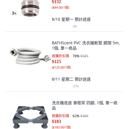
$132
(
$44.00/1個
)
8/10 星期一
預計送達
(
8
)
BATHScent PVC 洗衣機軟管 鋼頭 5m,
1個, 單一商品
首購折扣價
78
%
$585
$125
(
$125.00/1個
)
8/11 星期二
預計送達
(
19
)
洗衣機底座 單框架 四腳, 1個, 單一商
品
首購折扣價
62
%
$486
$183
(
$183.00/1個
)