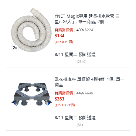
YNET Magic專用 延長排水軟管 三
星/LG/大宇, 單一商品, 2個
首購折扣價
40
%
$224
$134
(
$67.00/1個
)
8/11 星期二
預計送達
(
2849
)
洗衣機底座 單框架 4腳4輪, 1個, 單一
商品
首購折扣價
44
%
$639
$353
(
$353.00/1個
)
8/11 星期二
預計送達
(
56
)