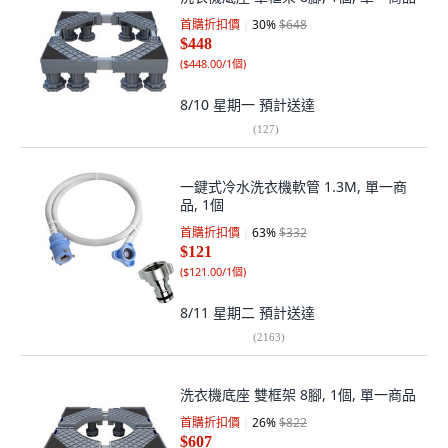
首購折扣價
30
%
$648
$448
(
$448.00/1個
)
8/10 星期一
預計送達
(
127
)
一鍵式冷水洗衣機軟管 1.3M, 單一商
品, 1個
首購折扣價
63
%
$332
$121
(
$121.00/1個
)
8/11 星期二
預計送達
(
2163
)
洗衣機底座 雙框架 8腳, 1個, 單一商品
首購折扣價
26
%
$822
$607