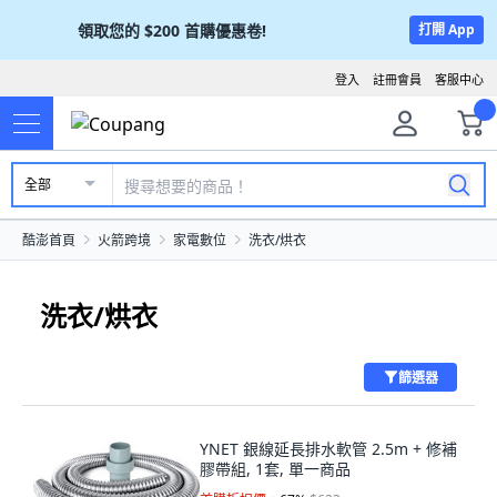
領取您的
$200
首購優惠卷!
打開 App
登入
註冊會員
客服中心
全部
酷澎首頁
火箭跨境
家電數位
洗衣/烘衣
洗衣/烘衣
篩選器
YNET 銀線延長排水軟管 2.5m + 修補
膠帶組, 1套, 單一商品