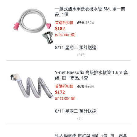
一鍵式熱水用洗衣機水管 5M, 單一商
品, 1個
首購折扣價
65
%
$524
$182
(
$182.00/1個
)
8/11 星期二
預計送達
(
247
)
Y-net Baesufix 高級排水軟管 1.6m 套
組, 單一商品, 1套
首購折扣價
46
%
$324
$172
(
$172.00/1個
)
8/11 星期二
預計送達
(
3
)
洗衣機底座 單框架 8腳, 1個, 單一商品