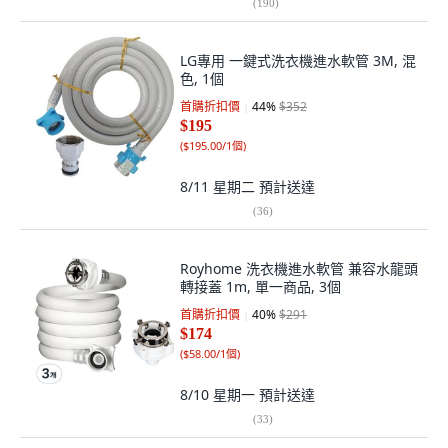
(
190
)
LG專用 一鍵式洗衣機進水軟管 3M, 混
色, 1個
首購折扣價
44
%
$352
$195
(
$195.00/1個
)
8/11 星期二
預計送達
(
36
)
Royhome 洗衣機進水軟管 兼容水龍頭
轉接蓋 1m, 單一商品, 3個
首購折扣價
40
%
$291
$174
(
$58.00/1個
)
8/10 星期一
預計送達
(
33
)