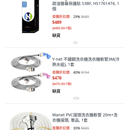
疏油螢幕保護貼 S3BF, HS1761474, 1
個
首購折扣價
29
%
$689
$489
(
$489.00/1個
)
缺貨
(
1
)
Y-net 不鏽鋼洗衣機洗衣機軟管3M(冷
熱水組), 1套
首購折扣價
40
%
$794
$470
(
$470.00/1個
)
缺貨
(
25
)
Wanet PVC接頭洗衣機軟管 20m+洗
衣機接頭, 單品, 1套
首購折扣價
30
%
$665