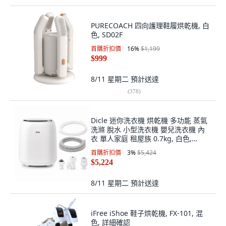
PURECOACH 四向護理鞋履烘乾機, 白
色, SD02F
首購折扣價
16
%
$1,199
$999
8/11 星期二
預計送達
(
378
)
Dicle 迷你洗衣機 烘乾機 多功能 蒸氣
洗滌 脫水 小型洗衣機 嬰兒洗衣機 內
衣 單人家庭 租屋族 0.7kg, 白色,
DWM-M01
首購折扣價
3
%
$5,424
$5,224
8/11 星期二
預計送達
iFree iShoe 鞋子烘乾機, FX-101, 混
色, 詳細確認