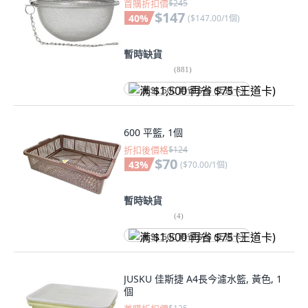
首購折扣價
$245
$147
40
%
(
$147.00/1個
)
暫時缺貨
(
881
)
满 $1,500 再省 $75 (王道卡)
600 平籃, 1個
折扣後價格
$124
$70
43
%
(
$70.00/1個
)
暫時缺貨
(
4
)
满 $1,500 再省 $75 (王道卡)
JUSKU 佳斯捷 A4長今濾水籃, 黃色, 1
個