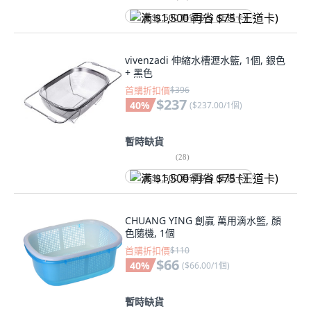
满 $1,500 再省 $75 (王道卡)
vivenzadi 伸縮水槽瀝水籃, 1個, 銀色
+ 黑色
首購折扣價
$396
$237
40
%
(
$237.00/1個
)
暫時缺貨
(
28
)
满 $1,500 再省 $75 (王道卡)
CHUANG YING 創贏 萬用滴水籃, 顏
色隨機, 1個
首購折扣價
$110
$66
40
%
(
$66.00/1個
)
暫時缺貨