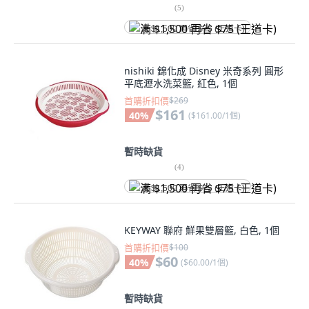
(
5
)
满 $1,500 再省 $75 (王道卡)
nishiki 錦化成 Disney 米奇系列 圓形
平底瀝水洗菜籃, 紅色, 1個
首購折扣價
$269
$161
40
%
(
$161.00/1個
)
暫時缺貨
(
4
)
满 $1,500 再省 $75 (王道卡)
KEYWAY 聯府 鮮果雙層籃, 白色, 1個
首購折扣價
$100
$60
40
%
(
$60.00/1個
)
暫時缺貨