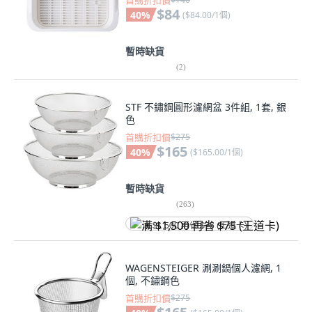
首購折扣價
$84
40
%
(
$84.00/1個
)
暫時缺貨
(
2
)
STF 不鏽鋼圓形濾網盆 3件組, 1套, 銀
色
首購折扣價
$275
$165
40
%
(
$165.00/1個
)
暫時缺貨
(
263
)
满 $1,500 再省 $75 (王道卡)
WAGENSTEIGER 涮涮鍋個人濾網, 1
個, 不鏽鋼色
首購折扣價
$275