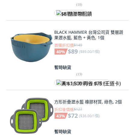
(
10
)
$8 酷澎幣回饋
BLACK HAMMER 台灣公司貨 雙層蔬
果瀝水籃, 藍色 + 黃色, 1個
首購折扣價
$149
$89
40
%
(
$89.00/1個
)
暫時缺貨
(
13
)
满 $1,500 再省 $75 (王道卡)
方形折疊瀝水籃 橡膠材質, 綠色, 2個
折扣後價格
$127
$72
43
%
(
$36.00/1個
)
暫時缺貨