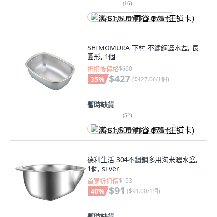
(
16
)
满 $1,500 再省 $75 (王道卡)
SHIMOMURA 下村 不鏽鋼瀝水盆, 長
圓形, 1個
折扣後價格
$660
$427
35
%
(
$427.00/1個
)
暫時缺貨
(
52
)
满 $1,500 再省 $75 (王道卡)
德利生活 304不鏽鋼多用淘米瀝水盆,
1個, silver
首購折扣價
$153
$91
40
%
(
$91.00/1個
)
暫時缺貨