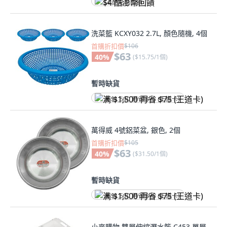
$4 酷澎幣回饋
洗菜籃 KCXY032 2.7L, 顏色隨機, 4個
首購折扣價
$106
$63
40
%
(
$15.75/1個
)
暫時缺貨
满 $1,500 再省 $75 (王道卡)
萬得威 4號鋁菜盆, 銀色, 2個
首購折扣價
$105
$63
40
%
(
$31.50/1個
)
暫時缺貨
满 $1,500 再省 $75 (王道卡)
小麥購物 雙層伸縮瀝水籃 C453 單層