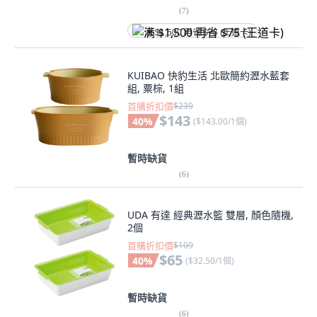
(
7
)
满 $1,500 再省 $75 (王道卡)
KUIBAO 快豹生活 北歐簡約瀝水藍套
組, 粟棕, 1組
首購折扣價
$239
$143
40
%
(
$143.00/1個
)
暫時缺貨
(
6
)
UDA 有達 經典瀝水籃 雙層, 顏色隨機,
2個
首購折扣價
$109
$65
40
%
(
$32.50/1個
)
暫時缺貨
(
6
)