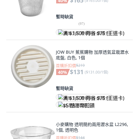
$165
40
%
(
$165.00/1個
)
暫時缺貨
(
97
)
满 $1,500 再省 $75 (王道卡)
JOW BUY 蕉蕉購物 加厚透氣盆栽瀝水
底盤, 白色, 1個
首購折扣價
$219
$131
40
%
(
$131.00/1個
)
暫時缺貨
满 $1,500 再省 $75 (王道卡)
$5 酷澎幣回饋
小麥購物 透明簡約兩用瀝水盆 L2296,
1個, 透明色
首購折扣價
$144