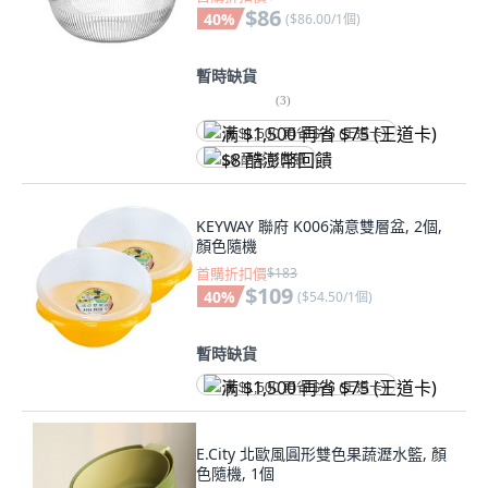
$86
40
%
(
$86.00/1個
)
暫時缺貨
(
3
)
满 $1,500 再省 $75 (王道卡)
$8 酷澎幣回饋
KEYWAY 聯府 K006滿意雙層盆, 2個,
顏色隨機
首購折扣價
$183
$109
40
%
(
$54.50/1個
)
暫時缺貨
满 $1,500 再省 $75 (王道卡)
E.City 北歐風圓形雙色果蔬瀝水籃, 顏
色隨機, 1個