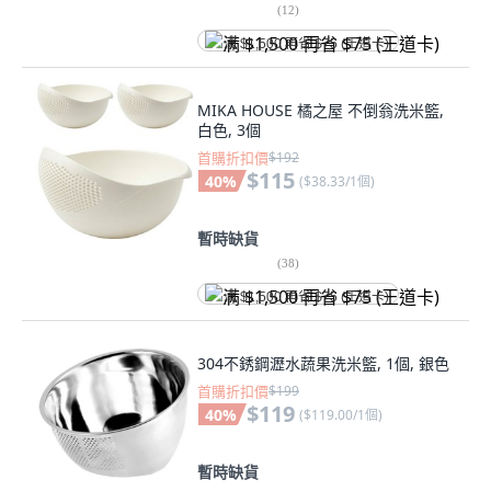
(
12
)
满 $1,500 再省 $75 (王道卡)
MIKA HOUSE 橘之屋 不倒翁洗米籃,
白色, 3個
首購折扣價
$192
$115
40
%
(
$38.33/1個
)
暫時缺貨
(
38
)
满 $1,500 再省 $75 (王道卡)
304不銹鋼瀝水蔬果洗米籃, 1個, 銀色
首購折扣價
$199
$119
40
%
(
$119.00/1個
)
暫時缺貨