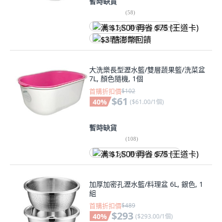
暫時缺貨
(
58
)
满 $1,500 再省 $75 (王道卡)
$3 酷澎幣回饋
大洗樂長型瀝水籃/雙層蔬果籃/洗菜盆
7L, 顏色隨機, 1個
首購折扣價
$102
$61
40
%
(
$61.00/1個
)
暫時缺貨
(
108
)
满 $1,500 再省 $75 (王道卡)
加厚加密孔瀝水籃/料理盆 6L, 銀色, 1
組
首購折扣價
$489
$293
40
%
(
$293.00/1個
)