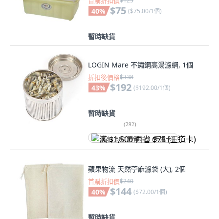
首購折扣價
$125
$75
40
%
(
$75.00/1個
)
暫時缺貨
LOGIN Mare 不鏽鋼高湯濾網, 1個
折扣後價格
$338
$192
43
%
(
$192.00/1個
)
暫時缺貨
(
292
)
满 $1,500 再省 $75 (王道卡)
蘋果物流 天然苧麻濾袋 (大), 2個
首購折扣價
$240
$144
40
%
(
$72.00/1個
)
暫時缺貨