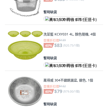
暫時缺貨
满 $1,500 再省 $75 (王道卡)
洗菜籃 KCXY031 4L, 顏色隨機, 4個
首購折扣價
$139
$83
40
%
(
$20.75/1個
)
暫時缺貨
满 $1,500 再省 $75 (王道卡)
萬得威 304不鏽鋼漏盆, 銀色, 1個
首購折扣價
$132
$79
40
%
(
$79.00/1個
)
暫時缺貨