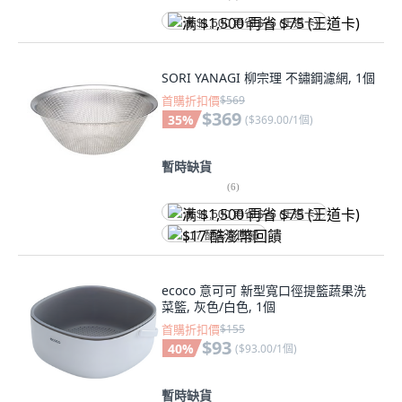
满 $1,500 再省 $75 (王道卡)
SORI YANAGI 柳宗理 不鏽鋼濾網, 1個
首購折扣價
$569
$369
35
%
(
$369.00/1個
)
暫時缺貨
(
6
)
满 $1,500 再省 $75 (王道卡)
$17 酷澎幣回饋
ecoco 意可可 新型寬口徑提籃蔬果洗
菜籃, 灰色/白色, 1個
首購折扣價
$155
$93
40
%
(
$93.00/1個
)
暫時缺貨