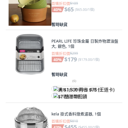
首購折扣價
$109
$65
40
%
(
$65.00/1個
)
暫時缺貨
PEARL LIFE 珍珠金屬 日製炸物瀝油盤
大, 銀色, 1個
首購折扣價
$299
$179
40
%
(
$179.00/1個
)
暫時缺貨
(
6
)
满 $1,500 再省 $75 (王道卡)
$7 酷澎幣回饋
kela 掛式香料燉煮濾器, 1個
首購折扣價
$810
$455
43
%
(
$455.00/1個
)