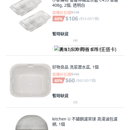
408g, 2個, 透明白
首購折扣價
$178
$106
40
%
(
$53.00/1個
)
暫時缺貨
(
4
)
满 $1,500 再省 $75 (王道卡)
好物良品 洗菜瀝水盆, 1個
首購折扣價
$100
$60
40
%
(
$60.00/1個
)
暫時缺貨
(
3
)
kitchen U 不鏽鋼濾茶球 高湯滷包濾
網, 1個