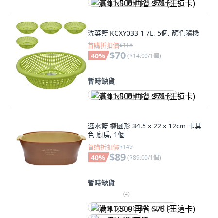
满 $1,500 再省 $75 (王道卡)
洗菜籃 KCXY033 1.7L, 5個, 顏色隨機
首購折扣價
$118
$70
40
%
(
$14.00/1個
)
暫時缺貨
满 $1,500 再省 $75 (王道卡)
瀝水籃 橢圓形 34.5 x 22 x 12cm 卡其
色 廚房, 1個
首購折扣價
$149
$89
40
%
(
$89.00/1個
)
暫時缺貨
(
4
)
满 $1,500 再省 $75 (王道卡)