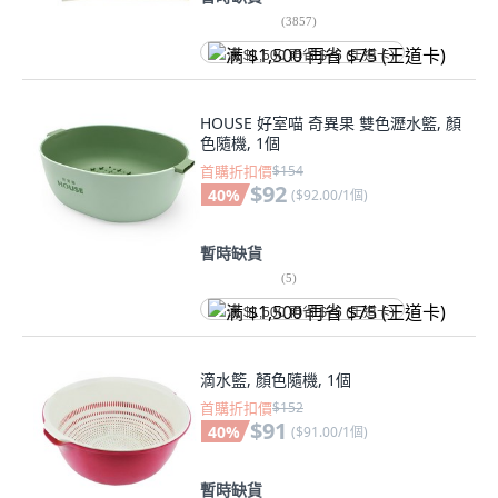
(
3857
)
满 $1,500 再省 $75 (王道卡)
HOUSE 好室喵 奇異果 雙色瀝水籃, 顏
色隨機, 1個
首購折扣價
$154
$92
40
%
(
$92.00/1個
)
暫時缺貨
(
5
)
满 $1,500 再省 $75 (王道卡)
滴水籃, 顏色隨機, 1個
首購折扣價
$152
$91
40
%
(
$91.00/1個
)
暫時缺貨