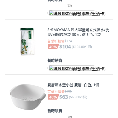
(
23
)
满 $1,500 再省 $75 (王道卡)
SHIMOYAMA 超大容量可立式瀝水/洗
菜/廚餘垃圾袋 30入, 透明色, 1袋
首購折扣價
$174
$104
40
%
(
$104.00/1個
)
暫時缺貨
满 $1,500 再省 $75 (王道卡)
雙層瀝水籃小號 雙層, 白色, 1個
首購折扣價
$105
$63
40
%
(
$63.00/1個
)
暫時缺貨
(
29
)