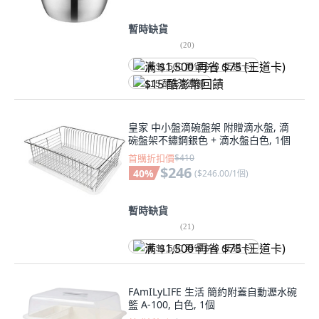
暫時缺貨
(
20
)
满 $1,500 再省 $75 (王道卡)
$15 酷澎幣回饋
皇家 中小盤滴碗盤架 附贈滴水盤, 滴
碗盤架不鏽鋼銀色 + 滴水盤白色, 1個
首購折扣價
$410
$246
40
%
(
$246.00/1個
)
暫時缺貨
(
21
)
满 $1,500 再省 $75 (王道卡)
FAmILyLIFE 生活 簡約附蓋自動瀝水碗
籃 A-100, 白色, 1個