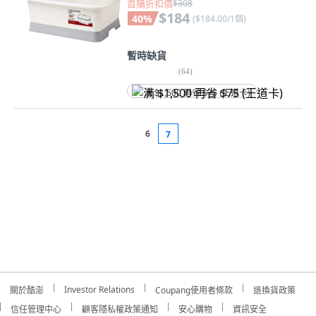
首購折扣價
$308
$184
40
%
(
$184.00/1個
)
暫時缺貨
(
64
)
满 $1,500 再省 $75 (王道卡)
6
7
Investor Relations
關於酷澎
Coupang使用者條款
退換貨政策
信任管理中心
顧客隱私權政策通知
安心購物
資訊安全