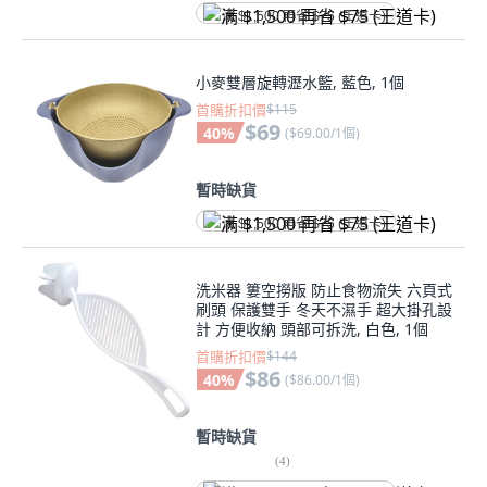
满 $1,500 再省 $75 (王道卡)
小麥雙層旋轉瀝水籃, 藍色, 1個
首購折扣價
$115
$69
40
%
(
$69.00/1個
)
暫時缺貨
满 $1,500 再省 $75 (王道卡)
洗米器 簍空撈版 防止食物流失 六頁式
刷頭 保護雙手 冬天不濕手 超大掛孔設
計 方便收納 頭部可拆洗, 白色, 1個
首購折扣價
$144
$86
40
%
(
$86.00/1個
)
暫時缺貨
(
4
)