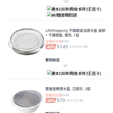
(
26
)
满 $1,500 再省 $75 (王道卡)
$6 酷澎幣回饋
LifeShopping 不鏽鋼濾油瀝水盤 濾網
+ 不鏽鋼盤, 銀色, 1組
首購折扣價
$249
$149
40
%
(
$149.00/1個
)
暫時缺貨
(
8
)
满 $1,500 再省 $75 (王道卡)
雙層旋轉瀝水籃, 沉穩灰, 2個
首購折扣價
$132
$79
40
%
(
$39.50/1個
)