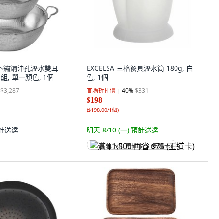
R 不鏽鋼沖孔瀝水雙耳
EXCELSA 三格餐具瀝水筒 180g, 白
組, 單一顏色, 1個
色, 1個
$3,287
首購折扣價
40
%
$331
$198
(
$198.00/1個
)
計送達
明天 8/10 (一)
預計送達
满 $1,500 再省 $75 (王道卡)