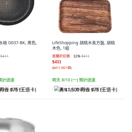
碗 D037-BK, 黑色,
LifeShopping 胡桃木長方盤, 胡桃
木色, 1組
$411
首購折扣價
32
%
$611
$411
(
$411.00/1個
)
預計送達
明天 8/10 (一)
預計送達
省 $75 (王道卡)
满 $1,500 再省 $75 (王道卡)
DIU 熱賣加厚不鏽鋼洗菜盆方耳帶