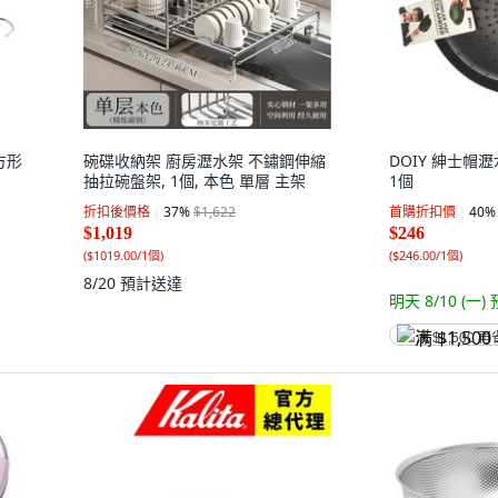
長方形
碗碟收納架 廚房瀝水架 不鏽鋼伸縮
DOIY 紳士帽瀝水
抽拉碗盤架, 1個, 本色 單層 主架
1個
折扣後價格
37
%
$1,622
首購折扣價
40
%
$1,019
$246
(
$1019.00/1個
)
(
$246.00/1個
)
8/20
預計送達
明天 8/10 (一)
满 $1,500 再