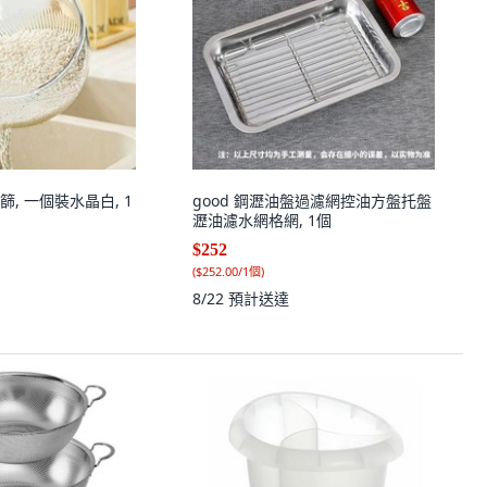
, 一個裝水晶白, 1
good 鋼瀝油盤過濾網控油方盤托盤
瀝油濾水網格網, 1個
$252
(
$252.00/1個
)
8/22
預計送達