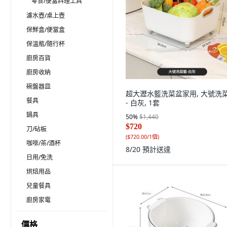
零食/便當料理工具
濾水壺/桌上壺
保鮮盒/便當盒
保溫瓶/隨行杯
廚房百貨
廚房收納
碗盤器皿
超大瀝水籃洗菜盆家用, 大號洗
餐具
- 白灰, 1套
鍋具
50
%
$1,440
$720
刀/砧板
(
$720.00/1個
)
咖啡/茶/酒杯
8/20
預計送達
日用/免洗
烘焙用品
兒童餐具
廚房家電
價格