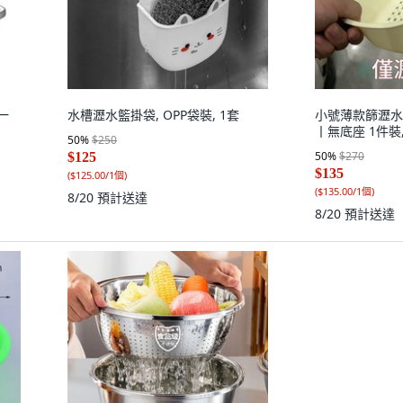
一
水槽瀝水籃掛袋, OPP袋裝, 1套
小號薄款篩瀝水
丨無底座 1件裝,
50
%
$250
50
%
$270
$125
$135
(
$125.00/1個
)
(
$135.00/1個
)
8/20
預計送達
8/20
預計送達
Kitchen-Ar
色
首購折扣價
66
%
$238
(
$238.00/1個
)