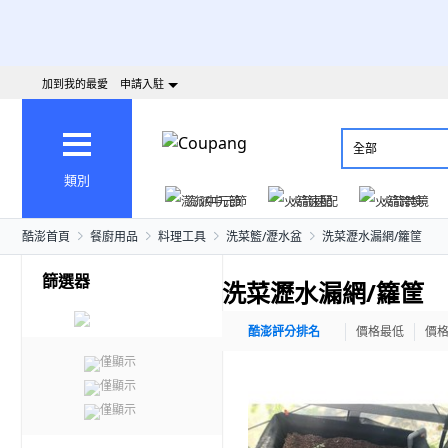
加到我的最愛
申請入駐
全部
類別
澎派中元節
火箭速配
火箭跨境
酷澎首頁
餐廚用品
料理工具
洗菜籃/瀝水盆
洗菜瀝水漏網/籮筐
篩選器
洗菜瀝水漏網/籮筐
酷澎評分排名
價格最低
價
僅顯示
僅顯示
僅顯示