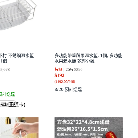
多功能帶蓋蔬果瀝水籃, 1個, 多功能
水果瀝水籃 乾溼分離
特價
25
%
$256
$192
(
$192.00/1個
)
8/20
預計送達
A 下村 不銹鋼瀝水籃
 1個
$2,073
預計送達
 (王道卡)