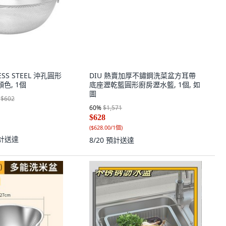
底座瀝乾籃圓形廚房瀝水籃, 1個, 如
圖
60
%
$1,571
$628
(
$628.00/1個
)
8/20
預計送達
LESS STEEL 沖孔圓形
色, 1個
$602
計送達