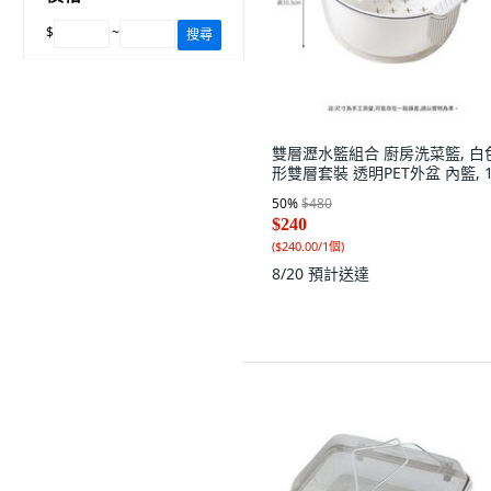
$
~
搜尋
雙層瀝水籃組合 廚房洗菜籃, 白
形雙層套裝 透明PET外盆 內籃, 
50
%
$480
$240
(
$240.00/1個
)
8/20
預計送達