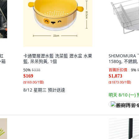
生虹
卡通雙層瀝水籃 洗菜籃 瀝水盆 水果
SHIMOMUR
+箱
籃, 呆呆狗黃, 1個
1580g, 不銹鋼,
50
%
$338
首購折扣價
9
%
$169
$1,873
(
$169.00/1個
)
(
$1873.00/1個
)
8/12 星期三
預計送達
明天 8/10 (一)
最高再省 $94