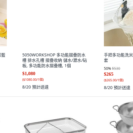
5050WORKSHOP 多功能摺疊防水
槽 排水孔槽 摺疊收納 儲水/瀝水/砧
板, 多功能防水摺疊槽, 1個
$1,080
(
$1080.00/1個
)
8/20
預計送達
菜籃
手把多功能洗米篩
套
50
%
$530
$265
(
$265.00/1個
)
8/20
預計送達