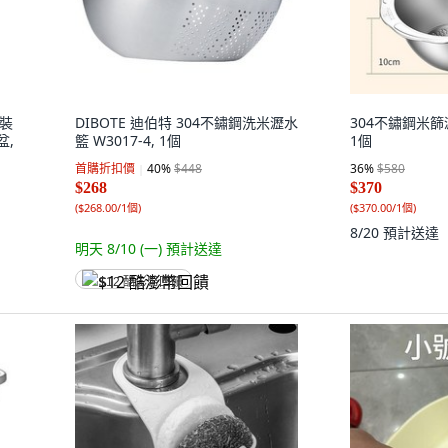
DIBOTE 迪伯特 304不鏽鋼洗米瀝水
304不鏽鋼米篩瀝
籃 W3017-4, 1個
1個
首購折扣價
40
%
$448
36
%
$580
$268
$370
(
$268.00/1個
)
(
$370.00/1個
)
8/20
預計送達
明天 8/10 (一)
預計送達
$12 酷澎幣回饋