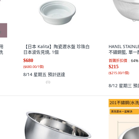
用
【日本 Kalita】陶瓷瀝水盤 珍珠白
HANIL STAIN
洗
日本波佐見燒, 1個
不鏽鋼籃, 單一顏
$680
首購折扣價
64
%
$215
(
$680.00/1個
)
(
$215.00/1個
)
8/14 星期五
預計送達
(
1
)
8/12 星期三
預
套裝
盆,