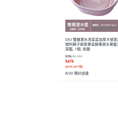
DIU 雙層瀝水洗菜盆加厚大號家
塑料篩子廚房果盆篩果蔬水果籃
菜籃, 1個, 如圖
60
%
$1,191
$476
(
$476.00/1個
)
8/20
預計送達
德國316L不銹鋼家用盆瀝水籃
油盆廚房打蛋和麵洗菜料理大湯