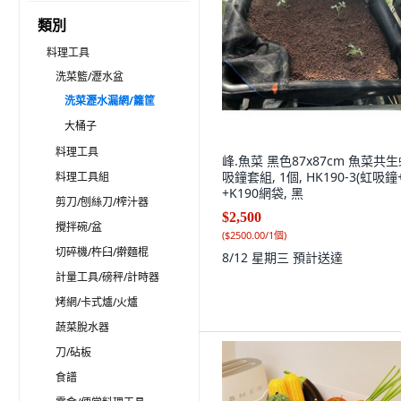
類別
料理工具
洗菜籃/瀝水盆
洗菜瀝水漏網/籮筐
大桶子
料理工具
峰.魚菜 黑色87x87cm 魚菜共
吸鐘套組, 1個, HK190-3(虹吸鐘
料理工具組
+K190網袋, 黑
剪刀/刨絲刀/榨汁器
$2,500
攪拌碗/盆
(
$2500.00/1個
)
切碎機/杵臼/擀麵棍
8/12 星期三
預計送達
計量工具/磅秤/計時器
烤網/卡式爐/火爐
蔬菜脫水器
刀/砧板
食譜