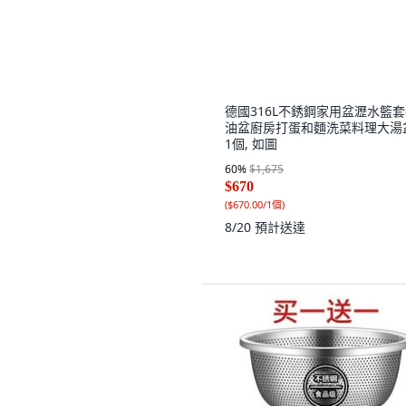
1個, 如圖
60
%
$1,675
$670
(
$670.00/1個
)
8/20
預計送達