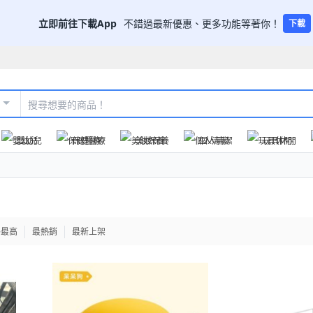
立即前往下載App
不錯過最新優惠、更多功能等著你！
下載
嬰幼兒
保健醫療
美妝保養
個人清潔
玩具休閒
格最高
最熱銷
最新上架