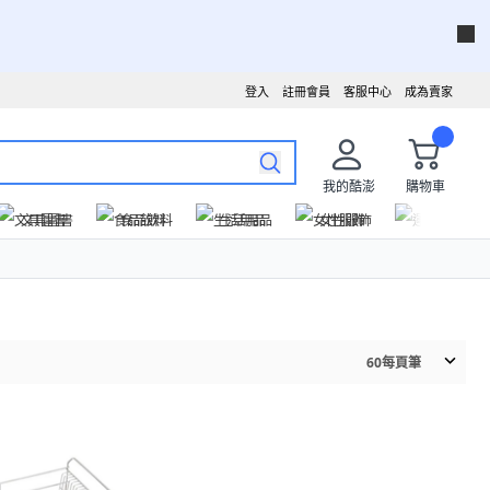
登入
註冊會員
客服中心
成為賣家
我的酷澎
購物車
文具圖書
食品飲料
生活用品
女性服飾
運動戶外
60
每頁筆