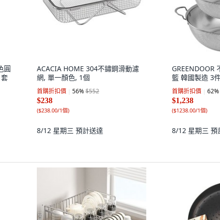
色圓
ACACIA HOME 304不鏽鋼滑動濾
GREENDOO
1套
網, 單一顏色, 1個
籃 韓國製造 3件
首購折扣價
56
%
$552
首購折扣價
62
%
$238
$1,238
(
$238.00/1個
)
(
$1238.00/1個
)
8/12 星期三
預計送達
8/12 星期三
預