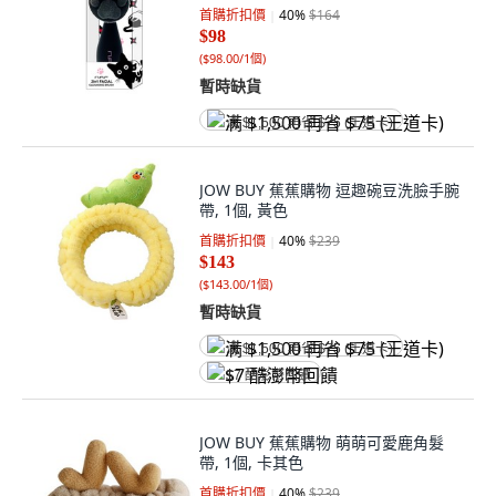
首購折扣價
40
%
$164
$98
(
$98.00/1個
)
暫時缺貨
满 $1,500 再省 $75 (王道卡)
JOW BUY 蕉蕉購物 逗趣碗豆洗臉手腕
帶, 1個, 黃色
首購折扣價
40
%
$239
$143
(
$143.00/1個
)
暫時缺貨
满 $1,500 再省 $75 (王道卡)
$7 酷澎幣回饋
JOW BUY 蕉蕉購物 萌萌可愛鹿角髮
帶, 1個, 卡其色
首購折扣價
40
%
$239