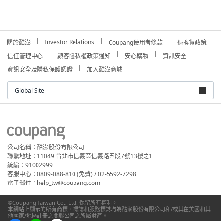
Investor Relations
關於酷澎
Coupang使用者條款
退換貨政策
信任管理中心
顧客隱私權政策通知
安心購物
資訊安全
資訊安全及隱私保護認證
加入酷澎商城
Global Site
公司名稱：酷澎股份有限公司
聯繫地址：11049 台北市信義區信義路五段7號13樓之1
統編：91002999
客服中心：0809-088-810 (免費) / 02-5592-7298
電子郵件：help_tw@coupang.com
©Coupang Taiwan Co., Ltd. 保留所有權利。
本網站上顯示的所有商標、標誌和服務標誌均為酷澎股份有限公司和/或其在美國和其
他國家/地區註冊之關聯公司之所屬財產。