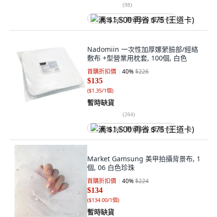
(
98
)
满 $1,500 再省 $75 (王道卡)
Nadomiin 一次性加厚嫘縈臉部/經絡
敷布 +型營業用枕套, 100個, 白色
首購折扣價
40
%
$226
$135
(
$1.35/1個
)
暫時缺貨
(
264
)
满 $1,500 再省 $75 (王道卡)
Market Gamsung 美甲拍攝背景布, 1
個, 06 白色珍珠
首購折扣價
40
%
$224
$134
(
$134.00/1個
)
暫時缺貨