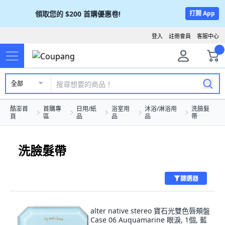
領取您的
$200
首購優惠卷!
打開 App
登入
註冊會員
客服中心
全部
酷澎首
首購專
日用/紙
浴室用
沐浴/淋浴用
洗臉髮
頁
區
品
品
品
帶
洗臉髮帶
篩選器
alter native stereo 寶石光雙色唇頰盤
Case 06 Auquamarine 眼淚, 1個, 藍