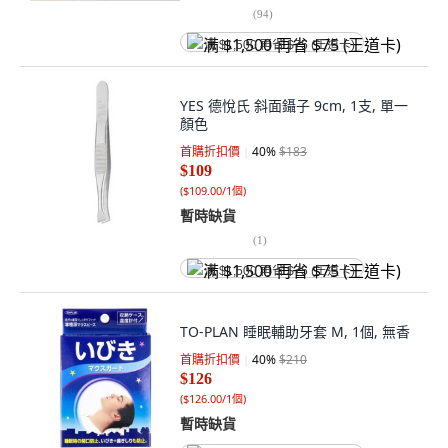
(
94
)
满 $1,500 再省 $75 (王道卡)
YES 德悅氏 斜面鑷子 9cm, 1支, 單一
顏色
首購折扣價
40
%
$183
$109
(
$109.00/1個
)
暫時缺貨
(
1
)
满 $1,500 再省 $75 (王道卡)
TO-PLAN 睡眠輔助牙套 M, 1個, 無香
首購折扣價
40
%
$210
$126
(
$126.00/1個
)
暫時缺貨