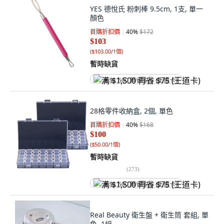
YES 德悅氏 粉刺棒 9.5cm, 1支, 單一
顏色
首購折扣價
40
%
$172
$103
(
$103.00/1個
)
暫時缺貨
满 $1,500 再省 $75 (王道卡)
28格零件收納盒, 2個, 單色
首購折扣價
40
%
$168
$100
(
$50.00/1個
)
暫時缺貨
(
273
)
满 $1,500 再省 $75 (王道卡)
Real Beauty 衛生盤 + 衛生筒 套組, 單
色, 1組