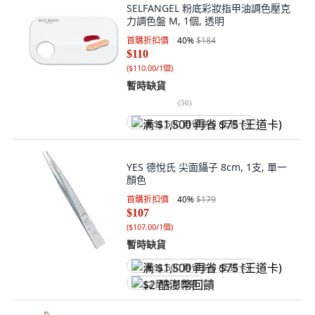
SELFANGEL 粉底彩妝指甲油調色壓克
力調色盤 M, 1個, 透明
首購折扣價
40
%
$184
$110
(
$110.00/1個
)
暫時缺貨
(
56
)
满 $1,500 再省 $75 (王道卡)
YES 德悅氏 尖面鑷子 8cm, 1支, 單一
顏色
首購折扣價
40
%
$179
$107
(
$107.00/1個
)
暫時缺貨
满 $1,500 再省 $75 (王道卡)
$2 酷澎幣回饋