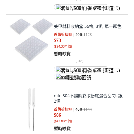
满 $1,500 再省 $75 (王道卡)
美甲材料收納盒 56格, 3個, 單一顏色
首購折扣價
40
%
$123
$73
(
$24.33/1個
)
暫時缺貨
(
318
)
满 $1,500 再省 $75 (王道卡)
$3 酷澎幣回饋
nilo 304不鏽鋼彩妝粉底混合刮勺, 銀,
2個
首購折扣價
40
%
$144
$86
(
$43.00/1個
)
暫時缺貨