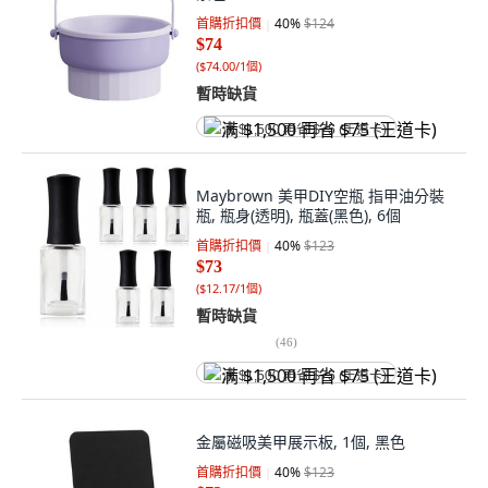
首購折扣價
40
%
$124
$74
(
$74.00/1個
)
暫時缺貨
满 $1,500 再省 $75 (王道卡)
Maybrown 美甲DIY空瓶 指甲油分裝
瓶, 瓶身(透明), 瓶蓋(黑色), 6個
首購折扣價
40
%
$123
$73
(
$12.17/1個
)
暫時缺貨
(
46
)
满 $1,500 再省 $75 (王道卡)
金屬磁吸美甲展示板, 1個, 黑色
首購折扣價
40
%
$123