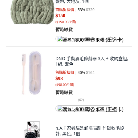
髮帶, 大地灰, 1個
首購折扣價
53
%
$320
$150
(
$150.00/1個
)
暫時缺貨
满 $1,500 再省 $75 (王道卡)
DNO 手動眉毛修剪器 3入 + 收納盒組,
1組, 混色
首購折扣價
40
%
$164
$98
(
$98.00/1個
)
暫時缺貨
(
62
)
满 $1,500 再省 $75 (王道卡)
n.A.F 忍者貓洗卸喵喵刷 竹碳軟毛設
計, 黑色, 1個