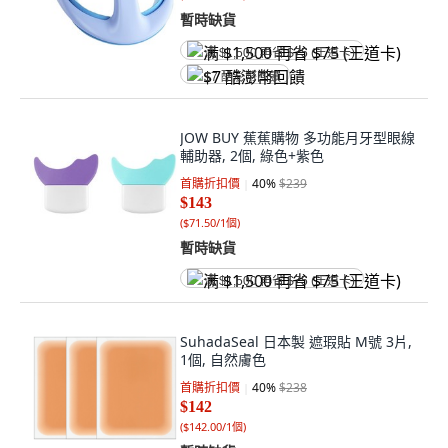
暫時缺貨
满 $1,500 再省 $75 (王道卡)
$7 酷澎幣回饋
JOW BUY 蕉蕉購物 多功能月牙型眼線
輔助器, 2個, 綠色+紫色
首購折扣價
40
%
$239
$143
(
$71.50/1個
)
暫時缺貨
满 $1,500 再省 $75 (王道卡)
SuhadaSeal 日本製 遮瑕貼 M號 3片,
1個, 自然膚色
首購折扣價
40
%
$238
$142
(
$142.00/1個
)