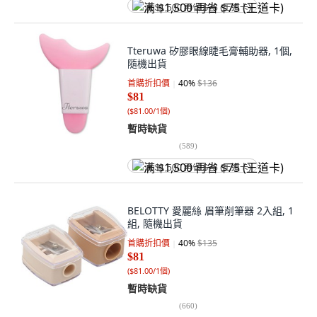
满 $1,500 再省 $75 (王道卡)
Tteruwa 矽膠眼線睫毛膏輔助器, 1個,
隨機出貨
首購折扣價
40
%
$136
$81
(
$81.00/1個
)
暫時缺貨
(
589
)
满 $1,500 再省 $75 (王道卡)
BELOTTY 愛麗絲 眉筆削筆器 2入組, 1
組, 隨機出貨
首購折扣價
40
%
$135
$81
(
$81.00/1個
)
暫時缺貨
(
660
)