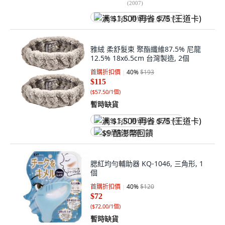
(
2007
)
满 $1,500 再省 $75 (王道卡)
雅絨 柔舒髮束 聚酯纖維87.5% 尼龍
12.5% 18x6.5cm 台灣製造, 2個
首購折扣價
40
%
$193
$115
(
$57.50/1個
)
暫時缺貨
满 $1,500 再省 $75 (王道卡)
$9 酷澎幣回饋
腮紅均勻輔助器 KQ-1046, 三角形, 1
個
首購折扣價
40
%
$120
$72
(
$72.00/1個
)
暫時缺貨