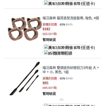
满 $1,500 再省 $75 (王道卡)
喵汪森林 貓耳造型洗臉髮帶, 咖色, 4個
首購折扣價
40
%
$171
$102
(
$25.50/1個
)
暫時缺貨
满 $1,500 再省 $75 (王道卡)
$5 酷澎幣回饋
喵汪森林 雙頭迷你矽膠刮刀3件組 大 +
中 + 小, 黑色, 1組
首購折扣價
40
%
$159
$95
(
$95.00/1個
)
暫時缺貨
(
2
)