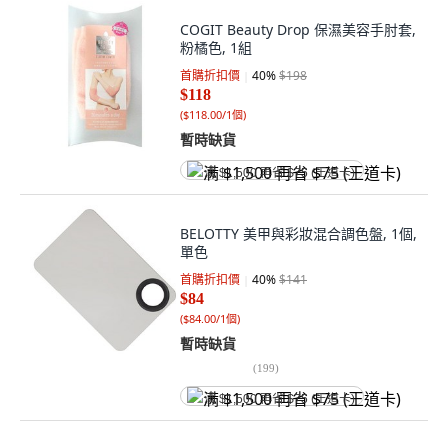
COGIT Beauty Drop 保濕美容手肘套,
粉橘色, 1組
首購折扣價
40
%
$198
$118
(
$118.00/1個
)
暫時缺貨
满 $1,500 再省 $75 (王道卡)
BELOTTY 美甲與彩妝混合調色盤, 1個,
單色
首購折扣價
40
%
$141
$84
(
$84.00/1個
)
暫時缺貨
(
199
)
满 $1,500 再省 $75 (王道卡)