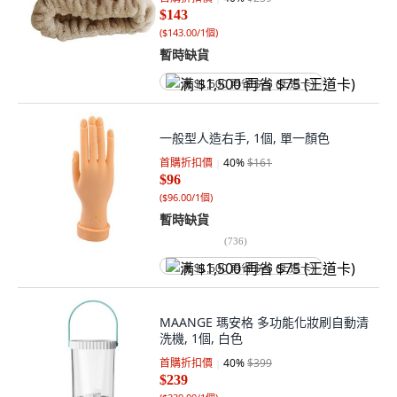
$143
(
$143.00/1個
)
暫時缺貨
满 $1,500 再省 $75 (王道卡)
一般型人造右手, 1個, 單一顏色
首購折扣價
40
%
$161
$96
(
$96.00/1個
)
暫時缺貨
(
736
)
满 $1,500 再省 $75 (王道卡)
MAANGE 瑪安格 多功能化妝刷自動清
洗機, 1個, 白色
首購折扣價
40
%
$399
$239