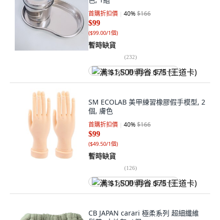
首購折扣價
40
%
$166
$99
(
$99.00/1個
)
暫時缺貨
(
232
)
满 $1,500 再省 $75 (王道卡)
SM ECOLAB 美甲練習橡膠假手模型, 2
個, 膚色
首購折扣價
40
%
$166
$99
(
$49.50/1個
)
暫時缺貨
(
126
)
满 $1,500 再省 $75 (王道卡)
CB JAPAN carari 極柔系列 超細纖維