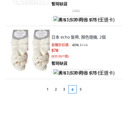
暫時缺貨
(
266
)
满 $1,500 再省 $75 (王道卡)
日本 echo 髮帶, 顏色隨機, 2個
首購折扣價
40
%
$118
$70
(
$35.00/1個
)
暫時缺貨
满 $1,500 再省 $75 (王道卡)
1
2
3
5
4