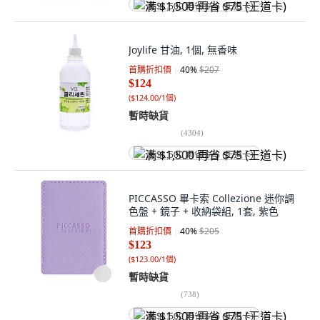
满 $1,500 再省 $75 (王道卡)
Joylife 甘油, 1個, 無香味
首購折扣價
40
%
$207
$124
(
$124.00/1個
)
暫時缺貨
(
4304
)
满 $1,500 再省 $75 (王道卡)
PICCASSO 畢卡索 Collezione 迷你調
色盤 + 鏡子 + 收納袋組, 1套, 紫色
首購折扣價
40
%
$205
$123
(
$123.00/1個
)
暫時缺貨
(
738
)
满 $1,500 再省 $75 (王道卡)