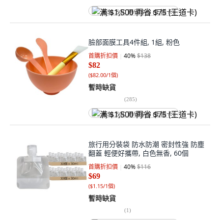
满 $1,500 再省 $75 (王道卡)
臉部面膜工具4件組, 1組, 粉色
首購折扣價
40
%
$138
$82
(
$82.00/1個
)
暫時缺貨
(
285
)
满 $1,500 再省 $75 (王道卡)
旅行用分裝袋 防水防潮 密封性強 防塵
翻蓋 輕便好攜帶, 白色無香, 60個
首購折扣價
40
%
$116
$69
(
$1.15/1個
)
暫時缺貨
(
1
)