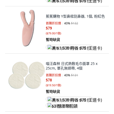
满 $1,500 再省 $75 (王道卡)
蕉蕉購物 Y型鼻樑刮鼻器, 1個, 粉紅色
首購折扣價
40
%
$132
$79
(
$79.00/1個
)
暫時缺貨
满 $1,500 再省 $75 (王道卡)
喵汪森林 日式熱敷毛巾面罩 25 x
25cm, 單孔無綁帶, 4個
首購折扣價
40
%
$131
$78
(
$19.50/1個
)
暫時缺貨
满 $1,500 再省 $75 (王道卡)
$3 酷澎幣回饋