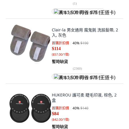
(
1
)
满 $1,500 再省 $75 (王道卡)
Clair-la 男女通用 魔鬼氈 洗臉髮帶, 2
入, 灰色
首購折扣價
40
%
$190
$114
(
$57.00/1個
)
暫時缺貨
(
2360
)
满 $1,500 再省 $75 (王道卡)
HUKEROU 護可柔 睫毛印液, 棕色, 2
盒
首購折扣價
40
%
$140
$84
(
$42.00/1個
)
暫時缺貨