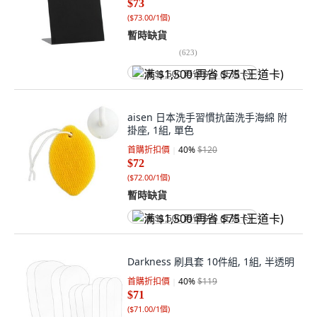
$73
(
$73.00/1個
)
暫時缺貨
(
623
)
满 $1,500 再省 $75 (王道卡)
aisen 日本洗手習慣抗菌洗手海綿 附
掛座, 1組, 單色
首購折扣價
40
%
$120
$72
(
$72.00/1個
)
暫時缺貨
满 $1,500 再省 $75 (王道卡)
Darkness 刷具套 10件組, 1組, 半透明
首購折扣價
40
%
$119
$71
(
$71.00/1個
)