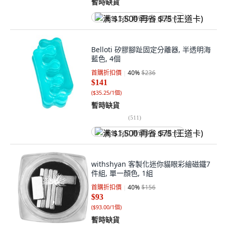
暫時缺貨
满 $1,500 再省 $75 (王道卡)
Belloti 矽膠腳趾固定分離器, 半透明海
藍色, 4個
首購折扣價
40
%
$236
$141
(
$35.25/1個
)
暫時缺貨
(
511
)
满 $1,500 再省 $75 (王道卡)
withshyan 客製化迷你貓眼彩繪磁鐵7
件組, 單一顏色, 1組
首購折扣價
40
%
$156
$93
(
$93.00/1個
)
暫時缺貨