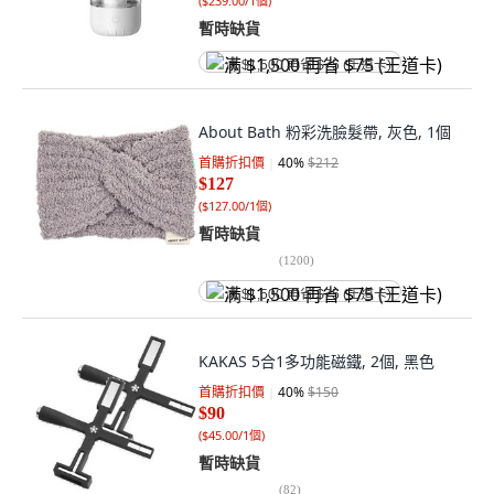
(
$239.00/1個
)
暫時缺貨
满 $1,500 再省 $75 (王道卡)
About Bath 粉彩洗臉髮帶, 灰色, 1個
首購折扣價
40
%
$212
$127
(
$127.00/1個
)
暫時缺貨
(
1200
)
满 $1,500 再省 $75 (王道卡)
KAKAS 5合1多功能磁鐵, 2個, 黑色
首購折扣價
40
%
$150
$90
(
$45.00/1個
)
暫時缺貨
(
82
)