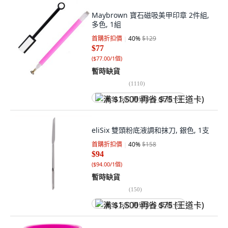
Maybrown 寶石磁吸美甲印章 2件組,
多色, 1組
首購折扣價
40
%
$129
$77
(
$77.00/1個
)
暫時缺貨
(
1110
)
满 $1,500 再省 $75 (王道卡)
eliSix 雙頭粉底液調和抹刀, 銀色, 1支
首購折扣價
40
%
$158
$94
(
$94.00/1個
)
暫時缺貨
(
150
)
满 $1,500 再省 $75 (王道卡)