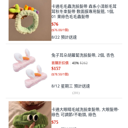
卡通毛毛蟲洗臉髮帶 森系小清新毛茸
茸秋冬束髮帶 敷面膜專用髮箍, 1個,
01 果綠色毛毛蟲髮帶
$76
(
$76.00/1個
)
8/22
預計送達
兔子耳朵胡蘿蔔洗臉髮帶, 2個, 杏色
首購折扣價
40
%
$262
$157
(
$78.50/1個
)
8/12 星期三
預計送達
(
201
)
卡通大眼睛毛絨洗臉束髮帶, 大眼髮帶-
綠色 可調節/不勒頭, 綠色
$75