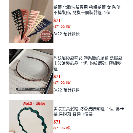
髮箍 化妝洗臉專用 帶齒髮箍 女 防滑
不掉髮飾, 隨機一個裝髮箍, 1個
$71
(
$71.00/1個
)
8/22
預計送達
豹紋磨砂髮箍女 韓系簡約頭箍 洗臉髮
卡波浪髮飾品, 1個, 豹紋磨砂, 極細髮
箍
$71
(
$71.00/1個
)
8/22
預計送達
美妝工具髮箍 防滑洗臉頭箍, 1個, 易卡
髮.易脫落 普通 1個裝
$71
(
$71.00/1個
)