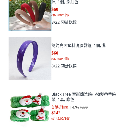
掉, 1個, 深紅色
$60
(
$60.00/1個
)
8/22
預計送達
簡約亮面塑料洗臉髮箍, 1個, 紫
$60
(
$60.00/1個
)
8/22
預計送達
Black Tree 聖誕節洗臉小物髮帶手腕
帶, 1套, 綠色
首購折扣價
47
%
$270
$142
(
$142.00/1個
)