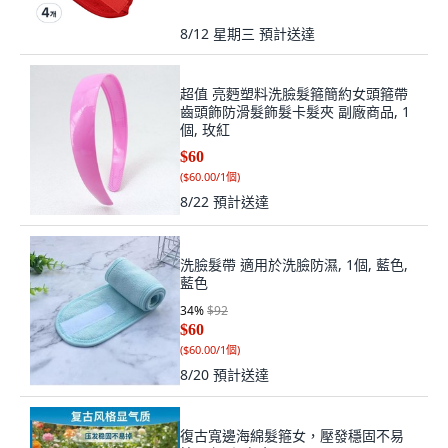
8/12 星期三
預計送達
超值 亮麪塑料洗臉髮箍簡約女頭箍帶
齒頭飾防滑髮飾髮卡髮夾 副廠商品, 1
個, 玫紅
$60
(
$60.00/1個
)
8/22
預計送達
洗臉髮帶 適用於洗臉防濕, 1個, 藍色,
藍色
34
%
$92
$60
(
$60.00/1個
)
8/20
預計送達
復古寬邊海綿髮箍女，壓發穩固不易