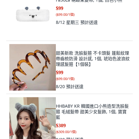
$99
(
$99.00/1個
)
8/12 星期三
預計送達
甜美新款 洗臉髮箍 不卡頭髮 蓬鬆紋理
帶齒梳防滑 設計感, 1個, 琥珀色波浪紋
理感髮箍【1個裝】
$99
(
$99.00/1個
)
8/20
預計送達
HHBABY KR 韓國進口小熊造型洗臉髮
箍 毛絨髮帶 甜美少女髮飾, 1個, 寶寶
藍
$309
(
$309.00/1個
)