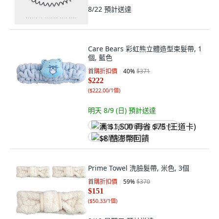
8/22
預計送達
Care Bears 彩虹熊立體造型束髮帶, 1
個, 藍色
首購折扣價
40
%
$371
$222
(
$222.00/1個
)
明天 8/9 (日)
預計送達
满 $1,500 再省 $75 (王道卡)
$8 酷澎幣回饋
Prime Towel 洗臉髮帶, 米色, 3個
首購折扣價
59
%
$370
$151
(
$50.33/1個
)