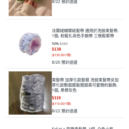
8/22
預計送達
法蘭絨蝴蝶結髮帶 適用於洗臉束髮帶,
1個, 粉藍扎染色手腕帶 三根鬆緊帶
50
%
$260
$130
(
$130.00/1個
)
8/20
預計送達
束髮帶 加厚化妝髮箍 洗臉束髮帶女加
厚化妝敷面膜髮箍甜美可愛簡約髮飾,
1個, 黑標灰色
$110
(
$110.00/1個
)
8/22
預計送達
FaSoLa 萌趣束髮帶, 1個, 白色小熊