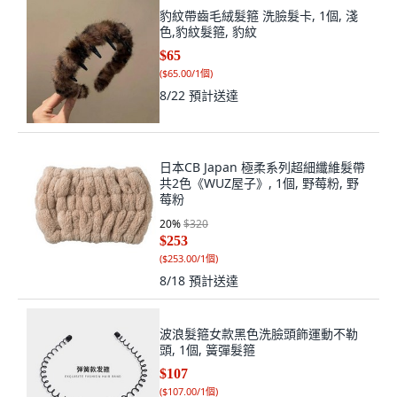
豹紋帶齒毛絨髮箍 洗臉髮卡, 1個, 淺
色,豹紋髮箍, 豹紋
$65
(
$65.00/1個
)
8/22
預計送達
日本CB Japan 極柔系列超細纖維髮帶
共2色《WUZ屋子》, 1個, 野莓粉, 野
莓粉
20
%
$320
$253
(
$253.00/1個
)
8/18
預計送達
波浪髮箍女款黑色洗臉頭飾運動不勒
頭, 1個, 簧彈髮箍
$107
(
$107.00/1個
)