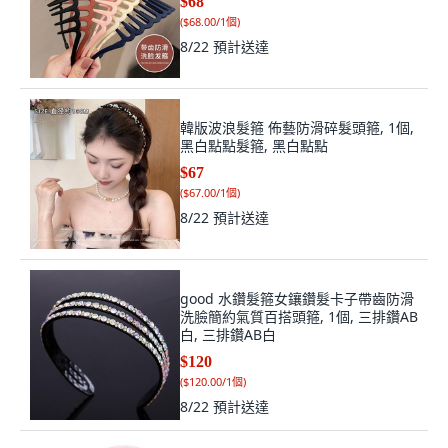
$68
(
$68.00/1個
)
8/22
預計送達
韓版波浪髮箍 佈藝防滑碎髮頭箍, 1個,
黑白點點髮箍, 黑白點點
$67
(
$67.00/1個
)
8/22
預計送達
good 水鑽髮箍女鑲鑽髮卡子帶齒防滑
洗臉簡約氣質百搭頭箍, 1個, 三排鑽AB
白, 三排鑽AB白
$120
(
$120.00/1個
)
8/22
預計送達