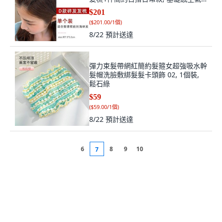
髮梳, 簡約百搭, 日常款
$201
(
$201.00/1個
)
8/22
預計送達
彈力束髮帶網紅簡約髮箍女超強吸水幹
髮帽洗臉敷綁髮髮卡頭飾 02, 1個裝,
鬆石綠
$59
(
$59.00/1個
)
8/22
預計送達
6
8
9
10
7