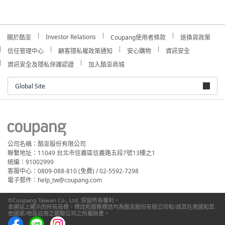
Investor Relations
關於酷澎
Coupang使用者條款
退換貨政策
信任管理中心
顧客隱私權政策通知
安心購物
資訊安全
資訊安全及隱私保護認證
加入酷澎商城
Global Site
公司名稱：酷澎股份有限公司
聯繫地址：11049 台北市信義區信義路五段7號13樓之1
統編：91002999
客服中心：0809-088-810 (免費) / 02-5592-7298
電子郵件：help_tw@coupang.com
©Coupang Taiwan Co., Ltd. 保留所有權利。
本網站上顯示的所有商標、標誌和服務標誌均為酷澎股份有限公司和/或其在美國和其
他國家/地區註冊之關聯公司之所屬財產。