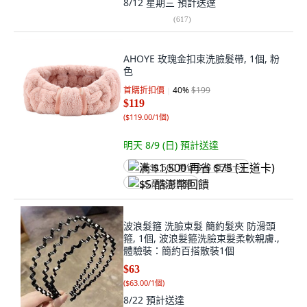
8/12 星期三
預計送達
(
617
)
AHOYE 玫瑰金扣束洗臉髮帶, 1個, 粉
色
首購折扣價
40
%
$199
$119
(
$119.00/1個
)
明天 8/9 (日)
預計送達
满 $1,500 再省 $75 (王道卡)
$5 酷澎幣回饋
波浪髮箍 洗臉束髮 簡約髮夾 防滑頭
箍, 1個, 波浪髮箍洗臉束髮柔軟親膚.,
體驗裝：簡約百搭散裝1個
$63
(
$63.00/1個
)
8/22
預計送達