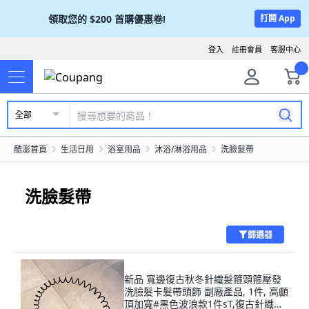
領取您的
$200
首購優惠卷!
打開 App
登入
註冊會員
客服中心
全部
酷澎首頁
生活日用
浴室用品
沐浴/淋浴用品
洗臉髮帶
洗臉髮帶
篩選器
新品 寬邊復古秋冬針織髮箍頭箍壓發
洗臉髮卡髮帶頭飾 副廠產品, 1件, 高顱
頂加寬#黑色波浪款1件sT,復古針織髮