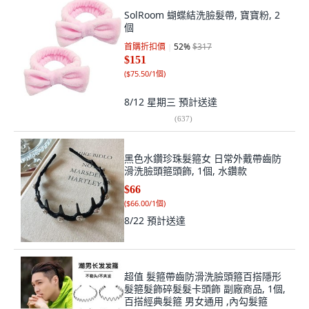
SolRoom 蝴蝶結洗臉髮帶, 寶寶粉, 2
個
首購折扣價
52
%
$317
$151
(
$75.50/1個
)
8/12 星期三
預計送達
(
637
)
黑色水鑽珍珠髮箍女 日常外戴帶齒防
滑洗臉頭箍頭飾, 1個, 水鑽款
$66
(
$66.00/1個
)
8/22
預計送達
超值 髮箍帶齒防滑洗臉頭箍百搭隱形
髮箍髮飾碎髮髮卡頭飾 副廠商品, 1個,
百搭經典髮箍 男女通用 ,內勾髮箍