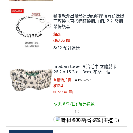
箍潮款外出隱形運動頭箍壓發背頭洗臉
面膜髮卡百搭網紅髮捆, 1個, 內勾發捆
帶保護套
$63
(
$63.00/1個
)
8/22
預計送達
imabari towel 今治毛巾 立體髮帶
26.2 x 15.3 x 1.3cm, 花朵, 1個
首購折扣價
40
%
$257
$154
(
$154.00/1個
)
明天 8/9 (日)
預計送達
(
1
)
满 $1,500 再省 $75 (王道卡)