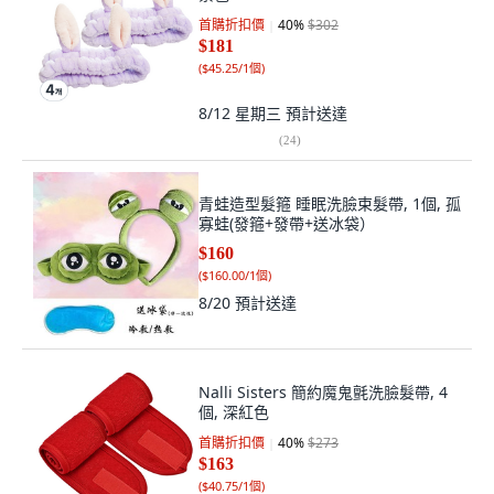
首購折扣價
40
%
$302
$181
(
$45.25/1個
)
8/12 星期三
預計送達
(
24
)
青蛙造型髮箍 睡眠洗臉束髮帶, 1個, 孤
寡蛙(發箍+發帶+送冰袋）
$160
(
$160.00/1個
)
8/20
預計送達
Nalli Sisters 簡約魔鬼氈洗臉髮帶, 4
個, 深紅色
首購折扣價
40
%
$273
$163
(
$40.75/1個
)