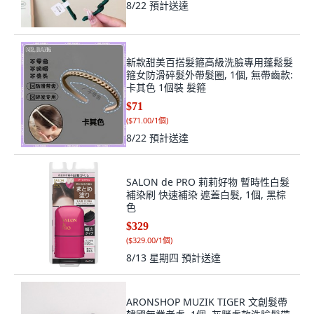
8/22
預計送達
新款甜美百搭髮箍高級洗臉專用蓬鬆髮
箍女防滑碎髮外帶髮圈, 1個, 無帶齒款:
卡其色 1個裝 髮箍
$71
(
$71.00/1個
)
8/22
預計送達
SALON de PRO 莉莉好物 暫時性白髮
補染刷 快速補染 遮蓋白髮, 1個, 黑棕
色
$329
(
$329.00/1個
)
8/13 星期四
預計送達
ARONSHOP MUZIK TIGER 文創髮帶