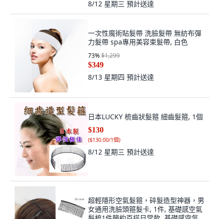
8/12 星期三
預計送達
一次性魔術貼髮帶 洗臉髮帶 無紡布彈
力髮帶 spa專用美容束髮帶, 白色
73
%
$1,299
$349
8/13 星期四
預計送達
日本LUCKY 梳齒狀髮箍 細齒髮箍, 1個
$130
(
$130.00/1個
)
8/12 星期三
預計送達
超輕隱形空氣髮箍，碎髮造型神器，男
女通用洗臉頭箍髮卡, 1件, 基礎感空氣
髮梳1件簡約百搭日常款, 基礎感空氣