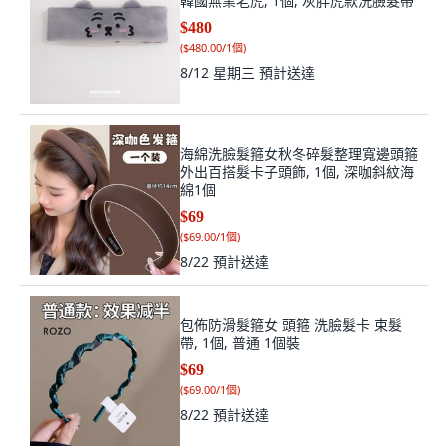
韓國無業老虎, 1個, 灰胖虎款洗臉髮帶
$480
(
$480.00/1個
)
8/12 星期三
預計送達
海綿洗臉髮箍女秋冬碎髮整理寬邊頭箍
外出百搭髮卡子頭飾, 1個, 深咖斜紋海
綿1個
$69
(
$69.00/1個
)
8/22
預計送達
包佈防滑髮箍女 頭箍 洗臉髮卡 束髮
帶, 1個, 普通 1個裝
$69
(
$69.00/1個
)
8/22
預計送達