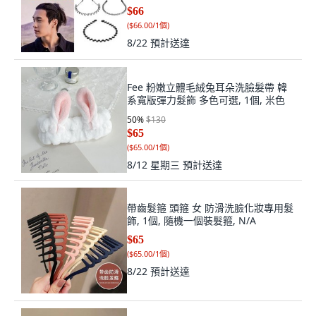
$66
(
$66.00/1個
)
8/22
預計送達
Fee 粉嫩立體毛絨兔耳朵洗臉髮帶 韓
系寬版彈力髮飾 多色可選, 1個, 米色
50
%
$130
$65
(
$65.00/1個
)
8/12 星期三
預計送達
帶齒髮箍 頭箍 女 防滑洗臉化妝專用髮
飾, 1個, 隨機一個裝髮箍, N/A
$65
(
$65.00/1個
)
8/22
預計送達