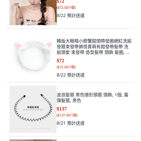
$72
(
$72.00/1個
)
8/22
預計送達
韓版大眼睛小螃蟹鉗頭帶發圈網紅洗臉
發箍束發帶搞怪賣萌有鉗發帶髮帶 洗
臉頭套 束發帶 造型髮帶 頭飾 髮圈, 1
個, 白貓耳髮帶
$72
(
$72.00/1個
)
8/22
預計送達
波浪髮箍 黑色隱形頭箍 頭飾, 1個, 簧
彈髮箍, 黑色
$137
(
$137.00/1個
)
8/21
預計送達