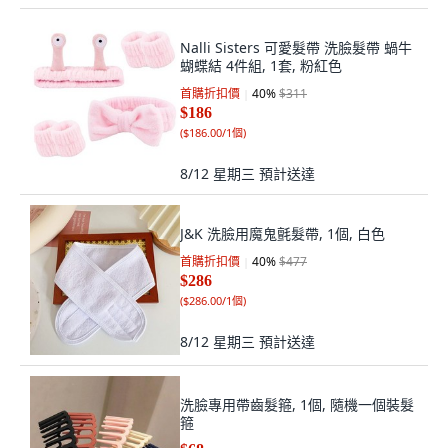
Nalli Sisters 可愛髮帶 洗臉髮帶 蝸牛
蝴蝶結 4件組, 1套, 粉紅色
首購折扣價
40
%
$311
$186
(
$186.00/1個
)
8/12 星期三
預計送達
J&K 洗臉用魔鬼氈髮帶, 1個, 白色
首購折扣價
40
%
$477
$286
(
$286.00/1個
)
8/12 星期三
預計送達
洗臉專用帶齒髮箍, 1個, 隨機一個裝髮
箍