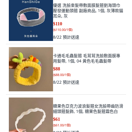
優選 洗臉束髮帶敷面膜髮箍劉海頭巾
壓發運動頭箍 副廠商品, 1個, 灰薄款貓
耳朵, 灰
$110
(
$110.00/1個
)
8/22
預計送達
卡通毛毛蟲髮箍 毛茸茸洗臉敷面膜專
用髮帶, 1個, 04 黃色毛毛蟲髮帶
$88
(
$88.00/1個
)
8/22
預計送達
糖果色亞克力波浪髮箍女洗臉帶齒防滑
細頭箍髮飾, 1個, 糖果色髮箍霜色白
$61
(
$61.00/1個
)