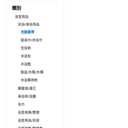
類別
浴室用品
沐浴/淋浴用品
洗臉髮帶
搓澡巾/沐浴巾
洗背刷
沐浴包
沐浴籃
臉盆/水瓢/水桶
沐浴專用枕
蓮蓬頭/濾芯
淋浴架/浴簾
毛巾
浴室收納/整理
浴室用品/百貨