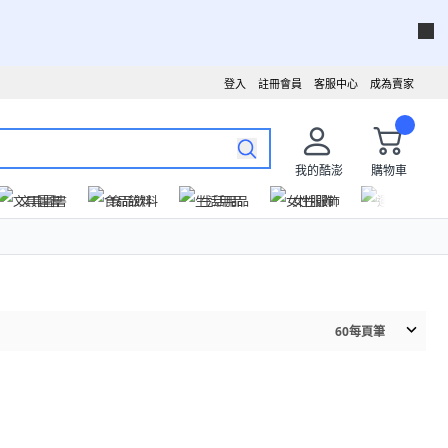
登入
註冊會員
客服中心
成為賣家
我的酷澎
購物車
文具圖書
食品飲料
生活用品
女性服飾
運動戶外
60
每頁筆