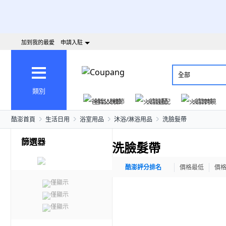
加到我的最愛
申請入駐
全部
類別
爸氣父親節
火箭速配
火箭跨境
酷澎首頁
生活日用
浴室用品
沐浴/淋浴用品
洗臉髮帶
篩選器
洗臉髮帶
酷澎評分排名
價格最低
價
僅顯示
僅顯示
僅顯示