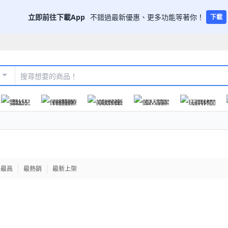
立即前往下載App
不錯過最新優惠、更多功能等著你！
下載
嬰幼兒
保健醫療
美妝保養
個人清潔
玩具休閒
格最高
最熱銷
最新上架