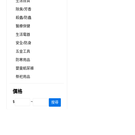
生活百貨
除臭/芳香
殺蟲/防蟲
醫療保健
生活電器
安全/防身
五金工具
防寒用品
嬰童紙尿褲
祭祀用品
價格
$
~
搜尋