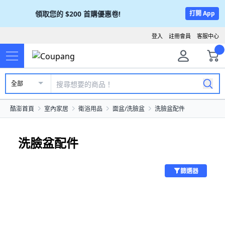
領取您的
$200
首購優惠卷!
打開 App
登入
註冊會員
客服中心
全部
酷澎首頁
室內家居
衛浴用品
面盆/洗臉盆
洗臉盆配件
洗臉盆配件
篩選器