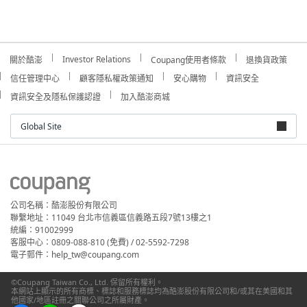
Investor Relations
關於酷澎
Coupang使用者條款
退換貨政策
信任管理中心
顧客隱私權政策通知
安心購物
資訊安全
資訊安全及隱私保護認證
加入酷澎商城
Global Site
公司名稱：酷澎股份有限公司
聯繫地址：11049 台北市信義區信義路五段7號13樓之1
統編：91002999
客服中心：0809-088-810 (免費) / 02-5592-7298
電子郵件：help_tw@coupang.com
©Coupang Taiwan Co., Ltd. 保留所有權利。
本網站上顯示的所有商標、標誌和服務標誌均為酷澎股份有限公司和/或其在美國和其
他國家/地區註冊之關聯公司之所屬財產。