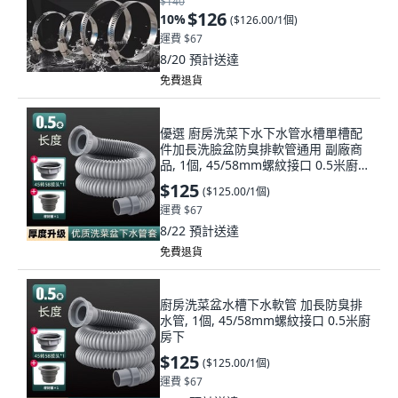
$140
$126
10
%
(
$126.00/1個
)
運費 $67
8/20
預計送達
免費退貨
優選 廚房洗菜下水下水管水槽單槽配
件加長洗臉盆防臭排軟管通用 副廠商
品, 1個, 45/58mm螺紋接口 0.5米廚房
下
$125
(
$125.00/1個
)
運費 $67
8/22
預計送達
免費退貨
廚房洗菜盆水槽下水軟管 加長防臭排
水管, 1個, 45/58mm螺紋接口 0.5米廚
房下
$125
(
$125.00/1個
)
運費 $67