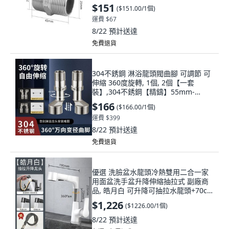
$151
(
$151.00/1個
)
運費 $67
8/22
預計送達
免費退貨
304不銹鋼 淋浴龍頭閥曲腳 可調節 可
伸縮 360度旋轉, 1個, 2個【一套
裝】,304不銹鋼【精鑄】55mm-
80mm
$166
(
$166.00/1個
)
運費 $399
8/22
預計送達
免費退貨
優選 洗臉盆水龍頭冷熱雙用二合一家
用面盆洗手盆升降伸縮抽拉式 副廠商
品, 皓月白 可升降可抽拉水龍頭+70cm
進, 1個
$1,226
(
$1226.00/1個
)
8/22
預計送達