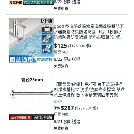
8/22
預計送達
免費退貨
good 型洗臉盆漏水塞洗面盆彈跳芯下
水器防蟲防臭防堵防漏, 1個, 1秒排水
防堵防蟲防臭過濾,塑料芯彈跳芯1個裝
無過濾網
$125
(
$125.00/1個
)
運費 $67
8/22
預計送達
免費退貨
【開發票/統編】免打孔台下盆支撐桿
廚房水槽托架 洗手/洗臉盆支撐管 菜盆
承重伸縮桿 台下水槽安裝固定支架
960112 加粗25管【20-30cm】, 1個,
$297
201不銹鋼,加粗25管【20-30cm】二
$287
3
%
(
$287.00/1個
)
根
運費 $90
8/21
預計送達
免費退貨