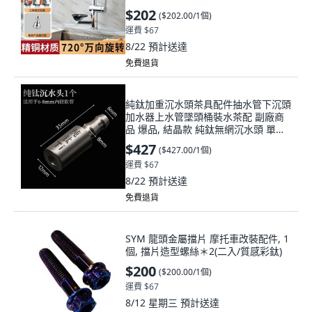
出水/增壓防濺
$202
(
$202.00/1個
)
運費 $67
8/22
預計送達
免費退貨
純鈦加重沉水頭茶具配件抽水管下沉頭
加水器上水管墜頭桶裝水茶配 副廠商
品 爆品, 結晶款 純鈦無網沉水頭 單頭,
1個
$427
(
$427.00/1個
)
運費 $67
8/22
預計送達
免費退貨
SYM 龍頭金屬擋片 摩托車改裝配件, 1
個, 擋片造型螺絲＊2(二入/質感彩鈦)
$200
(
$200.00/1個
)
運費 $67
8/12 星期三
預計送達