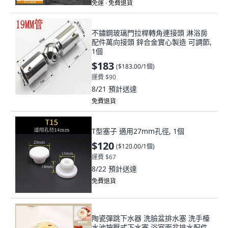
免運 ∙ 免費退貨
不鏽鋼玻璃門拉桿轉角連接頭 淋浴房
配件萬向接頭 鋅合金實心製造 可調節,
1個
$183
(
$183.00/1個
)
運費 $90
8/21
預計送達
免費退貨
T型塞子 適用27mm孔徑, 1個
$120
(
$120.00/1個
)
運費 $67
8/22
預計送達
免費退貨
陶瓷彈跳下水器 洗臉盆排水塞 洗手檯
水池按壓式下水塞 浴室面盆排水配件