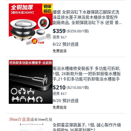
優選 全銅浴缸下水器彈跳芯腳踩式洗
澡盆排水塞子淋浴房木桶排水管配件
副廠商品, 全銅彈跳浴缸下水 送管 普
通螺紋3.8c, 1個
$359
(
$359.00/1個
)
運費 $67
8/22
預計送達
免費退貨
衛浴水槽維修安裝扳手 多功能可拆卸,
1個, 26新款升級-一把拆卸廚衛水槽扳
手,21卡扣多功能可拆卸衛浴水槽扳手
$210
(
$210.00/1個
)
運費 $67
8/20
預計送達
免費退貨
全銅臺盆彈跳蓋子, 1個, 誠心製作升級
全銅款%,36蓋密封圈*2