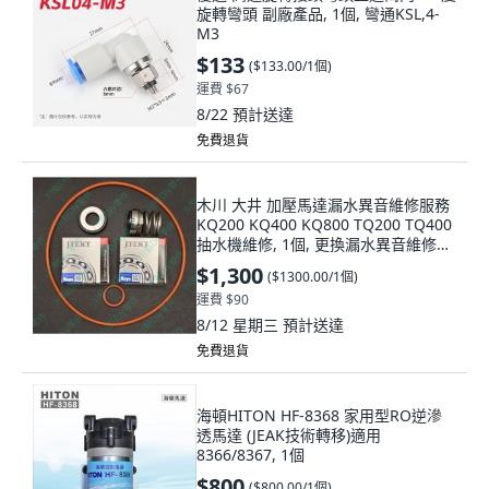
旋轉彎頭 副廠產品, 1個, 彎通KSL,4-
M3
$133
(
$133.00/1個
)
運費 $67
8/22
預計送達
免費退貨
木川 大井 加壓馬達漏水異音維修服務
KQ200 KQ400 KQ800 TQ200 TQ400
抽水機維修, 1個, 更換漏水異音維修包,
維修後全機簡易噴漆
$1,300
(
$1300.00/1個
)
運費 $90
8/12 星期三
預計送達
免費退貨
海頓HITON HF-8368 家用型RO逆滲
透馬達 (JEAK技術轉移)適用
8366/8367, 1個
$800
(
$800.00/1個
)