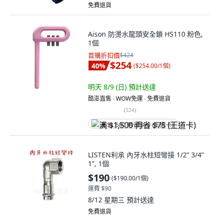
免費退貨
Aison 防燙水龍頭安全鎖 HS110 粉色,
1個
首購折扣價
$424
$254
40
%
(
$254.00/1個
)
明天 8/9 (日)
預計送達
酷澎直售 ∙ WOW免運 ∙ 免費退貨
(
524
)
满 $1,500 再省 $75 (王道卡)
LISTEN利承 內牙水柱短彎接 1/2” 3/4”
1”, 1個
$190
(
$190.00/1個
)
運費 $90
8/12 星期三
預計送達
免費退貨