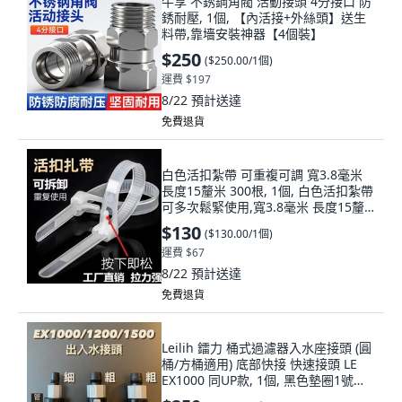
牛享 不銹鋼角閥 活動接頭 4分接口 防
銹耐壓, 1個, 【內活接+外絲頭】送生
料帶,靠墻安裝神器【4個裝】
$250
(
$250.00/1個
)
運費 $197
8/22
預計送達
免費退貨
白色活扣紮帶 可重複可調 寬3.8毫米
長度15釐米 300根, 1個, 白色活扣紮帶
可多次鬆緊使用,寬3.8毫米 長度15釐
米 100根
$130
(
$130.00/1個
)
運費 $67
8/22
預計送達
免費退貨
Leilih 鐳力 桶式過濾器入水座接頭 (圓
桶/方桶適用) 底部快接 快速接頭 LE
EX1000 同UP款, 1個, 黑色墊圈1號快
速接頭(細/細)1入