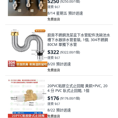
$250
(
$250.00/1個
)
運費 $67
8/14 星期五
預計送達
免費退貨
廚房不銹鋼洗菜盆下水管配件洗碗池水
槽下水器排水管套裝, 1個, 304不銹鋼
80CM 單獨下水管
$322
(
$322.00/1個
)
運費 $67
8/20
預計送達
免費退貨
20PVC粘膠立式止回閥 黃銅+PVC, 20
4 分 PVC 臥式止回閥, 1個
$176
(
$176.00/1個
)
運費 $67
8/22
預計送達
免費退貨