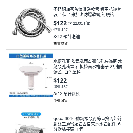
不銹鋼加密防爆淋浴軟管 適用花灑套
裝, 1個, 1米加密防爆軟管,無規格
$122
(
$122.00/1個
)
運費 $67
8/22
預計送達
免費退貨
水槽孔蓋 陶瓷洗面盆臺盆孔裝飾蓋 水
龍頭孔堵頭 石板檯面水槽塞子 密封防
漏蓋, 白色塑料
$122
運費 $67
8/22
預計送達
免費退貨
good 304不鏽鋼接頭內絲直接內外絲
對絲三通彎頭管古自來水水管配件, 6
分對絲接頭, 1個