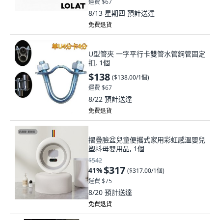
運費 $67
8/13 星期四
預計送達
免費退貨
U型管夾 一字平行卡雙管水管鋼管固定
扣, 1個
$138
(
$138.00/1個
)
運費 $67
8/22
預計送達
免費退貨
摺疊臉盆兒童便攜式家用彩虹感溫嬰兒
塑料母嬰用品, 1個
$542
$317
41
%
(
$317.00/1個
)
運費 $75
8/20
預計送達
免費退貨