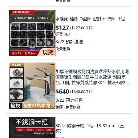
免費退貨
水龍頭 硅膠 O型圈 密封圈 墊圈, 1個
$127
(
$127.00/1個
)
運費 $67
8/22
預計送達
免費退貨
加厚不鏽鋼水龍頭洗臉盆冷熱水家用洗
漱臺衛生間面盆洗手盆水龍頭 副廠商
品, 1個, 拉絲質感特厚304- 槍灰+贈2
條管
$640
(
$640.00/1個
)
8/22
預計送達
免運 ∙ 免費退貨
304不銹鋼卡箍, 1個, 18-32mm（直
徑）