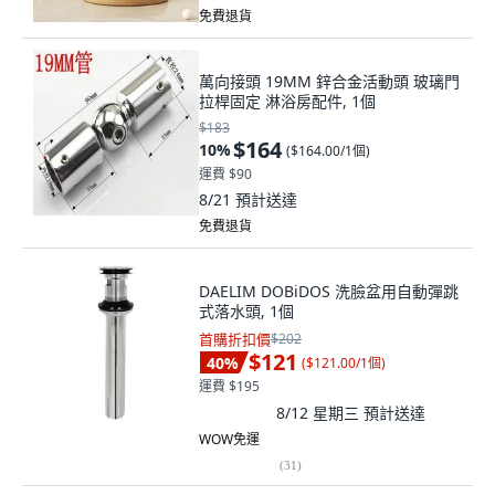
免費退貨
萬向接頭 19MM 鋅合金活動頭 玻璃門
拉桿固定 淋浴房配件, 1個
$183
$164
10
%
(
$164.00/1個
)
運費 $90
8/21
預計送達
免費退貨
DAELIM DOBiDOS 洗臉盆用自動彈跳
式落水頭, 1個
首購折扣價
$202
$121
40
%
(
$121.00/1個
)
運費 $195
8/12 星期三
預計送達
WOW免運
(
31
)