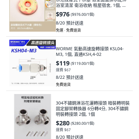
浴室清潔 衛浴收納 租屋宿舍, 1個, 陶
瓷甜甜圈落水器-黃粉色
$976
(
$976.00/1個
)
8/20
預計送達
免運 ∙ 免費退貨
WORME 氣動高速旋轉接頭 KSL04-
M3, 1個, 直通KSH,4-02
$119
(
$119.00/1個
)
運費 $67
8/22
預計送達
免費退貨
304不鏽鋼淋浴花灑轉接頭 暗裝轉明裝
固定腳架轉換器 6分轉4分, 304不鏽鋼
明裝轉接頭 2個, 1個
$280
(
$280.00/1個
)
運費 $67
8/20
預計送達