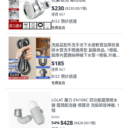
$230
(
$230.00/1個
)
運費 $67
8/22
預計送達
免費退貨
洗臉盆配件洗手池下水道軟管加厚防臭
排水管洗手間通用型 副廠商品, 1根裝,
超厚內置鋼絲伸縮下水管-1根裝,升級
加厚-防臭抗老化-通用安裝
$185
運費 $67
8/22
預計送達
免費退貨
LOLAT 羅力 EN106C 四功能龍頭噴水
器 龍頭起泡器 噴霧流 洗臉卸妝神器, 1
個
$950
$428
54
%
(
$428.00/1個
)