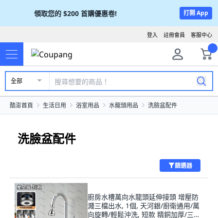
領取您的
$200
首購優惠卷!
打開 App
登入
註冊會員
客服中心
全部
酷澎首頁
生活日用
浴室用品
水龍頭用品
洗臉盆配件
洗臉盆配件
篩選器
廚房水槽萬向水龍頭延伸接頭 增壓防
濺三檔出水, 1個, 天河銀/廚衛通用/萬
向旋轉/輕鬆沖洗, 短款 精銅加厚/三檔