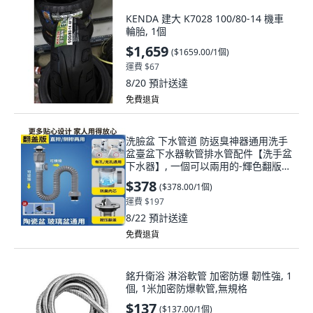
KENDA 建大 K7028 100/80-14 機車
輪胎, 1個
$1,659
(
$1659.00/1個
)
運費 $67
8/20
預計送達
免費退貨
洗臉盆 下水管道 防返臭神器通用洗手
盆臺盆下水器軟管排水管配件【洗手盆
下水器】, 一個可以兩用的-輝色翻版臉
盆防臭下水管,河北工廠發出部分地區
$378
(
$378.00/1個
)
1-2日達, 1個
運費 $197
8/22
預計送達
免費退貨
銘升衛浴 淋浴軟管 加密防爆 韌性強, 1
個, 1米加密防爆軟管,無規格
$137
(
$137.00/1個
)