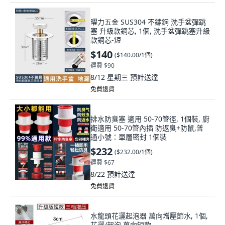
曜力五金 SUS304 不鏽鋼 洗手盆彈跳
塞 升級款銅芯, 1個, 洗手盆彈跳塞升級
款銅芯-短
$140
(
$140.00/1個
)
運費 $90
8/12 星期三
預計送達
免費退貨
排水防臭塞 適用 50-70管徑, 1個裝, 廚
衛適用 50-70管內插 防返臭+防鼠,普
通小號：單層密封 1個裝
$232
(
$232.00/1個
)
運費 $67
8/22
預計送達
免費退貨
水龍頭花灑起泡器 萬向增壓節水, 1個,
花灑/起泡 萬向短款