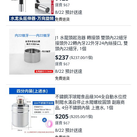
運費 $67
8/22
預計送達
免費退貨
J1 水龍頭起泡器 轉接頭 雙頭內22細牙
接頭外22轉內牙22外牙24內絲接口, 雙
頭內22細牙, 1個
$237
(
$237.00/1個
)
運費 $67
8/22
預計送達
免費退貨
不鏽鋼浮球閥食品級304全自動水位控
制閥水滿自停止水閥螺紋圓頭 副廠商
品, 4分不鏽鋼內裝 上進水, 1個
$205
(
$205.00/1個
)
運費 $67
8/22
預計送達