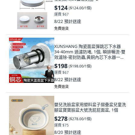
$124
(
$124.00/1個
)
運費 $67
8/22
預計送達
免費退貨
XUNSHANG 陶瓷面盆彈跳芯下水器
34-40mm 過濾防堵, 1個, 瞬排暢流-雙
效濾除-密封防蟲,黃銅內芯下水器一隻
白瓷按鍵
$198
(
$198.00/1個
)
運費 $67
8/22
預計送達
免費退貨
嬰兒洗臉盆家用塑料盆子摺疊盆兒童洗
腳盆寶寶臉盆大號洗屁屁面盆, 1個
$278
(
$278.00/1個
)
運費 $75
8/20
預計送達