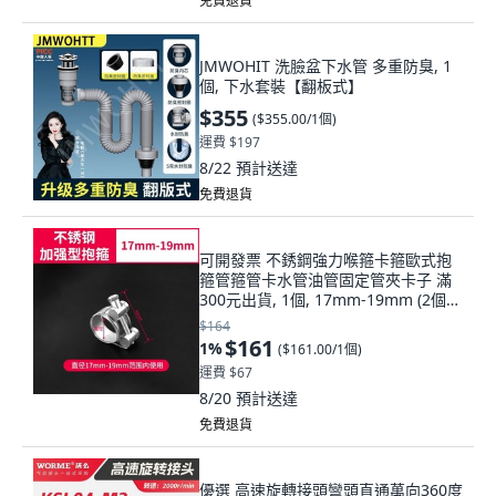
免費退貨
JMWOHIT 洗臉盆下水管 多重防臭, 1
個, 下水套裝【翻板式】
$355
(
$355.00/1個
)
運費 $197
8/22
預計送達
免費退貨
可開發票 不銹鋼強力喉箍卡箍歐式抱
箍管箍管卡水管油管固定管夾卡子 滿
300元出貨, 1個, 17mm-19mm (2個
裝)
$164
$161
1
%
(
$161.00/1個
)
運費 $67
8/20
預計送達
免費退貨
優選 高速旋轉接頭彎頭直通萬向360度