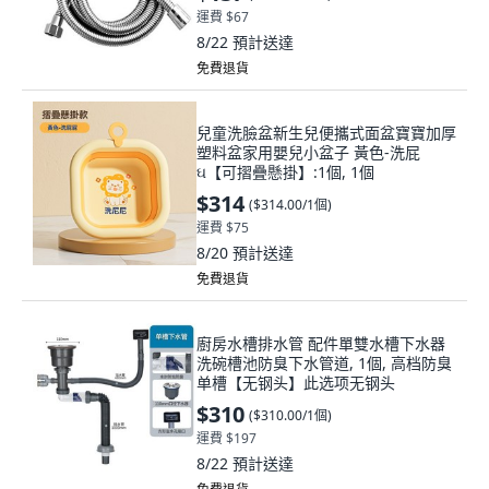
運費 $67
8/22
預計送達
免費退貨
兒童洗臉盆新生兒便攜式面盆寶寶加厚
塑料盆家用嬰兒小盆子 黃色-洗屁
ઘ【可摺疊懸掛】:1個, 1個
$314
(
$314.00/1個
)
運費 $75
8/20
預計送達
免費退貨
廚房水槽排水管 配件單雙水槽下水器
洗碗槽池防臭下水管道, 1個, 高档防臭
单槽【无钢头】此选项无钢头
$310
(
$310.00/1個
)
運費 $197
8/22
預計送達