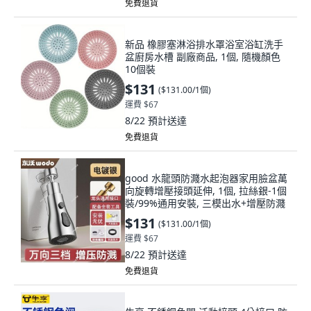
免費退貨
新品 橡膠塞淋浴排水罩浴室浴缸洗手
盆廚房水槽 副廠商品, 1個, 隨機顏色
10個裝
$131
(
$131.00/1個
)
運費 $67
8/22
預計送達
免費退貨
good 水龍頭防濺水起泡器家用臉盆萬
向旋轉增壓接頭延伸, 1個, 拉絲銀-1個
裝/99%通用安裝, 三模出水+增壓防濺
$131
(
$131.00/1個
)
運費 $67
8/22
預計送達
免費退貨