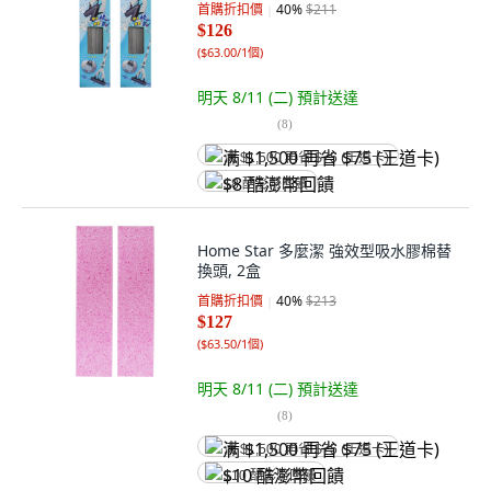
首購折扣價
40
%
$211
$126
(
$63.00/1個
)
明天 8/11 (二)
預計送達
(
8
)
满 $1,500 再省 $75 (王道卡)
$8 酷澎幣回饋
Home Star 多麼潔 強效型吸水膠棉替
換頭, 2盒
首購折扣價
40
%
$213
$127
(
$63.50/1個
)
明天 8/11 (二)
預計送達
(
8
)
满 $1,500 再省 $75 (王道卡)
$10 酷澎幣回饋