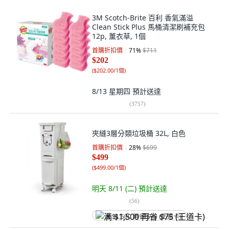
3M Scotch-Brite 百利 香氣滿溢
Clean Stick Plus 馬桶清潔刷補充包
12p, 薰衣草, 1個
首購折扣價
71
%
$711
$202
(
$202.00/1個
)
8/13 星期四
預計送達
(
3757
)
夾縫3層分類垃圾桶 32L, 白色
首購折扣價
28
%
$699
$499
(
$499.00/1個
)
明天 8/11 (二)
預計送達
(
56
)
满 $1,500 再省 $75 (王道卡)