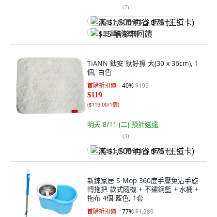
(
7
)
满 $1,500 再省 $75 (王道卡)
$15 酷澎幣回饋
TiANN 鈦安 鈦好擦 大(30 x 36cm), 1
個, 白色
首購折扣價
40
%
$199
$119
(
$119.00/1個
)
明天 8/11 (二)
預計送達
(
3
)
满 $1,500 再省 $75 (王道卡)
新錸家居 S-Mop 360度手壓免沾手旋
轉拖把 款式隨機 + 不鏽鋼籃 + 水桶 +
拖布 4個 藍色, 1套
首購折扣價
77
%
$1,280