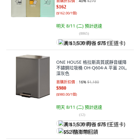
首購折扣價
40
%
$270
$162
(
$162.00/1個
)
明天 8/11 (二)
預計送達
(
8865
)
满 $1,500 再省 $75 (王道卡)
ONE HOUSE 格拉斯高質感靜音緩降
不鏽鋼垃圾桶 OH-Q604-A 平蓋 20L,
深灰色
首購折扣價
16
%
$1,180
$980
(
$980.00/1個
)
明天 8/11 (二)
預計送達
(
12
)
满 $1,500 再省 $75 (王道卡)
$52 酷澎幣回饋