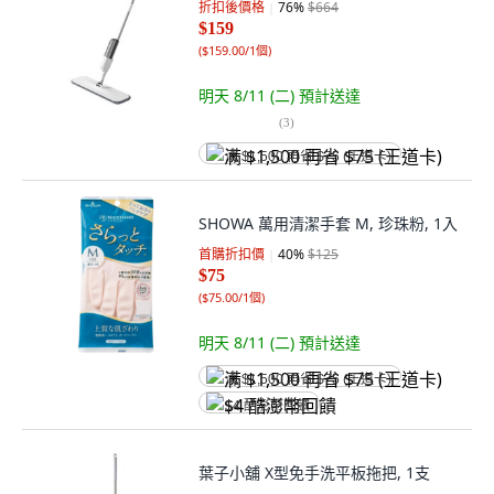
折扣後價格
76
%
$664
$159
(
$159.00/1個
)
明天 8/11 (二)
預計送達
(
3
)
满 $1,500 再省 $75 (王道卡)
SHOWA 萬用清潔手套 M, 珍珠粉, 1入
首購折扣價
40
%
$125
$75
(
$75.00/1個
)
明天 8/11 (二)
預計送達
满 $1,500 再省 $75 (王道卡)
$4 酷澎幣回饋
葉子小舖 X型免手洗平板拖把, 1支