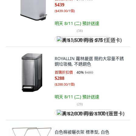
$439
(
$439.00/1個
)
明天 8/11 (二)
預計送達
(
56
)
满 $1,500 再省 $75 (王道卡)
ROYALLIN 蘿林嚴選 簡約大容量不銹
鋼垃圾桶, 不銹鋼色
首購折扣價
40
%
$480
$288
(
$288.00/1個
)
明天 8/11 (二)
預計送達
(
29
)
满 $2,000 再省 $100 (滙豐卡)
白色棉被曬衣架 標準型, 白色