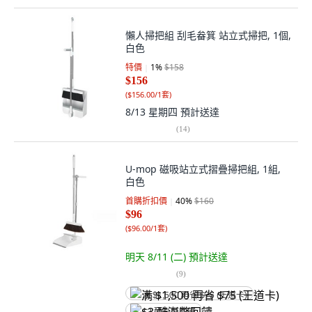
懶人掃把組 刮毛畚箕 站立式掃把, 1個,
白色
特價
1
%
$158
$156
(
$156.00/1套
)
8/13 星期四
預計送達
(
14
)
U-mop 磁吸站立式摺疊掃把組, 1組,
白色
首購折扣價
40
%
$160
$96
(
$96.00/1套
)
明天 8/11 (二)
預計送達
(
9
)
满 $1,500 再省 $75 (王道卡)