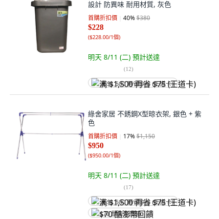
設計 防異味 耐用材質, 灰色
首購折扣價
40
%
$380
$228
(
$228.00/1個
)
明天 8/11 (二)
預計送達
(
12
)
满 $1,500 再省 $75 (王道卡)
綠舍家居 不銹鋼X型晾衣架, 銀色 + 紫
色
首購折扣價
17
%
$1,150
$950
(
$950.00/1個
)
明天 8/11 (二)
預計送達
(
17
)
满 $1,500 再省 $75 (王道卡)
$70 酷澎幣回饋