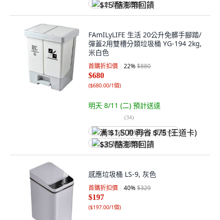
$15 酷澎幣回饋
FAmILyLIFE 生活 20公升免髒手腳踏/
彈蓋2用雙槽分類垃圾桶 YG-194 2kg,
米白色
首購折扣價
22
%
$880
$680
(
$680.00/1個
)
明天 8/11 (二)
預計送達
(
34
)
满 $1,500 再省 $75 (王道卡)
$35 酷澎幣回饋
感應垃圾桶 LS-9, 灰色
首購折扣價
40
%
$329
$197
(
$197.00/1個
)