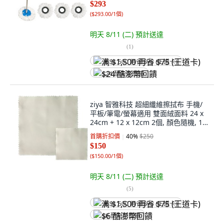
$293
(
$293.00/1個
)
明天 8/11 (二)
預計送達
(
1
)
满 $1,500 再省 $75 (王道卡)
$24 酷澎幣回饋
ziya 智雅科技 超細纖維擦拭布 手機/
平板/筆電/螢幕適用 雙面絨面料 24 x
24cm + 12 x 12cm 2個, 顏色隨機, 1
組
首購折扣價
40
%
$250
$150
(
$150.00/1個
)
明天 8/11 (二)
預計送達
(
5
)
满 $1,500 再省 $75 (王道卡)
$6 酷澎幣回饋