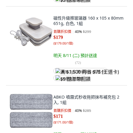
$3 酷澎幣回饋
磁性升級擦玻璃器 160 x 105 x 80mm
651g, 白色, 1組
首購折扣價
40
%
$299
$179
(
$179.00/1個
)
明天 8/11 (二)
預計送達
(
72
)
满 $1,500 再省 $75 (王道卡)
$9 酷澎幣回饋
ABKO 噴霧式秒收拖把抹布補充包 2
入, 1組
首購折扣價
40
%
$285
$171
(
$171.00/1個
)