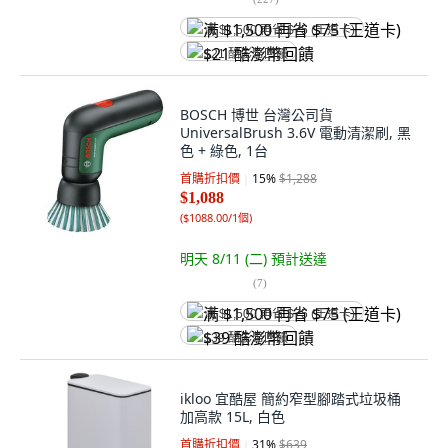
满 $1,500 再省 $75 (王道卡)
$21 酷澎幣回饋
BOSCH 博世 台灣公司貨
UniversalBrush 3.6V 電動清潔刷, 黑
色 + 綠色, 1台
首購折扣價
15
%
$1,288
$1,088
(
$1088.00/1個
)
明天 8/11 (二)
預計送達
(
7
)
满 $1,500 再省 $75 (王道卡)
$39 酷澎幣回饋
ikloo 宜酷屋 簡約窄型腳踏式垃圾桶
加高款 15L, 白色
首購折扣價
31
%
$639