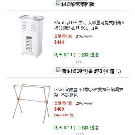
$16 酷澎幣回饋
FAmILyLIFE 生活 大容量可提式附輪3
槽分類洗衣籃 50L, 白色
首購折扣價
31
%
$644
$444
明天 8/11 (二)
預計送達
(
44
)
满 $1,500 再省 $75 (王道卡)
ikloo 宜酷屋 不銹鋼X型雙桿伸縮曬衣
架, 不鏽鋼色
首購折扣價
29
%
$689
$489
(
$489.00/1個
)
明天 8/11 (二)
預計送達
(
227
)