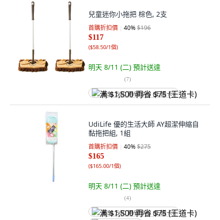
兒童迷你小拖把 棕色, 2支
首購折扣價
40
%
$196
$117
(
$58.50/1個
)
明天 8/11 (二)
預計送達
(
7
)
满 $1,500 再省 $75 (王道卡)
UdiLife 優的生活大師 AY超潔伸縮自
黏拖把組, 1組
首購折扣價
40
%
$275
$165
(
$165.00/1個
)
明天 8/11 (二)
預計送達
(
4
)
满 $1,500 再省 $75 (王道卡)