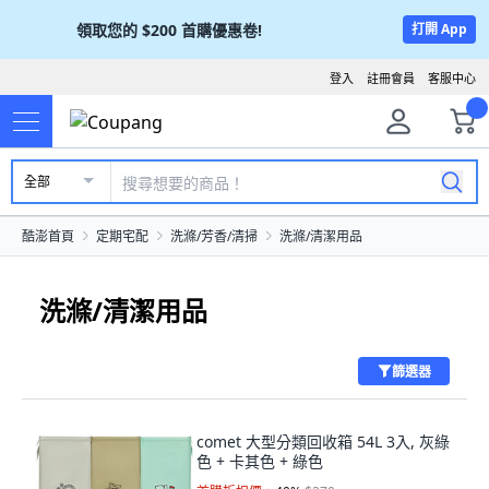
領取您的
$200
首購優惠卷!
打開 App
登入
註冊會員
客服中心
全部
酷澎首頁
定期宅配
洗滌/芳香/清掃
洗滌/清潔用品
洗滌/清潔用品
篩選器
comet 大型分類回收箱 54L 3入, 灰綠
色 + 卡其色 + 綠色