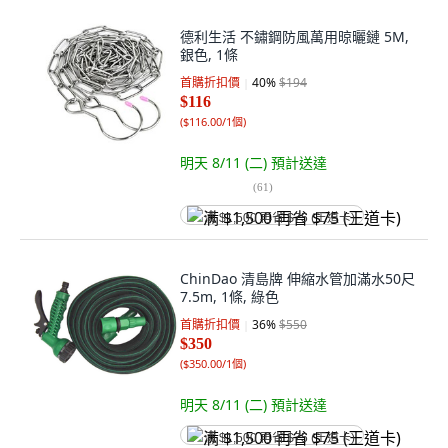
德利生活 不鏽鋼防風萬用晾曬鏈 5M,
銀色, 1條
首購折扣價
40
%
$194
$116
(
$116.00/1個
)
明天 8/11 (二)
預計送達
(
61
)
满 $1,500 再省 $75 (王道卡)
ChinDao 清島牌 伸縮水管加滿水50尺
7.5m, 1條, 綠色
首購折扣價
36
%
$550
$350
(
$350.00/1個
)
明天 8/11 (二)
預計送達
满 $1,500 再省 $75 (王道卡)