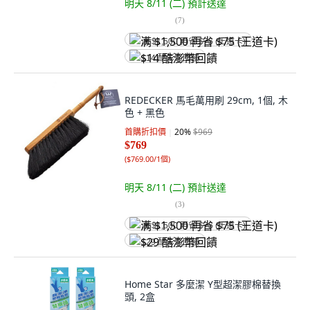
明天 8/11 (二)
預計送達
(
7
)
满 $1,500 再省 $75 (王道卡)
$14 酷澎幣回饋
REDECKER 馬毛萬用刷 29cm, 1個, 木
色 + 黑色
首購折扣價
20
%
$969
$769
(
$769.00/1個
)
明天 8/11 (二)
預計送達
(
3
)
满 $1,500 再省 $75 (王道卡)
$29 酷澎幣回饋
Home Star 多麼潔 Y型超潔膠棉替換
頭, 2盒