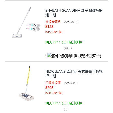
SHABATH SCANDINA 鬍子圖案拖把
組, 1組
折扣後價格
70
%
$510
$153
(
$153.00/1個
)
明天 8/11 (二)
預計送達
(
4061
)
满 $1,500 再省 $75 (王道卡)
NEXCLEANS 舞水痕 美式靜電平板拖
把, 1組
首購折扣價
40
%
$342
$205
(
$205.00/1個
)
明天 8/11 (二)
預計送達
(
6
)