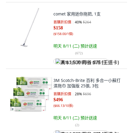
comet 家用迷你拖把, 1支
首購折扣價
40
%
$264
$158
(
$158.00/1個
)
明天 8/11 (二)
預計送達
(
672
)
满 $1,500 再省 $75 (王道卡)
3M Scotch-Brite 百利 多合一小蘇打
濕拖巾 加強版 25張, 3包
首購折扣價
28
%
$696
$496
(
$66.13/10張
)
明天 8/11 (二)
預計送達
(
2
)