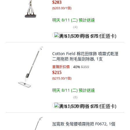
$203
(
$203.00/1個
)
明天 8/11 (二)
預計送達
(
4
)
满 $1,500 再省 $75 (王道卡)
Cotton Field 棉花田傢飾 噴霧式乾溼
二用拖把 附毛髮刮除器, 1支
首購折扣價
40
%
$359
$215
(
$215.00/1個
)
明天 8/11 (二)
預計送達
(
8
)
满 $1,500 再省 $75 (王道卡)
加寬款 免彎腰噴霧拖把 F0672, 1個