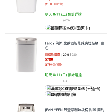
(
$1589.00/1個
)
明天 8/11 (二)
預計送達
(
433
)
最高再省 $80 (王道卡)
FerdY 佛迪 北歐風智能感應垃圾桶, 白
色
首購折扣價
20
%
$980
$780
(
$780.00/1個
)
明天 8/11 (二)
預計送達
(
11
)
满 $1,500 再省 $75 (王道卡)
$8 酷澎幣回饋
JEAN YEEN 展瑩潔利垃圾桶 附蓋 簡約