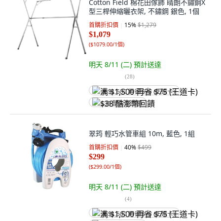
Cotton Field 棉花田傢飾 晴朗不鏽鋼X
型三桿伸縮曬衣架, 不鏽鋼 銀色, 1個
首購折扣價
15
%
$1,279
$1,079
(
$1079.00/1個
)
明天 8/11 (二)
預計送達
(
28
)
满 $1,500 再省 $75 (王道卡)
$38 酷澎幣回饋
翠筠 輕巧水管車組 10m, 藍色, 1組
首購折扣價
40
%
$499
$299
(
$299.00/1個
)
明天 8/11 (二)
預計送達
(
4
)
满 $1,500 再省 $75 (王道卡)