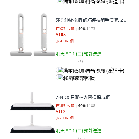
满 $1,500 再省 $75 (王道卡)
迷你伸縮拖把 輕巧便攜隨手清潔, 2支
首購折扣價
40
%
$173
$103
(
$51.50/1個
)
明天 8/11 (二)
預計送達
(
1
)
满 $1,500 再省 $75 (王道卡)
$8 酷澎幣回饋
7-Nice 易潔掃大替換棉, 2個
首購折扣價
40
%
$188
$112
(
$56.00/1個
)
明天 8/11 (二)
預計送達
(
25
)