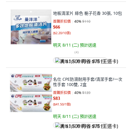
地板清潔片 綠色 梔子花香 30張, 10包
首購折扣價
40
%
$110
$66
(
$2.20/10張
)
明天 8/11 (二)
預計送達
(
4
)
满 $1,500 再省 $75 (王道卡)
名仕 CPE防滑耐用手套/清潔手套/一次
性手套 100雙, 2盒
首購折扣價
40
%
$139
$83
(
$41.50/1個
)
明天 8/11 (二)
預計送達
满 $1,500 再省 $75 (王道卡)