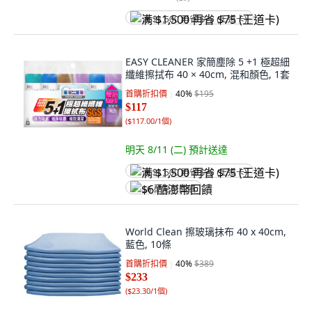
满 $1,500 再省 $75 (王道卡)
EASY CLEANER 家簡塵除 5 +1 極超細
纖維擦拭布 40 × 40cm, 混和顏色, 1套
首購折扣價
40
%
$195
$117
(
$117.00/1個
)
明天 8/11 (二)
預計送達
满 $1,500 再省 $75 (王道卡)
$6 酷澎幣回饋
World Clean 擦玻璃抹布 40 x 40cm,
藍色, 10條
首購折扣價
40
%
$389
$233
(
$23.30/1個
)