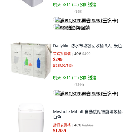
明天 8/11 (二)
預計送達
(
188
)
满 $1,500 再省 $75 (王道卡)
$8 酷澎幣回饋
Dailylike 防水布垃圾回收桶 3入, 米色
首購折扣價
40
%
$499
$299
(
$299.00/1個
)
明天 8/11 (二)
預計送達
(
3344
)
满 $1,500 再省 $75 (王道卡)
Miwhole Mihall 自動感應智能垃圾桶,
白色
折扣後價格
46
%
$2,982
$1,589