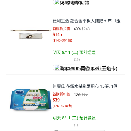
$6 酷澎幣回饋
德利生活 鋁合金平板大拖把 + 布, 1組
首購折扣價
40
%
$243
$145
(
$145.00/1個
)
明天 8/11 (二)
預計送達
(
16
)
满 $1,500 再省 $75 (王道卡)
無塵氏 花露水拭拖兩用布 15張, 1個
首購折扣價
40
%
$65
$39
(
$26.00/10張
)
明天 8/11 (二)
預計送達
(
1
)