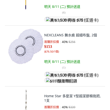
明天 8/11 (二)
預計送達
(
6
)
满 $1,500 再省 $75 (王道卡)
NEXCLEANS 舞水痕 超細布盤, 2個
首購折扣價
40
%
$256
$153
(
$76.50/1個
)
明天 8/11 (二)
預計送達
(
1
)
满 $1,500 再省 $75 (王道卡)
$11 酷澎幣回饋
Home Star 多麼潔 Y型超潔膠棉拖把,
1支
首購折扣價
40
%
$339