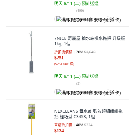
明天 8/11 (二)
預計送達
(
490
)
满 $1,500 再省 $75 (王道卡)
7NICE 奇麗屋 擠水站噴水拖把 升級版
1kg, 1個
折扣後價格
76
%
$1,049
$251
(
$251.00/1個
)
明天 8/11 (二)
預計送達
(
3
)
满 $1,500 再省 $75 (王道卡)
NEXCLEANS 舞水痕 強效超細纖維拖
把 輕巧型 C3453, 1組
首購折扣價
40
%
$224
$134