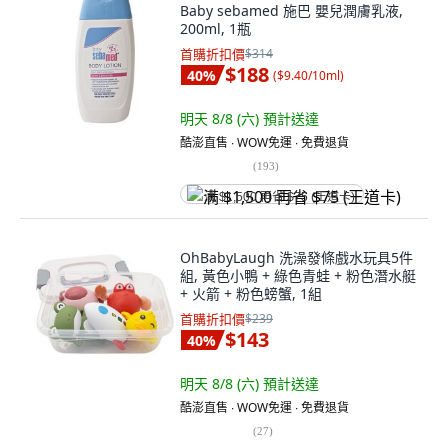
Baby sebamed 施巴 嬰兒潤膚乳液,
200ml, 1瓶
首購折扣價
$314
$188
40
%
(
$9.40/10ml
)
明天 8/8 (六)
預計送達
酷澎直售 ∙ WOW免運 ∙ 免費退貨
(
193
)
满 $1,500 再省 $75 (王道卡)
OhBabyLaugh 洗澡發條戲水玩具5件
組, 黃色小鴨 + 綠色青蛙 + 粉色潛水艇
+ 火箭 + 粉色螃蟹, 1組
首購折扣價
$239
$143
40
%
明天 8/8 (六)
預計送達
酷澎直售 ∙ WOW免運 ∙ 免費退貨
(
27
)