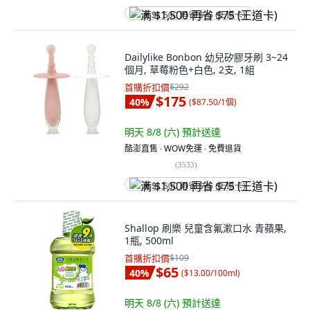
满 $1,500 再省 $75 (王道卡)
Dailylike Bonbon 幼兒矽膠牙刷 3~24
個月, 草莓粉色+白色, 2支, 1組
首購折扣價
$292
$175
40
%
(
$87.50/1個
)
明天 8/8 (六)
預計送達
酷澎直售 ∙ WOW免運 ∙ 免費退貨
(
3533
)
满 $1,500 再省 $75 (王道卡)
Shallop 刷樂 兒童含氟漱口水 青蘋果,
1瓶, 500ml
首購折扣價
$109
$65
40
%
(
$13.00/100ml
)
明天 8/8 (六)
預計送達