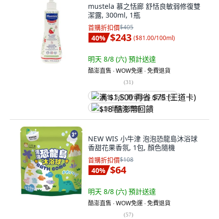
mustela 慕之恬廊 舒恬良敏弱修復雙
潔露, 300ml, 1瓶
首購折扣價
$405
$243
40
%
(
$81.00/100ml
)
明天 8/8 (六)
預計送達
酷澎直售 ∙ WOW免運 ∙ 免費退貨
(
31
)
满 $1,500 再省 $75 (王道卡)
$18 酷澎幣回饋
NEW WIS 小牛津 泡泡恐龍島沐浴球
香甜花果香氛, 1包, 顏色隨機
首購折扣價
$108
$64
40
%
明天 8/8 (六)
預計送達
酷澎直售 ∙ WOW免運 ∙ 免費退貨
(
57
)