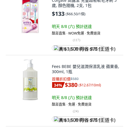
Colgate 高露潔 兒童超密軟毛牙刷 5
歲, 顏色隨機, 2支, 1包
$133
(
$66.50/1個
)
明天 8/8 (六)
預計送達
酷澎直售 ∙ WOW免運 ∙ 免費退貨
(
117
)
满 $1,500 再省 $75 (王道卡)
Fees BEBE 嬰兒滋潤保濕乳液 蘋果香,
300ml, 1瓶
首購折扣價
$580
$380
34
%
(
$12.67/10ml
)
明天 8/8 (六)
預計送達
酷澎直售 ∙ 免運 ∙ 免費退貨
(
24
)
满 $1,500 再省 $75 (王道卡)