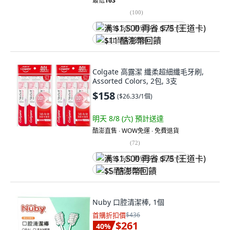
最低
163
(
100
)
满 $1,500 再省 $75 (王道卡)
$11 酷澎幣回饋
Colgate 高露潔 纖柔超細纖毛牙刷,
Assorted Colors, 2包, 3支
$158
(
$26.33/1個
)
明天 8/8 (六)
預計送達
酷澎直售 ∙ WOW免運 ∙ 免費退貨
(
72
)
满 $1,500 再省 $75 (王道卡)
$5 酷澎幣回饋
Nuby 口腔清潔棒, 1個
首購折扣價
$436
$261
40
%