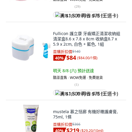
(
29
)
满 $1,500 再省 $75 (王道卡)
Fullicon 護立康 牙齒矯正清潔收納組
清潔盒8.6 x 7.8 x 8cm 收納盒8.7 x
5.9 x 2cm, 白色 + 藍色, 1組
首購折扣價
$140
$84
40
%
(
$84.00/1個
)
明天 8/8 (六)
預計送達
酷澎直售 ∙ WOW免運 ∙ 免費退貨
(
1
)
满 $1,500 再省 $75 (王道卡)
mustela 慕之恬廊 有機好橄護膚膏,
75ml, 1條
首購折扣價
$366
$219
40
%
(
$29.20/10ml
)