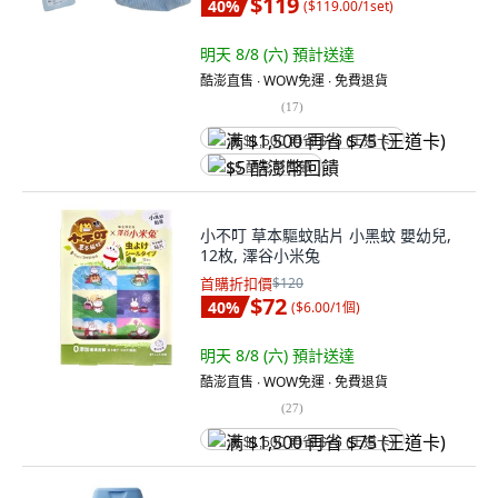
$119
40
%
(
$119.00/1set
)
明天 8/8 (六)
預計送達
酷澎直售 ∙ WOW免運 ∙ 免費退貨
(
17
)
满 $1,500 再省 $75 (王道卡)
$5 酷澎幣回饋
小不叮 草本驅蚊貼片 小黑蚊 嬰幼兒,
12枚, 澤谷小米兔
首購折扣價
$120
$72
40
%
(
$6.00/1個
)
明天 8/8 (六)
預計送達
酷澎直售 ∙ WOW免運 ∙ 免費退貨
(
27
)
满 $1,500 再省 $75 (王道卡)