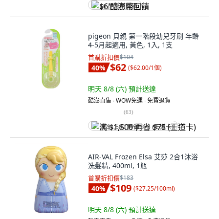
$6 酷澎幣回饋
pigeon 貝親 第一階段幼兒牙刷 年齡
4-5月起適用, 黃色, 1入, 1支
首購折扣價
$104
$62
40
%
(
$62.00/1個
)
明天 8/8 (六)
預計送達
酷澎直售 ∙ WOW免運 ∙ 免費退貨
(
63
)
满 $1,500 再省 $75 (王道卡)
AIR-VAL Frozen Elsa 艾莎 2合1沐浴
洗髮精, 400ml, 1瓶
首購折扣價
$183
$109
40
%
(
$27.25/100ml
)
明天 8/8 (六)
預計送達