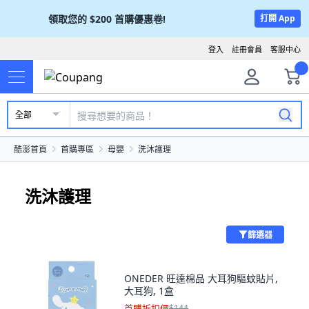
領取您的
$200
首購優惠卷!
打開 App
登入
註冊會員
客服中心
全部
酷澎首頁
首購專區
母嬰
洗沐護理
洗沐護理
篩選器
ONEDER 旺達棉品 大耳狗驅蚊貼片,
大耳狗, 1盒
首購折扣價
$144