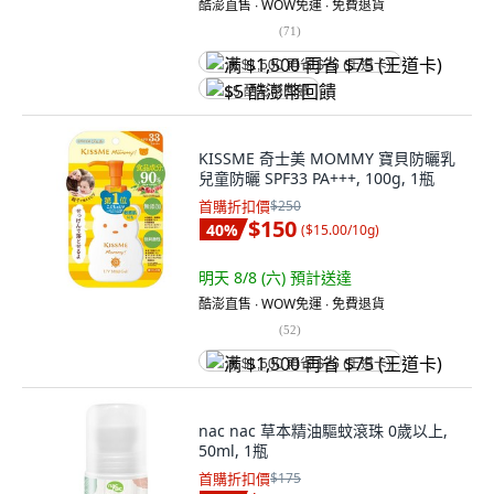
酷澎直售 ∙ WOW免運 ∙ 免費退貨
(
71
)
满 $1,500 再省 $75 (王道卡)
$5 酷澎幣回饋
KISSME 奇士美 MOMMY 寶貝防曬乳
兒童防曬 SPF33 PA+++, 100g, 1瓶
首購折扣價
$250
$150
40
%
(
$15.00/10g
)
明天 8/8 (六)
預計送達
酷澎直售 ∙ WOW免運 ∙ 免費退貨
(
52
)
满 $1,500 再省 $75 (王道卡)
nac nac 草本精油驅蚊滾珠 0歲以上,
50ml, 1瓶
首購折扣價
$175