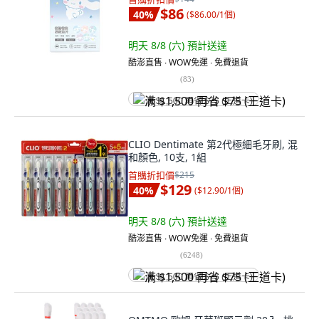
$86
40
%
(
$86.00/1個
)
明天 8/8 (六)
預計送達
酷澎直售 ∙ WOW免運 ∙ 免費退貨
(
83
)
满 $1,500 再省 $75 (王道卡)
CLIO Dentimate 第2代極細毛牙刷, 混
和顏色, 10支, 1組
首購折扣價
$215
$129
40
%
(
$12.90/1個
)
明天 8/8 (六)
預計送達
酷澎直售 ∙ WOW免運 ∙ 免費退貨
(
6248
)
满 $1,500 再省 $75 (王道卡)