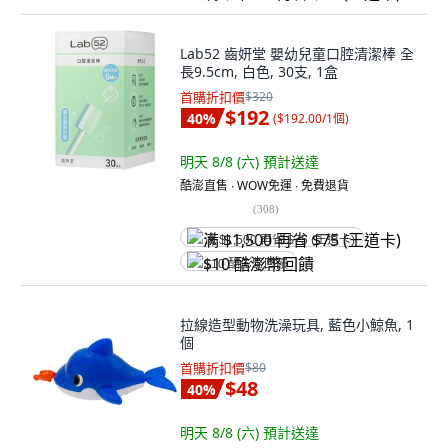
Lab52 齒妍堂 嬰幼兒童口腔清潔棒 全
長9.5cm, 白色, 30支, 1盒
首購折扣價
$320
$192
40
%
(
$192.00/1個
)
明天 8/8 (六)
預計送達
酷澎直售 ∙ WOW免運 ∙ 免費退貨
(
308
)
满 $1,500 再省 $75 (王道卡)
$10 酷澎幣回饋
拉線造型動物洗澡玩具, 藍色小鯨魚, 1
個
首購折扣價
$80
$48
40
%
明天 8/8 (六)
預計送達