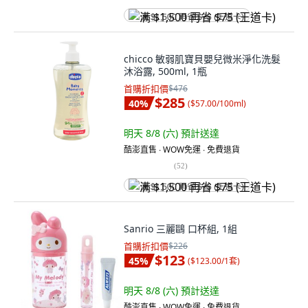
满 $1,500 再省 $75 (王道卡)
chicco 敏弱肌寶貝嬰兒微米淨化洗髮
沐浴露, 500ml, 1瓶
首購折扣價
$476
$285
40
%
(
$57.00/100ml
)
明天 8/8 (六)
預計送達
酷澎直售 ∙ WOW免運 ∙ 免費退貨
(
52
)
满 $1,500 再省 $75 (王道卡)
Sanrio 三麗鷗 口杯組, 1組
首購折扣價
$226
$123
45
%
(
$123.00/1套
)
明天 8/8 (六)
預計送達
酷澎直售 ∙ WOW免運 ∙ 免費退貨