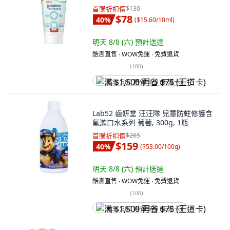
首購折扣價
$130
$78
40
%
(
$15.60/10ml
)
明天 8/8 (六)
預計送達
酷澎直售 ∙ WOW免運 ∙ 免費退貨
(
188
)
满 $1,500 再省 $75 (王道卡)
Lab52 齒妍堂 汪汪隊 兒童防蛀修護含
氟漱口水系列 葡萄, 300g, 1瓶
首購折扣價
$265
$159
40
%
(
$53.00/100g
)
明天 8/8 (六)
預計送達
酷澎直售 ∙ WOW免運 ∙ 免費退貨
(
108
)
满 $1,500 再省 $75 (王道卡)