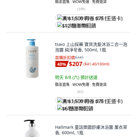
酷澎直售 ∙ WOW免運 ∙ 免費退貨
(
100
)
满 $1,500 再省 $75 (王道卡)
$12 酷澎幣回饋
tsaio 上山採藥 寶貝洗髮沐浴二合一泡
泡露 純淨皂香, 500ml, 1瓶
首購折扣價
$345
$207
40
%
(
$41.40/100ml
)
明天 8/8 (六)
預計送達
酷澎直售 ∙ WOW免運 ∙ 免費退貨
(
62
)
满 $1,500 再省 $75 (王道卡)
$6 酷澎幣回饋
Hallmark 童話樂園舒膚沐浴露 薰衣草
香, 600ml, 1瓶