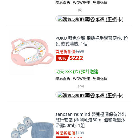
酷澎直售 ∙ WOW免運 ∙ 免費退貨
(
6
)
满 $1,500 再省 $75 (王道卡)
PUKU 藍色企鵝 飛機把手學習便座, 粉
色 款式隨機, 1個
首購折扣價
$370
$222
40
%
明天 8/8 (六)
預計送達
酷澎直售 ∙ WOW免運 ∙ 免費退貨
(
24
)
满 $1,500 再省 $75 (王道卡)
sanosan re:mind 嬰兒極潤保養外出
旅行套裝 (極潤乳液50ml 溫和洗髮沐
浴露50ml), 1組
首購折扣價
$199