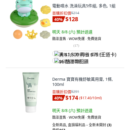
電動噴水 洗澡玩具5件組, 多色, 1組
首購折扣價
$214
$128
40
%
明天 8/8 (六)
預計送達
酷澎直售 ∙ WOW免運 ∙ 免費退貨
(
17
)
满 $1,500 再省 $75 (王道卡)
$6 酷澎幣回饋
Derma 寶寶有機舒敏萬用膏, 1條,
100ml
首購折扣價
$291
$174
40
%
(
$17.40/10ml
)
明天 8/8 (六)
預計送達
酷澎直售 ∙ WOW免運 ∙ 免費退貨
全新商品
,
盒損福利品 – 全新未開封
(3)