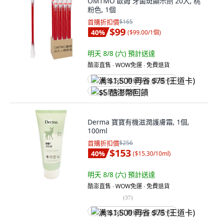
OMTMO 歐姆 牙菌斑顯示劑 20入, 桃
粉色, 1個
首購折扣價
$165
$99
40
%
(
$99.00/1個
)
明天 8/8 (六)
預計送達
酷澎直售 ∙ WOW免運 ∙ 免費退貨
满 $1,500 再省 $75 (王道卡)
$5 酷澎幣回饋
Derma 寶寶有機滋潤護膚霜, 1個,
100ml
首購折扣價
$256
$153
40
%
(
$15.30/10ml
)
明天 8/8 (六)
預計送達
酷澎直售 ∙ WOW免運 ∙ 免費退貨
(
37
)
满 $1,500 再省 $75 (王道卡)