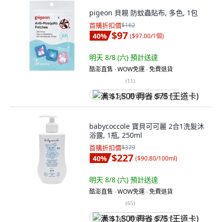
pigeon 貝親 防蚊蟲貼布, 多色, 1包
首購折扣價
$162
$97
40
%
(
$97.00/1個
)
明天 8/8 (六)
預計送達
酷澎直售 ∙ WOW免運 ∙ 免費退貨
(
11
)
满 $1,500 再省 $75 (王道卡)
babycoccole 寶貝可可麗 2合1洗髮沐
浴露, 1瓶, 250ml
首購折扣價
$379
$227
40
%
(
$90.80/100ml
)
明天 8/8 (六)
預計送達
酷澎直售 ∙ WOW免運 ∙ 免費退貨
(
65
)
满 $1,500 再省 $75 (王道卡)