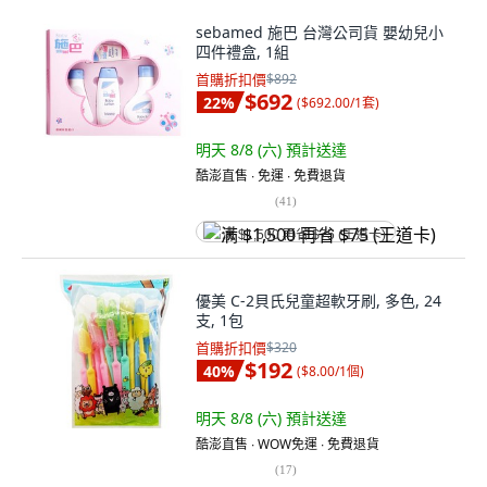
sebamed 施巴 台灣公司貨 嬰幼兒小
四件禮盒, 1組
首購折扣價
$892
$692
22
%
(
$692.00/1套
)
明天 8/8 (六)
預計送達
酷澎直售 ∙ 免運 ∙ 免費退貨
(
41
)
满 $1,500 再省 $75 (王道卡)
優美 C-2貝氏兒童超軟牙刷, 多色, 24
支, 1包
首購折扣價
$320
$192
40
%
(
$8.00/1個
)
明天 8/8 (六)
預計送達
酷澎直售 ∙ WOW免運 ∙ 免費退貨
(
17
)