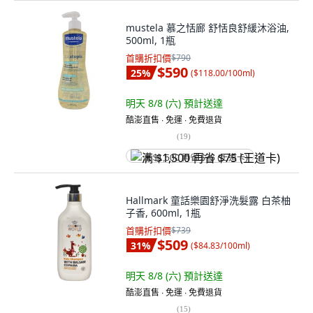
mustela 慕之恬廊 舒恬良舒緩沐浴油,
500ml, 1瓶
首購折扣價
$790
$590
25
%
(
$118.00/100ml
)
明天 8/8 (六)
預計送達
酷澎直售 ∙ 免運 ∙ 免費退貨
(
19
)
满 $1,500 再省 $75 (王道卡)
Hallmark 童話樂園舒淨洗髮露 白茶柚
子香, 600ml, 1瓶
首購折扣價
$739
$509
31
%
(
$84.83/100ml
)
明天 8/8 (六)
預計送達
酷澎直售 ∙ 免運 ∙ 免費退貨
(
15
)