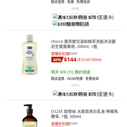
酷澎直售 ∙ 免運 ∙ 免費退貨
(
618
)
满 $1,500 再省 $75 (王道卡)
$16 酷澎幣回饋
chicco 寶貝嬰兒溫和植萃洗髮沐浴露
初生寶寶專用, 200ml, 1瓶
首購折扣價
$240
$144
40
%
(
$72.00/100ml
)
明天 8/8 (六)
預計送達
酷澎直售 ∙ WOW免運 ∙ 免費退貨
(
157
)
满 $1,500 再省 $75 (王道卡)
O'LISE 歐黎絲 水豚君美白乳液 檸檬馬
鞭草, 1個, 500ml
首購折扣價
$189