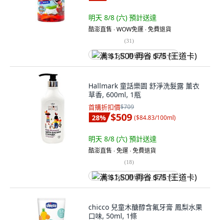
明天 8/8 (六)
預計送達
酷澎直售 ∙ WOW免運 ∙ 免費退貨
(
31
)
满 $1,500 再省 $75 (王道卡)
Hallmark 童話樂園 舒淨洗髮露 薰衣
草香, 600ml, 1瓶
首購折扣價
$709
$509
28
%
(
$84.83/100ml
)
明天 8/8 (六)
預計送達
酷澎直售 ∙ 免運 ∙ 免費退貨
(
18
)
满 $1,500 再省 $75 (王道卡)
chicco 兒童木醣醇含氟牙膏 鳳梨水果
口味, 50ml, 1條