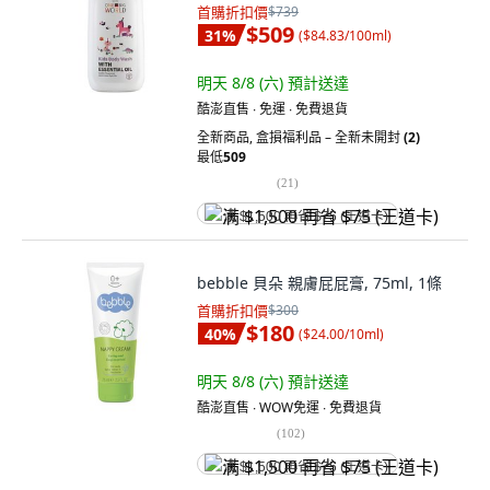
首購折扣價
$739
$509
31
%
(
$84.83/100ml
)
明天 8/8 (六)
預計送達
酷澎直售 ∙ 免運 ∙ 免費退貨
全新商品
,
盒損福利品 – 全新未開封
(2)
最低
509
(
21
)
满 $1,500 再省 $75 (王道卡)
bebble 貝朵 親膚屁屁膏, 75ml, 1條
首購折扣價
$300
$180
40
%
(
$24.00/10ml
)
明天 8/8 (六)
預計送達
酷澎直售 ∙ WOW免運 ∙ 免費退貨
(
102
)
满 $1,500 再省 $75 (王道卡)