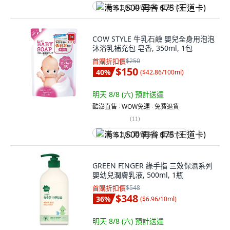
满 $1,500 再省 $75 (王道卡)
COW STYLE 牛乳石鹼 嬰兒全身用泡泡
沐浴乳補充包 皂香, 350ml, 1包
首購折扣價
$250
$150
40
%
(
$42.86/100ml
)
明天 8/8 (六)
預計送達
酷澎直售 ∙ WOW免運 ∙ 免費退貨
(
11
)
满 $1,500 再省 $75 (王道卡)
GREEN FINGER 綠手指 三效保濕系列
嬰幼兒潤膚乳液, 500ml, 1瓶
首購折扣價
$548
$348
36
%
(
$6.96/10ml
)
明天 8/8 (六)
預計送達