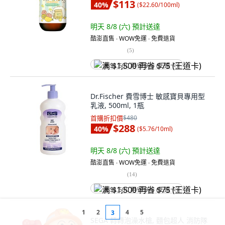
$113
40
%
(
$22.60/100ml
)
明天 8/8 (六)
預計送達
酷澎直售 ∙ WOW免運 ∙ 免費退貨
(
5
)
满 $1,500 再省 $75 (王道卡)
Dr.Fischer 費雪博士 敏感寶貝專用型
乳液, 500ml, 1瓶
首購折扣價
$480
$288
40
%
(
$5.76/10ml
)
明天 8/8 (六)
預計送達
酷澎直售 ∙ WOW免運 ∙ 免費退貨
(
14
)
满 $1,500 再省 $75 (王道卡)
1
2
4
5
3
SEGA 轉轉泡澡水槍, 麵包超人 消防隊