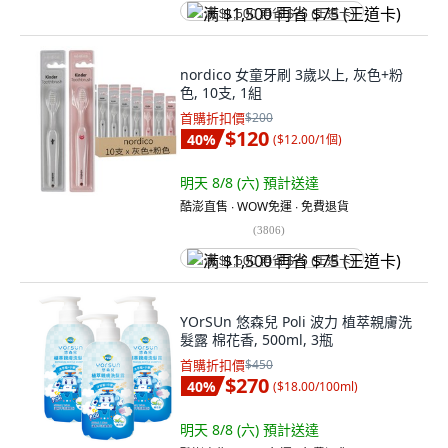
满 $1,500 再省 $75 (王道卡)
nordico 女童牙刷 3歲以上, 灰色+粉
色, 10支, 1組
首購折扣價
$200
$120
40
%
(
$12.00/1個
)
明天 8/8 (六)
預計送達
酷澎直售 ∙ WOW免運 ∙ 免費退貨
(
3806
)
满 $1,500 再省 $75 (王道卡)
YOrSUn 悠森兒 Poli 波力 植萃親膚洗
髮露 棉花香, 500ml, 3瓶
首購折扣價
$450
$270
40
%
(
$18.00/100ml
)
明天 8/8 (六)
預計送達