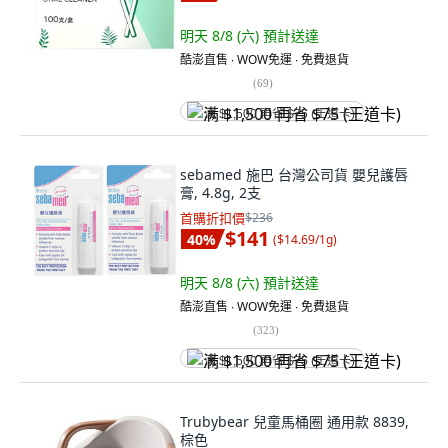
明天 8/8 (六)
預計送達
酷澎直售 ∙ WOW免運 ∙ 免費退貨
(
69
)
满 $1,500 再省 $75 (王道卡)
sebamed 施巴 台灣公司貨 嬰兒護唇
膏, 4.8g, 2支
首購折扣價
$236
$141
40
%
(
$14.69/1g
)
明天 8/8 (六)
預計送達
酷澎直售 ∙ WOW免運 ∙ 免費退貨
(
323
)
满 $1,500 再省 $75 (王道卡)
Trubybear 兒童馬桶圈 通用款 8839,
棕色