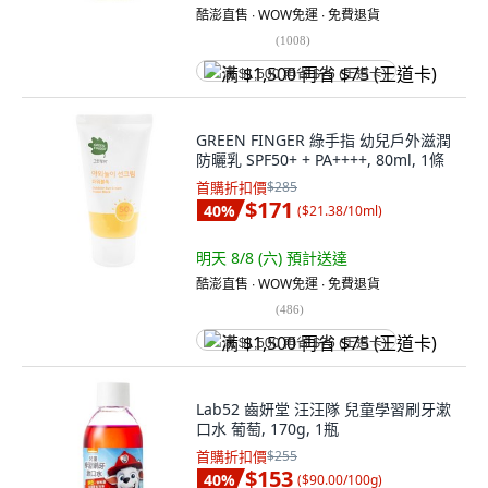
酷澎直售 ∙ WOW免運 ∙ 免費退貨
(
1008
)
满 $1,500 再省 $75 (王道卡)
GREEN FINGER 綠手指 幼兒戶外滋潤
防曬乳 SPF50+ + PA++++, 80ml, 1條
首購折扣價
$285
$171
40
%
(
$21.38/10ml
)
明天 8/8 (六)
預計送達
酷澎直售 ∙ WOW免運 ∙ 免費退貨
(
486
)
满 $1,500 再省 $75 (王道卡)
Lab52 齒妍堂 汪汪隊 兒童學習刷牙漱
口水 葡萄, 170g, 1瓶
首購折扣價
$255
$153
40
%
(
$90.00/100g
)