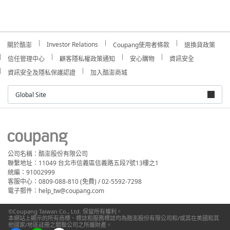
Investor Relations
關於酷澎
Coupang使用者條款
退換貨政策
信任管理中心
顧客隱私權政策通知
安心購物
資訊安全
資訊安全及隱私保護認證
加入酷澎商城
Global Site
公司名稱：酷澎股份有限公司
聯繫地址：11049 台北市信義區信義路五段7號13樓之1
統編：91002999
客服中心：0809-088-810 (免費) / 02-5592-7298
電子郵件：help_tw@coupang.com
©Coupang Taiwan Co., Ltd. 保留所有權利。
本網站上顯示的所有商標、標誌和服務標誌均為酷澎股份有限公司和/或其在美國和其
他國家/地區註冊之關聯公司之所屬財產。