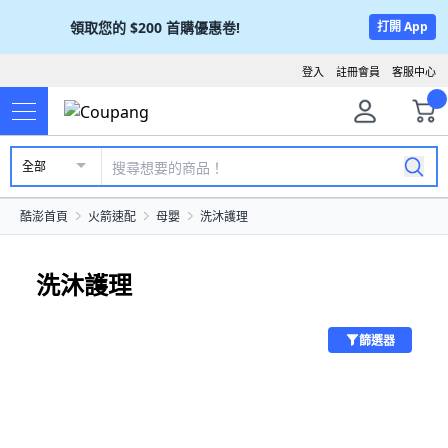
領取您的
$200
首購優惠卷!
打開 App
登入
註冊會員
客服中心
全部
酷澎首頁
火箭速配
母嬰
洗沐護理
洗沐護理
篩選器