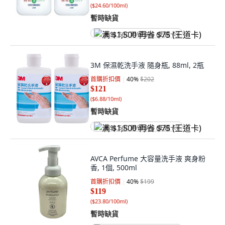
(
$24.60/100ml
)
暫時缺貨
满 $1,500 再省 $75 (王道卡)
3M 保濕乾洗手液 隨身瓶, 88ml, 2瓶
首購折扣價
40
%
$202
$121
(
$6.88/10ml
)
暫時缺貨
满 $1,500 再省 $75 (王道卡)
AVCA Perfume 大容量洗手液 爽身粉
香, 1個, 500ml
首購折扣價
40
%
$199
$119
(
$23.80/100ml
)
暫時缺貨