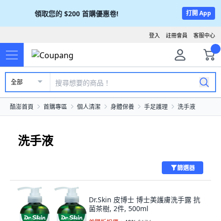
領取您的
$200
首購優惠卷!
打開 App
登入
註冊會員
客服中心
全部
酷澎首頁
首購專區
個人清潔
身體保養
手足護理
洗手液
洗手液
篩選器
Dr.Skin 皮博士 博士美護膚洗手露 抗
菌茶樹, 2件, 500ml