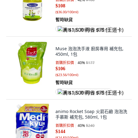
$108
(
$36.00/100ml
)
暫時缺貨
满 $1,500 再省 $75 (王道卡)
Muse 泡泡洗手液 廚房專用 補充包,
450ml, 1包
首購折扣價
40
%
$177
$106
(
$23.56/100ml
)
暫時缺貨
满 $1,500 再省 $75 (王道卡)
animo Rocket Soap 火箭石鹼 泡泡洗
手慕斯 補充包, 580ml, 1包
首購折扣價
40
%
$240
$144
(
$24.83/100ml
)