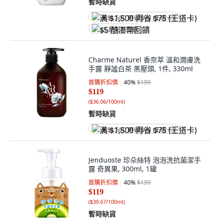
暫時缺貨
满 $1,500 再省 $75 (王道卡)
$5 酷澎幣回饋
Charme Naturel 香奈萃 溫和潤膚洗
手露 靜謐白茶 黑壓頭, 1件, 330ml
首購折扣價
40
%
$199
$119
(
$36.06/100ml
)
暫時缺貨
满 $1,500 再省 $75 (王道卡)
Jenduoste 珍朵絲特 泡泡洗抗菌潔手
露 奇異果, 300ml, 1罐
首購折扣價
40
%
$199
$119
(
$39.67/100ml
)
暫時缺貨