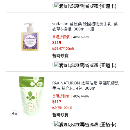
满 $1,500 再省 $75 (王道卡)
sodasan 蘇達桑 德國植物洗手乳, 薰
衣草&橄欖, 300ml, 1瓶
首購折扣價
48
%
$229
$119
(
$39.67/100ml
)
暫時缺貨
满 $1,500 再省 $75 (王道卡)
PAX NATURON 太陽油脂 幸福肌膚洗
手液 補充包, 4包, 300ml
首購折扣價
40
%
$196
$117
(
$9.75/100ml
)
暫時缺貨
满 $1,500 再省 $75 (王道卡)