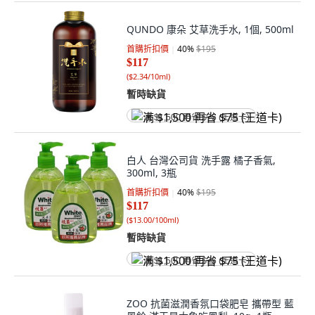
QUNDO 康朵 艾草洗手水, 1個, 500ml
首購折扣價
40
%
$195
$117
(
$2.34/10ml
)
暫時缺貨
满 $1,500 再省 $75 (王道卡)
白人 台灣公司貨 洗手露 橘子香氣,
300ml, 3瓶
首購折扣價
40
%
$195
$117
(
$13.00/100ml
)
暫時缺貨
满 $1,500 再省 $75 (王道卡)
ZOO 抗菌滋潤香氛口袋肥皂 攜帶型 藍