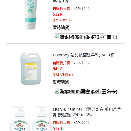
60g, 1條
首購折扣價
40
%
$210
$126
(
$210.00/100g
)
暫時缺貨
满 $1,500 再省 $75 (王道卡)
Diversey 強諾抗菌洗手乳, 5L, 1桶
首購折扣價
28
%
$692
$492
(
$9.84/100ml
)
暫時缺貨
满 $1,500 再省 $75 (王道卡)
LION KireiKirei 台灣公司貨 藥用洗手
乳 按壓瓶, 250ml, 2個
首購折扣價
40
%
$206
$123