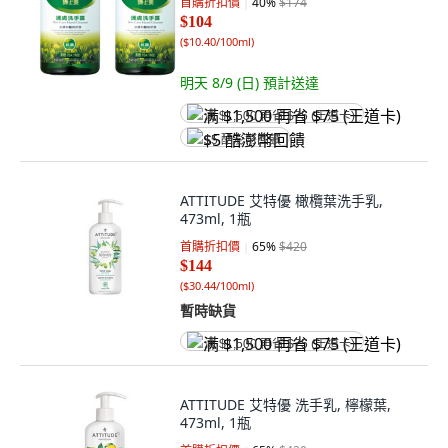
首購折扣價
40
%
$174
$104
(
$10.40/100ml
)
明天 8/9 (日)
預計送達
满 $1,500 再省 $75 (王道卡)
$5 酷澎幣回饋
ATTITUDE 艾特優 橄欖葉洗手乳,
473ml, 1瓶
首購折扣價
65
%
$420
$144
(
$30.44/100ml
)
暫時缺貨
满 $1,500 再省 $75 (王道卡)
ATTITUDE 艾特優 洗手乳, 檸檬葉,
473ml, 1瓶