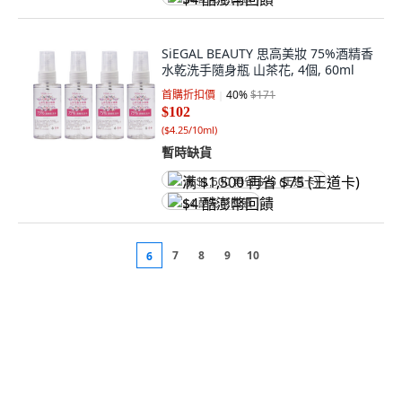
SiEGAL BEAUTY 思高美妝 75%酒精香
水乾洗手隨身瓶 山茶花, 4個, 60ml
首購折扣價
40
%
$171
$102
(
$4.25/10ml
)
暫時缺貨
满 $1,500 再省 $75 (王道卡)
$4 酷澎幣回饋
7
8
9
10
6