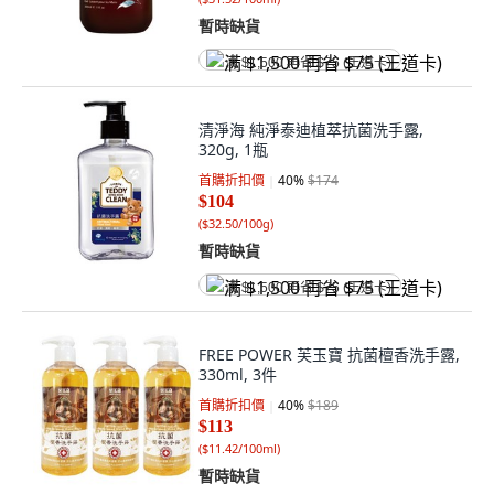
暫時缺貨
满 $1,500 再省 $75 (王道卡)
清淨海 純淨泰迪植萃抗菌洗手露,
320g, 1瓶
首購折扣價
40
%
$174
$104
(
$32.50/100g
)
暫時缺貨
满 $1,500 再省 $75 (王道卡)
FREE POWER 芙玉寶 抗菌檀香洗手露,
330ml, 3件
首購折扣價
40
%
$189
$113
(
$11.42/100ml
)
暫時缺貨