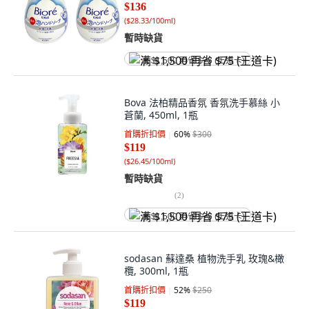
$136
(
$28.33/100ml
)
暫時缺貨
满 $1,500 再省 $75 (王道卡)
Bova 法柏精品香氛 香氛洗手慕絲 小
蒼蘭, 450ml, 1瓶
首購折扣價
60
%
$300
$119
(
$26.45/100ml
)
暫時缺貨
(
2
)
满 $1,500 再省 $75 (王道卡)
sodasan 蘇達桑 植物洗手乳 玫瑰&橄
欖, 300ml, 1瓶
首購折扣價
52
%
$250
$119