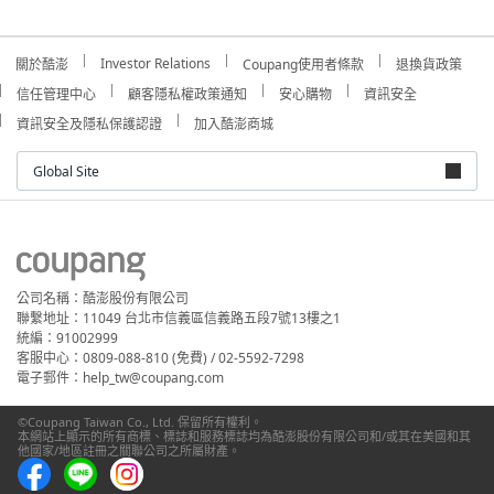
Investor Relations
關於酷澎
Coupang使用者條款
退換貨政策
信任管理中心
顧客隱私權政策通知
安心購物
資訊安全
資訊安全及隱私保護認證
加入酷澎商城
Global Site
公司名稱：酷澎股份有限公司
聯繫地址：11049 台北市信義區信義路五段7號13樓之1
統編：91002999
客服中心：0809-088-810 (免費) / 02-5592-7298
電子郵件：help_tw@coupang.com
©Coupang Taiwan Co., Ltd. 保留所有權利。
本網站上顯示的所有商標、標誌和服務標誌均為酷澎股份有限公司和/或其在美國和其
他國家/地區註冊之關聯公司之所屬財產。