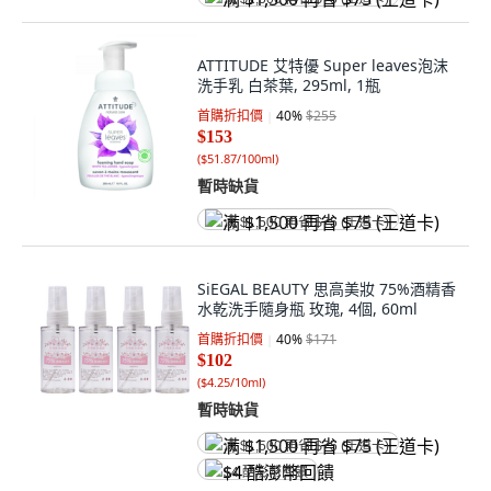
ATTITUDE 艾特優 Super leaves泡沫
洗手乳 白茶葉, 295ml, 1瓶
首購折扣價
40
%
$255
$153
(
$51.87/100ml
)
暫時缺貨
满 $1,500 再省 $75 (王道卡)
SiEGAL BEAUTY 思高美妝 75%酒精香
水乾洗手隨身瓶 玫瑰, 4個, 60ml
首購折扣價
40
%
$171
$102
(
$4.25/10ml
)
暫時缺貨
满 $1,500 再省 $75 (王道卡)
$4 酷澎幣回饋