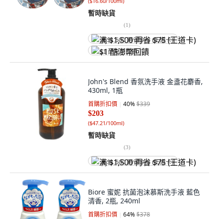
(
$16.60/100ml
)
暫時缺貨
(
1
)
满 $1,500 再省 $75 (王道卡)
$1 酷澎幣回饋
John's Blend 香氛洗手液 金盞花麝香,
430ml, 1瓶
首購折扣價
40
%
$339
$203
(
$47.21/100ml
)
暫時缺貨
(
3
)
满 $1,500 再省 $75 (王道卡)
Biore 蜜妮 抗菌泡沫慕斯洗手液 藍色
清香, 2瓶, 240ml
首購折扣價
64
%
$378