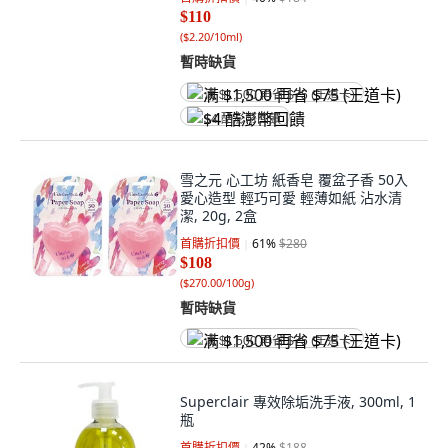
$110
(
$2.20/10ml
)
暫時缺貨
满 $1,500 再省 $75 (王道卡)
$4 酷澎幣回饋
雪之元 心工坊 紙香皂 覆盆子香 50入
愛心造型 輕巧可愛 輕薄如紙 沾水清
潔, 20g, 2盒
首購折扣價
61
%
$280
$108
(
$270.00/100g
)
暫時缺貨
满 $1,500 再省 $75 (王道卡)
Superclair 專效除垢洗手液, 300ml, 1
瓶
首購折扣價
42
%
$188