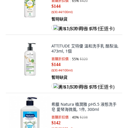
首購折扣價
65
%
$420
$144
(
$30.44/100ml
)
暫時缺貨
满 $1,500 再省 $75 (王道卡)
ATTITUDE 艾特優 溫和洗手乳 酪梨油,
473ml, 1個
首購折扣價
55
%
$320
$144
(
$30.44/100ml
)
暫時缺貨
满 $1,500 再省 $75 (王道卡)
希臘 Natura 植潤雅 pH5.5 液態洗手
皂 愛琴海微風, 1件, 300ml
首購折扣價
40
%
$238
$142