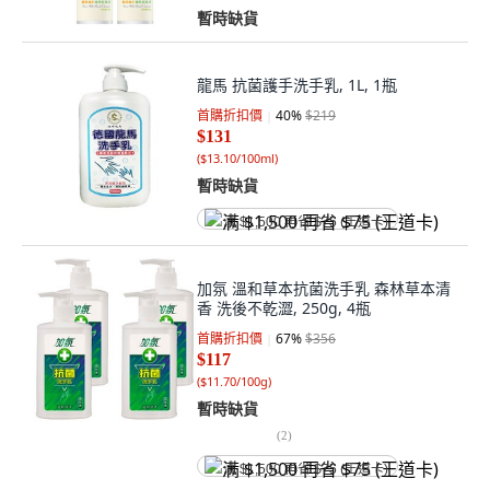
暫時缺貨
龍馬 抗菌護手洗手乳, 1L, 1瓶
首購折扣價
40
%
$219
$131
(
$13.10/100ml
)
暫時缺貨
满 $1,500 再省 $75 (王道卡)
加氛 溫和草本抗菌洗手乳 森林草本清
香 洗後不乾澀, 250g, 4瓶
首購折扣價
67
%
$356
$117
(
$11.70/100g
)
暫時缺貨
(
2
)
满 $1,500 再省 $75 (王道卡)