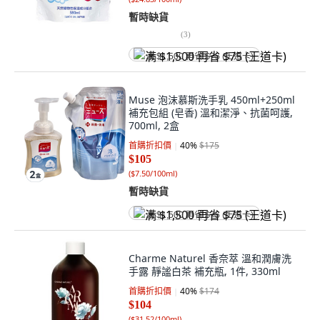
暫時缺貨
(
3
)
满 $1,500 再省 $75 (王道卡)
Muse 泡沫慕斯洗手乳 450ml+250ml
補充包組 (皂香) 溫和潔淨、抗菌呵護,
700ml, 2盒
首購折扣價
40
%
$175
$105
(
$7.50/100ml
)
暫時缺貨
满 $1,500 再省 $75 (王道卡)
Charme Naturel 香奈萃 溫和潤膚洗
手露 靜謐白茶 補充瓶, 1件, 330ml
首購折扣價
40
%
$174
$104
(
$31.52/100ml
)