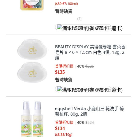
(
$39.67/100ml
)
暫時缺貨
(
2
)
满 $1,500 再省 $75 (王道卡)
BEAUTY DISPLAY 美得像專櫃 雲朵香
皂片 8 × 6 × 1.5cm 白色 4個, 18g, 2
組
首購折扣價
40
%
$226
$135
暫時缺貨
满 $1,500 再省 $75 (王道卡)
eggshell Verda 小鹿山丘 乾洗手 葡
萄柚籽, 80g, 2瓶
首購折扣價
40
%
$224
$134
(
$8.38/10g
)