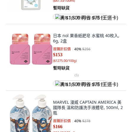
(
$47.33/100ml
)
暫時缺貨
满 $1,500 再省 $75 (王道卡)
日本 nol 果香紙肥皂 水蜜桃 40枚入,
6g, 2盒
首購折扣價
40
%
$256
$153
(
$1275.00/100g
)
暫時缺貨
(
5
)
满 $1,500 再省 $75 (王道卡)
MARVEL 漫威 CAPTAIN AMERICA 美
國隊長 溫和防護洗手液體皂, 500ml, 2
瓶
首購折扣價
40
%
$278
$166