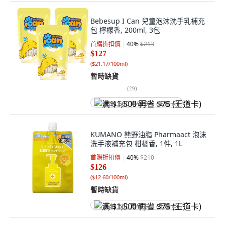
Bebesup I Can 兒童泡沫洗手乳補充
包 檸檬香, 200ml, 3包
首購折扣價
40
%
$213
$127
(
$21.17/100ml
)
暫時缺貨
(
29
)
满 $1,500 再省 $75 (王道卡)
KUMANO 熊野油脂 Pharmaact 泡沫
洗手液補充包 柑橘香, 1件, 1L
首購折扣價
40
%
$210
$126
(
$12.60/100ml
)
暫時缺貨
满 $1,500 再省 $75 (王道卡)