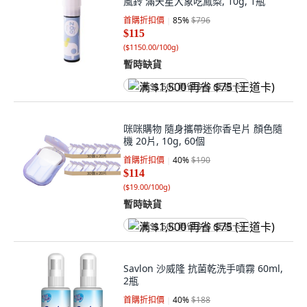
風鈴 滿天星大象吃鳳梨, 10g, 1瓶
首購折扣價
85
%
$796
$115
(
$1150.00/100g
)
暫時缺貨
满 $1,500 再省 $75 (王道卡)
咪咪購物 隨身攜帶迷你香皂片 顏色隨
機 20片, 10g, 60個
首購折扣價
40
%
$190
$114
(
$19.00/100g
)
暫時缺貨
满 $1,500 再省 $75 (王道卡)
Savlon 沙威隆 抗菌乾洗手噴霧 60ml,
2瓶
首購折扣價
40
%
$188