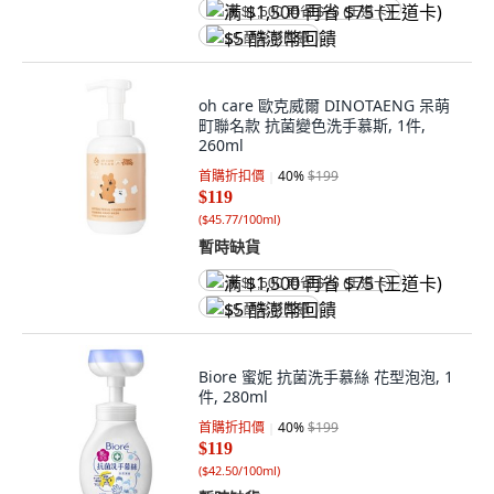
满 $1,500 再省 $75 (王道卡)
$5 酷澎幣回饋
oh care 歐克威爾 DINOTAENG 呆萌
町聯名款 抗菌變色洗手慕斯, 1件,
260ml
首購折扣價
40
%
$199
$119
(
$45.77/100ml
)
暫時缺貨
满 $1,500 再省 $75 (王道卡)
$5 酷澎幣回饋
Biore 蜜妮 抗菌洗手慕絲 花型泡泡, 1
件, 280ml
首購折扣價
40
%
$199
$119
(
$42.50/100ml
)