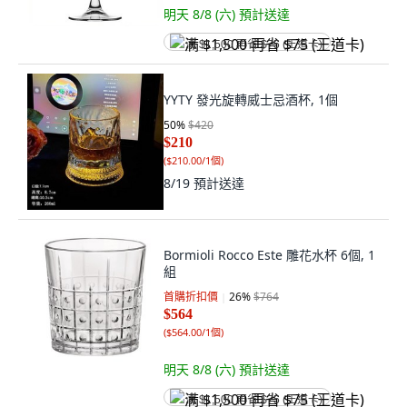
明天 8/8 (六)
預計送達
满 $1,500 再省 $75 (王道卡)
YYTY 發光旋轉威士忌酒杯, 1個
50
%
$420
$210
(
$210.00/1個
)
8/19
預計送達
Bormioli Rocco Este 雕花水杯 6個, 1
組
首購折扣價
26
%
$764
$564
(
$564.00/1個
)
明天 8/8 (六)
預計送達
满 $1,500 再省 $75 (王道卡)