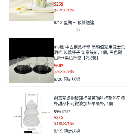
$259
(
$259.00/1個
)
8/12 星期三
預計送達
(
1
)
ins風 中古創意杯墊 高顏值家用威士忌
酒杯 玻璃杯子 創意設計, 1個, 黑色觀
山杯+黑色杯墊【2只裝】
$602
(
$602.00/1個
)
8/20
預計送達
創意聖誕樹玻璃杯帶蓋咖啡杯耐熱早餐
杯甜品杯可微波加熱早餐杯, 1個
59
%
$787
$315
(
$315.00/1個
)
8/19
預計送達