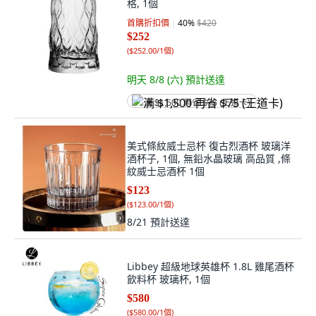
格, 1個
首購折扣價
40
%
$420
$252
(
$252.00/1個
)
明天 8/8 (六)
預計送達
满 $1,500 再省 $75 (王道卡)
美式條紋威士忌杯 復古烈酒杯 玻璃洋
酒杯子, 1個, 無鉛水晶玻璃 高品質 ,條
紋威士忌酒杯 1個
$123
(
$123.00/1個
)
8/21
預計送達
Libbey 超級地球英雄杯 1.8L 雞尾酒杯
飲料杯 玻璃杯, 1個
$580
(
$580.00/1個
)