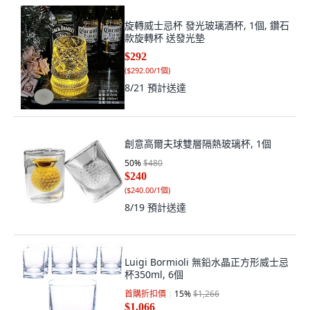
旋轉威士忌杯 發光玻璃酒杯, 1個, 鑽石
款旋轉杯 送發光墊
$292
(
$292.00/1個
)
8/21
預計送達
創意高爾夫球雙層隔熱玻璃杯, 1個
50
%
$480
$240
(
$240.00/1個
)
8/19
預計送達
Luigi Bormioli 無鉛水晶正方形威士忌
杯350ml, 6個
首購折扣價
15
%
$1,266
$1,066