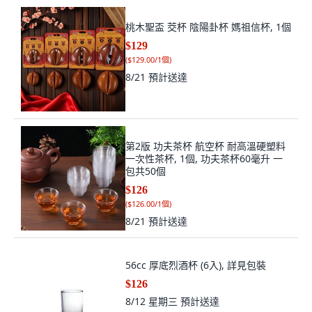
桃木聖盃 茭杯 陰陽卦杯 媽祖信杯, 1個
$129
(
$129.00/1個
)
8/21
預計送達
第2版 功夫茶杯 航空杯 耐高溫硬塑料
一次性茶杯, 1個, 功夫茶杯60毫升 一
包共50個
$126
(
$126.00/1個
)
8/21
預計送達
56cc 厚底烈酒杯 (6入), 詳見包裝
$126
8/12 星期三
預計送達