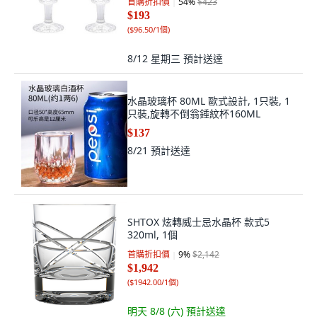
首購折扣價
54
%
$423
$193
(
$96.50/1個
)
8/12 星期三
預計送達
水晶玻璃杯 80ML 歐式設計, 1只裝, 1
只裝,旋轉不倒翁錘紋杯160ML
$137
8/21
預計送達
SHTOX 炫轉威士忌水晶杯 款式5
320ml, 1個
首購折扣價
9
%
$2,142
$1,942
(
$1942.00/1個
)
明天 8/8 (六)
預計送達