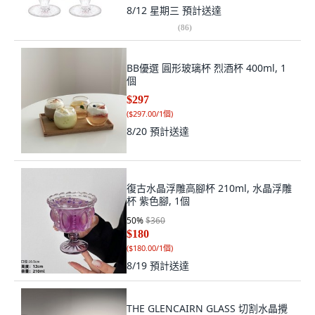
8/12 星期三
預計送達
(
86
)
BB優選 圓形玻璃杯 烈酒杯 400ml, 1
個
$297
(
$297.00/1個
)
8/20
預計送達
復古水晶浮雕高腳杯 210ml, 水晶浮雕
杯 紫色腳, 1個
50
%
$360
$180
(
$180.00/1個
)
8/19
預計送達
THE GLENCAIRN GLASS 切割水晶攪