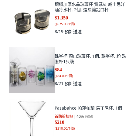
鑲鑽加厚水晶玻璃杯 質感灰 威士忌洋
酒冷水杯, 2個, 煙灰鑲鉆口杯
$1,350
(
$675.00/1個
)
8/19
預計送達
珠峯杯 觀山玻璃杯, 1個, 珠峯杯, 粉 珠
峯杯1只裝
$84
(
$84.00/1個
)
8/21
預計送達
Pasabahce 帕莎帕琦 馬丁尼杯, 1個
首購折扣價
40
%
$350
$210
(
$210.00/1個
)