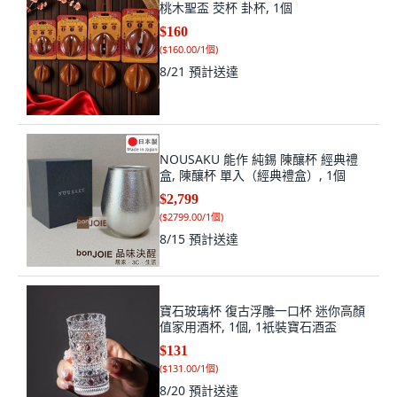
桃木聖盃 茭杯 卦杯, 1個
$160
(
$160.00/1個
)
8/21
預計送達
NOUSAKU 能作 純錫 陳釀杯 經典禮
盒, 陳釀杯 單入（經典禮盒）, 1個
$2,799
(
$2799.00/1個
)
8/15
預計送達
寶石玻璃杯 復古浮雕一口杯 迷你高顏
值家用酒杯, 1個, 1衹裝寶石酒盃
$131
(
$131.00/1個
)
8/20
預計送達