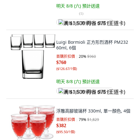
明天 8/8 (六)
預計送達
(
1
)
满 $1,500 再省 $75 (王道卡)
Luigi Bormioli 正方形烈酒杯 PM232
60ml, 6個
首購折扣價
20
%
$960
$760
(
$126.67/1個
)
明天 8/8 (六)
預計送達
满 $1,500 再省 $75 (王道卡)
浮雕高腳玻璃杯 330ml, 單一顏色, 4個
首購折扣價
79
%
$1,829
$382
(
$95.50/1個
)