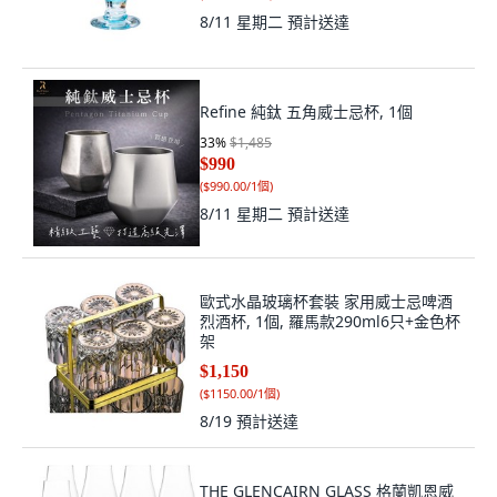
8/11 星期二
預計送達
Refine 純鈦 五角威士忌杯, 1個
33
%
$1,485
$990
(
$990.00/1個
)
8/11 星期二
預計送達
歐式水晶玻璃杯套裝 家用威士忌啤酒
烈酒杯, 1個, 羅馬款290ml6只+金色杯
架
$1,150
(
$1150.00/1個
)
8/19
預計送達
THE GLENCAIRN GLASS 格蘭凱恩威