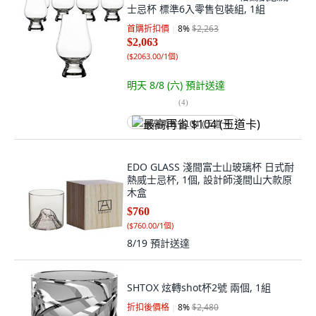
士忌杯 標準6入零售包裝組, 1組
首購折扣價
8
%
$2,263
$2,063
(
$2063.00/1個
)
明天 8/8 (六)
預計送達
(
4
)
最高再省 $104 (王道卡)
EDO GLASS 淺間富士山玻璃杯 日式耐
熱威士忌杯, 1個, 設計師淺間山大款原
木盒
$760
(
$760.00/1個
)
8/19
預計送達
SHTOX 炫轉shot杯2號 兩個, 1組
折扣後價格
8
%
$2,480