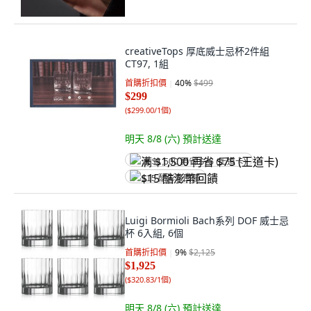
creativeTops 厚底威士忌杯2件組
CT97, 1組
首購折扣價
40
%
$499
$299
(
$299.00/1個
)
明天 8/8 (六)
預計送達
满 $1,500 再省 $75 (王道卡)
$15 酷澎幣回饋
Luigi Bormioli Bach系列 DOF 威士忌
杯 6入組, 6個
首購折扣價
9
%
$2,125
$1,925
(
$320.83/1個
)
明天 8/8 (六)
預計送達