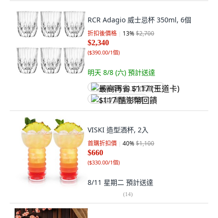
RCR Adagio 威士忌杯 350ml, 6個
折扣後價格
13
%
$2,700
$2,340
(
$390.00/1個
)
明天 8/8 (六)
預計送達
最高再省 $117 (王道卡)
$117 酷澎幣回饋
VISKI 造型酒杯, 2入
首購折扣價
40
%
$1,100
$660
(
$330.00/1個
)
8/11 星期二
預計送達
(
14
)