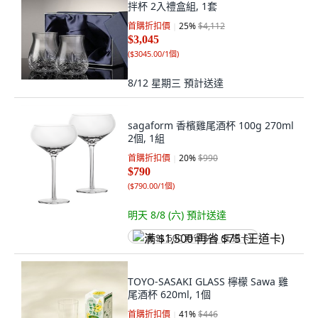
拌杯 2入禮盒組, 1套
首購折扣價
25
%
$4,112
$3,045
(
$3045.00/1個
)
8/12 星期三
預計送達
sagaform 香檳雞尾酒杯 100g 270ml
2個, 1組
首購折扣價
20
%
$990
$790
(
$790.00/1個
)
明天 8/8 (六)
預計送達
满 $1,500 再省 $75 (王道卡)
TOYO-SASAKI GLASS 檸檬 Sawa 雞
尾酒杯 620ml, 1個
首購折扣價
41
%
$446