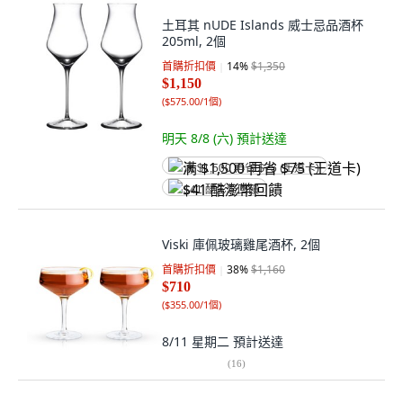
土耳其 nUDE Islands 威士忌品酒杯
205ml, 2個
首購折扣價
14
%
$1,350
$1,150
(
$575.00/1個
)
明天 8/8 (六)
預計送達
满 $1,500 再省 $75 (王道卡)
$41 酷澎幣回饋
Viski 庫佩玻璃雞尾酒杯, 2個
首購折扣價
38
%
$1,160
$710
(
$355.00/1個
)
8/11 星期二
預計送達
(
16
)