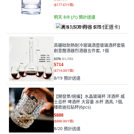
(
$177.67/1個
)
明天 8/8 (六)
預計送達
满 $1,500 再省 $75 (王道卡)
高硼硅耐熱耐冷玻璃酒壺玻璃酒杯套裝
創意醒酒器烈酒器五件套, 1個
60
%
$1,785
$714
(
$714.00/1個
)
8/19
預計送達
【開發票/統編】水晶玻璃杯 洋酒杯 威
士忌杯 啤酒杯 大容量 水杯 酒具, 1個,
矮款迪拉鉆杯(6pcs)
$888
(
$888.00/1個
)
8/20
預計送達