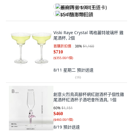
最高再省 $98 (王道卡)
$54 酷澎幣回饋
Viski Raye Crystal 瑪格麗特玻璃杯 雞
尾酒杯, 2個
首購折扣價
38
%
$1,160
$710
(
$355.00/1個
)
8/11 星期二
預計送達
(
16
)
創意火烈鳥高腳杯網紅甜酒杯子個性雞
尾酒杯紅酒杯子酒吧會所酒具, 1個
60
%
$1,151
$460
(
$460.00/1個
)
8/19
預計送達