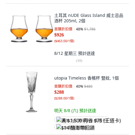
土耳其 nUDE Glass Island 威士忌品
酒杯 205ml, 2個
首購折扣價
48
%
$1,786
$926
(
$463.00/1個
)
8/12 星期三
預計送達
(
10
)
utopia Timeless 香檳杯 豎紋, 1個
首購折扣價
40
%
$480
$288
(
$288.00/1個
)
明天 8/8 (六)
預計送達
满 $1,500 再省 $75 (王道卡)
$14 酷澎幣回饋