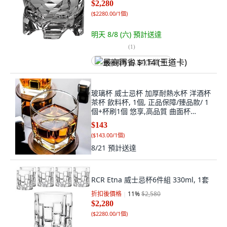
$2,280
(
$2280.00/1個
)
明天 8/8 (六)
預計送達
(
1
)
最高再省 $114 (王道卡)
玻璃杯 威士忌杯 加厚耐熱水杯 洋酒杯
茶杯 飲料杯, 1個, 正品保障/臻品款/ 1
個+杯刷1個 悠享,高品質 曲面杯
-285ML
$143
(
$143.00/1個
)
8/21
預計送達
RCR Etna 威士忌杯6件組 330ml, 1套
折扣後價格
11
%
$2,580
$2,280
(
$2280.00/1個
)