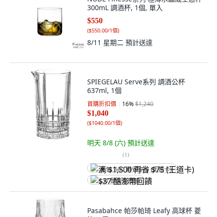
300mL 調酒杯, 1個, 單入
$550
(
$550.00/1個
)
8/11 星期二
預計送達
SPIEGELAU Serve系列 調酒公杯
637ml, 1個
首購折扣價
16
%
$1,240
$1,040
(
$1040.00/1個
)
明天 8/8 (六)
預計送達
(
1
)
满 $1,500 再省 $75 (王道卡)
$37 酷澎幣回饋
Pasabahce 帕莎帕琦 Leafy 高球杯 菱