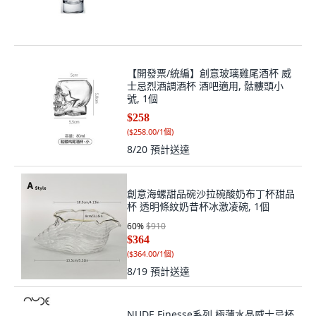
【開發票/統編】創意玻璃雞尾酒杯 威
士忌烈酒調酒杯 酒吧適用, 骷髏頭小
號, 1個
$258
(
$258.00/1個
)
8/20
預計送達
創意海螺甜品碗沙拉碗酸奶布丁杯甜品
杯 透明條紋奶昔杯冰激凌碗, 1個
60
%
$910
$364
(
$364.00/1個
)
8/19
預計送達
NUDE Finesse系列 極薄水晶威士忌杯