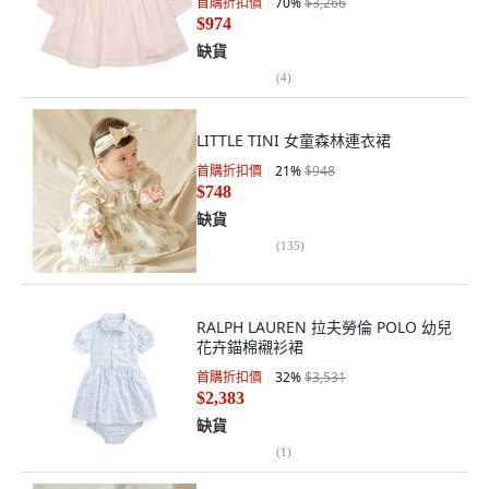
首購折扣價
70
%
$3,266
$974
缺貨
(
4
)
LITTLE TINI 女童森林連衣裙
首購折扣價
21
%
$948
$748
缺貨
(
135
)
RALPH LAUREN 拉夫勞倫 POLO 幼兒
花卉錨棉襯衫裙
首購折扣價
32
%
$3,531
$2,383
缺貨
(
1
)