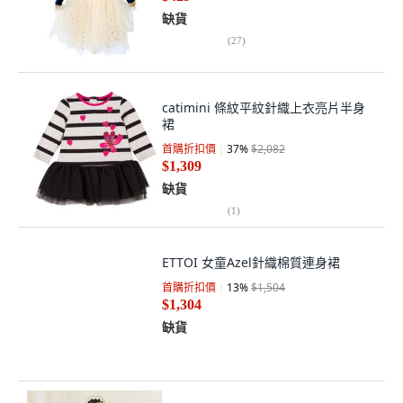
缺貨
(
27
)
catimini 條紋平紋針織上衣亮片半身
裙
首購折扣價
37
%
$2,082
$1,309
缺貨
(
1
)
ETTOI 女童Azel針織棉質連身裙
首購折扣價
13
%
$1,504
$1,304
缺貨