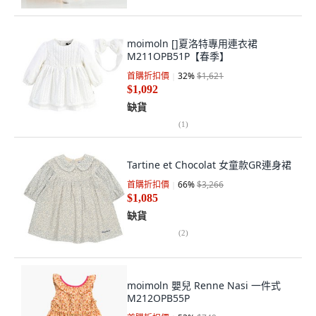
moimoln []夏洛特專用連衣裙
M211OPB51P【春季】
首購折扣價
32
%
$1,621
$1,092
缺貨
(
1
)
Tartine et Chocolat 女童款GR連身裙
首購折扣價
66
%
$3,266
$1,085
缺貨
(
2
)
moimoln 嬰兒 Renne Nasi 一件式
M212OPB55P