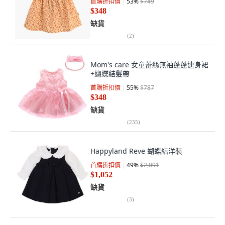
首購折扣價
53
%
$749
$348
缺貨
(
2
)
Mom's care 女童蕾絲無袖蓬蓬連身裙
+蝴蝶結髮帶
首購折扣價
55
%
$787
$348
缺貨
(
235
)
Happyland Reve 蝴蝶結洋裝
首購折扣價
49
%
$2,091
$1,052
缺貨
(
3
)