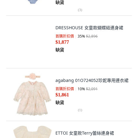
缺貨
(
3
)
DRESSHOUSE 女童款蝴蝶結連身裙
首購折扣價
35
%
$2,896
$1,877
缺貨
agabang 01O724052珍妮專用連衣裙
首購折扣價
10
%
$2,091
$1,861
缺貨
(
1
)
ETTOI 女童款Terry蕾絲連身裙