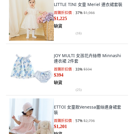
LITTLE TINI 女童 Meriel 連衣裙套裝
首購折扣價
37
%
$1,966
$1,225
缺貨
(
16
)
JOY MULTI 女孩花卉絲帶 Minnashi
連衣裙 2件套
首購折扣價
33
%
$594
$394
缺貨
(
25
)
ETTOI 女童款Venessa蕾絲連身裙套
裝
首購折扣價
57
%
$2,796
$1,201
缺貨