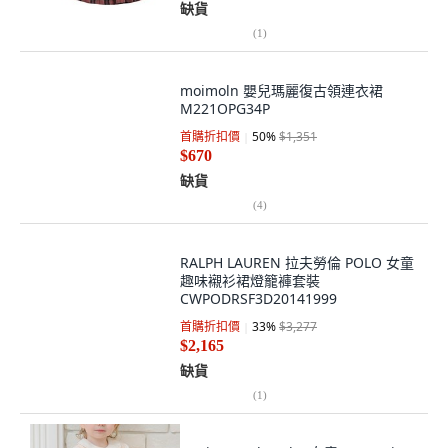
缺貨
(
1
)
moimoln 嬰兒瑪麗復古領連衣裙
M221OPG34P
首購折扣價
50
%
$1,351
$670
缺貨
(
4
)
RALPH LAUREN 拉夫勞倫 POLO 女童
趣味襯衫裙燈籠褲套裝
CWPODRSF3D20141999
首購折扣價
33
%
$3,277
$2,165
缺貨
(
1
)