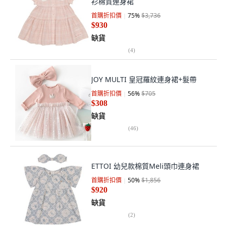
衫棉質連身裙
首購折扣價
75
%
$3,736
$930
缺貨
(
4
)
JOY MULTI 皇冠羅紋連身裙+髮帶
首購折扣價
56
%
$705
$308
缺貨
(
46
)
ETTOI 幼兒款棉質Meli頭巾連身裙
首購折扣價
50
%
$1,856
$920
缺貨
(
2
)