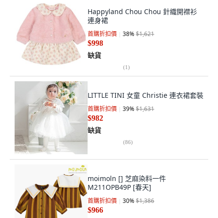
Happyland Chou Chou 針織開襟衫
連身裙
首購折扣價
38
%
$1,621
$998
缺貨
(
1
)
LITTLE TINI 女童 Christie 連衣裙套裝
首購折扣價
39
%
$1,631
$982
缺貨
(
86
)
moimoln [] 芝麻染料一件
M211OPB49P [春天]
首購折扣價
30
%
$1,386
$966