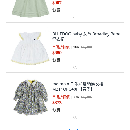
$907
缺貨
(
5
)
BLUEDOG baby 女童 Broadley Bebe
連衣裙
首購折扣價
18
%
$1,080
$880
缺貨
(
3
)
moimoln [] 朱莉雙領連衣裙
M211OPG40P【春季】
首購折扣價
37
%
$1,386
$873
缺貨
(
1
)