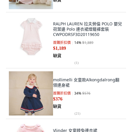
RALPH LAUREN 拉夫勞倫 POLO 嬰兒
荷葉邊 Polo 連衣裙燈籠褲套裝
CWPODRSF3D20119650
首購折扣價
14
%
$1,389
$1,189
缺貨
(
1
)
mollimelli 女童款Alkongdalrong翻
領連身裙
首購折扣價
34
%
$576
$376
缺貨
(
21
)
Vlinder 女童睡兔連衣裙