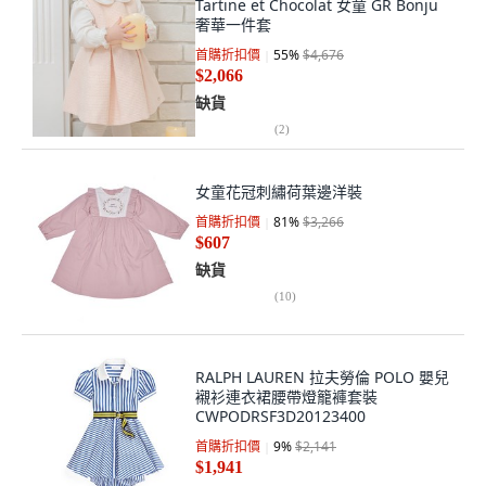
Tartine et Chocolat 女童 GR Bonju
奢華一件套
首購折扣價
55
%
$4,676
$2,066
缺貨
(
2
)
女童花冠刺繡荷葉邊洋裝
首購折扣價
81
%
$3,266
$607
缺貨
(
10
)
RALPH LAUREN 拉夫勞倫 POLO 嬰兒
襯衫連衣裙腰帶燈籠褲套裝
CWPODRSF3D20123400
首購折扣價
9
%
$2,141
$1,941