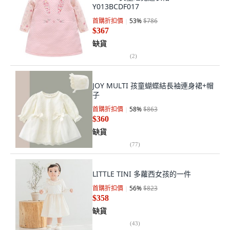
Y013BCDF017
首購折扣價
53
%
$786
$367
缺貨
(
2
)
JOY MULTI 孩童蝴蝶結長袖連身裙+帽
子
首購折扣價
58
%
$863
$360
缺貨
(
77
)
LITTLE TINI 多蘿西女孩的一件
首購折扣價
56
%
$823
$358
缺貨
(
43
)