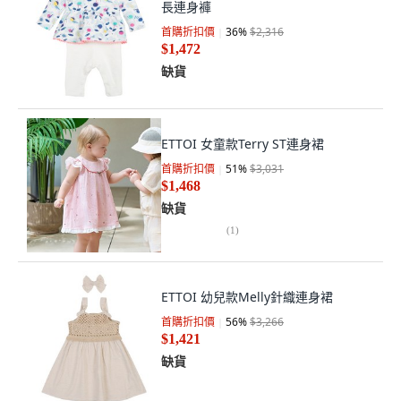
長連身褲
首購折扣價
36
%
$2,316
$1,472
缺貨
ETTOI 女童款Terry ST連身裙
首購折扣價
51
%
$3,031
$1,468
缺貨
(
1
)
ETTOI 幼兒款Melly針織連身裙
首購折扣價
56
%
$3,266
$1,421
缺貨