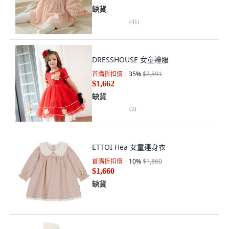
缺貨
(
41
)
DRESSHOUSE 女童禮服
首購折扣價
35
%
$2,591
$1,662
缺貨
(
2
)
ETTOI Hea 女童連身衣
首購折扣價
10
%
$1,860
$1,660
缺貨