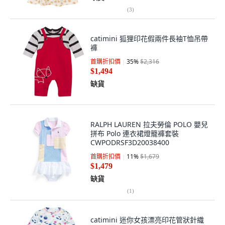
(
3
)
catimini 狐狸印花假兩件長袖T恤吊帶
褲
首購折扣價
35
%
$2,316
$1,494
缺貨
RALPH LAUREN 拉夫勞倫 POLO 嬰兒
拼布 Polo 連衣裙燈籠褲套裝
CWPODRSF3D20038400
首購折扣價
11
%
$1,679
$1,479
缺貨
(
1
)
catimini 迷你女孩漂亮印花管狀針織