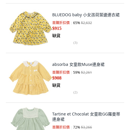
BLUEDOG baby 小女孩荷葉邊連衣裙
首購折扣價
65
%
$2,632
$915
缺貨
(
3
)
absorba 女童款Muse連身裙
首購折扣價
59
%
$2,261
$908
缺貨
(
2
)
Tartine et Chocolat 女童款GG羅曼蒂
連身裙
首購折扣價
72
%
$3,266