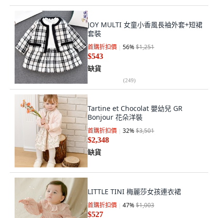
JOY MULTI 女童小香風長袖外套+短裙
套裝
首購折扣價
56
%
$1,251
$543
缺貨
(
249
)
Tartine et Chocolat 嬰幼兒 GR
Bonjour 花朵洋裝
首購折扣價
32
%
$3,501
$2,348
缺貨
LITTLE TINI 梅麗莎女孩連衣裙
首購折扣價
47
%
$1,003
$527