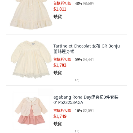
首購折扣價
48
%
$3,501
$1,811
缺貨
Tartine et Chocolat 女孩 GR Bonju
蕾絲連身裙
首購折扣價
59
%
$4,441
$1,793
缺貨
(
2
)
agabang Rona Day連身裙3件套裝
01P523253AGA
首購折扣價
16
%
$2,091
$1,749
缺貨
(
1
)