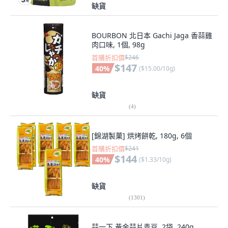
缺貨
BOURBON 北日本 Gachi Jaga 香蒜雞
肉口味, 1個, 98g
首購折扣價
$246
$147
40
%
(
$15.00/10g
)
缺貨
(
4
)
[錦湖製菓] 烘烤餅乾, 180g, 6個
首購折扣價
$241
$144
40
%
(
$1.33/10g
)
缺貨
(
1301
)
蒜一下 黃金蒜片青豆, 2袋, 240g