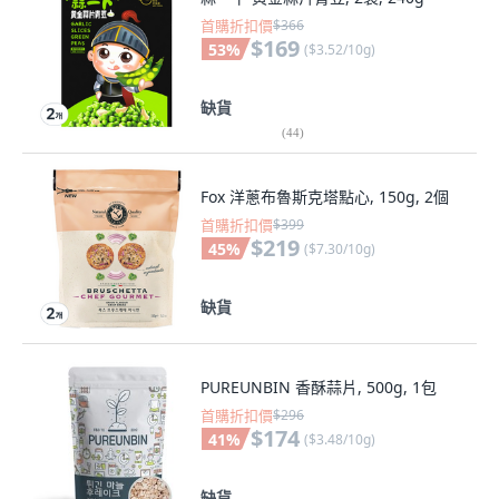
首購折扣價
$366
$169
53
%
(
$3.52/10g
)
缺貨
(
44
)
Fox 洋蔥布魯斯克塔點心, 150g, 2個
首購折扣價
$399
$219
45
%
(
$7.30/10g
)
缺貨
PUREUNBIN 香酥蒜片, 500g, 1包
首購折扣價
$296
$174
41
%
(
$3.48/10g
)
缺貨