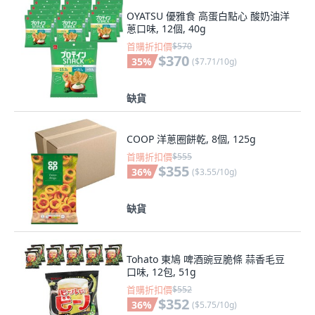
OYATSU 優雅食 高蛋白點心 酸奶油洋
蔥口味, 12個, 40g
首購折扣價
$570
$370
35
%
(
$7.71/10g
)
缺貨
COOP 洋蔥圈餅乾, 8個, 125g
首購折扣價
$555
$355
36
%
(
$3.55/10g
)
缺貨
Tohato 東鳩 啤酒豌豆脆條 蒜香毛豆
口味, 12包, 51g
首購折扣價
$552
$352
36
%
(
$5.75/10g
)