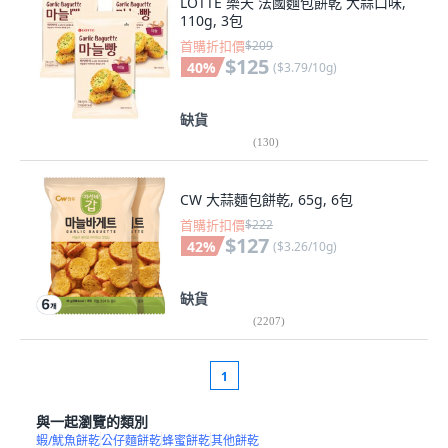
LOTTE 樂天 法國麵包餅乾 大蒜口味,
110g, 3包
首購折扣價
$209
$125
40
%
(
$3.79/10g
)
缺貨
(
130
)
CW 大蒜麵包餅乾, 65g, 6包
首購折扣價
$222
$127
42
%
(
$3.26/10g
)
缺貨
(
2207
)
1
與一起瀏覽的類別
蝦/魷魚餅乾
公仔麵餅乾
蜂蜜餅乾
其他餅乾