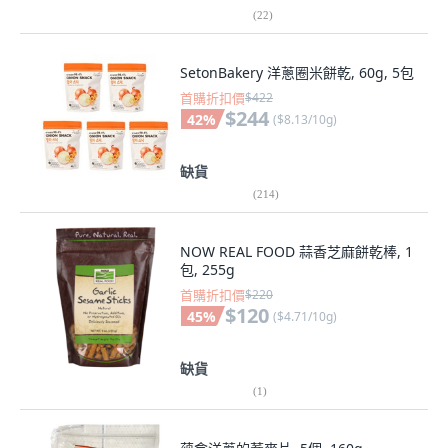
(
22
)
SetonBakery 洋蔥圈米餅乾, 60g, 5包
首購折扣價
$422
$244
42
%
(
$8.13/10g
)
缺貨
(
214
)
NOW REAL FOOD 蒜香芝麻餅乾棒, 1
包, 255g
首購折扣價
$220
$120
45
%
(
$4.71/10g
)
缺貨
(
1
)