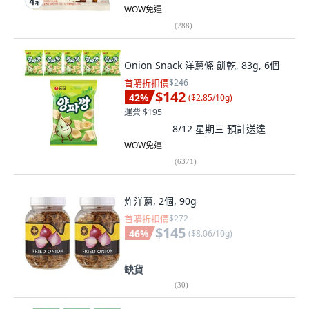
WOW免運
(
288
)
Onion Snack 洋蔥條 餅乾, 83g, 6個
首購折扣價
$246
$142
42
%
(
$2.85/10g
)
運費 $195
8/12 星期三
預計送達
WOW免運
(
6371
)
炸洋蔥, 2個, 90g
首購折扣價
$272
$145
46
%
(
$8.06/10g
)
缺貨
(
30
)