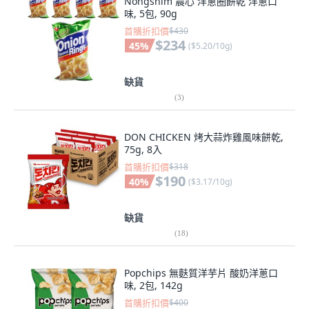
Nongshim 農心 洋蔥圈餅乾 洋蔥口
味, 5包, 90g
首購折扣價
$430
$234
45
%
(
$5.20/10g
)
缺貨
(
3
)
DON CHICKEN 烤大蒜炸雞風味餅乾,
75g, 8入
首購折扣價
$318
$190
40
%
(
$3.17/10g
)
缺貨
(
18
)
Popchips 無麩質洋芋片 酸奶洋蔥口
味, 2包, 142g
首購折扣價
$400