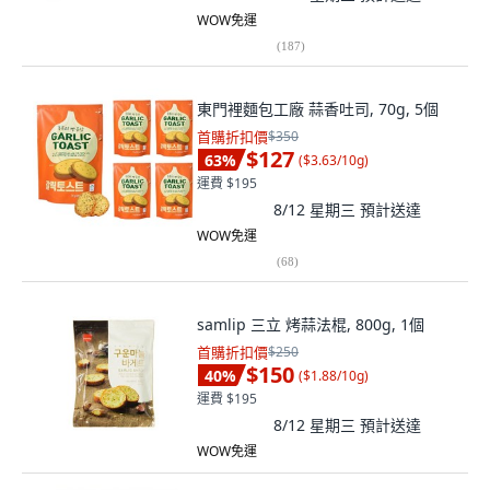
WOW免運
(
187
)
東門裡麵包工廠 蒜香吐司, 70g, 5個
首購折扣價
$350
$127
63
%
(
$3.63/10g
)
運費 $195
8/12 星期三
預計送達
WOW免運
(
68
)
samlip 三立 烤蒜法棍, 800g, 1個
首購折扣價
$250
$150
40
%
(
$1.88/10g
)
運費 $195
8/12 星期三
預計送達
WOW免運