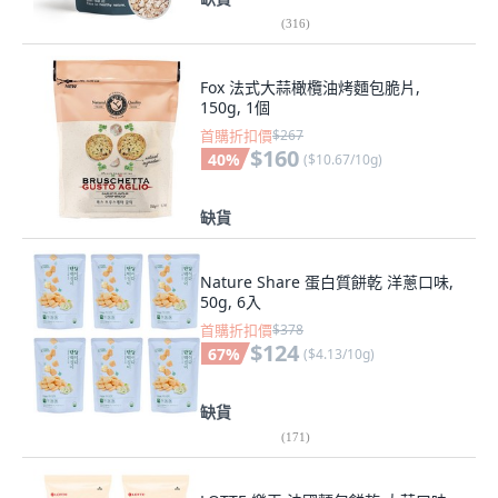
(
316
)
Fox 法式大蒜橄欖油烤麵包脆片,
150g, 1個
首購折扣價
$267
$160
40
%
(
$10.67/10g
)
缺貨
Nature Share 蛋白質餅乾 洋蔥口味,
50g, 6入
首購折扣價
$378
$124
67
%
(
$4.13/10g
)
缺貨
(
171
)