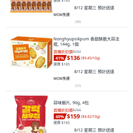
運費 $195
8/12 星期三
預計送達
WOW免運
(
98
)
Nonghyupsikpum 香甜酥脆大蒜法
棍, 144g, 1個
首購折扣價
$232
$136
41
%
(
$9.45/10g
)
運費 $195
8/12 星期三
預計送達
WOW免運
(
52
)
蒜味蝦片, 90g, 4包
首購折扣價
$266
$159
40
%
(
$4.42/10g
)
運費 $195
8/12 星期三
預計送達