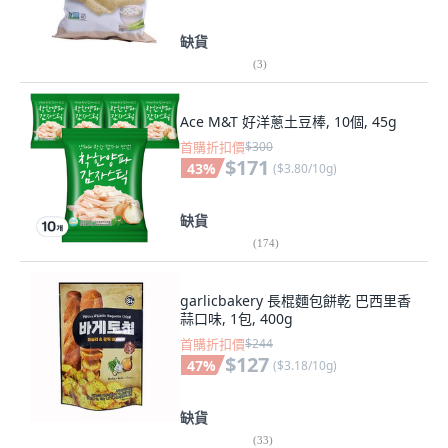
缺貨
(
3
)
Ace M&T 好洋蔥土豆棒, 10個, 45g
首購折扣價
$300
$171
43
%
(
$3.80/10g
)
缺貨
(
174
)
garlicbakery 長棍麵包餅乾 巴西里香
蒜口味, 1包, 400g
首購折扣價
$244
$127
47
%
(
$3.18/10g
)
缺貨
(
33
)