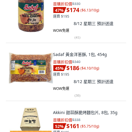
首購折扣價
$330
$174
47
%
(
$6.13/10g
)
運費 $195
8/12 星期三
預計送達
WOW免運
(
41
)
Sadaf 黃金洋蔥酥, 1包, 454g
首購折扣價
$340
$186
45
%
(
$4.10/10g
)
運費 $195
8/12 星期三
預計送達
WOW免運
(
30
)
Akkini 甜蒜酥脆烤麵包片, 8包, 35g
首購折扣價
$338
$161
52
%
(
$5.75/10g
)