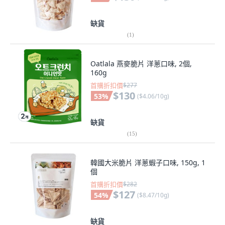
缺貨
(
1
)
Oatlala 燕麥脆片 洋蔥口味, 2個,
160g
首購折扣價
$277
$130
53
%
(
$4.06/10g
)
缺貨
(
15
)
韓國大米脆片 洋蔥蝦子口味, 150g, 1
個
首購折扣價
$282
$127
54
%
(
$8.47/10g
)
缺貨