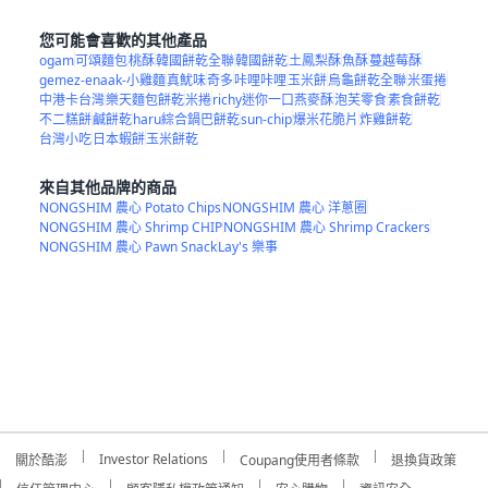
您可能會喜歡的其他產品
ogam
可頌麵包
桃酥
韓國餅乾全聯
韓國餅乾
土鳳梨酥
魚酥
蔓越莓酥
gemez-enaak-小雞麵
真魷味
奇多
咔哩咔哩
玉米餅
烏龜餅乾全聯
米蛋捲
中港卡台灣
樂天麵包餅乾
米捲
richy迷你一口燕麥酥
泡芙零食
素食餅乾
不二糕餅
鹹餅乾
haru綜合鍋巴餅乾
sun-chip
爆米花脆片
炸雞餅乾
台灣小吃
日本蝦餅
玉米餅乾
來自其他品牌的商品
NONGSHIM 農心 Potato Chips
NONGSHIM 農心 洋蔥圈
NONGSHIM 農心 Shrimp CHIP
NONGSHIM 農心 Shrimp Crackers
NONGSHIM 農心 Pawn Snack
Lay's 樂事
Investor Relations
關於酷澎
Coupang使用者條款
退換貨政策