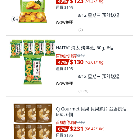
$123
40
%
(
$1.37/10g
)
運費 $195
8/12 星期三
預計送達
WOW免運
(
7
)
HAITAI 海太 烤洋蔥, 60g, 6個
首購折扣價
$247
$130
47
%
(
$3.61/10g
)
運費 $195
8/12 星期三
預計送達
WOW免運
(
6059
)
Cj Gourmet 貝果 貝果脆片 蒜香奶油,
60g, 6個
首購折扣價
$719
$231
67
%
(
$6.42/10g
)
運費 $195