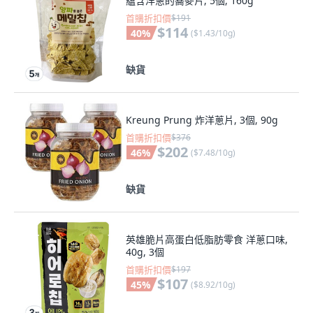
蘊含洋蔥的蕎麥片, 5個, 160g
首購折扣價
$191
$114
40
%
(
$1.43/10g
)
缺貨
Kreung Prung 炸洋蔥片, 3個, 90g
首購折扣價
$376
$202
46
%
(
$7.48/10g
)
缺貨
英雄脆片高蛋白低脂肪零食 洋蔥口味,
40g, 3個
首購折扣價
$197
$107
45
%
(
$8.92/10g
)