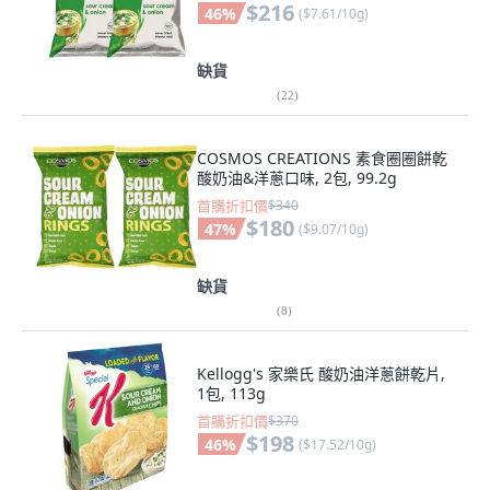
$216
46
%
(
$7.61/10g
)
缺貨
(
22
)
COSMOS CREATIONS 素食圈圈餅乾
酸奶油&洋蔥口味, 2包, 99.2g
首購折扣價
$340
$180
47
%
(
$9.07/10g
)
缺貨
(
8
)
Kellogg's 家樂氏 酸奶油洋蔥餅乾片,
1包, 113g
首購折扣價
$370
$198
46
%
(
$17.52/10g
)