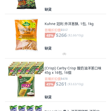
缺貨
Kuhne 冠利 炸洋蔥酥, 1包, 1kg
首購折扣價
$517
$266
48
%
(
$2.66/10g
)
缺貨
(
8
)
[Crisp] Carby Crisp 酸奶油洋蔥口味
45g x 16包, 16個
首購折扣價
$478
$261
45
%
(
$3.63/10g
)
缺貨