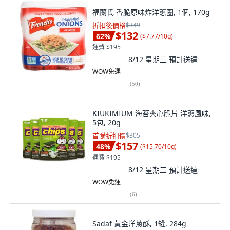
福蘭氏 香脆原味炸洋蔥圈, 1個, 170g
折扣後價格
$349
$132
62
%
(
$7.77/10g
)
運費 $195
8/12 星期三
預計送達
WOW免運
(
50
)
KIUKIMIUM 海苔夾心脆片 洋蔥風味,
5包, 20g
首購折扣價
$305
$157
48
%
(
$15.70/10g
)
運費 $195
8/12 星期三
預計送達
WOW免運
(
6
)
Sadaf 黃金洋蔥酥, 1罐, 284g