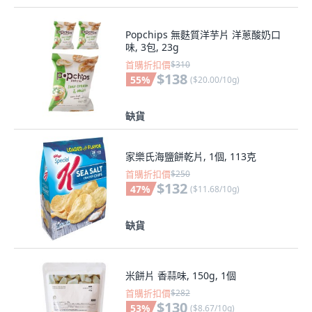
Popchips 無麩質洋芋片 洋蔥酸奶口
味, 3包, 23g
首購折扣價
$310
$138
55
%
(
$20.00/10g
)
缺貨
家樂氏海鹽餅乾片, 1個, 113克
首購折扣價
$250
$132
47
%
(
$11.68/10g
)
缺貨
米餅片 香蒜味, 150g, 1個
首購折扣價
$282
$130
53
%
(
$8.67/10g
)