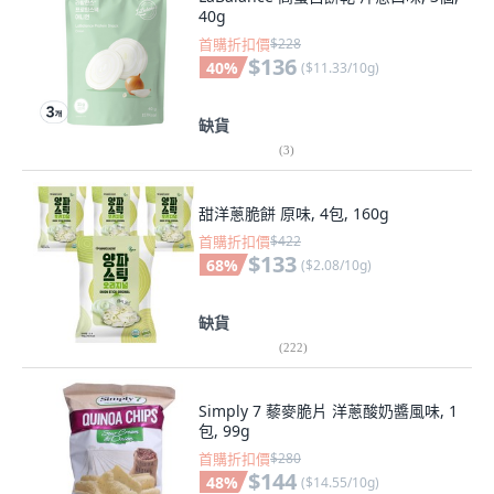
40g
首購折扣價
$228
$136
40
%
(
$11.33/10g
)
缺貨
(
3
)
甜洋蔥脆餅 原味, 4包, 160g
首購折扣價
$422
$133
68
%
(
$2.08/10g
)
缺貨
(
222
)
Simply 7 藜麥脆片 洋蔥酸奶醬風味, 1
包, 99g
首購折扣價
$280
$144
48
%
(
$14.55/10g
)