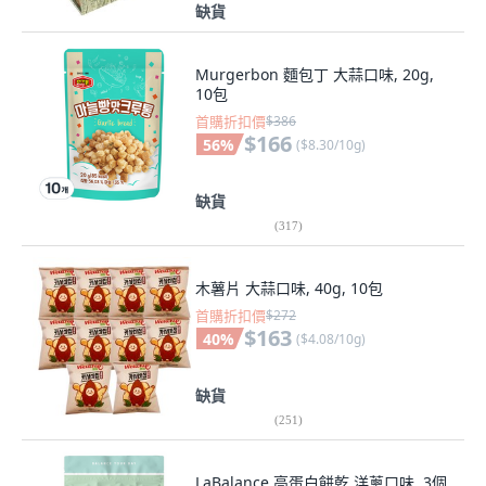
缺貨
Murgerbon 麵包丁 大蒜口味, 20g,
10包
首購折扣價
$386
$166
56
%
(
$8.30/10g
)
缺貨
(
317
)
木薯片 大蒜口味, 40g, 10包
首購折扣價
$272
$163
40
%
(
$4.08/10g
)
缺貨
(
251
)
LaBalance 高蛋白餅乾 洋蔥口味, 3個,