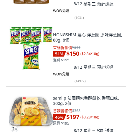
8/12 星期三
預計送達
WOW免運
(
1031
)
NONGSHIM 農心 洋蔥圈 原味洋蔥圈,
80g, 8個
首購折扣價
$311
$150
51
%
(
$2.34/10g
)
運費 $195
8/12 星期三
預計送達
WOW免運
(
14977
)
samlip 法國麵包香酥餅乾 香蒜口味,
300g, 2個
首購折扣價
$368
$197
46
%
(
$3.28/10g
)
運費 $195
8/12 星期三
預計送達