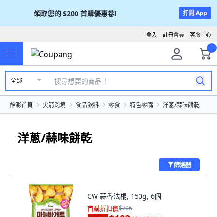
領取您的
$200
首購優惠卷!
打開 App
登入
註冊會員
客服中心
全部
酷澎首頁
火箭跨境
食品飲料
零食
特色零嘴
洋蔥/蒜味餅乾
洋蔥/蒜味餅乾
篩選器
CW 蒜香法棍, 150g, 6個
首購折扣價
$206