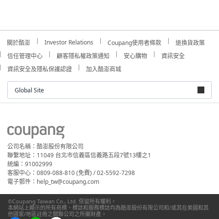
Investor Relations
關於酷澎
Coupang使用者條款
退換貨政策
信任管理中心
顧客隱私權政策通知
安心購物
資訊安全
資訊安全及隱私保護認證
加入酷澎商城
Global Site
公司名稱：酷澎股份有限公司
聯繫地址：11049 台北市信義區信義路五段7號13樓之1
統編：91002999
客服中心：0809-088-810 (免費) / 02-5592-7298
電子郵件：help_tw@coupang.com
©Coupang Taiwan Co., Ltd. 保留所有權利。
本網站上顯示的所有商標、標誌和服務標誌均為酷澎股份有限公司和/或其在美國和其
他國家/地區註冊之關聯公司之所屬財產。