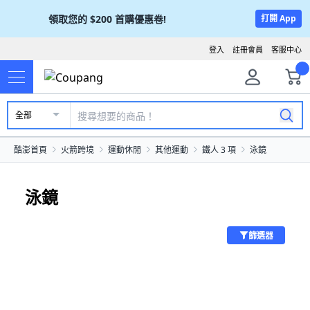
領取您的
$200
首購優惠卷!
打開 App
登入
註冊會員
客服中心
全部
酷澎首頁
火箭跨境
運動休閒
其他運動
鐵人 3 項
泳鏡
泳鏡
篩選器