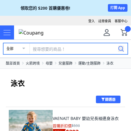
領取您的
$200
首購優惠卷!
打開 App
登入
註冊會員
客服中心
全部
酷澎首頁
火箭跨境
母嬰
兒童服飾
運動/主題服飾
泳衣
泳衣
篩選器
VAENAIT BABY 嬰幼兒長袖連身泳衣
首購折扣價
$593