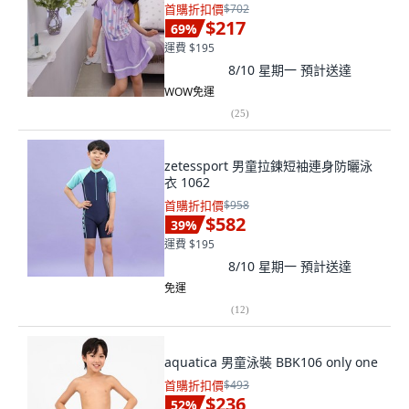
首購折扣價
$702
$217
69
%
運費 $195
8/10 星期一
預計送達
WOW免運
(
25
)
zetessport 男童拉鍊短袖連身防曬泳
衣 1062
首購折扣價
$958
$582
39
%
運費 $195
8/10 星期一
預計送達
免運
(
12
)
aquatica 男童泳裝 BBK106 only one
首購折扣價
$493
$236
52
%