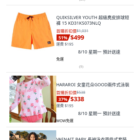
QUIKSILVER YOUTH 超級麂皮排球短
褲 15 KD31KS073NLQ
首購折扣價
$1,031
$499
51
%
運費 $195
8/10 星期一
預計送達
免運
(
9
)
HARAROI 女童花朵GOOD兩件式泳裝
首購折扣價
$538
$338
37
%
運費 $195
8/10 星期一
預計送達
WOW免運
VAENAIT BABY 長袖泳衣兩件式套裝