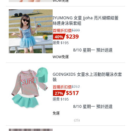
WOW免運
IYUMONG 女童 Jjoha 亮片蝴蝶結蕾
絲連身泳裝套組
首購折扣價
$399
$239
40
%
運費 $195
8/10 星期一
預計送達
WOW免運
GOINGKIDS 女童水上活動防曬泳衣套
裝
首購折扣價
$717
$517
27
%
運費 $195
8/10 星期一
預計送達
免運
(
25
)