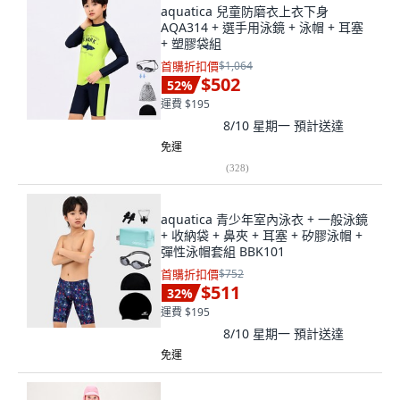
aquatica 兒童防磨衣上衣下身
AQA314 + 選手用泳鏡 + 泳帽 + 耳塞
+ 塑膠袋組
首購折扣價
$1,064
$502
52
%
運費 $195
8/10 星期一
預計送達
免運
(
328
)
aquatica 青少年室內泳衣 + 一般泳鏡
+ 收納袋 + 鼻夾 + 耳塞 + 矽膠泳帽 +
彈性泳帽套組 BBK101
首購折扣價
$752
$511
32
%
運費 $195
8/10 星期一
預計送達
免運