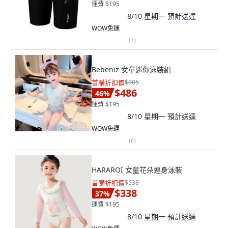
運費 $195
8/10 星期一
預計送達
WOW免運
(
1
)
Bebeniz 女童迷你泳裝組
首購折扣價
$905
$486
46
%
運費 $195
8/10 星期一
預計送達
WOW免運
(
6
)
HARAROI 女童花朵連身泳裝
首購折扣價
$538
$338
37
%
運費 $195
8/10 星期一
預計送達