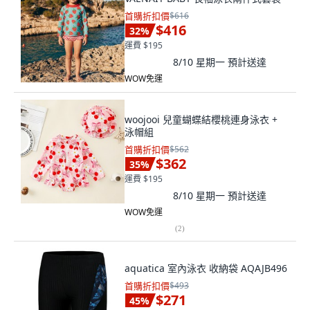
首購折扣價
$616
$416
32
%
運費 $195
8/10 星期一
預計送達
WOW免運
woojooi 兒童蝴蝶結櫻桃連身泳衣 +
泳帽組
首購折扣價
$562
$362
35
%
運費 $195
8/10 星期一
預計送達
WOW免運
(
2
)
aquatica 室內泳衣 收納袋 AQAJB496
首購折扣價
$493
$271
45
%