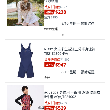
朵泳裝組
首購折扣價
$397
$238
40
%
運費 $195
8/10 星期一
預計送達
WOW免運
(
5
)
ROXY 兒童求生游泳三分半身泳褲
TE21KI306NVA
首購折扣價
$1,809
$947
47
%
8/10 星期一
預計送達
免運
aquatica 男性用 一般用 泳鏡 防磨衣
5件組 AQAJTP24002
首購折扣價
$729
$529
27
%