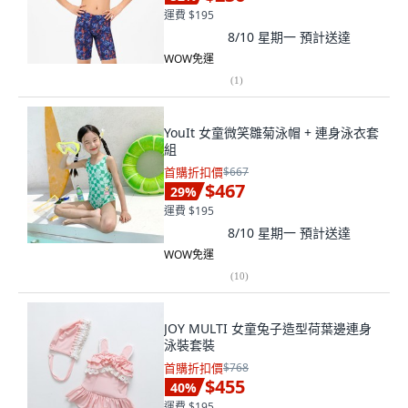
運費 $195
8/10 星期一
預計送達
WOW免運
(
1
)
YouIt 女童微笑雛菊泳帽 + 連身泳衣套
組
首購折扣價
$667
$467
29
%
運費 $195
8/10 星期一
預計送達
WOW免運
(
10
)
JOY MULTI 女童兔子造型荷葉邊連身
泳裝套裝
首購折扣價
$768
$455
40
%
運費 $195