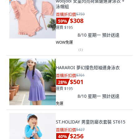
woojooi 女童閃亮荷葉邊連身泳衣 +
泳帽組
首購折扣價
$759
$308
59
%
運費 $195
8/10 星期一
預計送達
WOW免運
(
1
)
HARAROI 夢幻撞色短袖連身泳衣
首購折扣價
$701
$501
28
%
運費 $195
8/10 星期一
預計送達
免運
ST.HOLIDAY 男童防磨衣套裝 ST615
首購折扣價
$427
$256
40
%