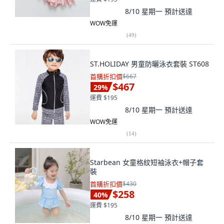
8/10 星期一
預計送達
WOW免運
(
49
)
ST.HOLIDAY 男童防曬泳衣套裝 ST608
首購折扣價
$667
$467
29
%
運費 $195
8/10 星期一
預計送達
WOW免運
(
14
)
Starbean 女童格紋短袖泳衣+帽子套
裝
首購折扣價
$430
$258
40
%
運費 $195
8/10 星期一
預計送達