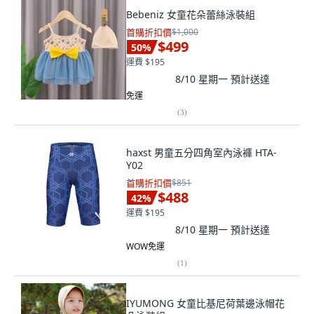
Bebeniz 女童花朵蕾絲泳裝組
首購折扣價
$1,000
$499
50
%
運費 $195
8/10 星期一
預計送達
免運
(
3
)
haxst 男童五分四角室內泳褲 HTA-
Y02
首購折扣價
$851
$488
42
%
運費 $195
8/10 星期一
預計送達
WOW免運
(
1
)
IYUMONG 女童比基尼荷葉邊泳帽花