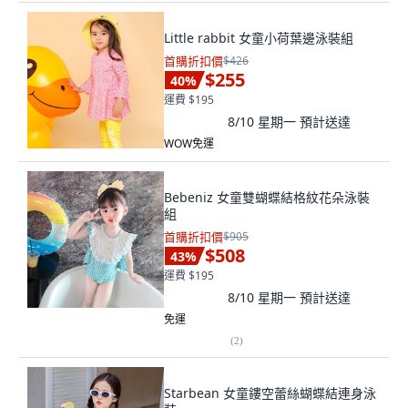
Little rabbit 女童小荷葉邊泳裝組
首購折扣價
$426
$255
40
%
運費 $195
8/10 星期一
預計送達
WOW免運
Bebeniz 女童雙蝴蝶結格紋花朵泳裝
組
首購折扣價
$905
$508
43
%
運費 $195
8/10 星期一
預計送達
免運
(
2
)
Starbean 女童鏤空蕾絲蝴蝶結連身泳