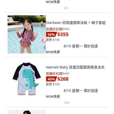
WOW免運
(
2
)
Starbean 荷葉邊圖案泳裝 + 帽子套組
首購折扣價
$555
$355
36
%
運費 $195
8/10 星期一
預計送達
WOW免運
Vaenait Baby 孩童恐龍圖案連身泳衣
首購折扣價
$447
$268
40
%
運費 $195
8/10 星期一
預計送達
WOW免運
(
34
)