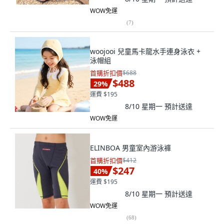
WOW免運
(
7
)
woojooi 兒童馬卡龍水手連身泳衣 +
泳帽組
首購折扣價
$688
$488
29
%
運費 $195
8/10 星期一
預計送達
WOW免運
ELINBOA 男童室內游泳褲
首購折扣價
$412
$247
40
%
運費 $195
8/10 星期一
預計送達
WOW免運
(
68
)