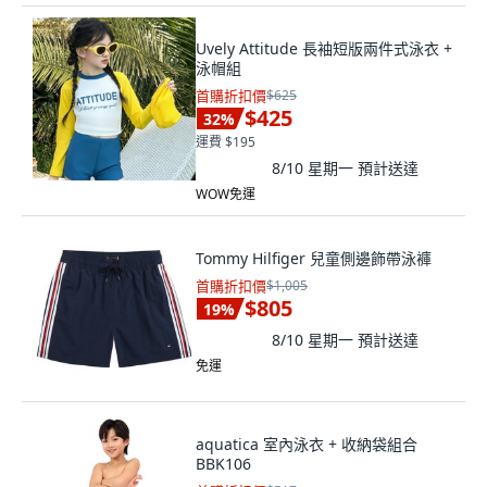
Uvely Attitude 長袖短版兩件式泳衣 +
泳帽組
首購折扣價
$625
$425
32
%
運費 $195
8/10 星期一
預計送達
WOW免運
Tommy Hilfiger 兒童側邊飾帶泳褲
首購折扣價
$1,005
$805
19
%
8/10 星期一
預計送達
免運
aquatica 室內泳衣 + 收納袋組合
BBK106