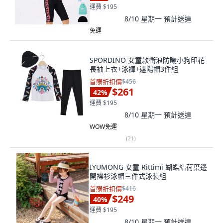
運費 $195
8/10 星期一
預計送達
免運
SPORDINO 女童款衝浪防曬小狗印花
長袖上衣+泳褲+遮陽帽3件組
首購折扣價
$456
$261
42
%
運費 $195
8/10 星期一
預計送達
WOW免運
(
21
)
IYUMONG 女童 Rittimi 蝴蝶結荷葉邊
開襟衫泳帽三件式泳裝組
首購折扣價
$416
$249
40
%
運費 $195
8/10 星期一
預計送達