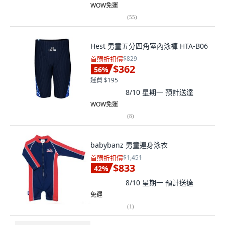
WOW免運
(
55
)
Hest 男童五分四角室內泳褲 HTA-B06
首購折扣價
$829
$362
56
%
運費 $195
8/10 星期一
預計送達
WOW免運
(
8
)
babybanz 男童連身泳衣
首購折扣價
$1,451
$833
42
%
8/10 星期一
預計送達
免運
(
1
)