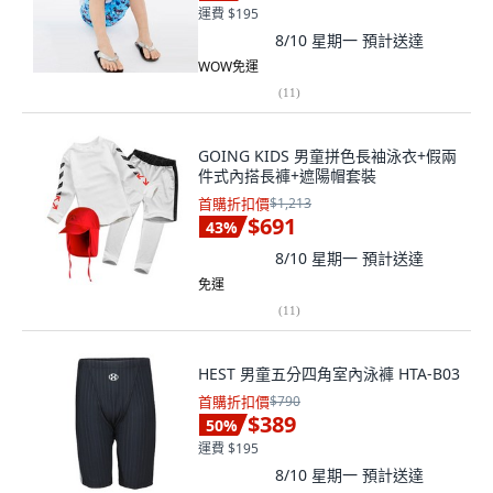
運費 $195
8/10 星期一
預計送達
WOW免運
(
11
)
GOING KIDS 男童拼色長袖泳衣+假兩
件式內搭長褲+遮陽帽套裝
首購折扣價
$1,213
$691
43
%
8/10 星期一
預計送達
免運
(
11
)
HEST 男童五分四角室內泳褲 HTA-B03
首購折扣價
$790
$389
50
%
運費 $195
8/10 星期一
預計送達