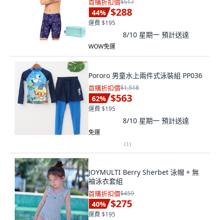
首購折扣價
$517
$288
44
%
運費 $195
8/10 星期一
預計送達
WOW免運
Pororo 男童水上兩件式泳裝組 PP036
首購折扣價
$1,518
$563
62
%
運費 $195
8/10 星期一
預計送達
免運
(
1
)
JOYMULTI Berry Sherbet 泳帽 + 無
袖泳衣套組
首購折扣價
$459
$275
40
%
運費 $195