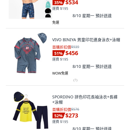
$534
35
%
運費 $195
8/10 星期一
預計送達
免運
VIVO BINIYA 男童印花連身泳衣+泳帽
首購折扣價
$939
$456
51
%
運費 $195
8/10 星期一
預計送達
WOW免運
(
7
)
SPORDINO 拼色印花長袖泳衣+長褲
+泳帽
首購折扣價
$576
$273
52
%
運費 $195
8/10 星期一
預計送達