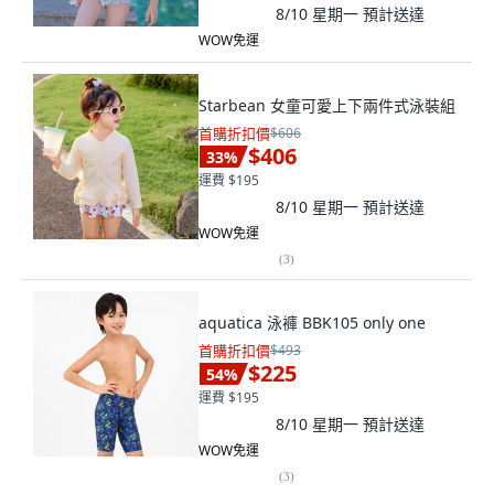
8/10 星期一
預計送達
WOW免運
Starbean 女童可愛上下兩件式泳裝組
首購折扣價
$606
$406
33
%
運費 $195
8/10 星期一
預計送達
WOW免運
(
3
)
aquatica 泳褲 BBK105 only one
首購折扣價
$493
$225
54
%
運費 $195
8/10 星期一
預計送達
WOW免運
(
3
)