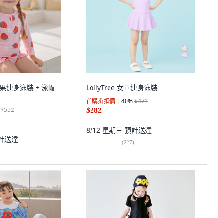
童莓果連身泳裝 + 泳帽
LollyTree 女童連身泳裝
首購折扣價
40
%
$471
$552
$282
8/12 星期三
預計送達
計送達
(
227
)