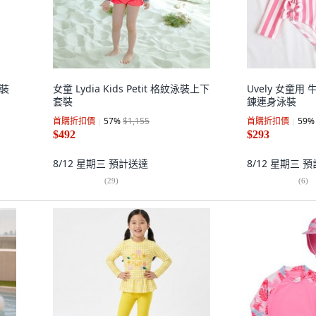
泳裝
女童 Lydia Kids Petit 格紋泳裝上下
Uvely 女童
套裝
鍊連身泳裝
首購折扣價
57
%
$1,155
首購折扣價
59
%
$492
$293
8/12 星期三
預計送達
8/12 星期三
預
(
29
)
(
6
)