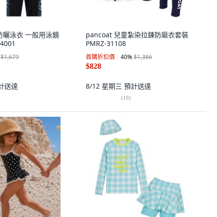
兒童防曬泳衣 一般用泳鏡
pancoat 兒童紮染拉鍊防磨衣套裝
4001
PMRZ-31108
$1,679
首購折扣價
40
%
$1,386
$828
計送達
8/12 星期三
預計送達
(
10
)