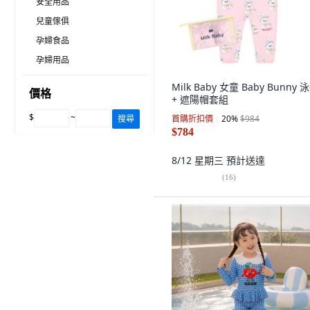
安全用品
兒童傢俱
孕婦食品
孕婦用品
Milk Baby 女童 Baby Bunny 
價格
+ 遮陽帽套組
$
~
搜尋
首購折扣價
20
%
$984
$784
8/12 星期三
預計送達
(
16
)