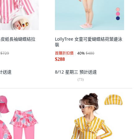
用 牛皮紙長袖蝴蝶結拉
LollyTree 女童可愛蝴蝶結荷葉邊泳
裝
$729
首購折扣價
40
%
$480
$288
計送達
8/12 星期三
預計送達
(
73
)