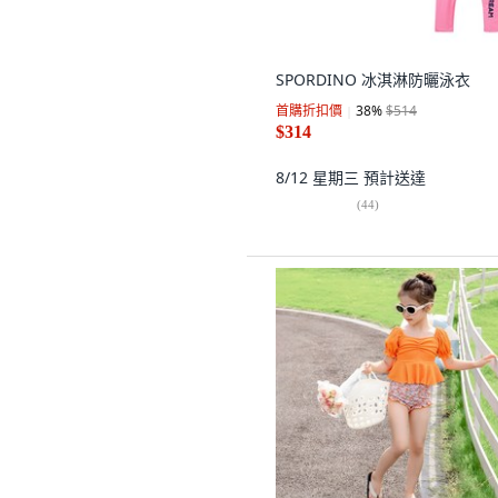
SPORDINO 冰淇淋防曬泳衣
首購折扣價
38
%
$514
$314
8/12 星期三
預計送達
(
44
)