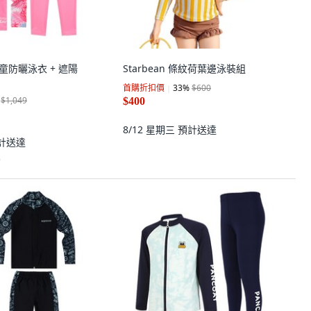
 女童防曬泳衣 + 遮陽
Starbean 條紋荷葉邊泳裝組
首購折扣價
33
%
$600
$1,049
$400
8/12 星期三
預計送達
計送達
)