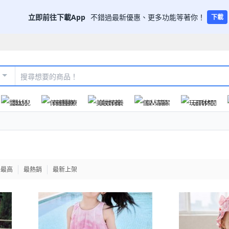
立即前往下載App
不錯過最新優惠、更多功能等著你！
下載
嬰幼兒
保健醫療
美妝保養
個人清潔
玩具休閒
格最高
最熱銷
最新上架