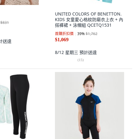
UNITED COLORS OF BENETTON.
KIDS 女童愛心格紋防磨衣上衣 + 內
$831
搭褲裙 + 泳帽組 QCETQ1531
首購折扣價
39
%
$1,762
$1,069
計送達
8/12 星期三
預計送達
(
15
)