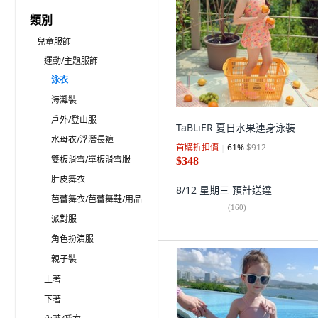
類別
兒童服飾
運動/主題服飾
泳衣
海灘裝
戶外/登山服
TaBLiER 夏日水果連身泳裝
水母衣/浮潛長褲
首購折扣價
61
%
$912
雙板滑雪/單板滑雪服
$348
肚皮舞衣
8/12 星期三
預計送達
芭蕾舞衣/芭蕾舞鞋/用品
(
160
)
派對服
角色扮演服
親子裝
上著
下著