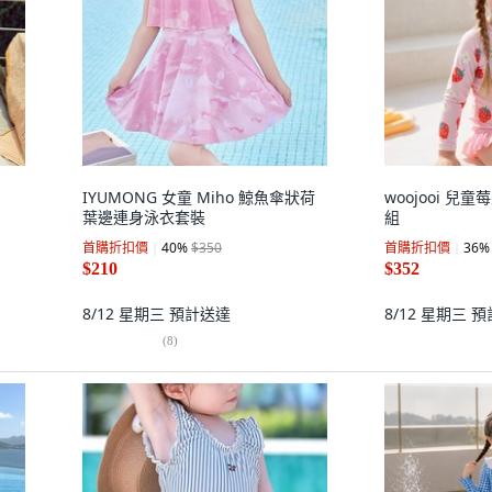
IYUMONG 女童 Miho 鯨魚傘狀荷
woojooi 兒
葉邊連身泳衣套裝
組
首購折扣價
40
%
$350
首購折扣價
36
%
$210
$352
8/12 星期三
預計送達
8/12 星期三
預
(
8
)