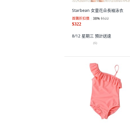
Starbean 女童花朵長袖泳衣
首購折扣價
38
%
$522
$322
8/12 星期三
預計送達
(
6
)