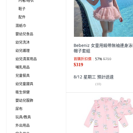
內著/睡衣
鞋子
配件
濕紙巾
嬰幼兒食品
幼兒洗沐
Bebeniz 女童用緞帶無袖連身
帽子套組
幼兒護理
幼兒清潔用品
首購折扣價
57
%
$759
$319
哺乳用品
兒童餐具
8/12 星期三
預計送達
幼兒童寢具
(
10
)
衛生保健
嬰幼兒服飾
尿布
玩具/教具
外出用品