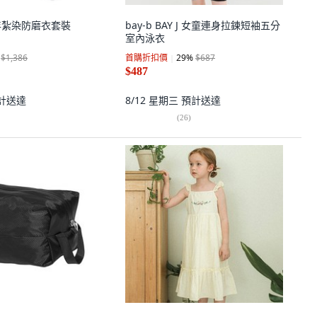
青少年紮染防磨衣套裝
bay-b BAY J 女童連身拉鍊短袖五分
室內泳衣
$1,386
首購折扣價
29
%
$687
$487
計送達
8/12 星期三
預計送達
(
26
)