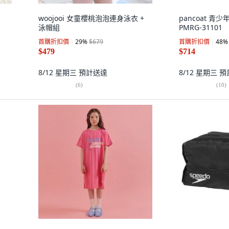
woojooi 女童櫻桃泡泡連身泳衣 +
pancoat 
泳帽組
PMRG-31101
首購折扣價
29
%
$679
首購折扣價
48
%
$479
$714
8/12 星期三
預計送達
8/12 星期三
預
(
6
)
(
10
)