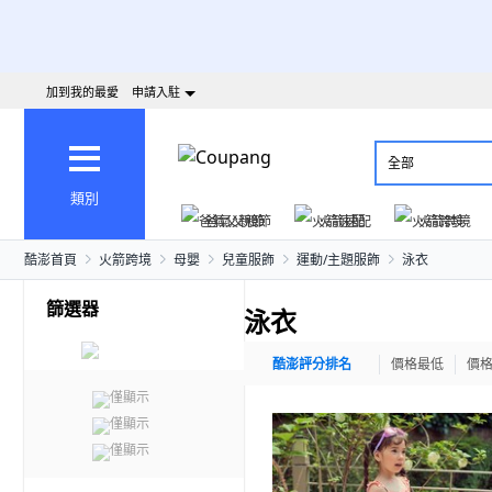
加到我的最愛
申請入駐
全部
類別
爸氣父親節
火箭速配
火箭跨境
酷澎首頁
火箭跨境
母嬰
兒童服飾
運動/主題服飾
泳衣
篩選器
泳衣
酷澎評分排名
價格最低
價
僅顯示
僅顯示
僅顯示