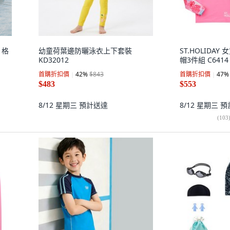
o 格
幼童荷葉邊防曬泳衣上下套裝
ST.HOLIDAY
KD32012
帽3件組 C6414
首購折扣價
42
%
$843
首購折扣價
47
%
$483
$553
8/12 星期三
預計送達
8/12 星期三
預
(
103