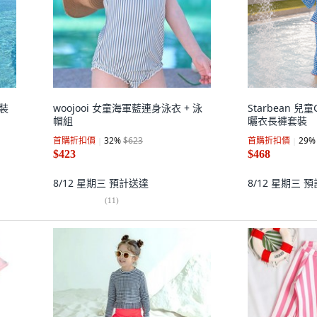
泳裝
woojooi 女童海軍藍連身泳衣 + 泳
Starbean 兒
帽組
曬衣長褲套裝
首購折扣價
32
%
$623
首購折扣價
29
%
$423
$468
8/12 星期三
預計送達
8/12 星期三
預
(
11
)