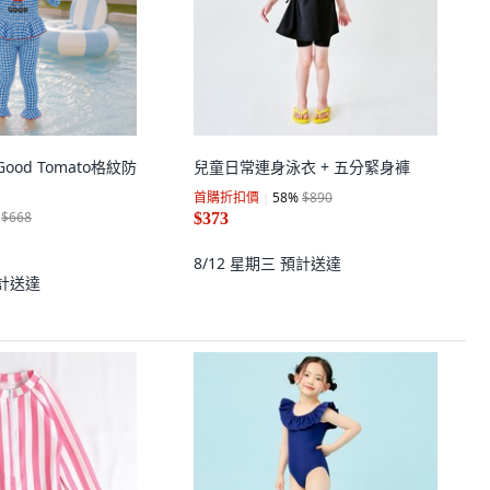
童Good Tomato格紋防
兒童日常連身泳衣 + 五分緊身褲
首購折扣價
58
%
$890
$668
$373
8/12 星期三
預計送達
計送達