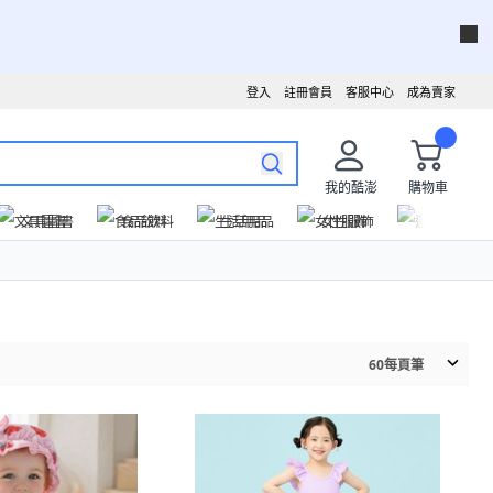
登入
註冊會員
客服中心
成為賣家
我的酷澎
購物車
文具圖書
食品飲料
生活用品
女性服飾
運動戶外
60
每頁筆