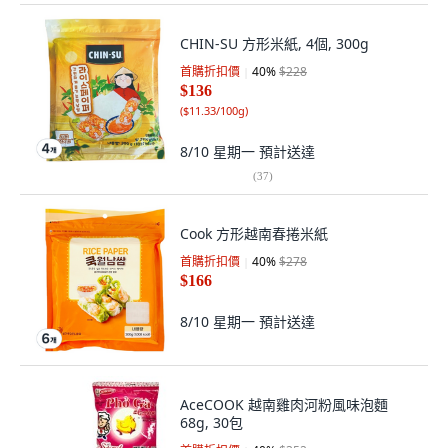
CHIN-SU 方形米紙, 4個, 300g
首購折扣價
40
%
$228
$136
(
$11.33/100g
)
8/10 星期一
預計送達
(
37
)
Cook 方形越南春捲米紙
首購折扣價
40
%
$278
$166
8/10 星期一
預計送達
AceCOOK 越南雞肉河粉風味泡麵
68g, 30包