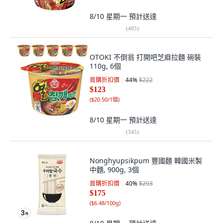
8/10 星期一
預計送達
(
405
)
OTOKI 不倒翁 打開吧芝麻拉麵 碗裝
110g, 6個
首購折扣價
44
%
$222
$123
(
$20.50/1個
)
8/10 星期一
預計送達
(
345
)
Nonghyupsikpum 豐國麵 韓國米製
中麵, 900g, 3個
首購折扣價
40
%
$293
$175
(
$6.48/100g
)