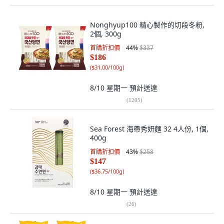
Nonghyup100 精心製作的切段冬粉,
2個, 300g
首購折扣價
44
%
$337
$186
(
$31.00/100g
)
8/10 星期一
預計送達
(
1205
)
Sea Forest 海帶秀妍麵 32 4人份, 1個,
400g
首購折扣價
43
%
$258
$147
(
$36.75/100g
)
8/10 星期一
預計送達
(
26
)