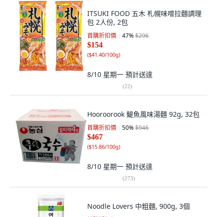
ITSUKI FOOD 五木 札幌味噌拉麵調理
包 2人份, 2包
首購折扣價
47
%
$296
$154
(
$41.40/100g
)
8/10 星期一
預計送達
(
22
)
Hooroorook 鯷魚風味湯麵 92g, 32包
首購折扣價
50
%
$946
$467
(
$15.86/100g
)
8/10 星期一
預計送達
(
273
)
Noodle Lovers 中粗麵, 900g, 3個