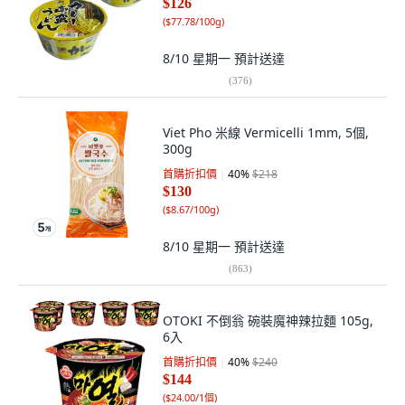
$126
(
$77.78/100g
)
8/10 星期一
預計送達
(
376
)
Viet Pho 米線 Vermicelli 1mm, 5個,
300g
首購折扣價
40
%
$218
$130
(
$8.67/100g
)
8/10 星期一
預計送達
(
863
)
OTOKI 不倒翁 碗裝魔神辣拉麵 105g,
6入
首購折扣價
40
%
$240
$144
(
$24.00/1個
)