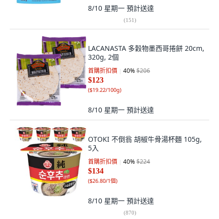
8/10 星期一
預計送達
(
151
)
LACANASTA 多穀物墨西哥捲餅 20cm,
320g, 2個
首購折扣價
40
%
$206
$123
(
$19.22/100g
)
8/10 星期一
預計送達
OTOKI 不倒翁 胡椒牛骨湯杯麵 105g,
5入
首購折扣價
40
%
$224
$134
(
$26.80/1個
)
8/10 星期一
預計送達
(
870
)