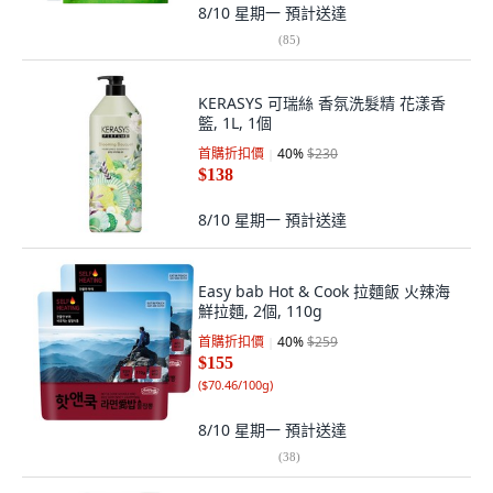
8/10 星期一
預計送達
(
85
)
KERASYS 可瑞絲 香氛洗髮精 花漾香
籃, 1L, 1個
首購折扣價
40
%
$230
$138
8/10 星期一
預計送達
Easy bab Hot & Cook 拉麵飯 火辣海
鮮拉麵, 2個, 110g
首購折扣價
40
%
$259
$155
(
$70.46/100g
)
8/10 星期一
預計送達
(
38
)