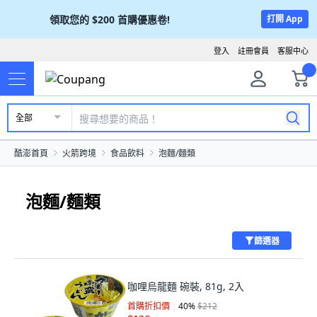
領取您的
$200
首購優惠卷!
打開 App
登入
註冊會員
客服中心
全部
酷澎首頁
火箭跨境
食品飲料
泡麵/麵類
泡麵/麵類
篩選器
咖哩烏龍麵 碗裝, 81g, 2入
首購折扣價
40
%
$212