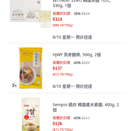
WITHEAT ZERO 韓國米麵 10入,
330g, 1個
首購折扣價
38
%
$524
$324
(
$98.18/100g
)
8/10 星期一
預計送達
HJWF 燕麥麵條, 500g, 2個
首購折扣價
40
%
$229
$137
(
$13.70/100g
)
8/10 星期一
預計送達
Sempio 膳府 韓國產米素麵, 400g, 2
個
首購折扣價
40
%
$211
$126
(
$15.75/100g
)