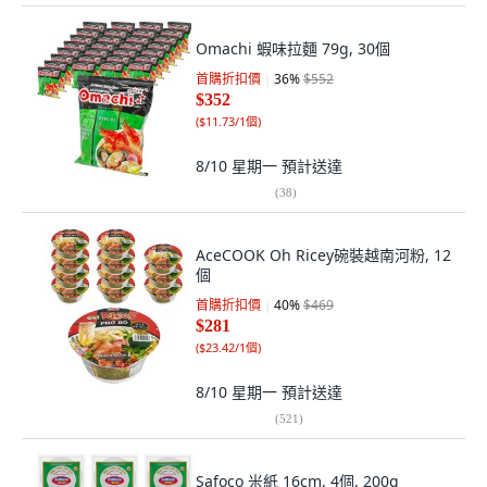
Omachi 蝦味拉麵 79g, 30個
首購折扣價
36
%
$552
$352
(
$11.73/1個
)
8/10 星期一
預計送達
(
38
)
AceCOOK Oh Ricey碗裝越南河粉, 12
個
首購折扣價
40
%
$469
$281
(
$23.42/1個
)
8/10 星期一
預計送達
(
521
)
Safoco 米紙 16cm, 4個, 200g