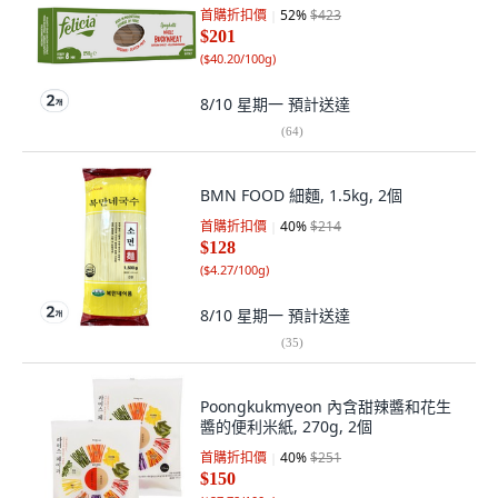
首購折扣價
52
%
$423
$201
(
$40.20/100g
)
8/10 星期一
預計送達
(
64
)
BMN FOOD 細麵, 1.5kg, 2個
首購折扣價
40
%
$214
$128
(
$4.27/100g
)
8/10 星期一
預計送達
(
35
)
Poongkukmyeon 內含甜辣醬和花生
醬的便利米紙, 270g, 2個
首購折扣價
40
%
$251
$150