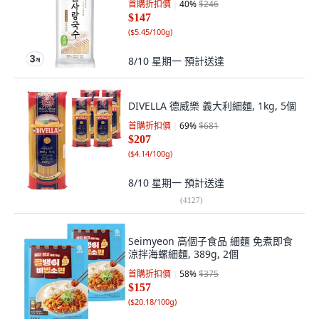
首購折扣價
40
%
$246
$147
(
$5.45/100g
)
8/10 星期一
預計送達
DIVELLA 德威樂 義大利細麵, 1kg, 5個
首購折扣價
69
%
$681
$207
(
$4.14/100g
)
8/10 星期一
預計送達
(
4127
)
Seimyeon 高個子食品 細麵 免煮即食
涼拌海螺細麵, 389g, 2個
首購折扣價
58
%
$375
$157
(
$20.18/100g
)