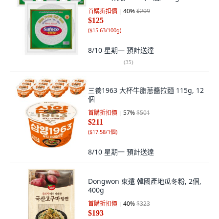
首購折扣價
40
%
$209
$125
(
$15.63/100g
)
8/10 星期一
預計送達
(
35
)
三養1963 大杯牛脂蔥醬拉麵 115g, 12
個
首購折扣價
57
%
$501
$211
(
$17.58/1個
)
8/10 星期一
預計送達
Dongwon 東遠 韓國產地瓜冬粉, 2個,
400g
首購折扣價
40
%
$323
$193