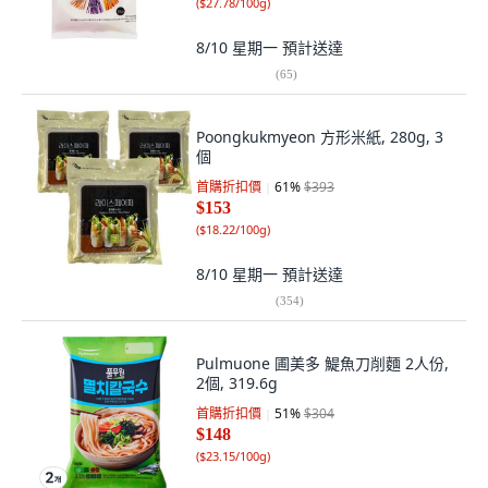
(
$27.78/100g
)
8/10 星期一
預計送達
(
65
)
Poongkukmyeon 方形米紙, 280g, 3
個
首購折扣價
61
%
$393
$153
(
$18.22/100g
)
8/10 星期一
預計送達
(
354
)
Pulmuone 圃美多 鯷魚刀削麵 2人份,
2個, 319.6g
首購折扣價
51
%
$304
$148
(
$23.15/100g
)