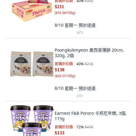
首購折扣價
40
%
$352
$211
(
$10.34/100g
)
8/10 星期一
預計送達
(
67
)
Poongkukmyeon 墨西哥薄餅 20cm,
320g, 2個
首購折扣價
40
%
$218
$130
(
$20.31/100g
)
8/10 星期一
預計送達
(
31
)
Earnest F&B Pororo 卡邦尼年糕, 3個,
115g
首購折扣價
72
%
$476
$133