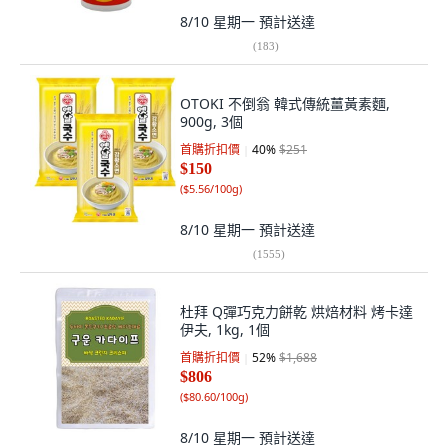
8/10 星期一
預計送達
(
183
)
OTOKI 不倒翁 韓式傳統薑黃素麵,
900g, 3個
首購折扣價
40
%
$251
$150
(
$5.56/100g
)
8/10 星期一
預計送達
(
1555
)
杜拜 Q彈巧克力餅乾 烘焙材料 烤卡達
伊夫, 1kg, 1個
首購折扣價
52
%
$1,688
$806
(
$80.60/100g
)
8/10 星期一
預計送達