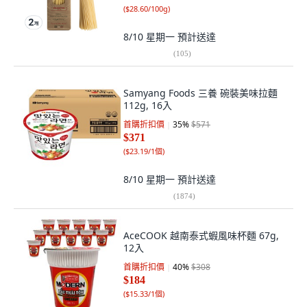
(
$28.60/100g
)
8/10 星期一
預計送達
(
105
)
Samyang Foods 三養 碗裝美味拉麵
112g, 16入
首購折扣價
35
%
$571
$371
(
$23.19/1個
)
8/10 星期一
預計送達
(
1874
)
AceCOOK 越南泰式蝦風味杯麵 67g,
12入
首購折扣價
40
%
$308
$184
(
$15.33/1個
)