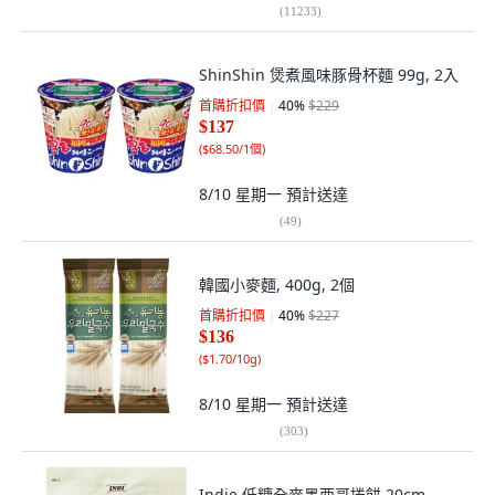
(
11233
)
ShinShin 煲煮風味豚骨杯麵 99g, 2入
首購折扣價
40
%
$229
$137
(
$68.50/1個
)
8/10 星期一
預計送達
(
49
)
韓國小麥麵, 400g, 2個
首購折扣價
40
%
$227
$136
(
$1.70/10g
)
8/10 星期一
預計送達
(
303
)
Indie 低糖全麥墨西哥捲餅 20cm,