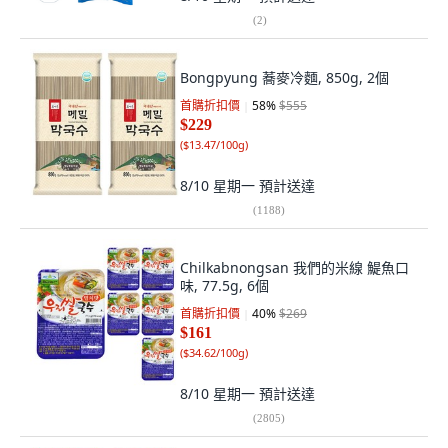
(
2
)
Bongpyung 蕎麥冷麵, 850g, 2個
首購折扣價
58
%
$555
$229
(
$13.47/100g
)
8/10 星期一
預計送達
(
1188
)
Chilkabnongsan 我們的米線 鯷魚口
味, 77.5g, 6個
首購折扣價
40
%
$269
$161
(
$34.62/100g
)
8/10 星期一
預計送達
(
2805
)