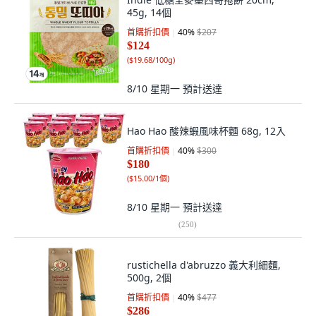
45g, 14個
首購折扣價
40
%
$207
$124
(
$19.68/100g
)
8/10 星期一
預計送達
Hao Hao 酸辣蝦風味杯麵 68g, 12入
首購折扣價
40
%
$300
$180
(
$15.00/1個
)
8/10 星期一
預計送達
(
250
)
rustichella d'abruzzo 義大利細麵,
500g, 2個
首購折扣價
40
%
$477
$286