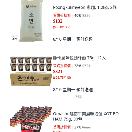
Poongkukmyeon 素麵, 1.2kg, 2個
首購折扣價
40
%
$220
$132
(
$5.50/100g
)
8/10 星期一
預計送達
豚骨風味拉麵杯麵 75g, 12入
首購折扣價
38
%
$521
$321
(
$26.75/1個
)
8/10 星期一
預計送達
(
363
)
Omachi 越南牛肉風味泡麵 XOT BO
HAM 79g, 30包
首購折扣價
37
%
$536