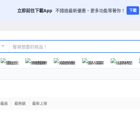
立即前往下載App
不錯過最新優惠、更多功能等著你！
下載
嬰幼兒
保健醫療
美妝保養
個人清潔
玩具休閒
格最高
最熱銷
最新上架