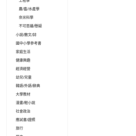
工程學
農/畜/水產學
奈米科學
不可思議/懸疑
小說/散文/詩
國中小學參考書
家庭生活
健康興趣
經濟經營
幼兒/兒童
韓語/外語/辭典
大學教材
漫畫/輕小說
社會政治
應試書/證照
旅行