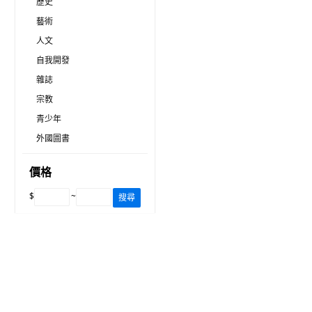
歷史
藝術
人文
自我開發
雜誌
宗教
青少年
外國圖書
價格
$
~
搜尋