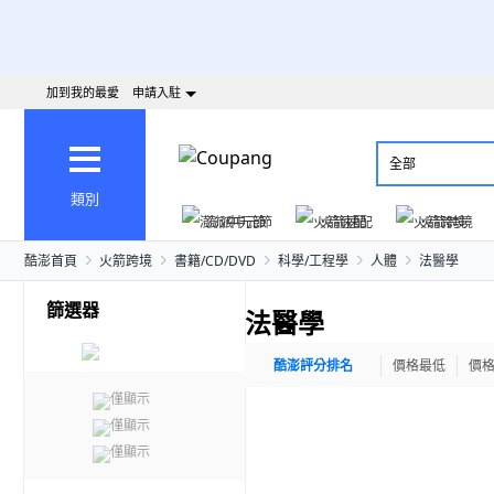
加到我的最愛
申請入駐
全部
類別
澎派中元節
火箭速配
火箭跨境
酷澎首頁
火箭跨境
書籍/CD/DVD
科學/工程學
人體
法醫學
篩選器
法醫學
酷澎評分排名
價格最低
價
僅顯示
僅顯示
僅顯示