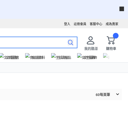
登入
註冊會員
客服中心
成為賣家
我的酷澎
購物車
文具圖書
食品飲料
生活用品
女性服飾
運動戶外
60
每頁筆