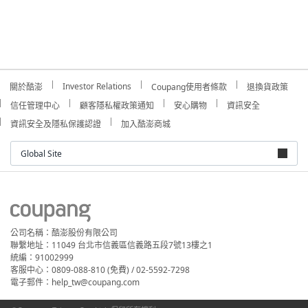
Investor Relations
關於酷澎
Coupang使用者條款
退換貨政策
信任管理中心
顧客隱私權政策通知
安心購物
資訊安全
資訊安全及隱私保護認證
加入酷澎商城
Global Site
公司名稱：酷澎股份有限公司
聯繫地址：11049 台北市信義區信義路五段7號13樓之1
統編：91002999
客服中心：0809-088-810 (免費) / 02-5592-7298
電子郵件：help_tw@coupang.com