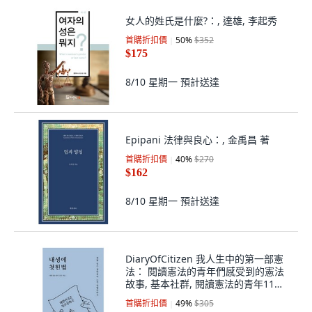
女人的姓氏是什麼?：, 達雄, 李起秀
首購折扣價
50
%
$352
$175
8/10 星期一
預計送達
Epipani 法律與良心：, 金禹昌 著
首購折扣價
40
%
$270
$162
8/10 星期一
預計送達
DiaryOfCitizen 我人生中的第一部憲
法： 閱讀憲法的青年們感受到的憲法
故事, 基本社群, 閱讀憲法的青年11人
著
首購折扣價
49
%
$305