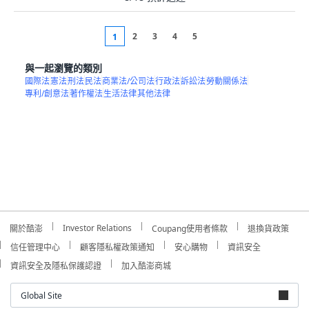
2
3
4
5
1
與一起瀏覽的類別
國際法
憲法
刑法
民法
商業法/公司法
行政法
訴訟法
勞動關係法
專利/創意法
著作權法
生活法律
其他法律
Investor Relations
關於酷澎
Coupang使用者條款
退換貨政策
信任管理中心
顧客隱私權政策通知
安心購物
資訊安全
資訊安全及隱私保護認證
加入酷澎商城
Global Site