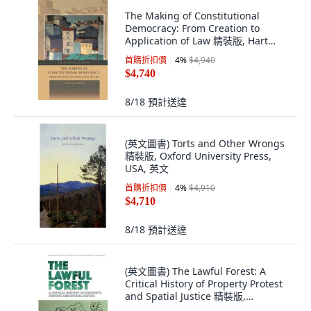
The Making of Constitutional
Democracy: From Creation to
Application of Law 精裝版, Hart
Publishing, 英文
首購折扣價
4
%
$4,940
$4,740
8/18
預計送達
(英文圖書) Torts and Other Wrongs
精裝版, Oxford University Press,
USA, 英文
首購折扣價
4
%
$4,910
$4,710
8/18
預計送達
(英文圖書) The Lawful Forest: A
Critical History of Property Protest
and Spatial Justice 精裝版,
Edinburgh University Press, 英文