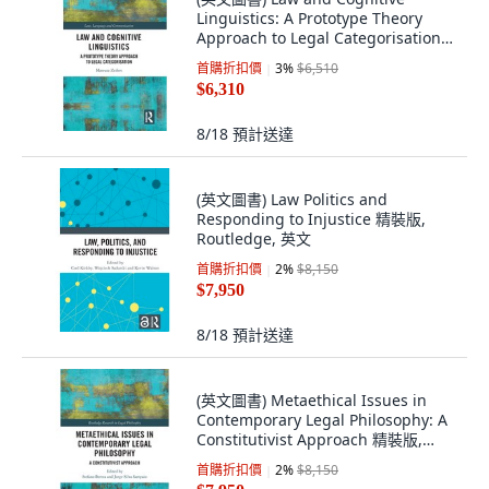
Linguistics: A Prototype Theory
Approach to Legal Categorisation
精裝版, Routledge, 英文
首購折扣價
3
%
$6,510
$6,310
8/18
預計送達
(英文圖書) Law Politics and
Responding to Injustice 精裝版,
Routledge, 英文
首購折扣價
2
%
$8,150
$7,950
8/18
預計送達
(英文圖書) Metaethical Issues in
Contemporary Legal Philosophy: A
Constitutivist Approach 精裝版,
Routledge, 英文
首購折扣價
2
%
$8,150