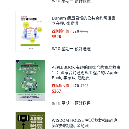
8/10 星期一
預計送達
Dunam 簡單易懂的公共合約解說書,
李在權, 崔泰洪
首購折扣價
32
%
$775
$526
8/10 星期一
預計送達
AEPLEBOOK 有趣的國家合約實務故事
1 ： 國家合約通則與工程合約, Apple
Book, 李承熙, 趙恩貞
首購折扣價
47
%
$705
$367
8/10 星期一
預計送達
WISDOM HOUSE 生活法律常識詞典
第5次修訂版, 金龍國