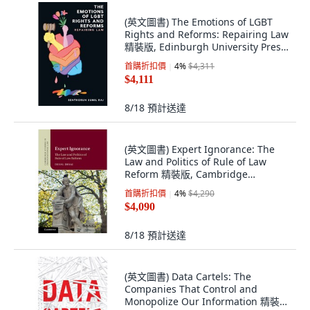
(英文圖書) The Emotions of LGBT
Rights and Reforms: Repairing Law
精裝版, Edinburgh University Press,
英文
首購折扣價
4
%
$4,311
$4,111
8/18
預計送達
(英文圖書) Expert Ignorance: The
Law and Politics of Rule of Law
Reform 精裝版, Cambridge
University Press, 英文
首購折扣價
4
%
$4,290
$4,090
8/18
預計送達
(英文圖書) Data Cartels: The
Companies That Control and
Monopolize Our Information 精裝