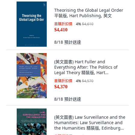
Theorising the Global Legal Order
平裝版, Hart Publishing, 英文
首購折扣價
4
%
$4,610
$4,410
8/18
預計送達
(英文圖書) Hart Fuller and
Everything After: The Politics of
Legal Theory 精裝版, Hart
Publishing, 英文
首購折扣價
4
%
$4,570
$4,370
8/18
預計送達
(英文圖書) Law Surveillance and the
Humanities: Law Surveillance and
the Humanities 精裝版, Edinburgh
University Press, 英文