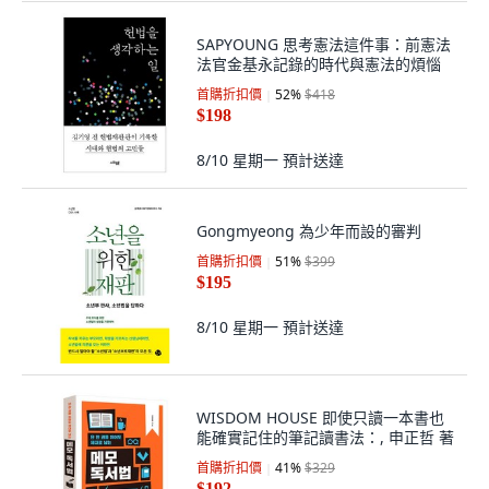
SAPYOUNG 思考憲法這件事：前憲法
法官金基永記錄的時代與憲法的煩惱
首購折扣價
52
%
$418
$198
8/10 星期一
預計送達
Gongmyeong 為少年而設的審判
首購折扣價
51
%
$399
$195
8/10 星期一
預計送達
WISDOM HOUSE 即使只讀一本書也
能確實記住的筆記讀書法：, 申正哲 著
首購折扣價
41
%
$329
$192