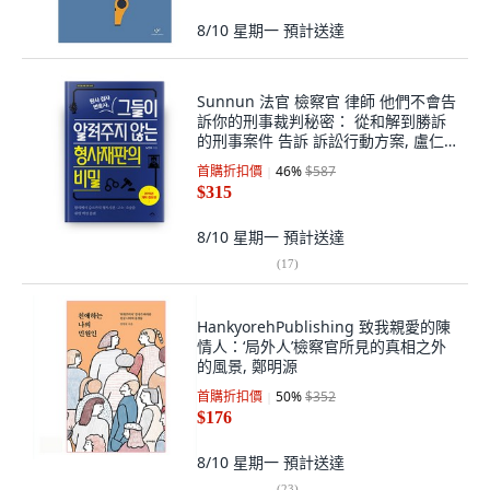
8/10 星期一
預計送達
Sunnun 法官 檢察官 律師 他們不會告
訴你的刑事裁判秘密： 從和解到勝訴
的刑事案件 告訴 訴訟行動方案, 盧仁
秀 著
首購折扣價
46
%
$587
$315
8/10 星期一
預計送達
(
17
)
HankyorehPublishing 致我親愛的陳
情人：‘局外人’檢察官所見的真相之外
的風景, 鄭明源
首購折扣價
50
%
$352
$176
8/10 星期一
預計送達
(
23
)