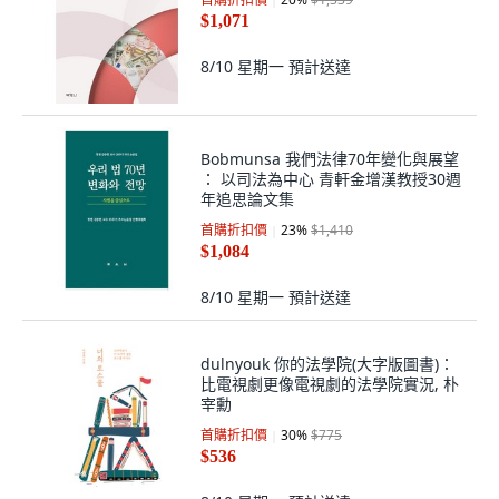
$1,071
8/10 星期一
預計送達
Bobmunsa 我們法律70年變化與展望
： 以司法為中心 青軒金增漢教授30週
年追思論文集
首購折扣價
23
%
$1,410
$1,084
8/10 星期一
預計送達
dulnyouk 你的法學院(大字版圖書)：
比電視劇更像電視劇的法學院實況, 朴
宰勳
首購折扣價
30
%
$775
$536