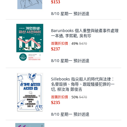
$153
8/10 星期一
預計送達
Barunbooks 個人重整與破產事件處理
一本通, 李熙範, 吳有珍
首購折扣價
49
%
$470
$237
8/10 星期一
預計送達
Sillebooks 指尖殺人的時代與法律：
名譽毀損、侮辱、跟蹤騷擾犯罪的一
切, 柳汝海 鄭俊吉
首購折扣價
50
%
$470
$235
8/10 星期一
預計送達