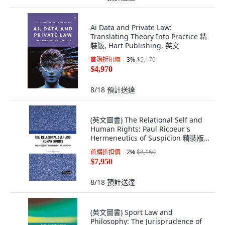
Ai Data and Private Law:
Translating Theory Into Practice 精
裝版, Hart Publishing, 英文
首購折扣價
3
%
$5,170
$4,970
8/18
預計送達
(英文圖書) The Relational Self and
Human Rights: Paul Ricoeur's
Hermeneutics of Suspicion 精裝版,
Birkbeck Law Press, 英文
首購折扣價
2
%
$8,150
$7,950
8/18
預計送達
(英文圖書) Sport Law and
Philosophy: The Jurisprudence of