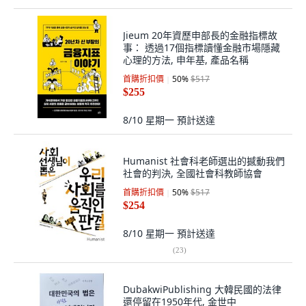
Jieum 20年資歷申部長的金融指標故
事： 透過17個指標讀懂金融市場隱藏
心理的方法, 申年基, 產品名稱
首購折扣價
50
%
$517
$255
8/10 星期一
預計送達
Humanist 社會科老師選出的撼動我們
社會的判決, 全國社會科教師協會
首購折扣價
50
%
$517
$254
8/10 星期一
預計送達
(
23
)
DubakwiPublishing 大韓民國的法律
還停留在1950年代, 金世中