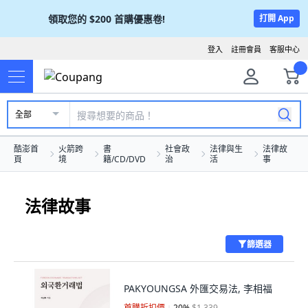
領取您的
$200
首購優惠卷!
打開 App
登入
註冊會員
客服中心
全部
酷澎首
火箭跨
書
社會政
法律與生
法律故
頁
境
籍/CD/DVD
治
活
事
法律故事
篩選器
PAKYOUNGSA 外匯交易法, 李相福
首購折扣價
20
%
$1,339