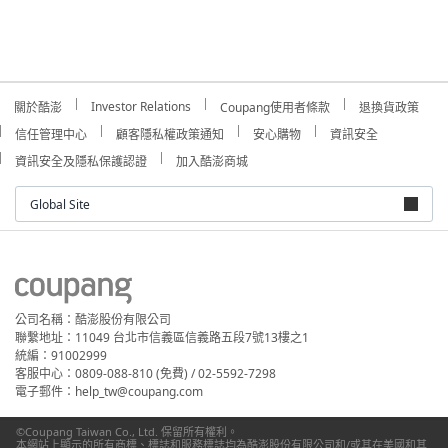
Investor Relations
關於酷澎
Coupang使用者條款
退換貨政策
信任管理中心
顧客隱私權政策通知
安心購物
資訊安全
資訊安全及隱私保護認證
加入酷澎商城
Global Site
公司名稱：酷澎股份有限公司
聯繫地址：11049 台北市信義區信義路五段7號13樓之1
統編：91002999
客服中心：0809-088-810 (免費) / 02-5592-7298
電子郵件：help_tw@coupang.com
©Coupang Taiwan Co., Ltd. 保留所有權利。
本網站上顯示的所有商標、標誌和服務標誌均為酷澎股份有限公司和/或其在美國和其