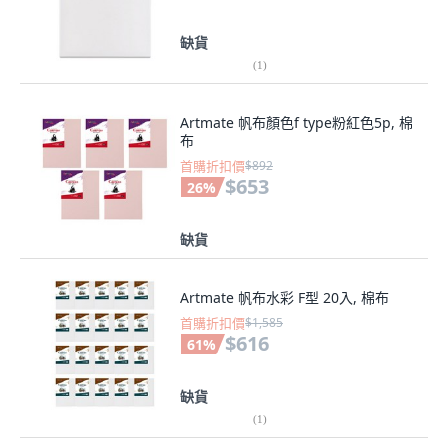
缺貨
(
1
)
Artmate 帆布顏色f type粉紅色5p, 棉
布
首購折扣價
$892
$653
26
%
缺貨
Artmate 帆布水彩 F型 20入, 棉布
首購折扣價
$1,585
$616
61
%
缺貨
(
1
)