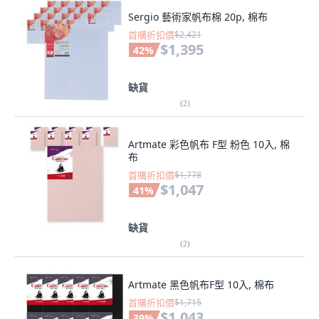
Sergio 藝術家帆布棉 20p, 棉布
首購折扣價
$2,421
$1,395
42
%
缺貨
(
2
)
Artmate 彩色帆布 F型 粉色 10入, 棉
布
首購折扣價
$1,778
$1,047
41
%
缺貨
(
2
)
Artmate 黑色帆布F型 10入, 棉布
首購折扣價
$1,715
$1,043
39
%