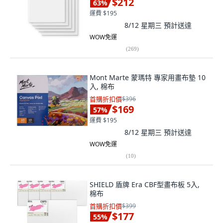
$212
63
%
運費 $195
8/12 星期三
預計送達
WOW免運
(
269
)
Mont Marte 蒙瑪特 專家用畫布墊 10
入, 棉布
首購折扣價
$396
$169
57
%
運費 $195
8/12 星期三
預計送達
WOW免運
(
10
)
SHIELD 盾牌 Era CBF型畫布板 5入,
棉布
首購折扣價
$399
$177
55
%