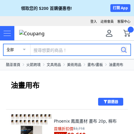
領取您的
$200
首購優惠卷!
打開 App
登入
註冊會員
客服中心
全部
酷澎首頁
火箭跨境
文具用品
美術用品
畫布/畫板
油畫用布
油畫用布
篩選器
Phoenix 鳳凰畫材 畫布 20p, 棉布
首購折扣價
$3,718