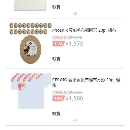
缺貨
(
2
)
Phoenix 黃麻帆布橢圓形 20p, 棉布
首購折扣價
$1,772
$1,572
11
%
缺貨
CERGIO 藝術家帆布棉布方形 20p, 棉
布
首購折扣價
$2,324
$1,500
35
%
缺貨
(
1
)