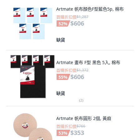
Artmate 帆布顏色F型藍色5p, 棉布
首購折扣價
$1,287
$606
52
%
缺貨
Artmate 畫布 F型 黑色 5入, 棉布
首購折扣價
$1,372
$606
55
%
缺貨
(
2
)
Artmate 帆布圓形 2個, 黃麻
首購折扣價
$766
$353
53
%