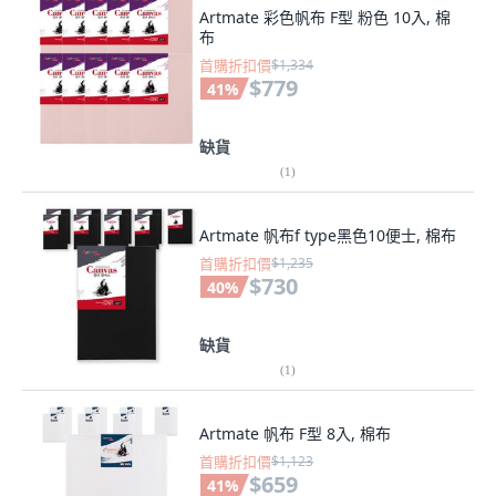
Artmate 彩色帆布 F型 粉色 10入, 棉
布
首購折扣價
$1,334
$779
41
%
缺貨
(
1
)
Artmate 帆布f type黑色10便士, 棉布
首購折扣價
$1,235
$730
40
%
缺貨
(
1
)
Artmate 帆布 F型 8入, 棉布
首購折扣價
$1,123
$659
41
%