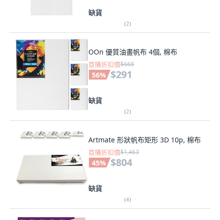
缺貨
(
2
)
OOn 優質油畫帆布 4個, 棉布
首購折扣價
$668
$291
56
%
缺貨
(
2
)
Artmate 形狀帆布矩形 3D 10p, 棉布
首購折扣價
$1,463
$804
45
%
缺貨
(
4
)