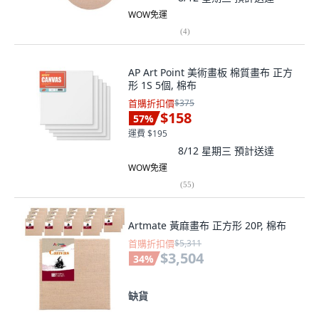
WOW免運
(
4
)
AP Art Point 美術畫板 棉質畫布 正方
形 1S 5個, 棉布
首購折扣價
$375
$158
57
%
運費 $195
8/12 星期三
預計送達
WOW免運
(
55
)
Artmate 黃麻畫布 正方形 20P, 棉布
首購折扣價
$5,311
$3,504
34
%
缺貨