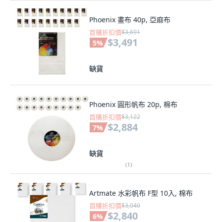
Phoenix 畫布 40p, 亞麻布
首購折扣價
$3,691
$3,491
5
%
缺貨
Phoenix 圓形帆布 20p, 棉布
首購折扣價
$3,122
$2,884
7
%
缺貨
(
1
)
Artmate 水彩帆布 F型 10入, 棉布
首購折扣價
$3,040
$2,840
6
%