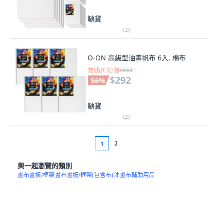
缺貨
(
2
)
O-ON 高級型油畫帆布 6入, 棉布
首購折扣價
$668
$292
56
%
缺貨
(
2
)
2
1
與一起瀏覽的類別
畫布畫板/框架
畫布畫板/框架(包含布)
油畫布輔助用品