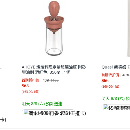
,
AHOYE 烘焙料理定量玻璃油瓶 附矽
Quasi 新德姆卡
膠油刷 酒紅色, 350ml, 1個
首購折扣價
40
%
首購折扣價
40
%
$105
$66
$63
(
$66.00/1個
)
(
$63.00/1個
)
明天 8/8 (六)
預
明天 8/8 (六)
預計送達
$5 酷澎幣回
满 $1,500 再省 $75 (王道卡)