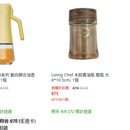
N系列 動向開合油壺
Living Chef 木紋醬油瓶 醋瓶 大
 1個
6*10.5cm, 1個
$199
首購折扣價
40
%
$125
$75
(
$75.00/1個
)
計送達
明天 8/8 (六)
預計送達
省 $75 (王道卡)
饋