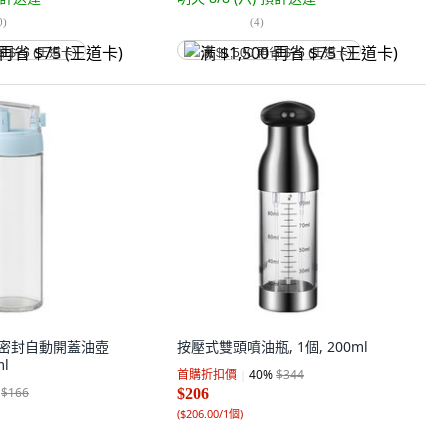
0
)
(
4
)
省 $75 (王道卡)
满 $1,500 再省 $75 (王道卡)
沐 密封自動開蓋油壺
按壓式雙頭噴油瓶, 1個, 200ml
ml
首購折扣價
40
%
$344
$166
$206
(
$206.00/1個
)