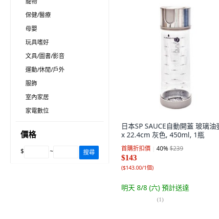
寵物
保健/醫療
母嬰
玩具嗜好
文具/圖書/影音
運動/休閒/戶外
服飾
室內家居
家電數位
日本SP SAUCE自動開蓋 玻璃油壺
價格
x 22.4cm 灰色, 450ml, 1瓶
首購折扣價
40
%
$239
$
~
搜尋
$143
(
$143.00/1個
)
明天 8/8 (六)
預計送達
(
1
)