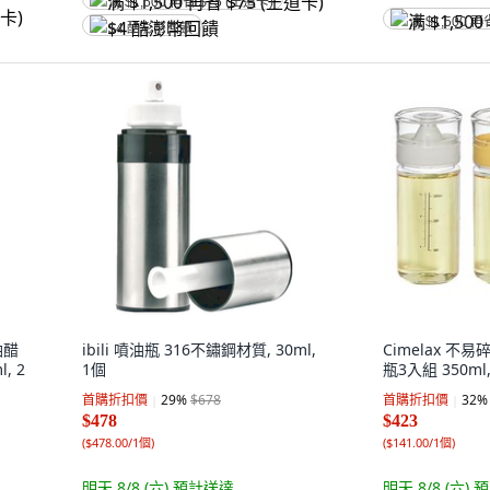
满 $1,500 再省 $75 (王道卡)
满 $1,500 再
$4 酷澎幣回饋
油醋
ibili 噴油瓶 316不鏽鋼材質, 30ml,
Cimelax 
l, 2
1個
瓶3入組 350ml
首購折扣價
29
%
$678
首購折扣價
32
%
$478
$423
(
$478.00/1個
)
(
$141.00/1個
)
明天 8/8 (六)
預計送達
明天 8/8 (六)
預