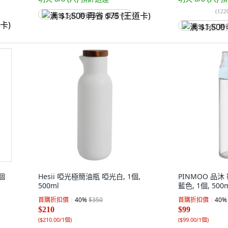
(
122
满 $1,500 再省 $75 (王道卡)
满 $1,500 再
1個
Hesii 啞光極簡油瓶 啞光白, 1個,
PINMOO 品
500ml
藍色, 1個, 500
首購折扣價
40
%
$350
首購折扣價
40
%
$210
$99
(
$210.00/1個
)
(
$99.00/1個
)