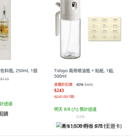
佐料瓶, 250ml, 1個
Tidoyo 兩用噴油瓶 + 貼紙, 1組,
500ml
$110
首購折扣價
40
%
$406
$243
(
$243.00/1個
)
計送達
明天 8/8 (六)
預計送達
饋
(
124
)
满 $1,500 再省 $75 (王道卡)