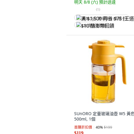
明天 8/8 (六)
預計送達
(
1
)
满 $1,500 再省 $75 (王道卡)
$10 酷澎幣回饋
SUnORO 定量玻璃油壺 W5 黃色
500ml, 1個
首購折扣價
40
%
$199
$119