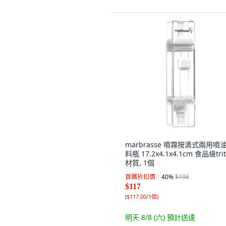
marbrasse 噴霧按滴式兩用噴
料瓶 17.2x4.1x4.1cm 食品級tri
材質, 1個
首購折扣價
40
%
$196
$117
(
$117.00/1個
)
明天 8/8 (六)
預計送達