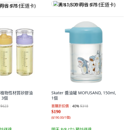
满 $1,500 再省 $75 (王道卡)
省 $75 (王道卡)
不易碎植物性材質矽膠油
Skater 醬油罐 MOFUSAND, 150ml,
, 3個
1個
$623
首購折扣價
40
%
$318
$190
(
$190.00/1個
)
計送達
明天 8/8 (六)
預計送達