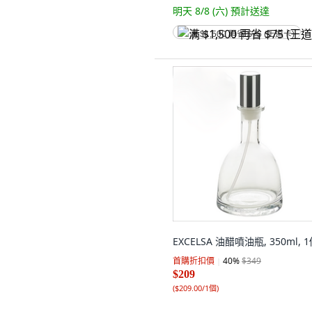
明天 8/8 (六)
預計送達
满 $1,500 再省 $75 (王道卡)
EXCELSA 油醋噴油瓶, 350ml, 
首購折扣價
40
%
$349
$209
(
$209.00/1個
)