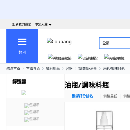
加到我的最愛
申請入駐
全部
類別
爸氣父親節
火箭速配
火箭跨境
酷澎首頁
首購專區
餐廚用品
容器
調味罐/油瓶
油瓶/調味料瓶
篩選器
油瓶/調味料瓶
酷澎評分排名
價格最低
價
僅顯示
僅顯示
僅顯示