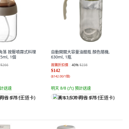
r 懶角落 按壓噴霧式料理
自動開關大容量油醋瓶 顏色隨機,
5ml, 1個
630ml, 1瓶
$266
首購折扣價
40
%
$238
$142
(
$142.00/1個
)
計送達
明天 8/8 (六)
預計送達
省 $75 (王道卡)
满 $1,500 再省 $75 (王道卡)