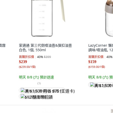
噴霧
家適通 第三代倒噴油壼&彈扣油壼
LazyCorne
白色, 1個, 550ml
調味/噴油瓶, 12
首購折扣價
40
%
$399
首購折扣價
40
%
$239
$159
(
$239.00/1個
)
(
$159.00/1個
)
明天 8/8 (六)
預計送達
明天 8/8 (六)
預
(
3
)
满 $1,500 再
满 $1,500 再省 $75 (王道卡)
$12 酷澎幣回饋