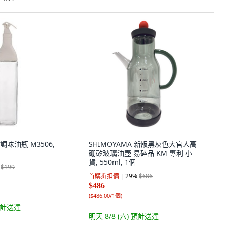
味油瓶 M3506,
SHIMOYAMA 新版黑灰色大官人高
硼矽玻璃油壺 易碎品 KM 專利 小
貨, 550ml, 1個
$199
首購折扣價
29
%
$686
$486
(
$486.00/1個
)
計送達
明天 8/8 (六)
預計送達