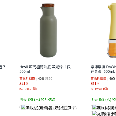
 7
Hesii 啞光極簡油瓶 啞光綠, 1個,
樂博樂博 DAW
500ml
芒果黃, 600ml,
首購折扣價
40
%
$350
首購折扣價
40
%
$210
$119
(
$210.00/1個
)
(
$119.00/1個
)
明天 8/8 (六)
預計送達
明天 8/8 (六)
預
满 $1,500 再省 $75 (王道卡)
满 $1,500 再
$6 酷澎幣回