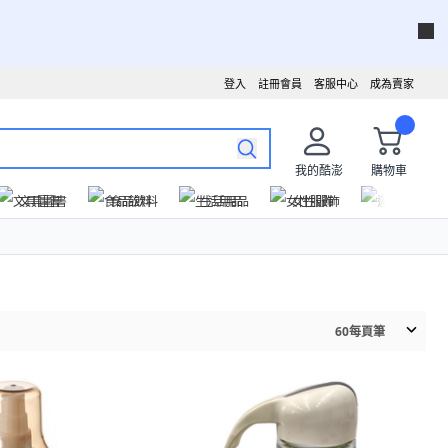
登入
註冊會員
客服中心
成為賣家
我的酷澎
購物車
文具圖書
食品飲料
生活用品
女性服飾
運動戶外
60
每頁筆