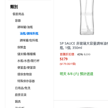
類別
餐廚用品
容器
調味罐/油瓶
油瓶/調味料瓶
調味罐/佐料瓶
SP SAUCE 非玻璃大容量調味油
保鮮盒
瓶, 1個, 350ml
儲米桶/雜糧桶
首購折扣價
40
%
$299
$179
水瓶/水壺/隨行杯
(
$179.00/1個
)
便當盒/便當袋
明天 8/8 (六)
預計送達
環保食物袋
特殊保存容器
日用品/免洗
廚房百貨
鍋具