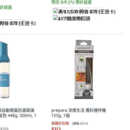
明天 8/8 (六)
預計送達
計送達
满 $1,500 再省 $75 (王道卡)
$17 酷澎幣回饋
省 $75 (王道卡)
 傾斜自動開蓋防漏玻璃
prepara 沛樂生活 醬料攪拌機
藍色 448g, 500ml, 1
155g, 1個
首購折扣價
38
%
$513
$103
$313