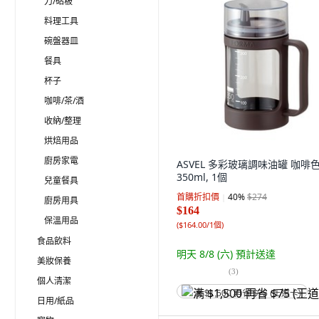
刀/砧板
料理工具
碗盤器皿
餐具
杯子
咖啡/茶/酒
收納/整理
烘焙用品
廚房家電
ASVEL 多彩玻璃調味油罐 咖啡色
350ml, 1個
兒童餐具
首購折扣價
40
%
$274
廚房用具
$164
保溫用品
(
$164.00/1個
)
食品飲料
明天 8/8 (六)
預計送達
美妝保養
(
3
)
個人清潔
满 $1,500 再省 $75 (王道卡)
日用/紙品