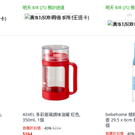
明天 8/8 (六)
預計送達
明天 8/8 (六)
預
(
1
)
满 $1,500 再省 $75 (王道卡)
满 $1,500 再
,
ASVEL 多彩玻璃調味油罐 紅色,
bebehome
350ml, 1個
壺 29.5 x 6cm 
個
首購折扣價
40
%
$274
首購折扣價
40
%
$164