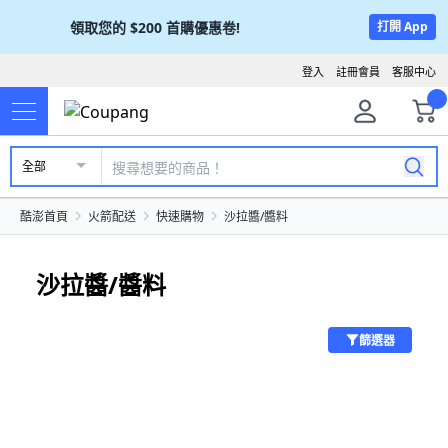
領取您的
$200
首購優惠卷!
打開 App
登入
註冊會員
客服中心
全部
酷澎首頁
火箭配送
快速購物
沙拉醬/醬料
沙拉醬/醬料
篩選器