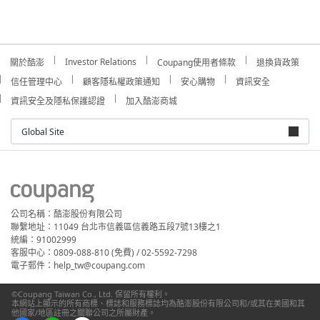
Investor Relations
關於酷澎
Coupang使用者條款
退換貨政策
信任管理中心
顧客隱私權政策通知
安心購物
資訊安全
資訊安全及隱私保護認證
加入酷澎商城
Global Site
公司名稱：酷澎股份有限公司
聯繫地址：11049 台北市信義區信義路五段7號13樓之1
統編：91002999
客服中心：0809-088-810 (免費) / 02-5592-7298
電子郵件：help_tw@coupang.com
©Coupang Taiwan Co., Ltd. 保留所有權利。
本網站上顯示的所有商標、標誌和服務標誌均為酷澎股份有限公司和/或其在美國和其
他國家/地區註冊之關聯公司之所屬財產。