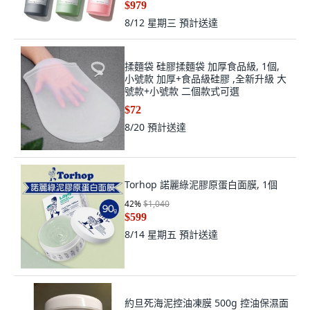
$979
8/12 星期三
預計送達
揉麵袋 硅膠揉麵袋 加厚食品級, 1個,
小號款 加厚+食品級硅膠 ,全新升級 大
號款+小號款 二個款式可選
$72
8/20
預計送達
Torhop 諾麗綠泥膠原蛋白面膜, 1個
42
%
$1,040
$599
8/14 星期五
預計送達
約旦死海泥控油凍膜 500g 控油保濕面