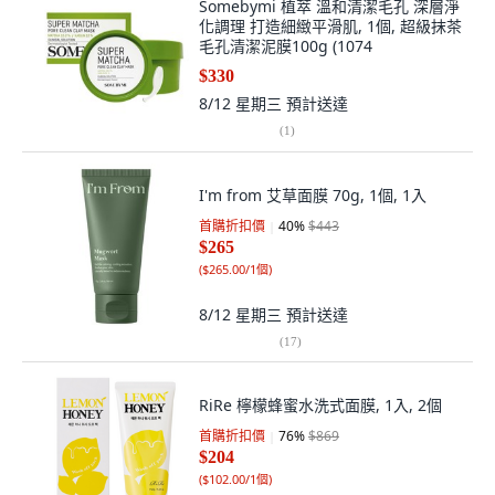
Somebymi 植萃 溫和清潔毛孔 深層淨
化調理 打造細緻平滑肌, 1個, 超級抹茶
毛孔清潔泥膜100g (1074
$330
8/12 星期三
預計送達
(
1
)
I'm from 艾草面膜 70g, 1個, 1入
首購折扣價
40
%
$443
$265
(
$265.00/1個
)
8/12 星期三
預計送達
(
17
)
RiRe 檸檬蜂蜜水洗式面膜, 1入, 2個
首購折扣價
76
%
$869
$204
(
$102.00/1個
)