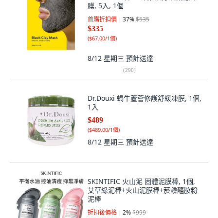
膜, 5入, 1個
首購折扣價
37
%
$535
$335
(
$67.00/1個
)
8/12 星期三
預計送達
(
290
)
Dr.Douxi 蝸牛蘆薈修護舒緩凍膜, 1個,
1入
$489
(
$489.00/1個
)
8/12 星期三
預計送達
SKINTIFIC 火山泥 固體泥膜棒, 1個,
艾草綠泥棒+火山泥膜棒+菸鹼醯胺粉
泥棒
折扣後價格
2
%
$999