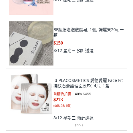
BF超細泡泡敷魔皂, 1個, 諾麗果20g,一
顆
$150
8/12 星期三
預計送達
id PLACOSMETICS 愛德愛麗 Face Fit
撫紋石膏護理面膜EX, 4片, 1盒
首購折扣價
40
%
$455
$273
(
$68.25/1個
)
8/12 星期三
預計送達
(
227
)