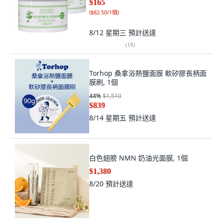
$165
(
$82.50/1個
)
8/12 星期三
預計送達
(
18
)
Torhop 桑拿浴熱鹽面膜 軟矽膠長柄面
膜刷, 1個
44
%
$1,510
$839
8/14 星期五
預計送達
白色翅膀 NMN 奶油光面膜, 1個
$1,380
8/20
預計送達