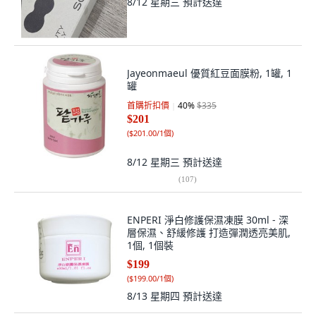
8/12 星期三
預計送達
Jayeonmaeul 優質紅豆面膜粉, 1罐, 1
罐
首購折扣價
40
%
$335
$201
(
$201.00/1個
)
8/12 星期三
預計送達
(
107
)
ENPERI 淨白修護保濕凍膜 30ml - 深
層保濕、舒緩修護 打造彈潤透亮美肌,
1個, 1個裝
$199
(
$199.00/1個
)
8/13 星期四
預計送達