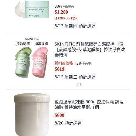
38
%
$2,080
$1,280
(
$1280.00/1個
)
8/13 星期四
預計送達
SKINTIFIC 菸鹼醯胺亮白泥膜棒, 1個,
【菸鹼醯胺+艾草泥膜棒】控油淨白改
善暗沉
折扣後價格
3
%
$639
$619
8/12 星期三
預計送達
(
1
)
藍湖溫泉泥凍膜 500g 控油保濕 調理
油脂 維持油水平衡, 1個
$600
8/20
預計送達