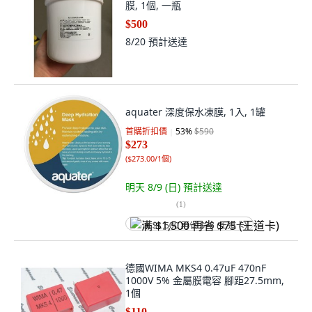
膜, 1個, 一瓶
$500
8/20
預計送達
aquater 深度保水凍膜, 1入, 1罐
首購折扣價
53
%
$590
$273
(
$273.00/1個
)
明天 8/9 (日)
預計送達
(
1
)
满 $1,500 再省 $75 (王道卡)
德國WIMA MKS4 0.47uF 470nF
1000V 5% 金屬膜電容 腳距27.5mm,
1個
$110