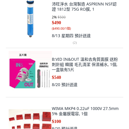
沛旺淨水 台灣製造 ASPRINN NSF認
證 1812型 75G RO膜, 1
2
%
$500
$490
(
$490.00/1個
)
8/13 星期四
預計送達
(
2
)
B:VID IN&OUT 溫和去角質面膜 送粉
刺針組 韓國 毛孔清潔 保濕補水, 1個,
一盒裝有5片
$540
8/20
預計送達
WIMA MKP4 0.22uF 1000V 27.5mm
5% 金屬膜電容, 1個
$100
8/20
預計送達