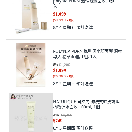
polynia PDRN 滾輪緊緻面膜, 1組, 1
入
$1,099
(
$1099.00/1個
)
8/14 星期五
預計送達
POLYNIA PDRN 咖啡因小顏面膜 滾輪
導入 精華直達, 1組, 1入
8
%
$1,200
$1,099
(
$1099.00/1個
)
8/12 星期三
預計送達
NATULIQUE 自然力 沖洗式頭皮調理
抗敏保水面膜 100ml, 1個
41
%
$1,290
$749
8/13 星期四
預計送達