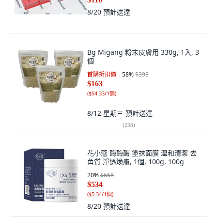
8/20
預計送達
Bg Migang 粉末皮膚用 330g, 1入, 3
個
首購折扣價
58
%
$393
$163
(
$54.33/1個
)
8/12 星期三
預計送達
(
238
)
花小蔻 酶酶酶 塗抹面膜 溫和清潔 去
角質 淨透煥膚, 1個, 100g, 100g
20
%
$668
$534
(
$5.34/1個
)
8/20
預計送達