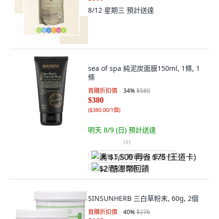
8/12 星期三
預計送達
sea of spa 純泥炭面膜150ml, 1條, 1
條
首購折扣價
34
%
$580
$380
(
$380.00/1個
)
明天 8/9 (日)
預計送達
(
1
)
满 $1,500 再省 $75 (王道卡)
$2 酷澎幣回饋
SINSUNHERB 三白草粉末, 60g, 2個
首購折扣價
40
%
$276