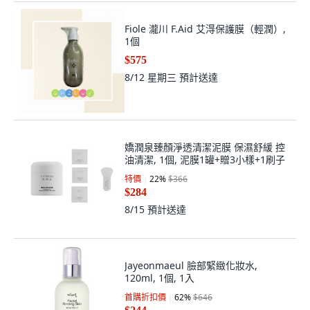
Fiole 瀧川 F.Aid 艾淂保護膜（輕潤）,
1個
$575
8/12 星期三
預計送達
嬌潤泉臻顏淨透清潔泥膜 保濕舒緩 控
油清潔, 1個, 泥膜1罐+贈3小樣+1刷子
特價
22
%
$366
$284
8/15
預計送達
Jayeonmaeul 臉部緊緻化妝水,
120ml, 1個, 1入
首購折扣價
62
%
$646