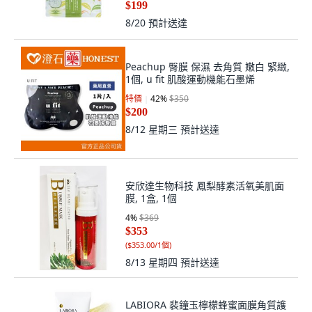
$199
8/20
預計送達
Peachup 臀膜 保濕 去角質 嫩白 緊緻,
1個, u fit 肌酸運動機能石墨烯
特價
42
%
$350
$200
8/12 星期三
預計送達
安欣達生物科技 鳳梨酵素活氧美肌面
膜, 1盒, 1個
4
%
$369
$353
(
$353.00/1個
)
8/13 星期四
預計送達
LABIORA 裴鐘玉檸檬蜂蜜面膜角質護