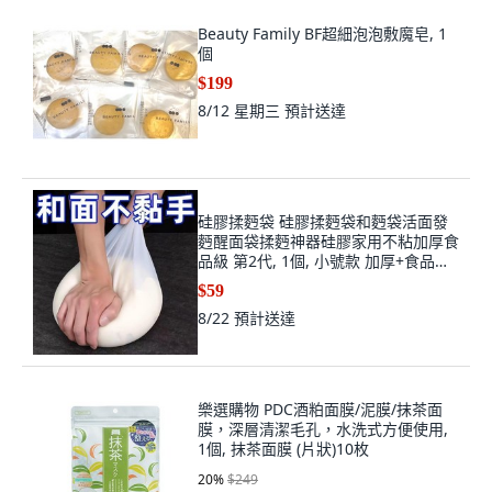
Beauty Family BF超細泡泡敷魔皂, 1
個
$199
8/12 星期三
預計送達
硅膠揉麪袋 硅膠揉麪袋和麪袋活面發
麪醒面袋揉麪神器硅膠家用不粘加厚食
品級 第2代, 1個, 小號款 加厚+食品級
硅膠 ,全新升級 大號款+小號款 二個款
$59
式可選
8/22
預計送達
樂選購物 PDC酒粕面膜/泥膜/抹茶面
膜，深層清潔毛孔，水洗式方便使用,
1個, 抹茶面膜 (片狀)10枚
20
%
$249