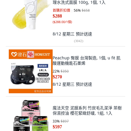
理水洗式面膜 100g, 1個, 1入
首購折扣價
56
%
$658
$288
(
$288.00/1個
)
8/12 星期三
預計送達
(
3042
)
Peachup 臀膜 台灣製造, 1個, u fit 肌
酸運動機能石墨烯
22
%
$350
$270
8/12 星期三
預計送達
魔法天空 泥膜系列 竹炭毛孔潔淨 茶樹
保濕控油 櫻花緊緻舒緩, 1組, 1入
33
%
$897
$597