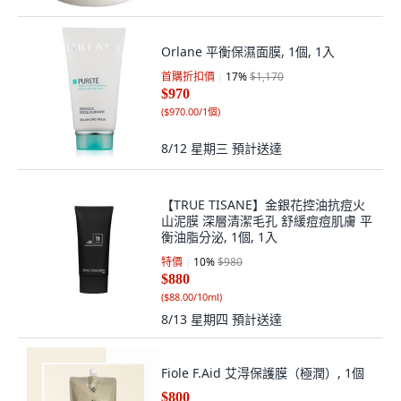
Orlane 平衡保濕面膜, 1個, 1入
首購折扣價
17
%
$1,170
$970
(
$970.00/1個
)
8/12 星期三
預計送達
【TRUE TISANE】金銀花控油抗痘火
山泥膜 深層清潔毛孔 舒緩痘痘肌膚 平
衡油脂分泌, 1個, 1入
特價
10
%
$980
$880
(
$88.00/10ml
)
8/13 星期四
預計送達
Fiole F.Aid 艾淂保護膜（極潤）, 1個
$800