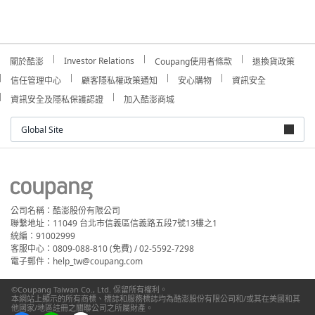
Investor Relations
關於酷澎
Coupang使用者條款
退換貨政策
信任管理中心
顧客隱私權政策通知
安心購物
資訊安全
資訊安全及隱私保護認證
加入酷澎商城
Global Site
公司名稱：酷澎股份有限公司
聯繫地址：11049 台北市信義區信義路五段7號13樓之1
統編：91002999
客服中心：0809-088-810 (免費) / 02-5592-7298
電子郵件：help_tw@coupang.com
©Coupang Taiwan Co., Ltd. 保留所有權利。
本網站上顯示的所有商標、標誌和服務標誌均為酷澎股份有限公司和/或其在美國和其
他國家/地區註冊之關聯公司之所屬財產。