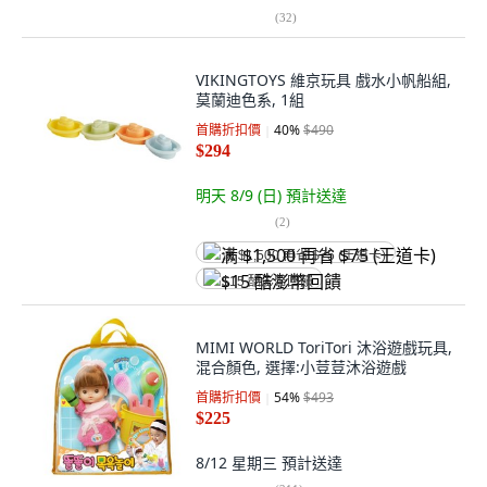
(
32
)
VIKINGTOYS 維京玩具 戲水小帆船組,
莫蘭迪色系, 1組
首購折扣價
40
%
$490
$294
明天 8/9 (日)
預計送達
(
2
)
满 $1,500 再省 $75 (王道卡)
$15 酷澎幣回饋
MIMI WORLD ToriTori 沐浴遊戲玩具,
混合顏色, 選擇:小荳荳沐浴遊戲
首購折扣價
54
%
$493
$225
8/12 星期三
預計送達