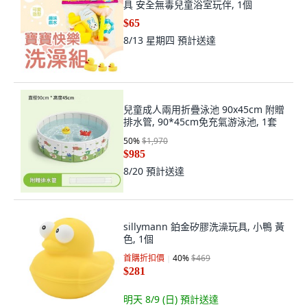
具 安全無毒兒童浴室玩伴, 1個
$65
8/13 星期四
預計送達
兒童成人兩用折疊泳池 90x45cm 附贈
排水管, 90*45cm免充氣游泳池, 1套
50
%
$1,970
$985
8/20
預計送達
sillymann 鉑金矽膠洗澡玩具, 小鴨 黃
色, 1個
首購折扣價
40
%
$469
$281
明天 8/9 (日)
預計送達