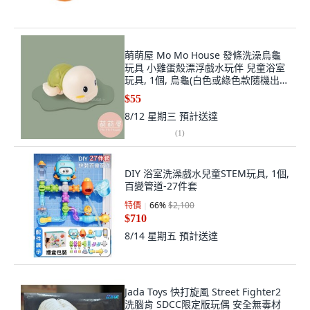
萌萌屋 Mo Mo House 發條洗澡烏龜
玩具 小雞蛋殼漂浮戲水玩伴 兒童浴室
玩具, 1個, 烏龜(白色或綠色款隨機出
貨)
$55
8/12 星期三
預計送達
(
1
)
DIY 浴室洗澡戲水兒童STEM玩具, 1個,
百變管道-27件套
特價
66
%
$2,100
$710
8/14 星期五
預計送達
Jada Toys 快打旋風 Street Fighter2
洗腦肯 SDCC限定版玩偶 安全無毒材