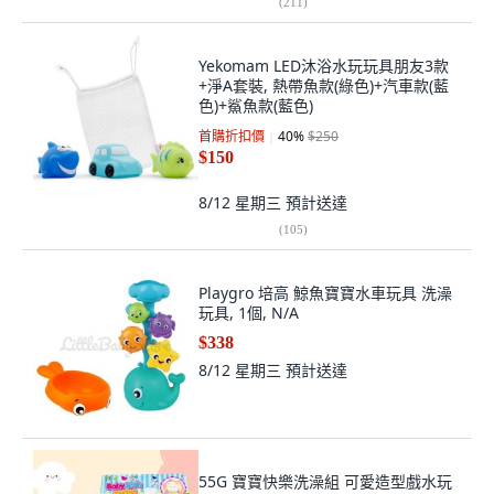
(
211
)
Yekomam LED沐浴水玩玩具朋友3款
+淨A套裝, 熱帶魚款(綠色)+汽車款(藍
色)+鯊魚款(藍色)
首購折扣價
40
%
$250
$150
8/12 星期三
預計送達
(
105
)
Playgro 培高 鯨魚寶寶水車玩具 洗澡
玩具, 1個, N/A
$338
8/12 星期三
預計送達
55G 寶寶快樂洗澡組 可愛造型戲水玩