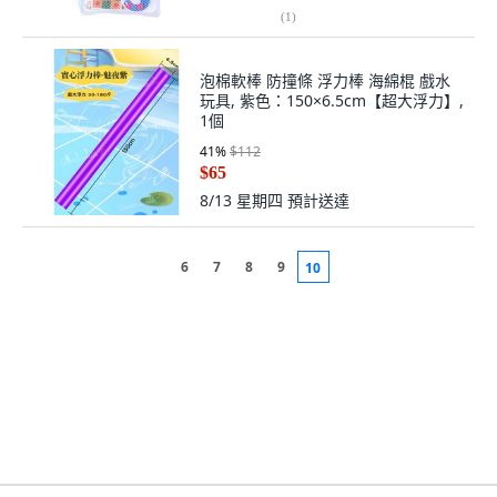
(
1
)
泡棉軟棒 防撞條 浮力棒 海綿棍 戲水
玩具, 紫色：150×6.5cm【超大浮力】,
1個
41
%
$112
$65
8/13 星期四
預計送達
6
7
8
9
10