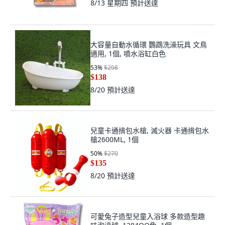
8/13 星期四
預計送達
大容量自動水循環 鸚鵡洗澡玩具 文鳥
適用, 1個, 噴水浴缸白色
53
%
$298
$138
8/20
預計送達
兒童卡通揹包水槍, 滅火器 卡通揹包水
槍2600ML, 1個
50
%
$270
$135
8/20
預計送達
可愛兔子造型兒童入浴球 多款造型趣