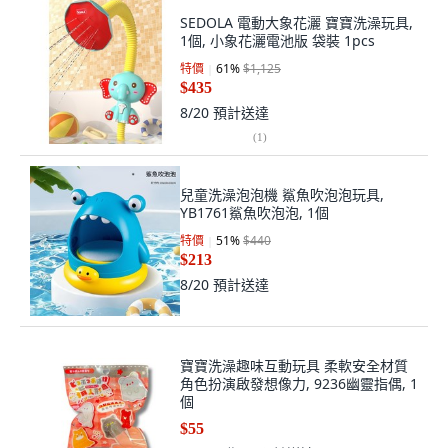
SEDOLA 電動大象花灑 寶寶洗澡玩具,
1個, 小象花灑電池版 袋裝 1pcs
特價
61
%
$1,125
$435
8/20
預計送達
(
1
)
兒童洗澡泡泡機 鯊魚吹泡泡玩具,
YB1761鯊魚吹泡泡, 1個
特價
51
%
$440
$213
8/20
預計送達
寶寶洗澡趣味互動玩具 柔軟安全材質
角色扮演啟發想像力, 9236幽靈指偶, 1
個
$55