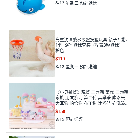
8/12 星期三
預計送達
兒童洗澡戲水吸盤投籃玩具 親子互動,
1個, 浴室籃球套裝（配置3粒籃球）,
橙色
$119
8/12 星期三
預計送達
《小貝雜貨》現貨 三麗鷗 萬代 三麗鷗
家族 朋友系列 第二代 美樂蒂 庫洛米
大耳狗 帕恰狗 布丁狗 沐浴時光 洗澡
時光, 1個, 酷洛米
$150
8/15
預計送達