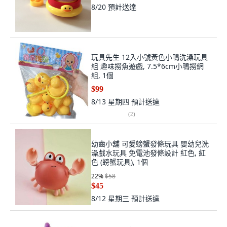
8/20
預計送達
玩具先生 12入小號黃色小鴨洗澡玩具
組 趣味撈魚遊戲, 7.5*6cm小鴨撈網
組, 1個
$99
8/13 星期四
預計送達
(
2
)
幼齒小舖 可愛螃蟹發條玩具 嬰幼兒洗
澡戲水玩具 免電池發條設計 紅色, 紅
色 (螃蟹玩具), 1個
22
%
$58
$45
8/12 星期三
預計送達