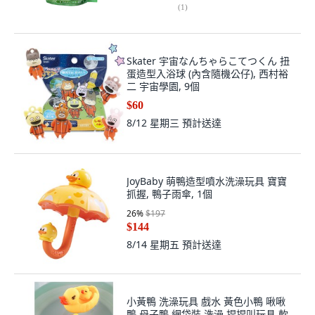
(
1
)
Skater 宇宙なんちゃらこてつくん 扭
蛋造型入浴球 (內含隨機公仔), 西村裕
二 宇宙學園, 9個
$60
8/12 星期三
預計送達
JoyBaby 萌鴨造型噴水洗澡玩具 寶寶
抓握, 鴨子雨傘, 1個
26
%
$197
$144
8/14 星期五
預計送達
小黃鴨 洗澡玩具 戲水 黃色小鴨 啾啾
鴨 母子鴨 網袋裝 洗澡 捏捏叫玩具 軟