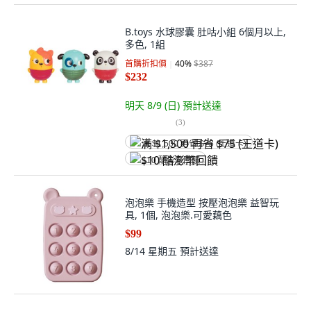
B.toys 水球膠囊 肚咕小組 6個月以上,
多色, 1組
首購折扣價
40
%
$387
$232
明天 8/9 (日)
預計送達
(
3
)
满 $1,500 再省 $75 (王道卡)
$10 酷澎幣回饋
泡泡樂 手機造型 按壓泡泡樂 益智玩
具, 1個, 泡泡樂.可愛藕色
$99
8/14 星期五
預計送達