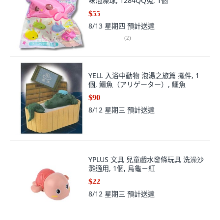
味泡澡球, 1284QQ兔, 1個
$55
8/13 星期四
預計送達
(
2
)
YELL 入浴中動物 泡湯之旅篇 擺件, 1
個, 鱷魚（アリゲーター）, 鱷魚
$90
8/12 星期三
預計送達
YPLUS 文具 兒童戲水發條玩具 洗澡沙
灘適用, 1個, 烏龜－紅
$22
8/12 星期三
預計送達