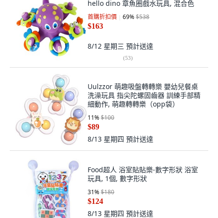
hello dino 章魚圈戲水玩具, 混合色
首購折扣價
69
%
$538
$163
8/12 星期三
預計送達
(
53
)
Uulzzor 萌趣吸盤轉轉樂 嬰幼兒餐桌
洗澡玩具 指尖陀螺固齒器 訓練手部精
細動作, 萌趣轉轉樂（opp袋）
11
%
$100
$89
8/13 星期四
預計送達
Food超人 浴室貼貼樂-數字形狀 浴室
玩具, 1個, 數字形狀
31
%
$180
$124
8/13 星期四
預計送達