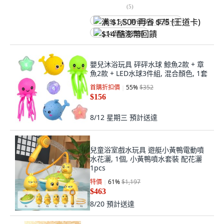
(
5
)
满 $1,500 再省 $75 (王道卡)
$14 酷澎幣回饋
嬰兒沐浴玩具 砰砰水球 鯨魚2款 + 章
魚2款 + LED水球3件組, 混合顏色, 1套
首購折扣價
55
%
$352
$156
8/12 星期三
預計送達
兒童浴室戲水玩具 遊艇小黃鴨電動噴
水花灑, 1個, 小黃鴨噴水套裝 配花灑
1pcs
特價
61
%
$1,197
$463
8/20
預計送達