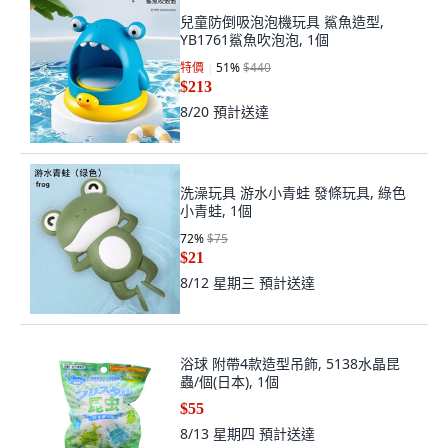
兒童防倒吸泡泡機玩具 鯊魚造型,
YB1761鯊魚吹泡泡, 1個
特價
51
%
$440
$213
8/20
預計送達
洗澡玩具 游水小青蛙 發條玩具, 綠色
小青蛙, 1個
72
%
$75
$21
8/12 星期三
預計送達
浴球 附帶4款造型吊飾, 5138水晶昆
蟲/個(日本), 1個
$55
8/13 星期四
預計送達