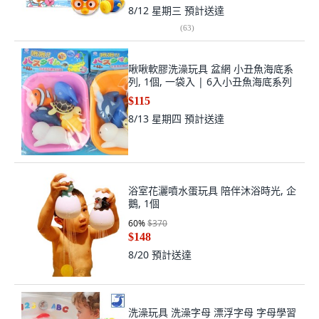
8/12 星期三
預計送達
(
63
)
啾啾軟膠洗澡玩具 盆網 小丑魚海底系
列, 1個, 一袋入 | 6入小丑魚海底系列
$115
8/13 星期四
預計送達
浴室花灑噴水蛋玩具 陪伴沐浴時光, 企
鵝, 1個
60
%
$370
$148
8/20
預計送達
洗澡玩具 洗澡字母 漂浮字母 字母學習