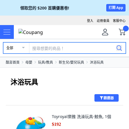
領取您的
$200
首購優惠卷!
打開 App
登入
註冊會員
客服中心
全部
酷澎首頁
母嬰
玩具/教具
新生兒/嬰兒玩具
沐浴玩具
沐浴玩具
篩選器
Toyroyal樂雅 洗澡玩具-鯨魚, 1個
$192