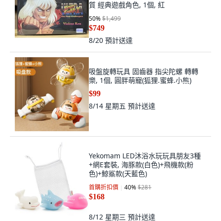
質 經典遊戲角色, 1個, 紅
50
%
$1,499
$749
8/20
預計送達
吸盤旋轉玩具 固齒器 指尖陀螺 轉轉
樂, 1個, 圓胖萌寵(狐狸.蜜蜂.小熊)
$99
8/14 星期五
預計送達
Yekomam LED沐浴水玩玩具朋友3種
+網E套裝, 海豚款(白色)+飛機款(粉
色)+鯨鯊款(天藍色)
首購折扣價
40
%
$281
$168
8/12 星期三
預計送達