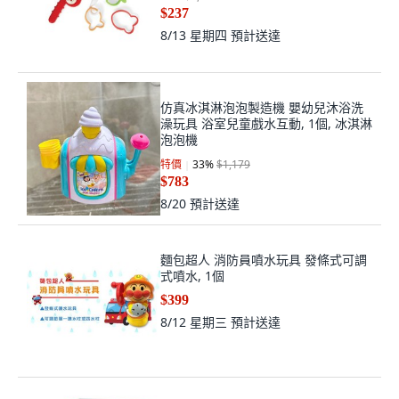
$237
8/13 星期四
預計送達
仿真冰淇淋泡泡製造機 嬰幼兒沐浴洗
澡玩具 浴室兒童戲水互動, 1個, 冰淇淋
泡泡機
特價
33
%
$1,179
$783
8/20
預計送達
麵包超人 消防員噴水玩具 發條式可調
式噴水, 1個
$399
8/12 星期三
預計送達