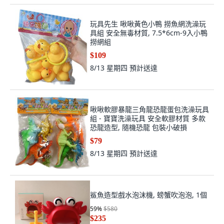
玩具先生 啾啾黃色小鴨 撈魚網洗澡玩
具組 安全無毒材質, 7.5*6cm-9入小鴨
撈網組
$109
8/13 星期四
預計送達
啾啾軟膠暴龍三角龍恐龍蛋包洗澡玩具
組 - 寶寶洗澡玩具 安全軟膠材質 多款
恐龍造型, 隨機恐龍 包裝小破損
$79
8/13 星期四
預計送達
鯊魚造型戲水泡沫機, 螃蟹吹泡泡, 1個
59
%
$580
$235