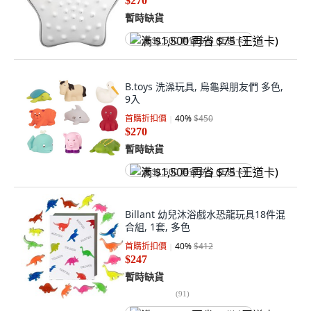
$270
暫時缺貨
满 $1,500 再省 $75 (王道卡)
B.toys 洗澡玩具, 烏龜與朋友們 多色,
9入
首購折扣價
40
%
$450
$270
暫時缺貨
满 $1,500 再省 $75 (王道卡)
Billant 幼兒沐浴戲水恐龍玩具18件混
合組, 1套, 多色
首購折扣價
40
%
$412
$247
暫時缺貨
(
91
)