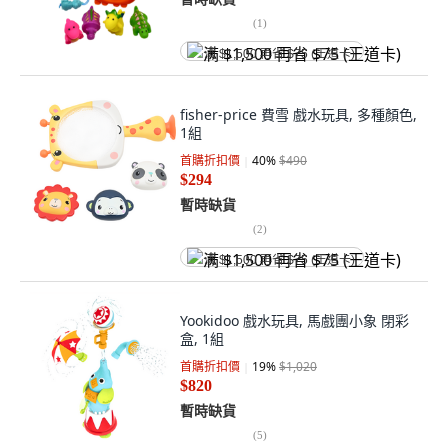
(
1
)
满 $1,500 再省 $75 (王道卡)
fisher-price 費雪 戲水玩具, 多種顏色,
1組
首購折扣價
40
%
$490
$294
暫時缺貨
(
2
)
满 $1,500 再省 $75 (王道卡)
Yookidoo 戲水玩具, 馬戲團小象 閉彩
盒, 1組
首購折扣價
19
%
$1,020
$820
暫時缺貨
(
5
)