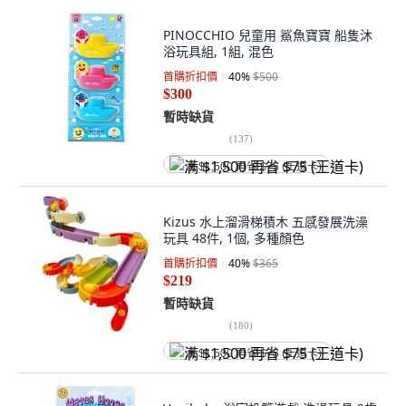
PINOCCHIO 兒童用 鯊魚寶寶 船隻沐
浴玩具組, 1組, 混色
首購折扣價
40
%
$500
$300
暫時缺貨
(
137
)
满 $1,500 再省 $75 (王道卡)
Kizus 水上溜滑梯積木 五感發展洗澡
玩具 48件, 1個, 多種顏色
首購折扣價
40
%
$365
$219
暫時缺貨
(
180
)
满 $1,500 再省 $75 (王道卡)