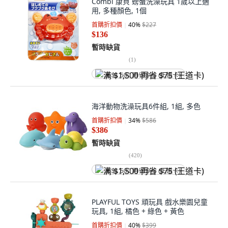
Combi 康貝 螃蟹洗澡玩具 1歲以上適
用, 多種顏色, 1個
首購折扣價
40
%
$227
$136
暫時缺貨
(
1
)
满 $1,500 再省 $75 (王道卡)
海洋動物洗澡玩具6件組, 1組, 多色
首購折扣價
34
%
$586
$386
暫時缺貨
(
420
)
满 $1,500 再省 $75 (王道卡)
PLAYFUL TOYS 頑玩具 戲水樂園兒童
玩具, 1組, 橘色 + 綠色 + 黃色
首購折扣價
40
%
$399