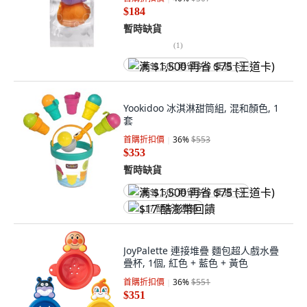
$184
暫時缺貨
(
1
)
满 $1,500 再省 $75 (王道卡)
Yookidoo 冰淇淋甜筒組, 混和顏色, 1
套
首購折扣價
36
%
$553
$353
暫時缺貨
满 $1,500 再省 $75 (王道卡)
$17 酷澎幣回饋
JoyPalette 連接堆疊 麵包超人戲水疊
疊杯, 1個, 紅色 + 藍色 + 黃色
首購折扣價
36
%
$551
$351