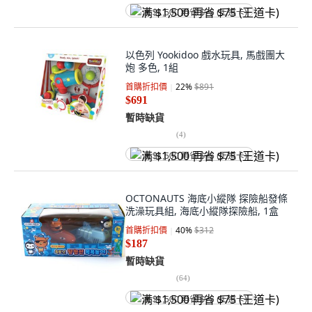
满 $1,500 再省 $75 (王道卡)
以色列 Yookidoo 戲水玩具, 馬戲團大
炮 多色, 1組
首購折扣價
22
%
$891
$691
暫時缺貨
(
4
)
满 $1,500 再省 $75 (王道卡)
OCTONAUTS 海底小縱隊 探險船發條
洗澡玩具組, 海底小縱隊探險船, 1盒
首購折扣價
40
%
$312
$187
暫時缺貨
(
64
)
满 $1,500 再省 $75 (王道卡)