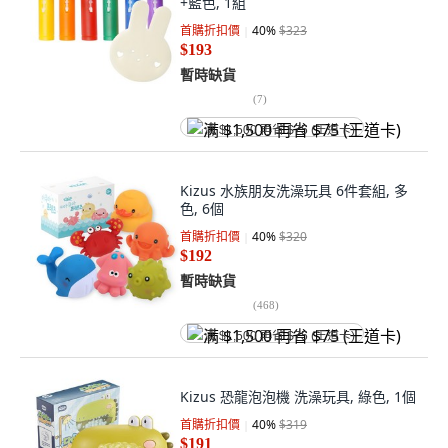
+藍色, 1組
首購折扣價
40
%
$323
$193
暫時缺貨
(
7
)
满 $1,500 再省 $75 (王道卡)
Kizus 水族朋友洗澡玩具 6件套組, 多
色, 6個
首購折扣價
40
%
$320
$192
暫時缺貨
(
468
)
满 $1,500 再省 $75 (王道卡)
Kizus 恐龍泡泡機 洗澡玩具, 綠色, 1個
首購折扣價
40
%
$319
$191