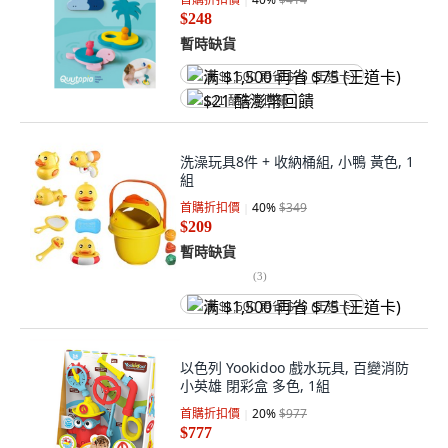
$248
暫時缺貨
满 $1,500 再省 $75 (王道卡)
$21 酷澎幣回饋
洗澡玩具8件 + 收納桶組, 小鴨 黃色, 1
組
首購折扣價
40
%
$349
$209
暫時缺貨
(
3
)
满 $1,500 再省 $75 (王道卡)
以色列 Yookidoo 戲水玩具, 百變消防
小英雄 閉彩盒 多色, 1組
首購折扣價
20
%
$977
$777