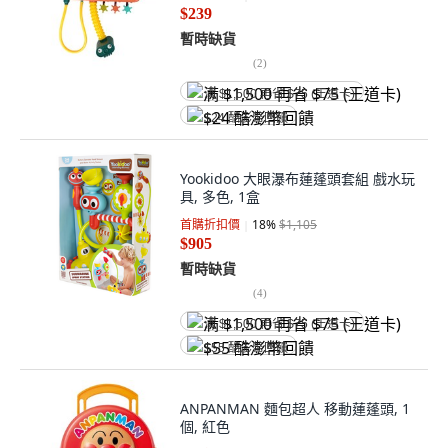
$239
暫時缺貨
(
2
)
满 $1,500 再省 $75 (王道卡)
$24 酷澎幣回饋
Yookidoo 大眼瀑布蓮蓬頭套組 戲水玩
具, 多色, 1盒
首購折扣價
18
%
$1,105
$905
暫時缺貨
(
4
)
满 $1,500 再省 $75 (王道卡)
$55 酷澎幣回饋
ANPANMAN 麵包超人 移動蓮蓬頭, 1
個, 紅色