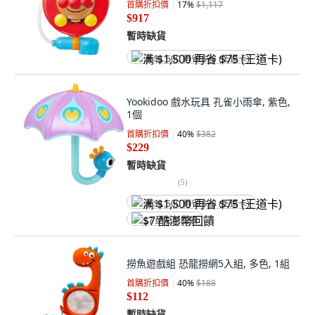
首購折扣價
17
%
$1,117
$917
暫時缺貨
满 $1,500 再省 $75 (王道卡)
Yookidoo 戲水玩具 孔雀小雨傘, 紫色,
1個
首購折扣價
40
%
$382
$229
暫時缺貨
(
5
)
满 $1,500 再省 $75 (王道卡)
$7 酷澎幣回饋
撈魚遊戲組 恐龍撈網5入組, 多色, 1組
首購折扣價
40
%
$188
$112
暫時缺貨