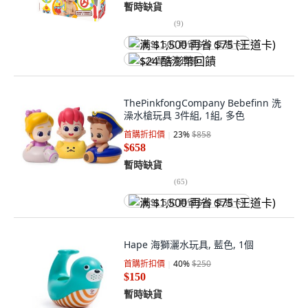
暫時缺貨
(
9
)
满 $1,500 再省 $75 (王道卡)
$24 酷澎幣回饋
ThePinkfongCompany Bebefinn 洗
澡水槍玩具 3件組, 1組, 多色
首購折扣價
23
%
$858
$658
暫時缺貨
(
65
)
满 $1,500 再省 $75 (王道卡)
Hape 海獅灑水玩具, 藍色, 1個
首購折扣價
40
%
$250
$150
暫時缺貨