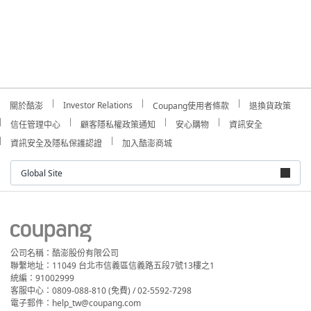
Investor Relations
關於酷澎
Coupang使用者條款
退換貨政策
信任管理中心
顧客隱私權政策通知
安心購物
資訊安全
資訊安全及隱私保護認證
加入酷澎商城
Global Site
公司名稱：酷澎股份有限公司
聯繫地址：11049 台北市信義區信義路五段7號13樓之1
統編：91002999
客服中心：0809-088-810 (免費) / 02-5592-7298
電子郵件：help_tw@coupang.com