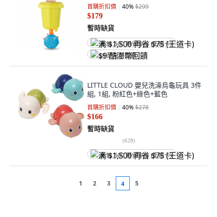
首購折扣價
40
%
$299
$179
暫時缺貨
满 $1,500 再省 $75 (王道卡)
$9 酷澎幣回饋
LITTLE CLOUD 嬰兒洗澡烏龜玩具 3件
組, 1組, 粉紅色+綠色+藍色
首購折扣價
40
%
$278
$166
暫時缺貨
(
628
)
满 $1,500 再省 $75 (王道卡)
1
2
3
5
4