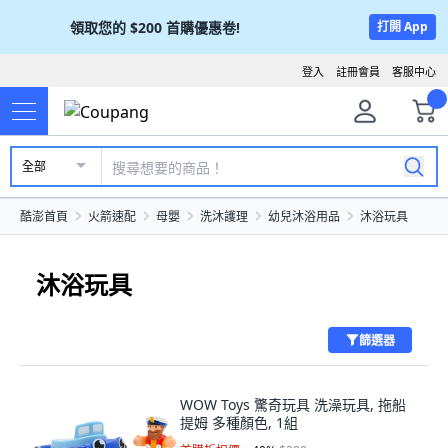
領取您的
$200
首購優惠卷!
打開 App
登入
註冊會員
客服中心
全部
酷澎首頁
火箭速配
母嬰
洗沐護理
幼兒沐浴用品
沐浴玩具
沐浴玩具
篩選器
WOW Toys 驚奇玩具 洗澡玩具, 拖船
提姆 多種顏色, 1組