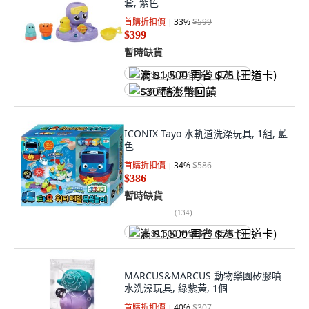
套, 紫色
首購折扣價
33
%
$599
$399
暫時缺貨
满 $1,500 再省 $75 (王道卡)
$30 酷澎幣回饋
ICONIX Tayo 水軌道洗澡玩具, 1組, 藍
色
首購折扣價
34
%
$586
$386
暫時缺貨
(
134
)
满 $1,500 再省 $75 (王道卡)
MARCUS&MARCUS 動物樂園矽膠噴
水洗澡玩具, 綠紫黃, 1個
首購折扣價
40
%
$307