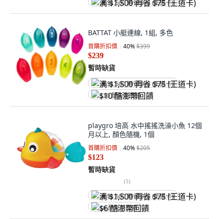
满 $1,500 再省 $75 (王道卡)
BATTAT 小艇連線, 1組, 多色
首購折扣價
40
%
$399
$239
暫時缺貨
满 $1,500 再省 $75 (王道卡)
$10 酷澎幣回饋
playgro 培高 水中搖搖洗澡小魚 12個
月以上, 顏色隨機, 1個
首購折扣價
40
%
$205
$123
暫時缺貨
(
5
)
满 $1,500 再省 $75 (王道卡)
$6 酷澎幣回饋