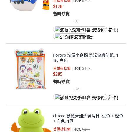
首購折扣價
40
%
$298
$178
暫時缺貨
(
1
)
满 $1,500 再省 $75 (王道卡)
$15 酷澎幣回饋
Pororo 淘氣小企鵝 洗澡遊戲貼紙, 1
個, 白色
首購折扣價
40
%
$493
$295
暫時缺貨
(
78
)
满 $1,500 再省 $75 (王道卡)
chicco 動感青蛙洗澡玩具, 綠色 + 橙色
+ 白色, 1個
首購折扣價
40
%
$277