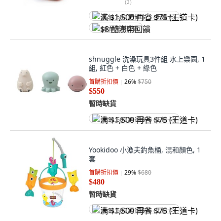
(
2
)
满 $1,500 再省 $75 (王道卡)
$8 酷澎幣回饋
shnuggle 洗澡玩具3件組 水上樂園, 1
組, 紅色 + 白色 + 綠色
首購折扣價
26
%
$750
$550
暫時缺貨
满 $1,500 再省 $75 (王道卡)
Yookidoo 小漁夫釣魚桶, 混和顏色, 1
套
首購折扣價
29
%
$680
$480
暫時缺貨
满 $1,500 再省 $75 (王道卡)