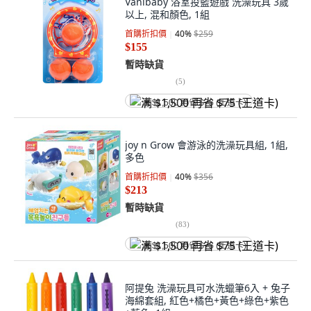
Vanibaby 浴室投籃遊戲 洗澡玩具 3歲
以上, 混和顏色, 1組
首購折扣價
40
%
$259
$155
暫時缺貨
(
5
)
满 $1,500 再省 $75 (王道卡)
joy n Grow 會游泳的洗澡玩具組, 1組,
多色
首購折扣價
40
%
$356
$213
暫時缺貨
(
83
)
满 $1,500 再省 $75 (王道卡)
阿提兔 洗澡玩具可水洗蠟筆6入 + 兔子
海綿套組, 紅色+橘色+黃色+綠色+紫色