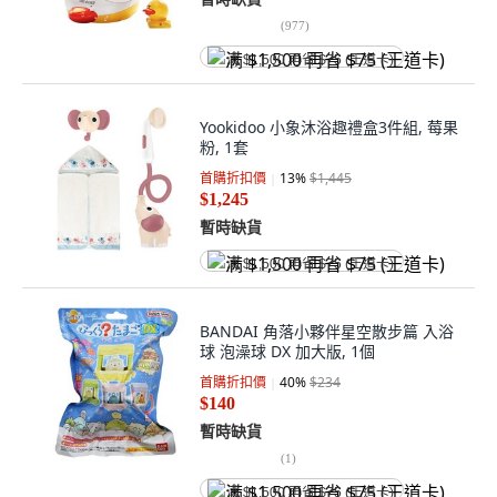
(
977
)
满 $1,500 再省 $75 (王道卡)
Yookidoo 小象沐浴趣禮盒3件組, 莓果
粉, 1套
首購折扣價
13
%
$1,445
$1,245
暫時缺貨
满 $1,500 再省 $75 (王道卡)
BANDAI 角落小夥伴星空散步篇 入浴
球 泡澡球 DX 加大版, 1個
首購折扣價
40
%
$234
$140
暫時缺貨
(
1
)
满 $1,500 再省 $75 (王道卡)