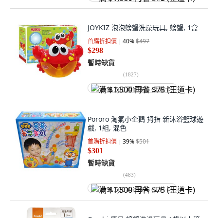
JOYKIZ 泡泡螃蟹洗澡玩具, 螃蟹, 1盒
首購折扣價
40
%
$497
$298
暫時缺貨
(
1827
)
满 $1,500 再省 $75 (王道卡)
Pororo 淘氣小企鵝 拇指 新沐浴籃球遊
戲, 1組, 混色
首購折扣價
39
%
$501
$301
暫時缺貨
(
483
)
满 $1,500 再省 $75 (王道卡)