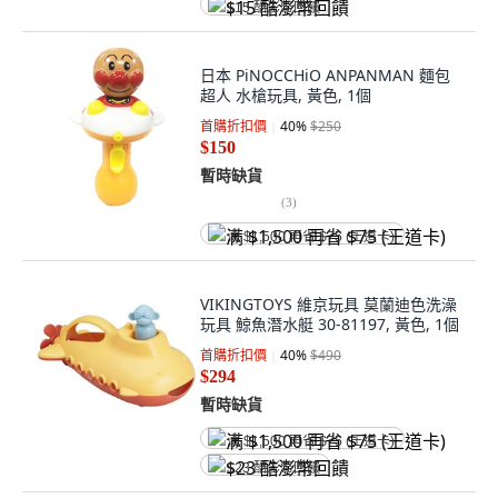
$15 酷澎幣回饋
日本 PiNOCCHiO ANPANMAN 麵包
超人 水槍玩具, 黃色, 1個
首購折扣價
40
%
$250
$150
暫時缺貨
(
3
)
满 $1,500 再省 $75 (王道卡)
VIKINGTOYS 維京玩具 莫蘭迪色洗澡
玩具 鯨魚潛水艇 30-81197, 黃色, 1個
首購折扣價
40
%
$490
$294
暫時缺貨
满 $1,500 再省 $75 (王道卡)
$23 酷澎幣回饋