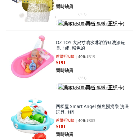
暫時缺貨
(
307
)
满 $1,500 再省 $75 (王道卡)
OZ TOY 大尺寸噴水淋浴浴缸洗澡玩
具, 1組, 粉色的
首購折扣價
40
%
$319
$191
暫時缺貨
(
361
)
满 $1,500 再省 $75 (王道卡)
西松屋 Smart Angel 鯨魚撈撈樂 洗澡
玩具, 1組
首購折扣價
40
%
$303
$181
暫時缺貨