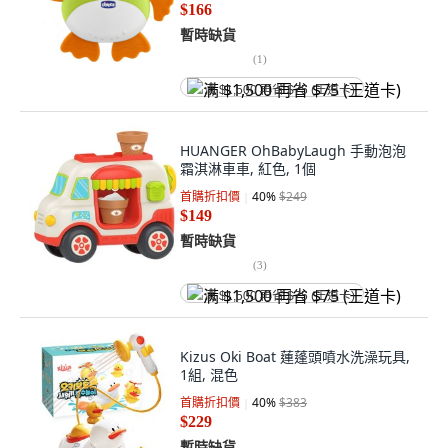
$166
暫時缺貨
(
1
)
满 $1,500 再省 $75 (王道卡)
HUANGER OhBabyLaugh 手動泡泡
霜淇淋車車, 紅色, 1個
首購折扣價
40
%
$249
$149
暫時缺貨
(
3
)
满 $1,500 再省 $75 (王道卡)
Kizus Oki Boat 蓮蓬頭噴水洗澡玩具,
1組, 混色
首購折扣價
40
%
$383
$229
暫時缺貨