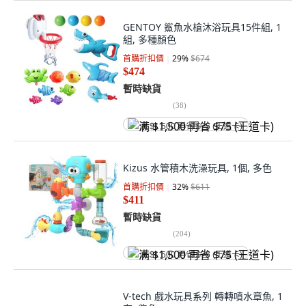
GENTOY 鯊魚水槍沐浴玩具15件組, 1
組, 多種顏色
首購折扣價
29
%
$674
$474
暫時缺貨
(
38
)
满 $1,500 再省 $75 (王道卡)
Kizus 水管積木洗澡玩具, 1個, 多色
首購折扣價
32
%
$611
$411
暫時缺貨
(
204
)
满 $1,500 再省 $75 (王道卡)
V-tech 戲水玩具系列 轉轉噴水章魚, 1