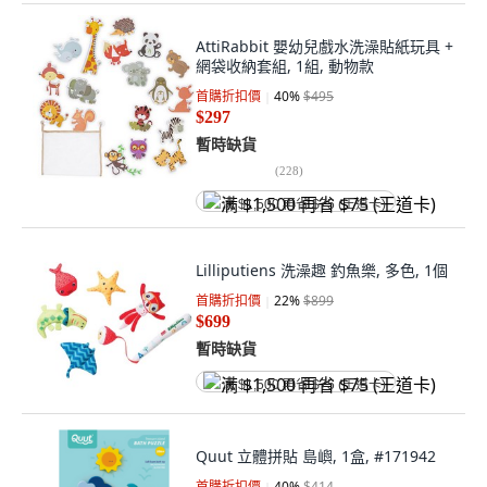
AttiRabbit 嬰幼兒戲水洗澡貼紙玩具 +
網袋收納套組, 1組, 動物款
首購折扣價
40
%
$495
$297
暫時缺貨
(
228
)
满 $1,500 再省 $75 (王道卡)
Lilliputiens 洗澡趣 釣魚樂, 多色, 1個
首購折扣價
22
%
$899
$699
暫時缺貨
满 $1,500 再省 $75 (王道卡)
Quut 立體拼貼 島嶼, 1盒, #171942
首購折扣價
40
%
$414