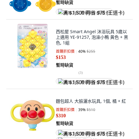
暫時缺貨
满 $1,500 再省 $75 (王道卡)
西松屋 Smart Angel 沐浴玩具 5歲以
上適用 YE-91257, 泡澡小鴨 黃色 + 黑
色, 1組
首購折扣價
40
%
$255
$153
暫時缺貨
(
3
)
满 $1,500 再省 $75 (王道卡)
麵包超人 大臉灑水玩具, 1個, 橘 + 紅
首購折扣價
39
%
$510
$310
暫時缺貨
满 $1,500 再省 $75 (王道卡)