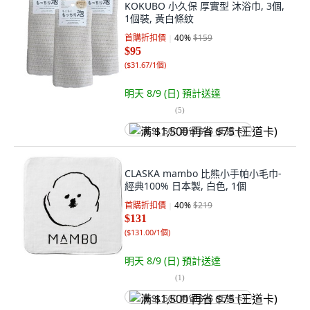
KOKUBO 小久保 厚實型 沐浴巾, 3個,
1個裝, 黃白條紋
首購折扣價
40
%
$159
$95
(
$31.67/1個
)
明天 8/9 (日)
預計送達
(
5
)
满 $1,500 再省 $75 (王道卡)
CLASKA mambo 比熊小手帕小毛巾-
經典100% 日本製, 白色, 1個
首購折扣價
40
%
$219
$131
(
$131.00/1個
)
明天 8/9 (日)
預計送達
(
1
)
满 $1,500 再省 $75 (王道卡)