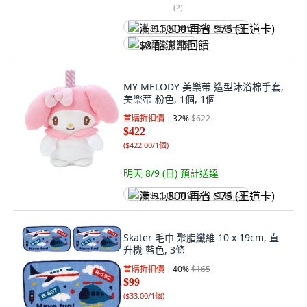
(
2
)
满 $1,500 再省 $75 (王道卡)
$8 酷澎幣回饋
MY MELODY 美樂蒂 造型沐浴棉手套,
美樂蒂 粉色, 1個, 1個
首購折扣價
32
%
$622
$422
(
$422.00/1個
)
明天 8/9 (日)
預計送達
满 $1,500 再省 $75 (王道卡)
Skater 毛巾 聚脂纖維 10 x 19cm, 直
升機 藍色, 3條
首購折扣價
40
%
$165
$99
(
$33.00/1個
)