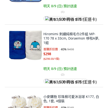
明天 8/9 (日)
預計送達
(
1
)
满 $1,500 再省 $75 (王道卡)
Hiromimi 刺繡純棉毛巾2件組 MP-
170 78 x 33cm, Doraemon 哆啦A夢,
1組
首購折扣價
40
%
$498
$298
(
$298.00/1個
)
明天 8/9 (日)
預計送達
(
2
)
满 $1,500 再省 $75 (王道卡)
小麥購物 珍珠棉可愛沐浴球 K177, 白
色, 1套, 4個裝
首購折扣價
40
%
$245