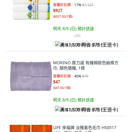
首購折扣價
17
%
$1,127
$927
(
$927.00/1個
)
明天 8/9 (日)
預計送達
(
38
)
满 $1,500 再省 $75 (王道卡)
MORINO 摩力諾 有機棉歐色緞條方
巾, 顏色隨機, 1條
首購折扣價
40
%
$79
$47
(
$47.00/1個
)
明天 8/9 (日)
預計送達
满 $1,500 再省 $75 (王道卡)
LIFE 來福牌 淡雅素色毛巾 HS0517