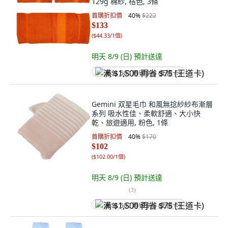
129g 棉紗, 桔色, 3條
首購折扣價
40
%
$222
$133
(
$44.33/1個
)
明天 8/9 (日)
預計送達
满 $1,500 再省 $75 (王道卡)
Gemini 双星毛巾 和風無捻紗紗布漸層
系列 吸水性佳、柔軟舒適、大小快
乾、旅遊適用, 粉色, 1條
首購折扣價
40
%
$170
$102
(
$102.00/1個
)
明天 8/9 (日)
預計送達
(
3
)
满 $1,500 再省 $75 (王道卡)