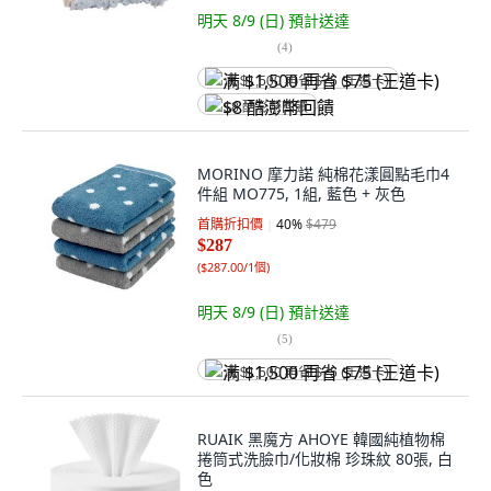
明天 8/9 (日)
預計送達
(
4
)
满 $1,500 再省 $75 (王道卡)
$8 酷澎幣回饋
MORINO 摩力諾 純棉花漾圓點毛巾4
件組 MO775, 1組, 藍色 + 灰色
首購折扣價
40
%
$479
$287
(
$287.00/1個
)
明天 8/9 (日)
預計送達
(
5
)
满 $1,500 再省 $75 (王道卡)
RUAIK 黑魔方 AHOYE 韓國純植物棉
捲筒式洗臉巾/化妝棉 珍珠紋 80張, 白
色