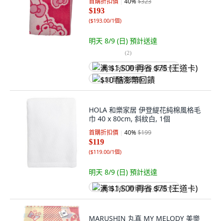
首購折扣價
40
%
$323
$193
(
$193.00/1個
)
明天 8/9 (日)
預計送達
(
2
)
满 $1,500 再省 $75 (王道卡)
$10 酷澎幣回饋
HOLA 和樂家居 伊登緹花純棉風格毛
巾 40 x 80cm, 斜紋白, 1個
首購折扣價
40
%
$199
$119
(
$119.00/1個
)
明天 8/9 (日)
預計送達
满 $1,500 再省 $75 (王道卡)
MARUSHIN 丸真 MY MELODY 美樂