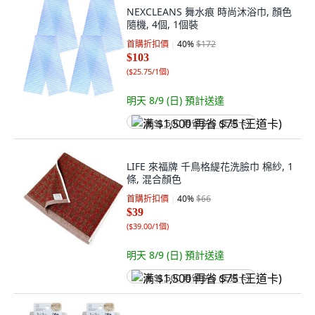
NEXCLEANS 舞水痕 時尚沐浴巾, 顏色
隨機, 4個, 1個裝
首購折扣價
40
%
$172
$103
(
$25.75/1個
)
明天 8/9 (日)
預計送達
满 $1,500 再省 $75 (王道卡)
LIFE 來福牌 千鳥格緹花洗臉巾 棉紗, 1
條, 混合顏色
首購折扣價
40
%
$66
$39
(
$39.00/1個
)
明天 8/9 (日)
預計送達
满 $1,500 再省 $75 (王道卡)