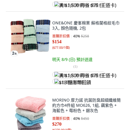
满 $1,500 再省 $75 (王道卡)
ONE&ONE 慶峯棉業 蘇格蘭格紋毛巾
3入, 顏色隨機, 2包
首購折扣價
40
%
$258
$154
(
$77.00/1個
)
明天 8/9 (日)
預計送達
(
1
)
满 $1,500 再省 $75 (王道卡)
$13 酷澎幣回饋
MORINO 摩力諾 抗菌防臭超細纖維簡
約方巾4件組 MO626, 1組, 藕紫色 +
海藍色 + 莓粉色 + 銀灰色
首購折扣價
40
%
$450
$270
(
$270.00/1個
)