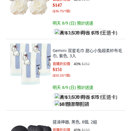
$147
(
$36.75/1個
)
明天 8/9 (日)
預計送達
满 $1,500 再省 $75 (王道卡)
Gemini 双星毛巾 甜心小兔超柔紗布毛
巾, 紫色, 3入
首購折扣價
40
%
$252
$151
(
$50.33/1個
)
明天 8/9 (日)
預計送達
满 $1,500 再省 $75 (王道卡)
$8 酷澎幣回饋
搓澡神器, 黑色, 8個, 2組
首購折扣價
40
%
$159