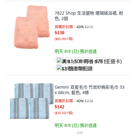
7822 Shop 生活選物 珊瑚絨浴裙, 粉
色, 2個
首購折扣價
40
%
$218
$130
(
$65.00/1個
)
明天 8/9 (日)
預計送達
满 $1,500 再省 $75 (王道卡)
$3 酷澎幣回饋
Gemini 双星毛巾 竹炭紗絢彩毛巾 33
x 68cm, 藍色, 4條
首購折扣價
40
%
$238
$142
(
$35.50/1個
)
明天 8/9 (日)
預計送達
(
10
)