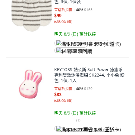
色, 3個, 1個裝
首購折扣價
40
%
$165
$99
(
$33.00/1個
)
明天 8/9 (日)
預計送達
满 $1,500 再省 $75 (王道卡)
$4 酷澎幣回饋
KEYTOSS 詰朵斯 Soft Power 療癒系
專利雙效沐浴海綿 SK2244, 小小兔 粉
色, 1個, 1入
首購折扣價
40
%
$139
$83
(
$83.00/1個
)
明天 8/9 (日)
預計送達
(
1
)
满 $1,500 再省 $75 (王道卡)