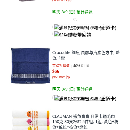
明天 8/9 (日)
預計送達
(
6
)
满 $1,500 再省 $75 (王道卡)
$14 酷澎幣回饋
Crocodile 鱷魚 風靡尊貴素色方巾, 藍
色, 1條
首購折扣價
40
%
$110
$66
(
$66.00/1個
)
明天 8/9 (日)
預計送達
满 $1,500 再省 $75 (王道卡)
CLAUMAN 鯊魚寶寶 日常卡通毛巾
150克 30支棉紗 5件組, 1組, 黃色+粉
色+藍色+橘色+綠色