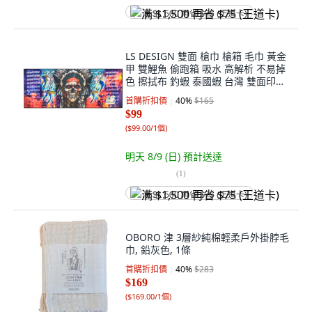
满 $1,500 再省 $75 (王道卡)
LS DESIGN 雙面 槍巾 槍箱 毛巾 黃金
甲 雙鯉魚 偷跑箱 吸水 高解析 不易掉
色 擦拭布 釣蝦 泰國蝦 台灣 雙面印刷
51.5 x 20.5cm, 多色, 1個
首購折扣價
40
%
$165
$99
(
$99.00/1個
)
明天 8/9 (日)
預計送達
(
1
)
满 $1,500 再省 $75 (王道卡)
OBORO 津 3層紗純棉輕柔戶外掛脖毛
巾, 鉛灰色, 1條
首購折扣價
40
%
$283
$169
(
$169.00/1個
)