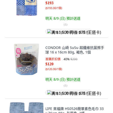
$193
(
$193.00/1個
)
明天 8/9 (日)
預計送達
(
1
)
满 $1,500 再省 $75 (王道卡)
CONDOR 山崎 SuSu 超纖維抗菌擦手
球 16 x 16cm 80g, 褐色, 1個
首購折扣價
40
%
$200
$120
(
$120.00/1個
)
明天 8/9 (日)
預計送達
(
1
)
满 $1,500 再省 $75 (王道卡)
LIFE 來福牌 HS0526簡單素色毛巾 33