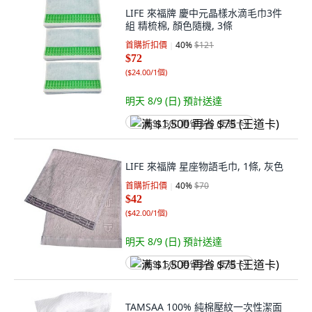
LIFE 來福牌 慶中元晶樣水滴毛巾3件
組 精梳棉, 顏色隨機, 3條
首購折扣價
40
%
$121
$72
(
$24.00/1個
)
明天 8/9 (日)
預計送達
满 $1,500 再省 $75 (王道卡)
LIFE 來福牌 星座物語毛巾, 1條, 灰色
首購折扣價
40
%
$70
$42
(
$42.00/1個
)
明天 8/9 (日)
預計送達
满 $1,500 再省 $75 (王道卡)
TAMSAA 100% 純棉壓紋一次性潔面