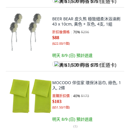
满 $1,500 再省 $75 (王道卡)
BEER BEAR 皮久熊 極致細柔沐浴澡刷
43 x 10cm, 黃色 + 灰色, 4支, 1組
折扣後價格
70
%
$296
$88
(
$22.00/1個
)
明天 8/9 (日)
預計送達
满 $1,500 再省 $75 (王道卡)
MOCODO 伴佳家 環保沐浴巾, 綠色, 1
入, 2條
首購折扣價
40
%
$173
$103
(
$51.50/1個
)
明天 8/9 (日)
預計送達
(
1
)