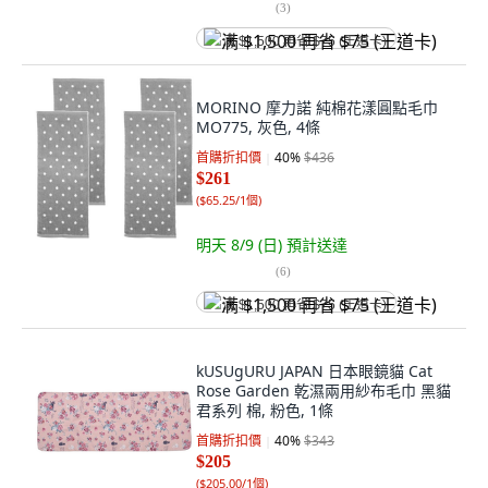
(
3
)
满 $1,500 再省 $75 (王道卡)
MORINO 摩力諾 純棉花漾圓點毛巾
MO775, 灰色, 4條
首購折扣價
40
%
$436
$261
(
$65.25/1個
)
明天 8/9 (日)
預計送達
(
6
)
满 $1,500 再省 $75 (王道卡)
kUSUgURU JAPAN 日本眼鏡貓 Cat
Rose Garden 乾濕兩用紗布毛巾 黑貓
君系列 棉, 粉色, 1條
首購折扣價
40
%
$343
$205
(
$205.00/1個
)