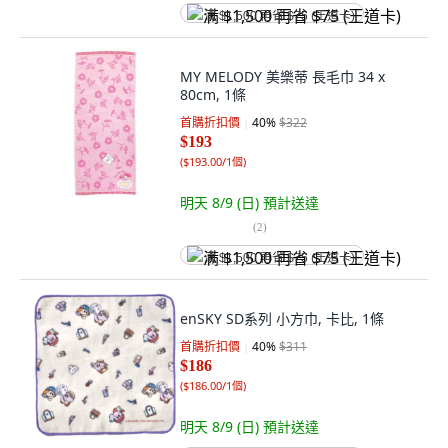
满 $1,500 再省 $75 (王道卡)
MY MELODY 美樂蒂 長毛巾 34 x
80cm, 1條
首購折扣價
40
%
$322
$193
(
$193.00/1個
)
明天 8/9 (日)
預計送達
(
2
)
满 $1,500 再省 $75 (王道卡)
enSKY SD系列 小方巾, 卡比, 1條
首購折扣價
40
%
$311
$186
(
$186.00/1個
)
明天 8/9 (日)
預計送達