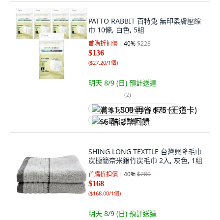
PATTO RABBIT 百特兔 無印柔膚壓縮
巾 10條, 白色, 5組
首購折扣價
40
%
$228
$136
(
$27.20/1個
)
明天 8/9 (日)
預計送達
(
2
)
满 $1,500 再省 $75 (王道卡)
$6 酷澎幣回饋
SHING LONG TEXTILE 台灣興隆毛巾
炭極簡奈米銀竹炭毛巾 2入, 灰色, 1組
首購折扣價
40
%
$280
$168
(
$168.00/1個
)
明天 8/9 (日)
預計送達