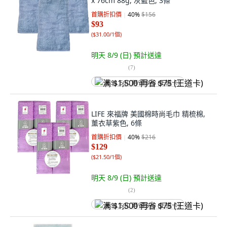
x 76cm 88g, 灰藍色, 3條
首購折扣價
40
%
$156
$93
(
$31.00/1個
)
明天 8/9 (日)
預計送達
(
7
)
满 $1,500 再省 $75 (王道卡)
LIFE 來福牌 美國棉時尚毛巾 精梳棉,
薰衣草紫色, 6條
首購折扣價
40
%
$216
$129
(
$21.50/1個
)
明天 8/9 (日)
預計送達
(
2
)
满 $1,500 再省 $75 (王道卡)