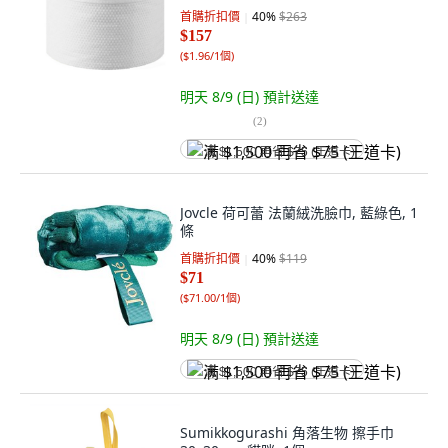
首購折扣價
40
%
$263
$157
(
$1.96/1個
)
明天 8/9 (日)
預計送達
(
2
)
满 $1,500 再省 $75 (王道卡)
Jovcle 荷可蕾 法蘭絨洗臉巾, 藍綠色, 1
條
首購折扣價
40
%
$119
$71
(
$71.00/1個
)
明天 8/9 (日)
預計送達
满 $1,500 再省 $75 (王道卡)
Sumikkogurashi 角落生物 擦手巾