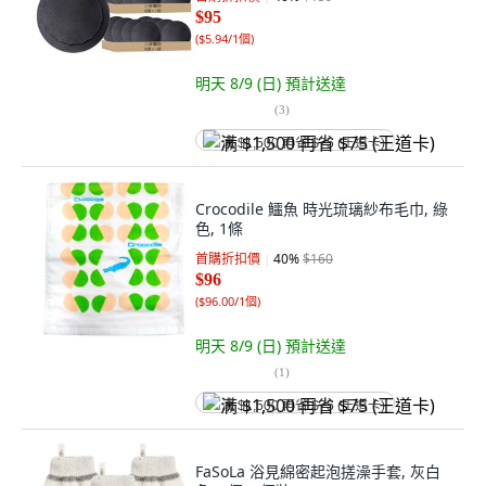
$95
(
$5.94/1個
)
明天 8/9 (日)
預計送達
(
3
)
满 $1,500 再省 $75 (王道卡)
Crocodile 鱷魚 時光琉璃紗布毛巾, 綠
色, 1條
首購折扣價
40
%
$160
$96
(
$96.00/1個
)
明天 8/9 (日)
預計送達
(
1
)
满 $1,500 再省 $75 (王道卡)
FaSoLa 浴見綿密起泡搓澡手套, 灰白