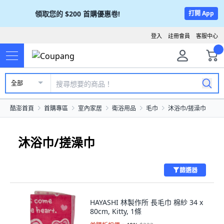
領取您的
$200
首購優惠卷!
打開 App
登入
註冊會員
客服中心
全部
酷澎首頁
首購專區
室內家居
衛浴用品
毛巾
沐浴巾/搓澡巾
沐浴巾/搓澡巾
篩選器
HAYASHI 林製作所 長毛巾 棉紗 34 x
80cm, Kitty, 1條