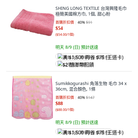
SHING LONG TEXTILE 台灣興隆毛巾
極簡美國棉方巾, 1個, 甜心粉
首購折扣價
40
%
$91
$54
(
$54.00/1個
)
明天 8/9 (日)
預計送達
满 $1,500 再省 $75 (王道卡)
$2 酷澎幣回饋
Sumikkogurashi 角落生物 毛巾 34 x
36cm, 混合顏色, 1條
首購折扣價
40
%
$147
$88
(
$88.00/1個
)
明天 8/9 (日)
預計送達
满 $1,500 再省 $75 (王道卡)