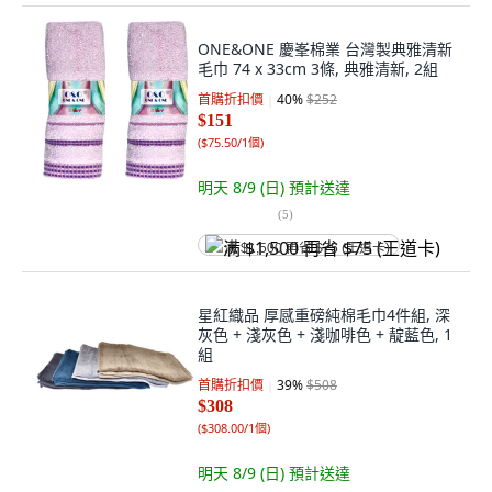
ONE&ONE 慶峯棉業 台灣製典雅清新
毛巾 74 x 33cm 3條, 典雅清新, 2組
首購折扣價
40
%
$252
$151
(
$75.50/1個
)
明天 8/9 (日)
預計送達
(
5
)
满 $1,500 再省 $75 (王道卡)
星紅織品 厚感重磅純棉毛巾4件組, 深
灰色 + 淺灰色 + 淺咖啡色 + 靛藍色, 1
組
首購折扣價
39
%
$508
$308
(
$308.00/1個
)
明天 8/9 (日)
預計送達