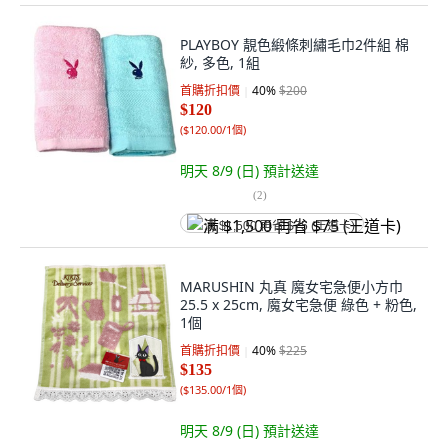
PLAYBOY 靚色緞條刺繡毛巾2件組 棉
紗, 多色, 1組
首購折扣價
40
%
$200
$120
(
$120.00/1個
)
明天 8/9 (日)
預計送達
(
2
)
满 $1,500 再省 $75 (王道卡)
MARUSHIN 丸真 魔女宅急便小方巾
25.5 x 25cm, 魔女宅急便 綠色 + 粉色,
1個
首購折扣價
40
%
$225
$135
(
$135.00/1個
)
明天 8/9 (日)
預計送達