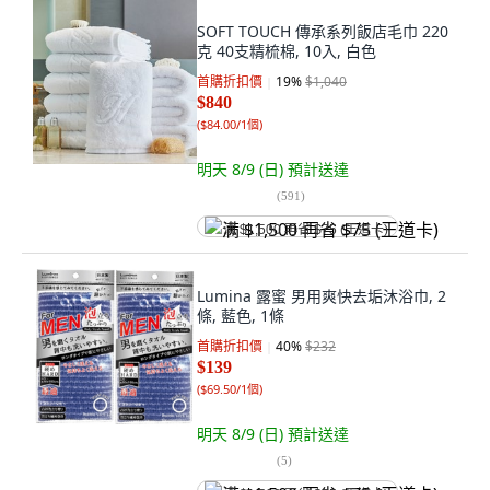
SOFT TOUCH 傳承系列飯店毛巾 220
克 40支精梳棉, 10入, 白色
首購折扣價
19
%
$1,040
$840
(
$84.00/1個
)
明天 8/9 (日)
預計送達
(
591
)
满 $1,500 再省 $75 (王道卡)
Lumina 露蜜 男用爽快去垢沐浴巾, 2
條, 藍色, 1條
首購折扣價
40
%
$232
$139
(
$69.50/1個
)
明天 8/9 (日)
預計送達
(
5
)