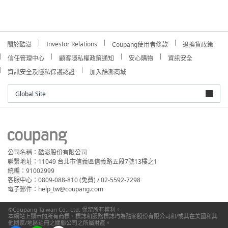
Investor Relations
關於酷澎
Coupang使用者條款
退換貨政策
信任管理中心
顧客隱私權政策通知
安心購物
資訊安全
資訊安全及隱私保護認證
加入酷澎商城
Global Site
公司名稱：酷澎股份有限公司
聯繫地址：11049 台北市信義區信義路五段7號13樓之1
統編：91002999
客服中心：0809-088-810 (免費) / 02-5592-7298
電子郵件：help_tw@coupang.com
©Coupang Taiwan Co., Ltd. 保留所有權利。
本網站上顯示的所有商標、標誌和服務標誌均為酷澎股份有限公司和/或其在美國和其
他國家/地區註冊之關聯公司之所屬財產。