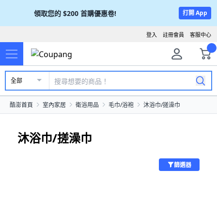
領取您的
$200
首購優惠卷!
打開 App
登入
註冊會員
客服中心
全部
酷澎首頁
室內家居
衛浴用品
毛巾/浴袍
沐浴巾/搓澡巾
沐浴巾/搓澡巾
篩選器