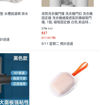
墊 水槽過濾網 排水
滾筒洗衣機門擋 洗衣機門扣 洗衣機
固定器 洗衣機通風透氣防黴磁吸門
擋, 1個, 磁吸固定器 白色,新品特惠
【通風不反味】透氣門扣自帶磁片
57
%
$40
$17
(
$17.00/1個
)
計送達
8/11 星期二
預計送達