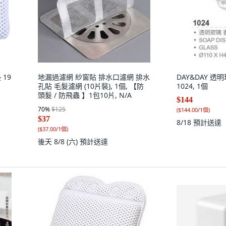
 19
地漏過濾網 紗窗貼 排水口濾網 排水
DAY&DAY 透
孔貼 毛髮濾網 (10片裝), 1個, 【防
1024, 1個
頭髮 / 防飛蟲 】1包10片, N/A
$144
70
%
$125
(
$144.00/1個
)
$37
8/18
預計送達
(
$37.00/1個
)
後天 8/8 (六)
預計送達