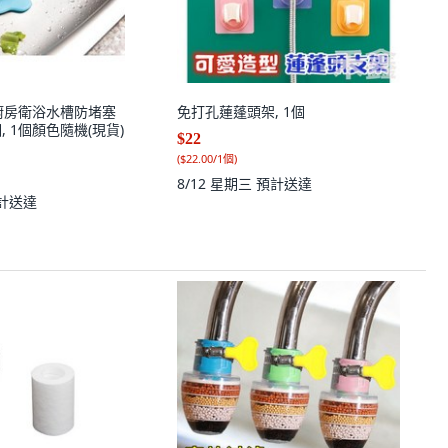
廚房衛浴水槽防堵塞
免打孔蓮蓬頭架, 1個
, 1個顏色隨機(現貨)
$22
(
$22.00/1個
)
8/12 星期三
預計送達
計送達