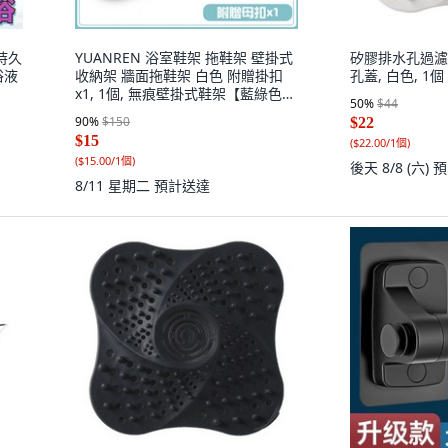
持久
YUANREN 浴室鞋架 拖鞋架 壁掛式
矽膠排水孔過濾
浴液
收納架 牆面拖鞋架 白色 附贈掛扣
孔蓋, 白色, 1個
x1, 1個, 無痕壁掛式鞋架【藍綠色】
50
%
$44
1入
90
%
$150
$22
$15
(
$22.00/1個
)
(
$15.00/1個
)
後天 8/8 (六)
預
8/11 星期二
預計送達