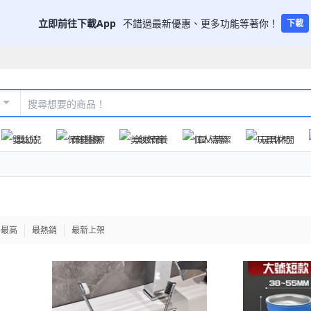
立即前往下載App
不錯過最新優惠、更多功能等著你！
下載
嬰幼兒
保健醫療
美妝保養
個人清潔
玩具休閒
格最高
最熱銷
最新上架