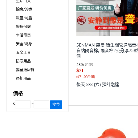
生活百貨
除臭/芳香
殺蟲/防蟲
醫療保健
生活電器
安全/防身
SENMAN 森曼 衛生間管道隔音
自粘隔音棉, 隔音棉2公分厚75型,
五金工具
個
防寒用品
48
%
$139
嬰童紙尿褲
$71
(
$71.00/1個
)
祭祀用品
後天 8/8 (六)
預計送達
價格
$
~
搜尋