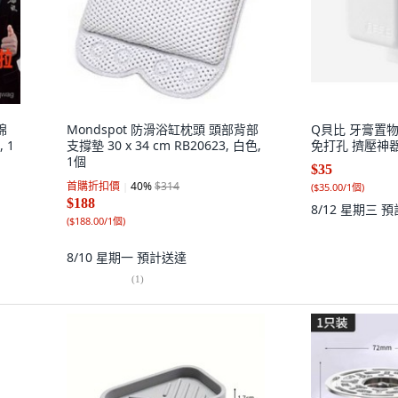
棉
Mondspot 防滑浴缸枕頭 頭部背部
Q貝比 牙膏置
 1
支撐墊 30 x 34 cm RB20623, 白色,
免打孔 擠壓神器,
1個
$35
首購折扣價
40
%
$314
(
$35.00/1個
)
$188
8/12 星期三
預
(
$188.00/1個
)
8/10 星期一
預計送達
(
1
)