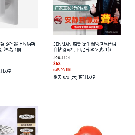
物架 浴室牆上收納架
SENMAN 森曼 衛生間管道隔音棉
 短款, 1個
自粘隔音棉, 阻尼片50型號, 1個
49
%
$124
$63
(
$63.00/1個
)
計送達
後天 8/8 (六)
預計送達