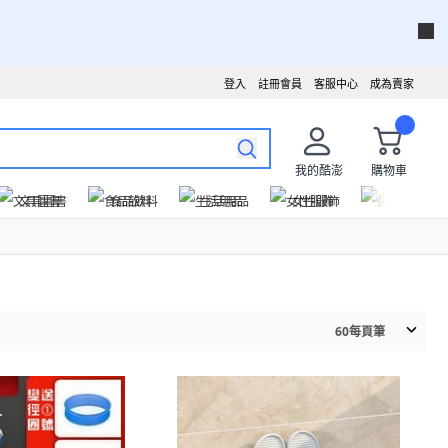
登入
註冊會員
客服中心
成為賣家
我的酷澎
購物車
文具圖書
食品飲料
生活用品
女性服飾
運動戶外
60
每頁筆