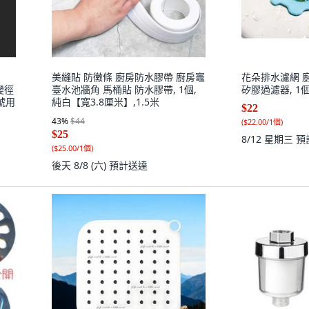
美縫貼 防黴條 廚房防水膠帶 廚房竈
花朵排水濾網 
變徑
臺水池牆角 馬桶貼 防水膠帶, 1個,
矽膠過濾器, 1個
號用
純白【寬3.8厘米】,1.5米
$22
43
%
$44
(
$22.00/1個
)
$25
8/12 星期三
預
(
$25.00/1個
)
後天 8/8 (六)
預計送達