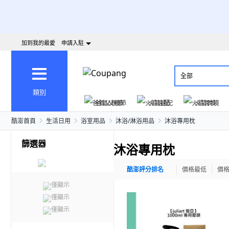
加到我的最愛
申請入駐
全部
類別
爸氣父親節
火箭速配
火箭跨境
酷澎首頁
生活日用
浴室用品
沐浴/淋浴用品
沐浴專用枕
篩選器
沐浴專用枕
酷澎評分排名
價格最低
價
僅顯示
僅顯示
僅顯示