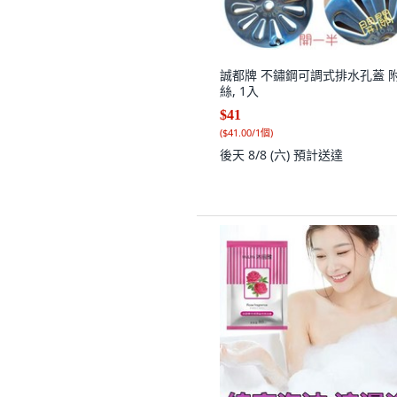
誠都牌 不鏽鋼可調式排水孔蓋 
絲, 1入
$41
(
$41.00/1個
)
後天 8/8 (六)
預計送達