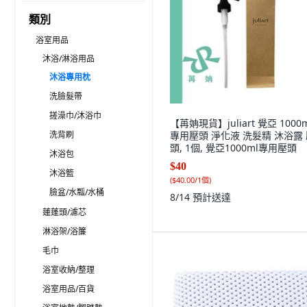
類別
浴室用品
沐浴/淋浴用品
沐浴專用枕
洗臉髮帶
搓澡巾/沐浴巾
【苒姌現貨】juliart 覺亞 1000m
洗背刷
專用壓頭 淨化液 洗髮精 沐浴露
頭, 1個, 覺亞1000ml專用壓頭
沐浴包
$40
沐浴籃
(
$40.00/1個
)
臉盆/水瓢/水桶
8/14
預計送達
蓮蓬頭/濾芯
淋浴架/浴簾
毛巾
浴室收納/整理
浴室用品/百貨