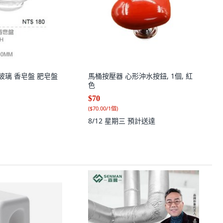
明玻璃 香皂盤 肥皂盤
馬桶按壓器 心形沖水按鈕, 1個, 紅
色
$70
(
$70.00/1個
)
8/12 星期三
預計送達