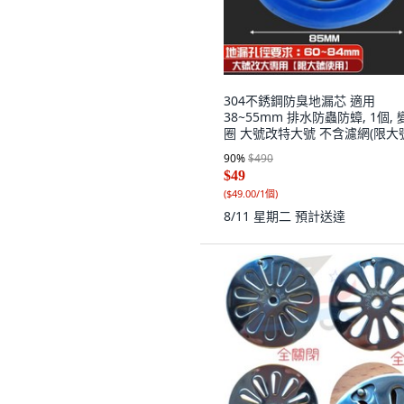
304不銹鋼防臭地漏芯 適用
38~55mm 排水防蟲防蟑, 1個, 
圈 大號改特大號 不含濾網(限大
90
%
$490
$49
(
$49.00/1個
)
8/11 星期二
預計送達