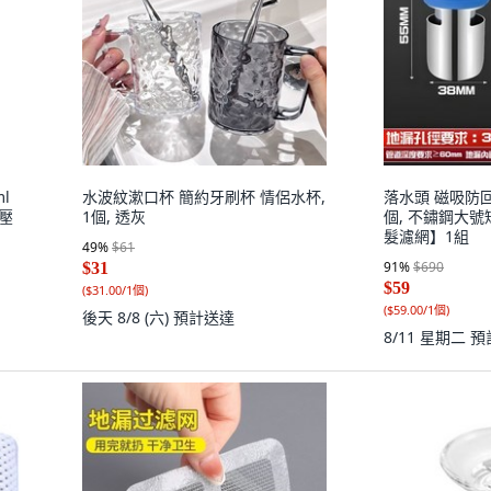
l
水波紋漱口杯 簡約牙刷杯 情侶水杯,
落水頭 磁吸防回
 壓
1個, 透灰
個, 不鏽鋼大
髮濾網】1組
49
%
$61
91
%
$690
$31
$59
(
$31.00/1個
)
(
$59.00/1個
)
後天 8/8 (六)
預計送達
8/11 星期二
預