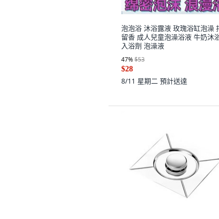
泡泡浴 沐浴露液 玫瑰浴缸泡澡 
留香 成人兒童泡澡浴液 牛奶沐
入浴劑 泡澡液
47
%
$53
$28
8/11 星期二
預計送達