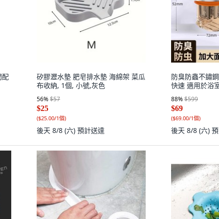
間配
矽膠瀝水墊 肥皂排水墊 海綿架 菜瓜
防臭防蟲不鏽鋼
布收納, 1個, 小號,灰色
快速 適用於浴室
56
%
$57
88
%
$599
$25
$69
(
$25.00/1個
)
(
$69.00/1個
)
後天 8/8 (六)
預計送達
後天 8/8 (六)
預