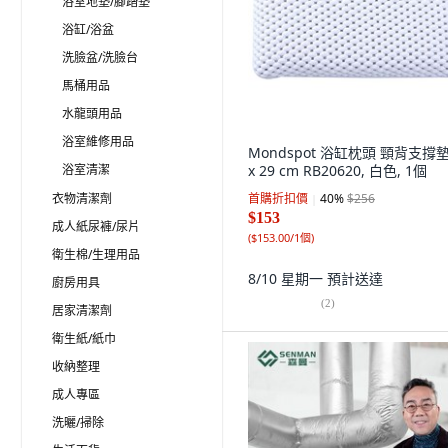
浴室地墊/腳踏墊
浴缸/浴盆
洗臉盆/洗臉台
馬桶用品
水龍頭用品
浴室維修用品
Mondspot 浴缸枕頭 頸背支撐墊
浴室清潔
x 29 cm RB20620, 白色, 1個
衣物清潔劑
首購折扣價
40
%
$256
$153
成人紙尿褲/尿片
(
$153.00/1個
)
衛生棉/生理用品
8/10 星期一
預計送達
廚房用具
(
2
)
居家清潔劑
衛生紙/紙巾
收納整理
成人專區
洗曬/掃除