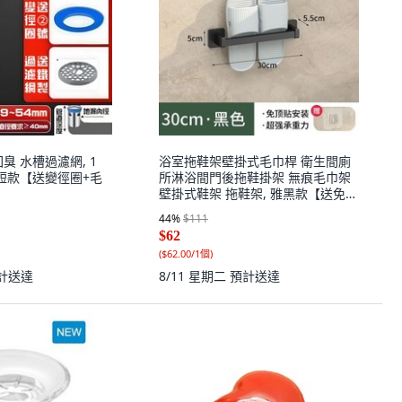
臭 水槽過濾網, 1
浴室拖鞋架壁掛式毛巾桿 衛生間廁
號短款【送變徑圈+毛
所淋浴間門後拖鞋掛架 無痕毛巾架
壁掛式鞋架 拖鞋架, 雅黑款【送免釘
貼】,29cm【一雙款】適合1成人, 1
44
%
$111
個
$62
(
$62.00/1個
)
計送達
8/11 星期二
預計送達