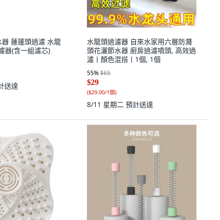
水器 蓮蓬頭過濾 水龍
水龍頭過濾器 自來水家用六層防濺
過濾器(含一組濾芯)
頭花灑節水器 廚房過濾噴頭, 高效過
濾丨顏色混搭丨1個, 1個
55
%
$65
$29
計送達
(
$29.00/1個
)
8/11 星期二
預計送達