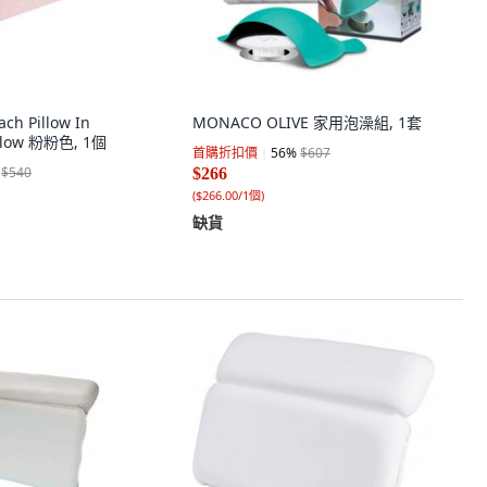
ch Pillow In
MONACO OLIVE 家用泡澡組, 1套
illow 粉粉色, 1個
首購折扣價
56
%
$607
$540
$266
(
$266.00/1個
)
缺貨