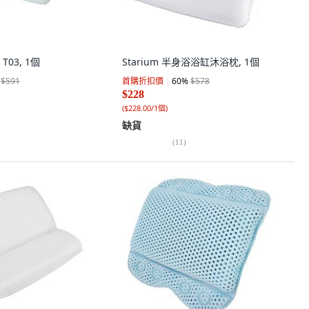
03, 1個
Starium 半身浴浴缸沐浴枕, 1個
$591
首購折扣價
60
%
$578
$228
(
$228.00/1個
)
缺貨
(
11
)