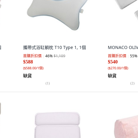
個
攜帶式浴缸躺枕 T10 Type 1, 1個
MONACO OLI
首購折扣價
46
%
$1,109
首購折扣價
55
%
$588
$540
(
$588.00/1個
)
(
$270.00/1個
)
缺貨
缺貨
(
1
)
(
2
)