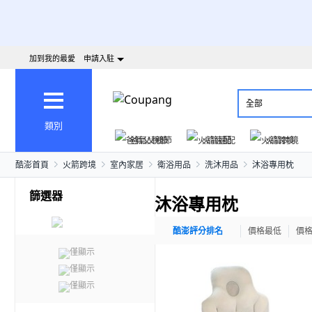
加到我的最愛
申請入駐
全部
類別
爸氣父親節
火箭速配
火箭跨境
酷澎首頁
火箭跨境
室內家居
衛浴用品
洗沐用品
沐浴專用枕
篩選器
沐浴專用枕
酷澎評分排名
價格最低
價
僅顯示
僅顯示
僅顯示