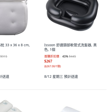
33 x 36 x 8 cm,
Issoon 舒適頸部軟管式洗髮器, 黑
色, 1個
$915
首購折扣價
40
%
$445
$267
(
$267.00/1個
)
計送達
8/12 星期三
預計送達