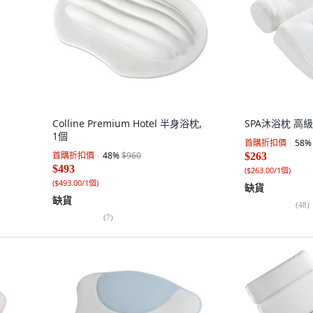
Colline Premium Hotel 半身浴枕,
SPA沐浴枕 高級
1個
首購折扣價
58
%
首購折扣價
48
%
$960
$263
$493
(
$263.00/1個
)
(
$493.00/1個
)
缺貨
缺貨
(
48
)
(
7
)