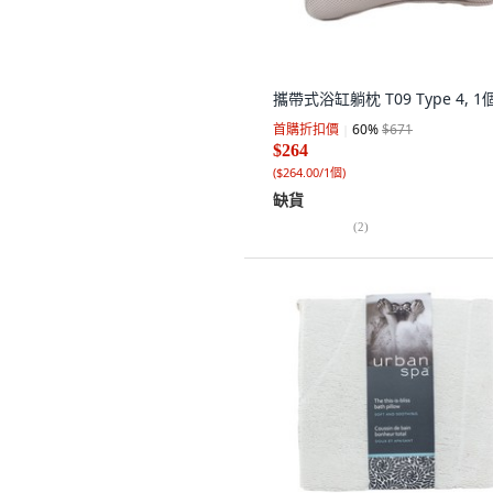
攜帶式浴缸躺枕 T09 Type 4, 1
首購折扣價
60
%
$671
$264
(
$264.00/1個
)
缺貨
(
2
)