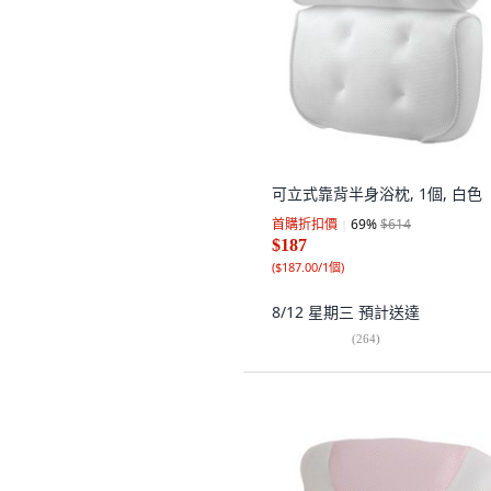
可立式靠背半身浴枕, 1個, 白色
首購折扣價
69
%
$614
$187
(
$187.00/1個
)
8/12 星期三
預計送達
(
264
)