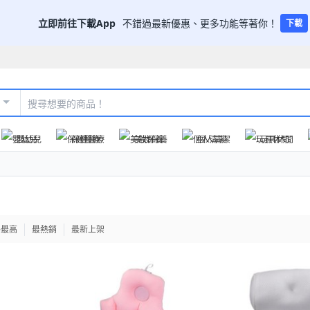
立即前往下載App
不錯過最新優惠、更多功能等著你！
下載
嬰幼兒
保健醫療
美妝保養
個人清潔
玩具休閒
格最高
最熱銷
最新上架