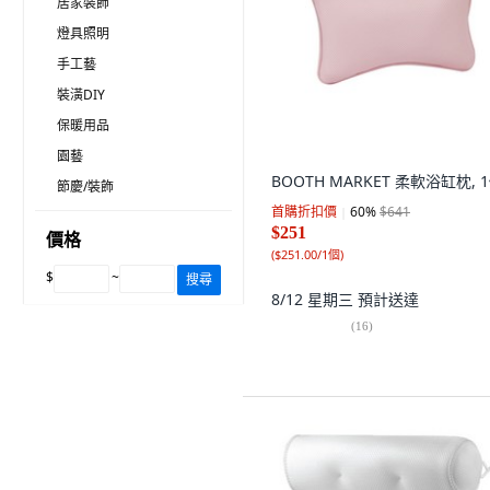
居家裝飾
燈具照明
手工藝
裝潢DIY
保暖用品
園藝
BOOTH MARKET 柔軟浴缸枕, 
節慶/裝飾
首購折扣價
60
%
$641
$251
價格
(
$251.00/1個
)
$
~
搜尋
8/12 星期三
預計送達
(
16
)