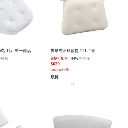
款, 1個, 單一商品
攜帶式浴缸躺枕 T11, 1個
$640
首購折扣價
44
%
$1,143
$629
(
$629.00/1個
)
缺貨
(
1
)