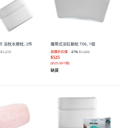
VE 浴枕水療枕, 2件
攜帶式浴缸躺枕 T06, 1個
$1,215
首購折扣價
47
%
$1,000
$525
(
$525.00/1個
)
缺貨