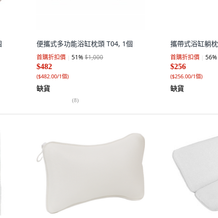
個
便攜式多功能浴缸枕頭 T04, 1個
攜帶式浴缸躺枕 T
首購折扣價
51
%
$1,000
首購折扣價
56
%
$482
$256
(
$482.00/1個
)
(
$256.00/1個
)
缺貨
缺貨
(
8
)