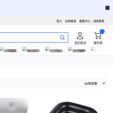
登入
註冊會員
客服中心
成為賣家
我的酷澎
購物車
文具圖書
食品飲料
生活用品
女性服飾
運動戶外
60
每頁筆