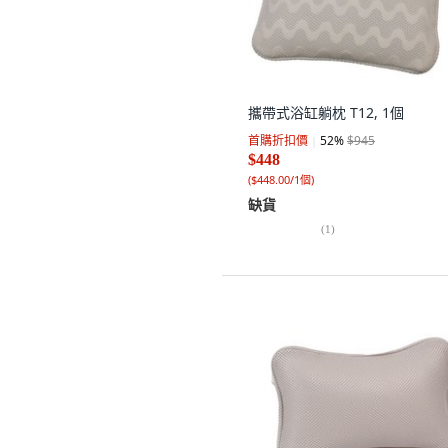
攜帶式浴缸躺枕 T12, 1個
首購折扣價
52
%
$945
$448
(
$448.00/1個
)
缺貨
(
1
)