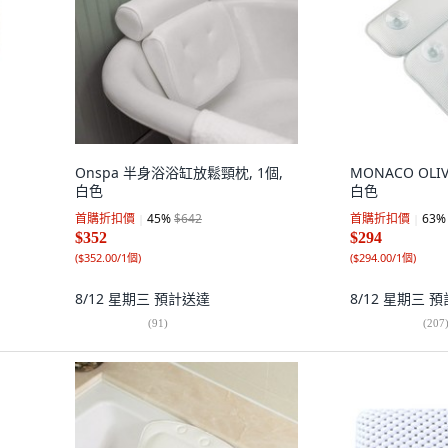
Onspa 半身浴浴缸放鬆頸枕, 1個,
MONACO OLIV
白色
白色
首購折扣價
45
%
$642
首購折扣價
63
%
$352
$294
(
$352.00/1個
)
(
$294.00/1個
)
8/12 星期三
預計送達
8/12 星期三
預
(
91
)
(
207