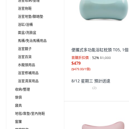
浴室收納/整理
浴室拖鞋
浴室地墊/腳踏墊
浴缸/浴桶
面盆/洗臉盆
馬桶/免治馬桶用品
浴室鏡子
便攜式多功能浴缸枕頭 T05, 1個
浴室百貨
首購折扣價
52
%
$1,000
$479
水龍頭用品
(
$479.00/1個
)
浴室修補用品
8/12 星期三
預計送達
浴室清潔用品
(
2
)
收納/整理
傢俱
寢具
地毯/靠墊/室內拖鞋
窗簾