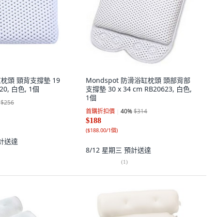
浴缸枕頭 頸背支撐墊 19
Mondspot 防滑浴缸枕頭 頭部背部
620, 白色, 1個
支撐墊 30 x 34 cm RB20623, 白色,
1個
$256
首購折扣價
40
%
$314
$188
(
$188.00/1個
)
計送達
8/12 星期三
預計送達
(
1
)