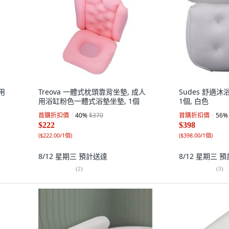
用
Treova 一體式枕頭靠背坐墊, 成人
Sudes 舒適沐浴枕 
用浴缸粉色一體式浴墊坐墊, 1個
1個, 白色
首購折扣價
40
%
$370
首購折扣價
56
%
$222
$398
(
$222.00/1個
)
(
$398.00/1個
)
8/12 星期三
預計送達
8/12 星期三
預
(
2
)
(
3
)