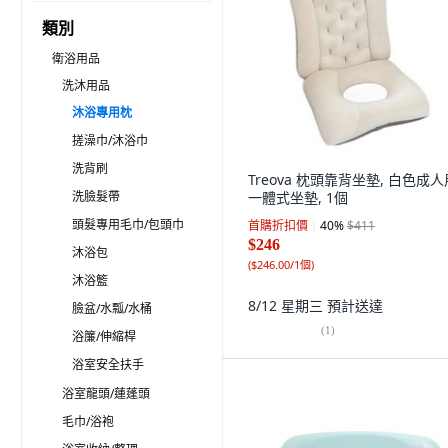
類別
衛浴用品
洗沐用品
沐浴專用枕
搓澡巾/沐浴巾
洗背刷
Treova 枕頭靠背坐墊, 白色成人
洗臉髮帶
一體式坐墊, 1個
頭髮專用毛巾/包頭巾
首購折扣價
40
%
$411
$246
沐浴包
(
$246.00/1個
)
沐浴籃
8/12 星期三
預計送達
臉盆/水瓢/水桶
(
1
)
浴簾/伸縮桿
浴室安全扶手
浴室龍頭/蓮蓬頭
毛巾/浴袍