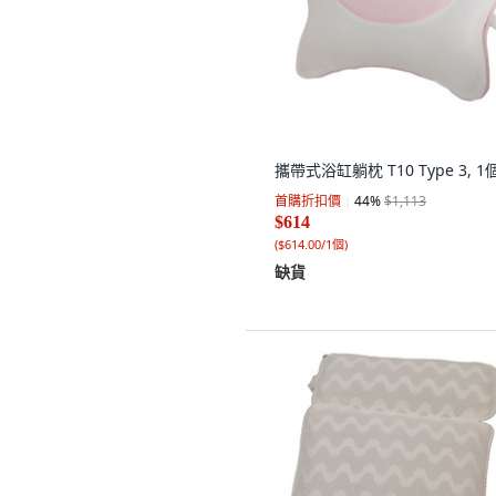
攜帶式浴缸躺枕 T10 Type 3, 1
首購折扣價
44
%
$1,113
$614
(
$614.00/1個
)
缺貨