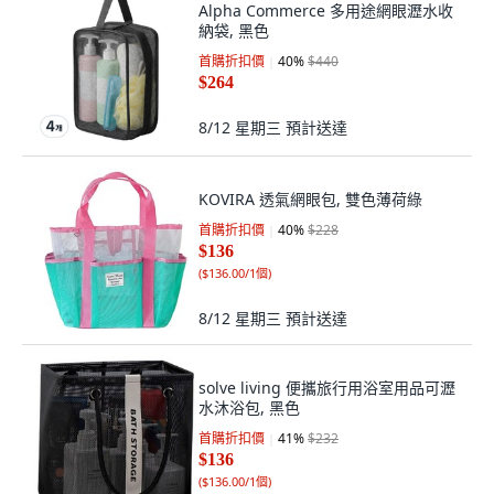
Alpha Commerce 多用途網眼瀝水收
納袋, 黑色
首購折扣價
40
%
$440
$264
8/12 星期三
預計送達
KOVIRA 透氣網眼包, 雙色薄荷綠
首購折扣價
40
%
$228
$136
(
$136.00/1個
)
8/12 星期三
預計送達
solve living 便攜旅行用浴室用品可瀝
水沐浴包, 黑色
首購折扣價
41
%
$232
$136
(
$136.00/1個
)