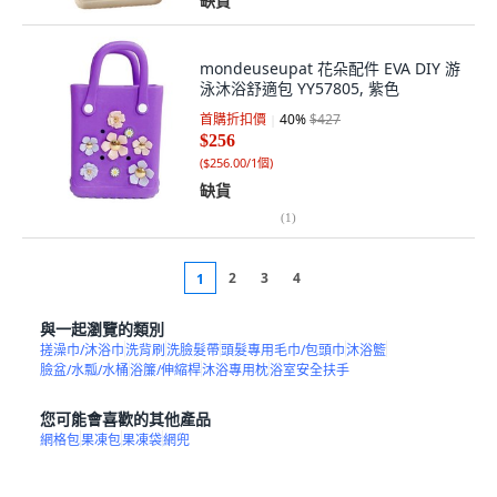
缺貨
mondeuseupat 花朵配件 EVA DIY 游
泳沐浴舒適包 YY57805, 紫色
首購折扣價
40
%
$427
$256
(
$256.00/1個
)
缺貨
(
1
)
2
3
4
1
與一起瀏覽的類別
搓澡巾/沐浴巾
洗背刷
洗臉髮帶
頭髮專用毛巾/包頭巾
沐浴籃
臉盆/水瓢/水桶
浴簾/伸縮桿
沐浴專用枕
浴室安全扶手
您可能會喜歡的其他產品
網格包
果凍包
果凍袋
網兜