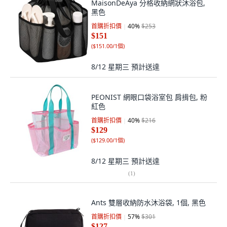
MaisonDeAya 分格收納網狀沐浴包,
黑色
首購折扣價
40
%
$253
$151
(
$151.00/1個
)
8/12 星期三
預計送達
PEONIST 網眼口袋浴室包 肩揹包, 粉
紅色
首購折扣價
40
%
$216
$129
(
$129.00/1個
)
8/12 星期三
預計送達
(
1
)
Ants 雙層收納防水沐浴袋, 1個, 黑色
首購折扣價
57
%
$301
$127