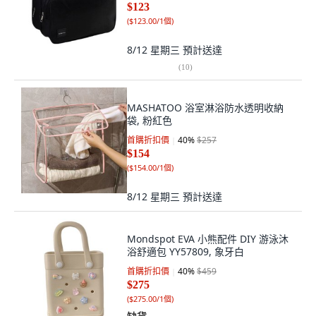
$123
(
$123.00/1個
)
8/12 星期三
預計送達
(
10
)
MASHATOO 浴室淋浴防水透明收納
袋, 粉紅色
首購折扣價
40
%
$257
$154
(
$154.00/1個
)
8/12 星期三
預計送達
Mondspot EVA 小熊配件 DIY 游泳沐
浴舒適包 YY57809, 象牙白
首購折扣價
40
%
$459
$275
(
$275.00/1個
)