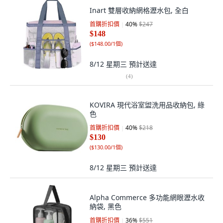
Inart 雙層收納網格瀝水包, 全白
首購折扣價
40
%
$247
$148
(
$148.00/1個
)
8/12 星期三
預計送達
(
4
)
KOVIRA 現代浴室盥洗用品收納包, 綠
色
首購折扣價
40
%
$218
$130
(
$130.00/1個
)
8/12 星期三
預計送達
Alpha Commerce 多功能網眼瀝水收
納袋, 黑色
首購折扣價
36
%
$551