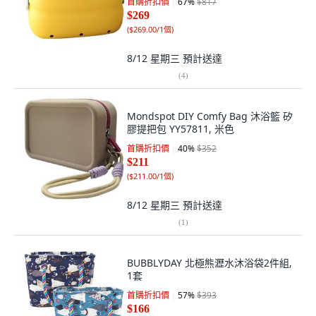
首購折扣價
67
%
$817
$269
(
$269.00/1個
)
8/12 星期三
預計送達
(
4
)
Mondspot DIY Comfy Bag 沐浴籃 矽
膠提把包 YY57811, 米色
首購折扣價
40
%
$352
$211
(
$211.00/1個
)
8/12 星期三
預計送達
(
1
)
BUBBLYDAY 北極熊瀝水沐浴袋2件組,
1套
首購折扣價
57
%
$393
$166