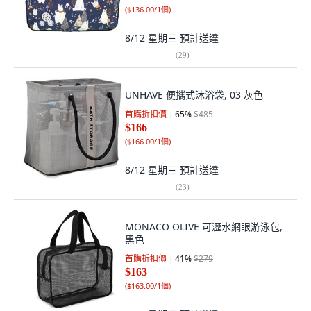
(
$136.00/1個
)
8/12 星期三
預計送達
(
29
)
UNHAVE 便攜式沐浴袋, 03 灰色
首購折扣價
65
%
$485
$166
(
$166.00/1個
)
8/12 星期三
預計送達
(
23
)
MONACO OLIVE 可瀝水網眼游泳包,
黑色
首購折扣價
41
%
$279
$163
(
$163.00/1個
)