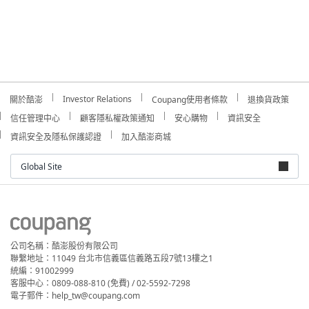
Investor Relations
關於酷澎
Coupang使用者條款
退換貨政策
信任管理中心
顧客隱私權政策通知
安心購物
資訊安全
資訊安全及隱私保護認證
加入酷澎商城
Global Site
公司名稱：酷澎股份有限公司
聯繫地址：11049 台北市信義區信義路五段7號13樓之1
統編：91002999
客服中心：0809-088-810 (免費) / 02-5592-7298
電子郵件：help_tw@coupang.com