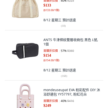
首購折扣價
40
%
$223
$133
(
$133.00/1個
)
8/12 星期三
預計送達
(
18
)
ANTS 牛津條紋雙層收納包 黑色 L號,
1個
首購折扣價
57
%
$360
$154
(
$154.00/1個
)
8/12 星期三
預計送達
(
168
)
mondeuseupat EVA 粉彩配件 DIY 沐
浴舒適包 YY57797, 粉紅花朵
首購折扣價
40
%
$416
$249