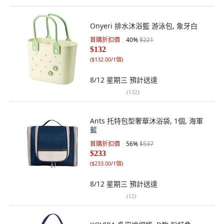
Onyeri 排水沐浴籃 游泳包, 象牙白
首購折扣價
40
%
$221
$132
(
$132.00/1個
)
8/12 星期三
預計送達
(
132
)
Ants 托特包型奢華沐浴袋, 1個, 海軍
藍
首購折扣價
56
%
$537
$233
(
$233.00/1個
)
8/12 星期三
預計送達
(
12
)