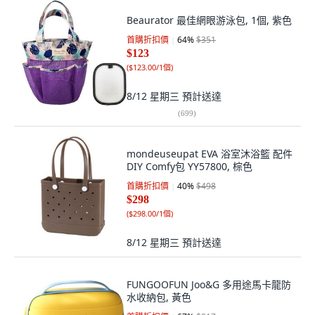
Beaurator 最佳網眼游泳包, 1個, 紫色
首購折扣價
64
%
$351
$123
(
$123.00/1個
)
8/12 星期三
預計送達
(
699
)
mondeuseupat EVA 浴室沐浴籃 配件
DIY Comfy包 YY57800, 棕色
首購折扣價
40
%
$498
$298
(
$298.00/1個
)
8/12 星期三
預計送達
FUNGOOFUN Joo&G 多用途馬卡龍防
水收納包, 黃色