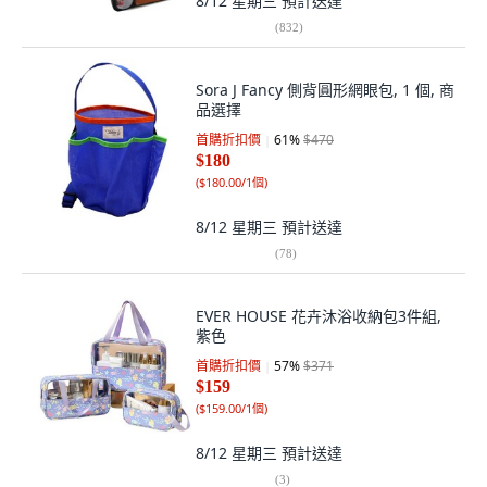
8/12 星期三
預計送達
(
832
)
Sora J Fancy 側背圓形網眼包, 1 個, 商
品選擇
首購折扣價
61
%
$470
$180
(
$180.00/1個
)
8/12 星期三
預計送達
(
78
)
EVER HOUSE 花卉沐浴收納包3件組,
紫色
首購折扣價
57
%
$371
$159
(
$159.00/1個
)
8/12 星期三
預計送達
(
3
)