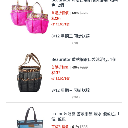
色, 2個
首購折扣價
68
%
$726
$226
(
$113.00/1個
)
8/12 星期三
預計送達
(
20
)
Beaurator 重點網眼口袋沐浴包, 1個
首購折扣價
40
%
$220
$132
(
$132.00/1個
)
8/12 星期三
預計送達
(
261
)
Jia-ini 沐浴袋 游泳網袋 瀝水 淺藍色, 1
個, 藍色
首購折扣價
61
%
$535