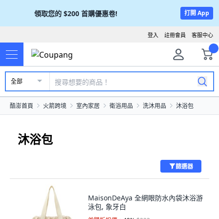
領取您的
$200
首購優惠卷!
打開 App
登入
註冊會員
客服中心
全部
酷澎首頁
火箭跨境
室內家居
衛浴用品
洗沐用品
沐浴包
沐浴包
篩選器
MaisonDeAya 全網眼防水內袋沐浴游
泳包, 象牙白