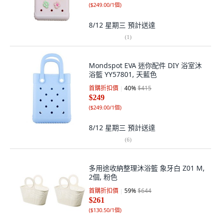
(
$249.00/1個
)
8/12 星期三
預計送達
(
1
)
Mondspot EVA 迷你配件 DIY 浴室沐
浴籃 YY57801, 天藍色
首購折扣價
40
%
$415
$249
(
$249.00/1個
)
8/12 星期三
預計送達
(
6
)
多用途收納整理沐浴籃 象牙白 Z01 M,
2個, 粉色
首購折扣價
59
%
$644
$261
(
$130.50/1個
)