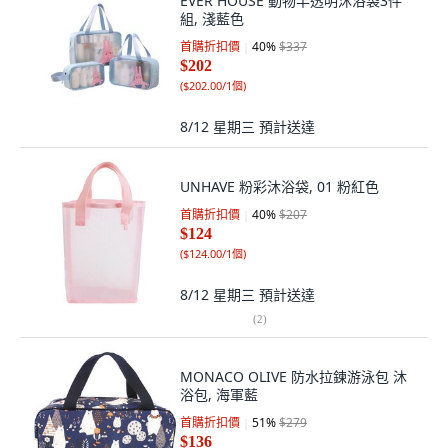
EVER HOUSE 動物半透明沐浴袋3件
組, 淺藍色
首購折扣價
40
%
$337
$202
(
$202.00/1個
)
8/12 星期三
預計送達
UNHAVE 粉彩沐浴袋, 01 粉紅色
首購折扣價
40
%
$207
$124
(
$124.00/1個
)
8/12 星期三
預計送達
(
2
)
MONACO OLIVE 防水拉鍊游泳包 沐
浴包, 海軍藍
首購折扣價
51
%
$279
$136