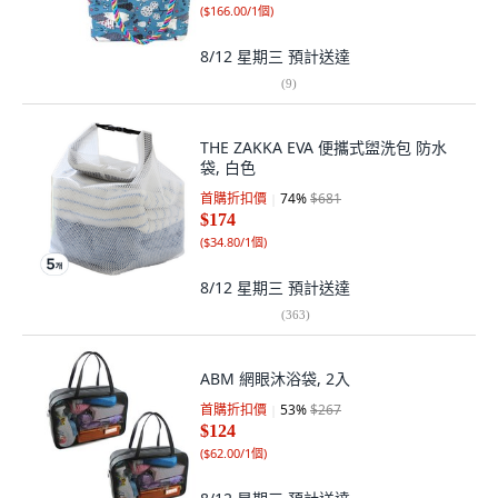
(
$166.00/1個
)
8/12 星期三
預計送達
(
9
)
THE ZAKKA EVA 便攜式盥洗包 防水
袋, 白色
首購折扣價
74
%
$681
$174
(
$34.80/1個
)
8/12 星期三
預計送達
(
363
)
ABM 網眼沐浴袋, 2入
首購折扣價
53
%
$267
$124
(
$62.00/1個
)