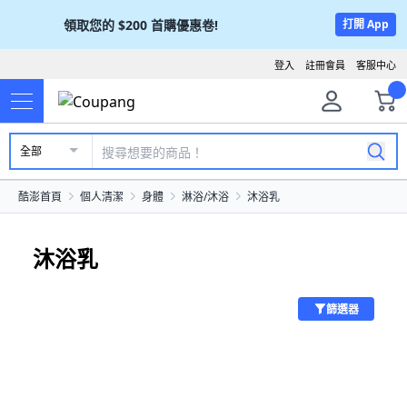
領取您的
$200
首購優惠卷!
打開 App
登入
註冊會員
客服中心
全部
酷澎首頁
個人清潔
身體
淋浴/沐浴
沐浴乳
沐浴乳
篩選器