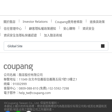
Investor Relations
關於酷澎
Coupang使用者條款
退換貨政策
信任管理中心
顧客隱私權政策通知
安心購物
資訊安全
資訊安全及隱私保護認證
加入酷澎商城
Global Site
公司名稱：酷澎股份有限公司
聯繫地址：11049 台北市信義區信義路五段7號13樓之1
統編：91002999
客服中心：0809-088-810 (免費) / 02-5592-7298
電子郵件：help_tw@coupang.com
©Coupang Taiwan Co., Ltd. 保留所有權利。
本網站上顯示的所有商標、標誌和服務標誌均為酷澎股份有限公司和/或其在美國和其
他國家/地區註冊之關聯公司之所屬財產。