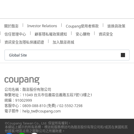
Investor Relations
關於酷澎
Coupang使用者條款
退換貨政策
信任管理中心
顧客隱私權政策通知
安心購物
資訊安全
資訊安全及隱私保護認證
加入酷澎商城
Global Site
公司名稱：酷澎股份有限公司
聯繫地址：11049 台北市信義區信義路五段7號13樓之1
統編：91002999
客服中心：0809-088-810 (免費) / 02-5592-7298
電子郵件：help_tw@coupang.com
©Coupang Taiwan Co., Ltd. 保留所有權利。
本網站上顯示的所有商標、標誌和服務標誌均為酷澎股份有限公司和/或其在美國和其
他國家/地區註冊之關聯公司之所屬財產。