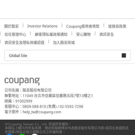
Investor Relations
關於酷澎
Coupang使用者條款
退換貨政策
信任管理中心
顧客隱私權政策通知
安心購物
資訊安全
資訊安全及隱私保護認證
加入酷澎商城
Global Site
公司名稱：酷澎股份有限公司
聯繫地址：11049 台北市信義區信義路五段7號13樓之1
統編：91002999
客服中心：0809-088-810 (免費) / 02-5592-7298
電子郵件：help_tw@coupang.com
©Coupang Taiwan Co., Ltd. 保留所有權利。
本網站上顯示的所有商標、標誌和服務標誌均為酷澎股份有限公司和/或其在美國和其
他國家/地區註冊之關聯公司之所屬財產。