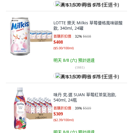
满 $1,500 再省 $75 (王道卡)
LOTTE 樂天 Milkis 草莓優格風味碳酸
飲, 340ml, 24罐
首購折扣價
32
%
$608
$408
(
$5.00/100ml
)
明天 8/8 (六)
預計送達
(
1661
)
满 $1,500 再省 $75 (王道卡)
味丹 究.選 SUAN 草莓紅茶氣泡飲,
540ml, 24瓶
首購折扣價
39
%
$509
$309
(
$2.39/100ml
)
明天 8/8 (六)
預計送達