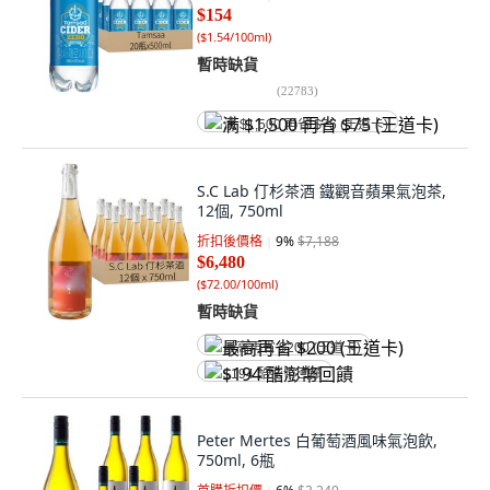
$154
(
$1.54/100ml
)
暫時缺貨
(
22783
)
满 $1,500 再省 $75 (王道卡)
S.C Lab 仃杉茶酒 鐵觀音蘋果氣泡茶,
12個, 750ml
折扣後價格
9
%
$7,188
$6,480
(
$72.00/100ml
)
暫時缺貨
最高再省 $200 (王道卡)
$194 酷澎幣回饋
Peter Mertes 白葡萄酒風味氣泡飲,
750ml, 6瓶