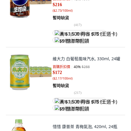
$216
(
$2.73/100ml
)
暫時缺貨
(
417
)
满 $1,500 再省 $75 (王道卡)
$9 酷澎幣回饋
維大力 白葡萄風味汽水, 330ml, 24罐
首購折扣價
40
%
$288
$172
(
$2.17/100ml
)
暫時缺貨
(
217
)
满 $1,500 再省 $75 (王道卡)
$9 酷澎幣回饋
惜惜 康普茶 青梅氣泡, 420ml, 24瓶