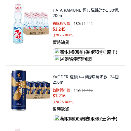
HATA RAMUNE 經典彈珠汽水, 30個,
200ml
首購折扣價
13
%
$1,445
$1,245
(
$20.75/100ml
)
暫時缺貨
满 $1,500 再省 $75 (王道卡)
$43 酷澎幣回饋
YAODER 耀德 牛樟戰魂氣泡飲, 24個,
250ml
首購折扣價
14
%
$1,416
$1,216
(
$20.27/100ml
)
暫時缺貨
满 $1,500 再省 $75 (王道卡)