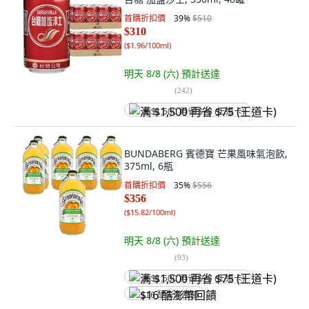
首購折扣價
39
%
$510
$310
(
$1.96/100ml
)
明天 8/8 (六)
預計送達
(
242
)
满 $1,500 再省 $75 (王道卡)
BUNDABERG 賓德寶 芒果風味氣泡飲,
375ml, 6瓶
首購折扣價
35
%
$556
$356
(
$15.82/100ml
)
明天 8/8 (六)
預計送達
(
93
)
满 $1,500 再省 $75 (王道卡)
$16 酷澎幣回饋