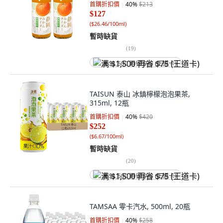
首購折扣價
40
%
$213
$127
(
$26.46/100ml
)
暫時缺貨
(
19
)
满 $1,500 再省 $75 (王道卡)
TAISUN 泰山 冰鎮檸檬泡泡果茶,
315ml, 12瓶
首購折扣價
40
%
$420
$252
(
$6.67/100ml
)
暫時缺貨
(
20
)
满 $1,500 再省 $75 (王道卡)
TAMSAA 零卡汽水, 500ml, 20瓶
首購折扣價
40
%
$258