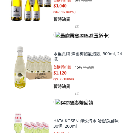
首購折扣價
6
%
$3,240
$3,040
(
$67.56/100ml
)
暫時缺貨
(
3
)
最高再省 $152 (王道卡)
水里真梅 蜂蜜梅醋氣泡飲, 500ml, 24
瓶
首購折扣價
15
%
$1,320
$1,120
(
$9.33/100ml
)
暫時缺貨
(
1
)
$40 酷澎幣回饋
HATA KOSEN 彈珠汽水 哈密瓜風味,
30個, 200ml