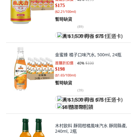
$175
(
$2.21/100ml
)
暫時缺貨
(
89
)
满 $1,500 再省 $75 (王道卡)
金蜜蜂 橘子口味汽水, 500ml, 24瓶
首購折扣價
40
%
$330
$198
(
$1.65/100ml
)
暫時缺貨
(
39
)
满 $1,500 再省 $75 (王道卡)
$8 酷澎幣回饋
木村飲料 靜岡柑橘風味汽水 靜岡縣產,
240ml, 2瓶