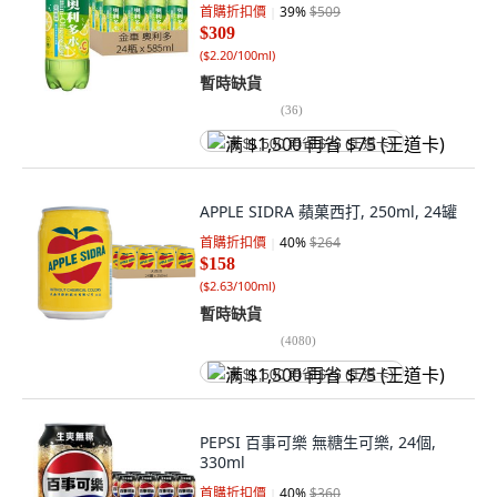
首購折扣價
39
%
$509
$309
(
$2.20/100ml
)
暫時缺貨
(
36
)
满 $1,500 再省 $75 (王道卡)
APPLE SIDRA 蘋菓西打, 250ml, 24罐
首購折扣價
40
%
$264
$158
(
$2.63/100ml
)
暫時缺貨
(
4080
)
满 $1,500 再省 $75 (王道卡)
PEPSI 百事可樂 無糖生可樂, 24個,
330ml
首購折扣價
40
%
$360