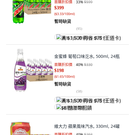
首購折扣價
33
%
$599
$399
(
$3.33/100ml
)
暫時缺貨
(
95
)
满 $1,500 再省 $75 (王道卡)
金蜜蜂 葡萄口味汔水, 500ml, 24瓶
首購折扣價
40
%
$330
$198
(
$1.65/100ml
)
暫時缺貨
(
58
)
满 $1,500 再省 $75 (王道卡)
$8 酷澎幣回饋
維大力 蘋果風味汽水, 330ml, 24罐
首購折扣價
40
%
$293