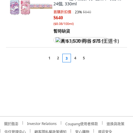
24個, 330ml
首購折扣價
23
%
$840
$640
(
$8.08/100ml
)
暫時缺貨
满 $1,500 再省 $75 (王道卡)
1
2
4
5
3
Investor Relations
關於酷澎
Coupang使用者條款
退換貨政策
信任管理中心
顧客隱私權政策通知
安心購物
資訊安全