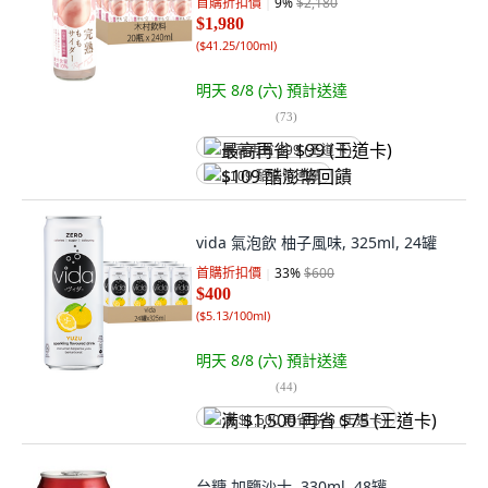
首購折扣價
9
%
$2,180
$1,980
(
$41.25/100ml
)
明天 8/8 (六)
預計送達
(
73
)
最高再省 $99 (王道卡)
$109 酷澎幣回饋
vida 氣泡飲 柚子風味, 325ml, 24罐
首購折扣價
33
%
$600
$400
(
$5.13/100ml
)
明天 8/8 (六)
預計送達
(
44
)
满 $1,500 再省 $75 (王道卡)
台糖 加鹽沙士, 330ml, 48罐