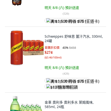
明天 8/8 (六)
預計送達
(
520
)
满 $1,500 再省 $75 (王道卡)
Schweppes 舒味思 薑汁汽水, 330ml,
24罐
首購折扣價
40
%
$458
$274
(
$3.46/100ml
)
明天 8/8 (六)
預計送達
(
420
)
满 $1,500 再省 $75 (王道卡)
$13 酷澎幣回饋
金車 奧利多 奧利多水 萊姆風味,
585ml, 24瓶