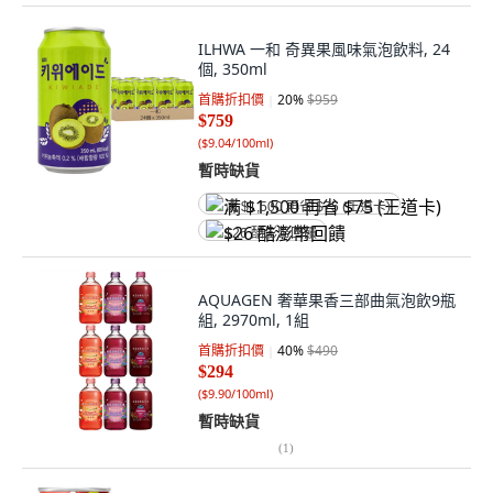
ILHWA 一和 奇異果風味氣泡飲料, 24
個, 350ml
首購折扣價
20
%
$959
$759
(
$9.04/100ml
)
暫時缺貨
满 $1,500 再省 $75 (王道卡)
$26 酷澎幣回饋
AQUAGEN 奢華果香三部曲氣泡飲9瓶
組, 2970ml, 1組
首購折扣價
40
%
$490
$294
(
$9.90/100ml
)
暫時缺貨
(
1
)