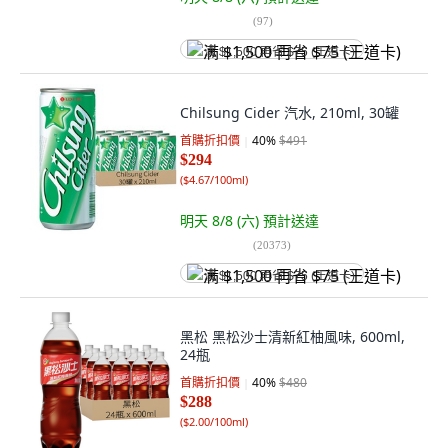
(
97
)
满 $1,500 再省 $75 (王道卡)
Chilsung Cider 汽水, 210ml, 30罐
首購折扣價
40
%
$491
$294
(
$4.67/100ml
)
明天 8/8 (六)
預計送達
(
20373
)
满 $1,500 再省 $75 (王道卡)
黑松 黑松沙士清新紅柚風味, 600ml,
24瓶
首購折扣價
40
%
$480
$288
(
$2.00/100ml
)