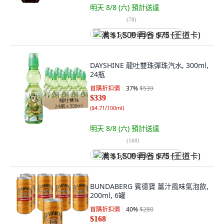
明天 8/8 (六)
預計送達
(
78
)
满 $1,500 再省 $75 (王道卡)
DAYSHINE 龍吐雙珠彈珠汽水, 300ml,
24瓶
首購折扣價
37
%
$539
$339
(
$4.71/100ml
)
明天 8/8 (六)
預計送達
(
168
)
满 $1,500 再省 $75 (王道卡)
BUNDABERG 賓德寶 薑汁風味氣泡飲,
200ml, 6罐
首購折扣價
40
%
$280
$168