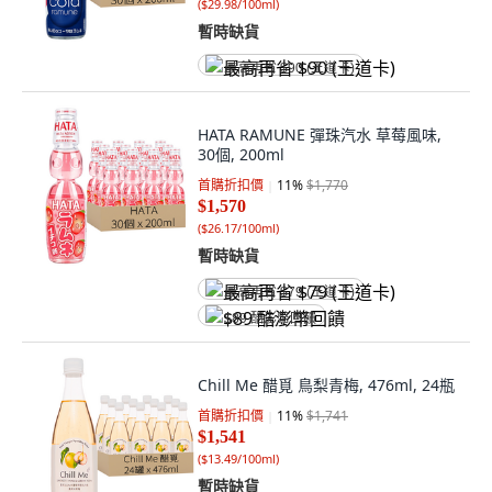
(
$29.98/100ml
)
暫時缺貨
最高再省 $90 (王道卡)
HATA RAMUNE 彈珠汽水 草莓風味,
30個, 200ml
首購折扣價
11
%
$1,770
$1,570
(
$26.17/100ml
)
暫時缺貨
最高再省 $79 (王道卡)
$89 酷澎幣回饋
Chill Me 醋覓 鳥梨青梅, 476ml, 24瓶
首購折扣價
11
%
$1,741
$1,541
(
$13.49/100ml
)
暫時缺貨