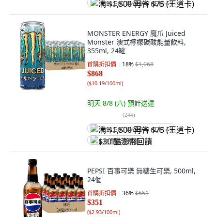
满 $1,500 再省 $75 (王道卡)
MONSTER ENERGY 魔爪 Juiced
Monster 澳式檸檬碳酸能量飲料,
355ml, 24罐
首購折扣價
18
%
$1,068
$868
(
$10.19/100ml
)
明天 8/8 (六)
預計送達
(
244
)
满 $1,500 再省 $75 (王道卡)
$30 酷澎幣回饋
PEPSI 百事可樂 無糖生可樂, 500ml,
24個
首購折扣價
36
%
$551
$351
(
$2.93/100ml
)