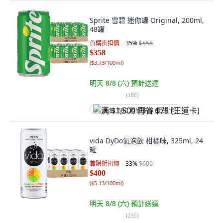
Sprite 雪碧 迷你罐 Original, 200ml,
48罐
首購折扣價
35
%
$558
$358
(
$3.73/100ml
)
明天 8/8 (六)
預計送達
(
186
)
满 $1,500 再省 $75 (王道卡)
vida DyDo氣泡飲 柑橘味, 325ml, 24
罐
首購折扣價
33
%
$600
$400
(
$5.13/100ml
)
明天 8/8 (六)
預計送達
(
235
)