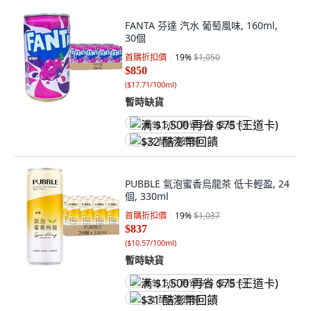
FANTA 芬達 汽水 葡萄風味, 160ml,
30個
首購折扣價
19
%
$1,050
$850
(
$17.71/100ml
)
暫時缺貨
满 $1,500 再省 $75 (王道卡)
$32 酷澎幣回饋
PUBBLE 氣泡蜜香烏龍茶 低卡輕盈, 24
個, 330ml
首購折扣價
19
%
$1,037
$837
(
$10.57/100ml
)
暫時缺貨
满 $1,500 再省 $75 (王道卡)
$31 酷澎幣回饋