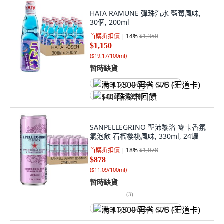
HATA RAMUNE 彈珠汽水 藍莓風味,
30個, 200ml
首購折扣價
14
%
$1,350
$1,150
(
$19.17/100ml
)
暫時缺貨
满 $1,500 再省 $75 (王道卡)
$41 酷澎幣回饋
SANPELLEGRINO 聖沛黎洛 零卡香氛
氣泡飲 石榴櫻桃風味, 330ml, 24罐
首購折扣價
18
%
$1,078
$878
(
$11.09/100ml
)
暫時缺貨
(
3
)
满 $1,500 再省 $75 (王道卡)