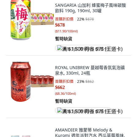
SANGARIA 山加利 蜂蜜梅子風味碳酸
飲料 190g, 190ml, 30罐
首購折扣價
22
%
$878
$678
(
$11.90/100ml
)
暫時缺貨
满 $1,500 再省 $75 (王道卡)
ROYAL UNIBREW 蔓越莓香氛氣泡礦
泉水, 330ml, 24瓶
首購折扣價
23
%
$862
$662
(
$8.36/100ml
)
暫時缺貨
满 $1,500 再省 $75 (王道卡)
AMANDIER 雅蒙蒂 Melody &
Kuromi 週年派對汽水 西瓜草莓風味,