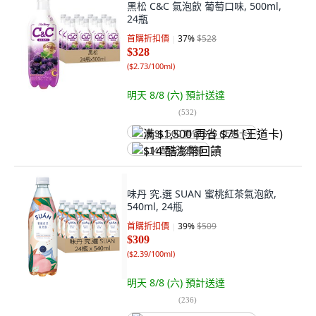
黑松 C&C 氣泡飲 葡萄口味, 500ml,
24瓶
首購折扣價
37
%
$528
$328
(
$2.73/100ml
)
明天 8/8 (六)
預計送達
(
532
)
满 $1,500 再省 $75 (王道卡)
$14 酷澎幣回饋
味丹 究.選 SUAN 蜜桃紅茶氣泡飲,
540ml, 24瓶
首購折扣價
39
%
$509
$309
(
$2.39/100ml
)
明天 8/8 (六)
預計送達
(
236
)