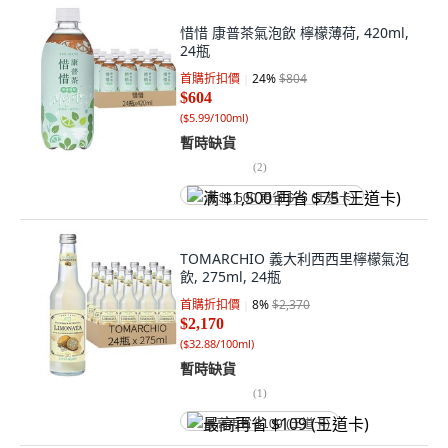
惜惜 康普茶氣泡飲 檸檬薄荷, 420ml,
24瓶
首購折扣價
24
%
$804
$604
(
$5.99/100ml
)
暫時缺貨
(
2
)
满 $1,500 再省 $75 (王道卡)
TOMARCHIO 義大利西西里檸檬氣泡
飲, 275ml, 24瓶
首購折扣價
8
%
$2,370
$2,170
(
$32.88/100ml
)
暫時缺貨
(
1
)
最高再省 $109 (王道卡)