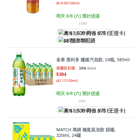
(
$14.00/100ml
)
明天 8/8 (六)
預計送達
(
106
)
满 $1,500 再省 $75 (王道卡)
$8 酷澎幣回饋
金車 奧利多 纖維汽泡飲, 24瓶, 585ml
首購折扣價
39
%
$504
$304
(
$2.17/100ml
)
明天 8/8 (六)
預計送達
(
94
)
满 $1,500 再省 $75 (王道卡)
MATCH 瑪綺 機能氣泡飲 鋁罐,
320ml, 24罐