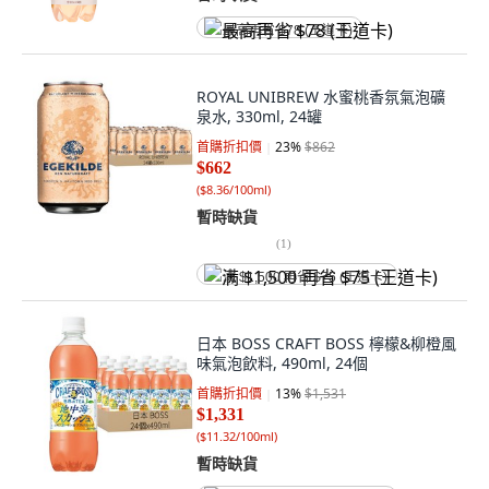
最高再省 $78 (王道卡)
ROYAL UNIBREW 水蜜桃香氛氣泡礦
泉水, 330ml, 24罐
首購折扣價
23
%
$862
$662
(
$8.36/100ml
)
暫時缺貨
(
1
)
满 $1,500 再省 $75 (王道卡)
日本 BOSS CRAFT BOSS 檸檬&柳橙風
味氣泡飲料, 490ml, 24個
首購折扣價
13
%
$1,531
$1,331
(
$11.32/100ml
)
暫時缺貨