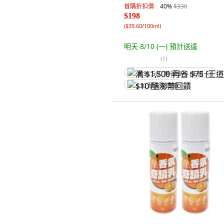
首購折扣價
40
%
$330
$198
(
$39.60/100ml
)
明天 8/10 (一)
預計送達
(
1
)
满 $1,500 再省 $75 (王道卡)
$10 酷澎幣回饋