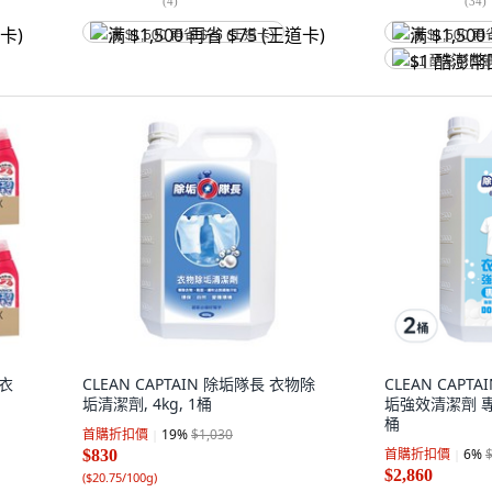
(
4
)
(
34
)
满 $1,500 再省 $75 (王道卡)
满 $1,500 再
$1 酷澎幣回
 衣
CLEAN CAPTAIN 除垢隊長 衣物除
CLEAN CAPT
垢清潔劑, 4kg, 1桶
垢強效清潔劑 專業
桶
首購折扣價
19
%
$1,030
首購折扣價
6
%
$830
$2,860
(
$20.75/100g
)