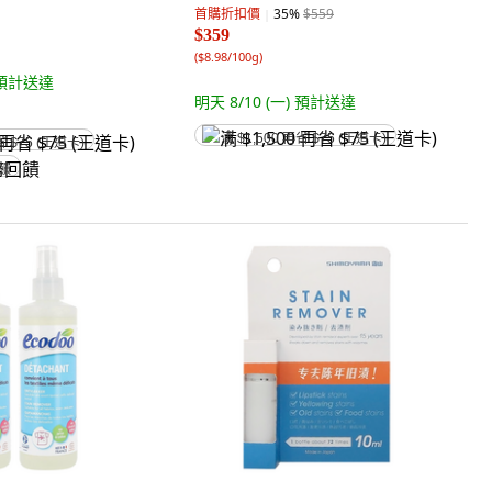
首購折扣價
35
%
$559
$359
(
$8.98/100g
)
預計送達
明天 8/10 (一)
預計送達
满 $1,500 再省 $75 (王道卡)
省 $75 (王道卡)
回饋