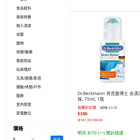
食品飲料
美妝保養
個人清潔
母嬰
寵物
保健/醫療
餐廚用品
玩具嗜好
文具/圖書/影音
運動/休閒/戶外
Dr.Beckmann 貝克曼博士 去漬
服飾
珠, 75ml, 1瓶
室內家居
首購折扣價
40
%
$178
家電數位
$106
(
$141.33/100ml
)
價格
明天 8/10 (一)
預計送達
$
~
搜尋