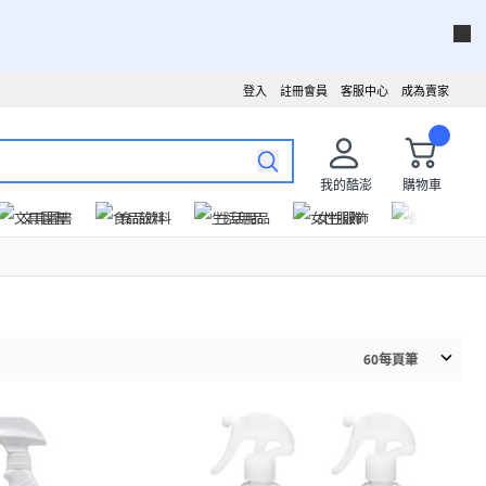
登入
註冊會員
客服中心
成為賣家
我的酷澎
購物車
文具圖書
食品飲料
生活用品
女性服飾
運動戶外
60
每頁筆