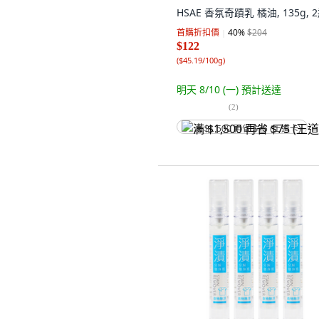
HSAE 香氛奇蹟乳 橘油, 135g, 
首購折扣價
40
%
$204
$122
(
$45.19/100g
)
明天 8/10 (一)
預計送達
(
2
)
满 $1,500 再省 $75 (王道卡)