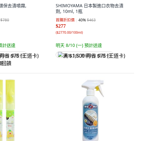
型環保去漬噴霧,
SHIMOYAMA 日本製進口衣物去漬
劑, 10ml, 1瓶
$780
首購折扣價
40
%
$463
$277
(
$2770.00/100ml
)
預計送達
明天 8/10 (一)
預計送達
省 $75 (王道卡)
满 $1,500 再省 $75 (王道卡)
回饋