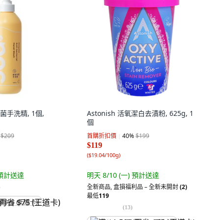
抗菌手洗精, 1個,
Astonish 活氧潔白去漬粉, 625g, 1
個
$209
首購折扣價
40
%
$199
$119
(
$19.04/100g
)
預計送達
明天 8/10 (一)
預計送達
全新商品
,
盒損福利品 – 全新未開封
(2)
)
最低
119
省 $75 (王道卡)
(
13
)