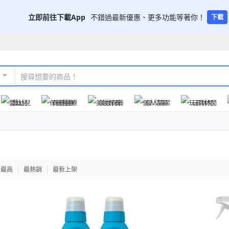
立即前往下載App
不錯過最新優惠、更多功能等著你！
下載
嬰幼兒
保健醫療
美妝保養
個人清潔
玩具休閒
格最高
最熱銷
最新上架