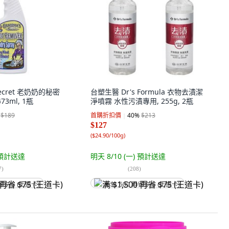
Secret 老奶奶的秘密
台塑生醫 Dr's Formula 衣物去漬潔
3ml, 1瓶
淨噴霧 水性污漬專用, 255g, 2瓶
$189
首購折扣價
40
%
$213
$127
(
$24.90/100g
)
預計送達
明天 8/10 (一)
預計送達
7
)
(
208
)
省 $75 (王道卡)
满 $1,500 再省 $75 (王道卡)