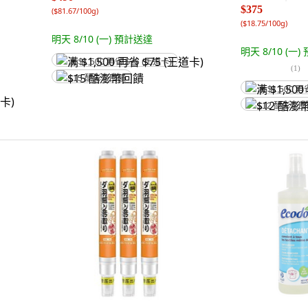
$375
(
$81.67/100g
)
(
$18.75/100g
)
明天 8/10 (一)
預計送達
明天 8/10 (一)
满 $1,500 再省 $75 (王道卡)
(
1
)
$15 酷澎幣回饋
满 $1,500 再
$12 酷澎幣