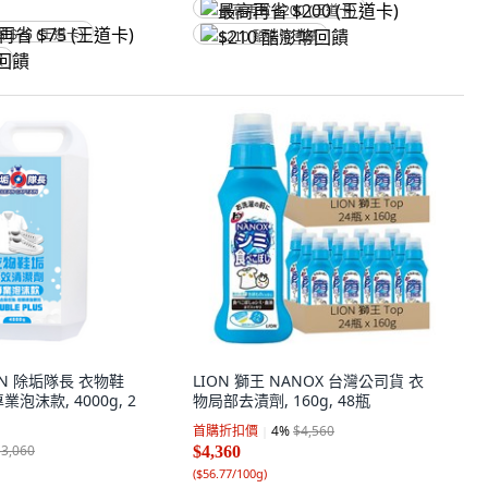
最高再省 $200 (王道卡)
省 $75 (王道卡)
$210 酷澎幣回饋
饋
AIN 除垢隊長 衣物鞋
LION 獅王 NANOX 台灣公司貨 衣
泡沫款, 4000g, 2
物局部去漬劑, 160g, 48瓶
首購折扣價
4
%
$4,560
$3,060
$4,360
(
$56.77/100g
)