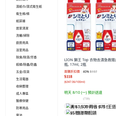
濕紙巾/濕式衛生紙
衛生棉/條
紙尿褲
居家清潔
洗曬/掃除
廚房用具
浴室用品
除臭/除濕/芳香
LION 獅王 Top 衣物去漬急救隨
瓶, 17ml, 2瓶
殺蟑/除蟲/防蟲
首購折扣價
40
%
$197
五金/百貨
$118
生活電器
(
$347.06/100ml
)
收納整理
明天 8/10 (一)
預計送達
成人專區
(
739
)
醫療保健
满 $1,500 再省 $75 (王道卡)
防寒用品
$5 酷澎幣回饋
電池