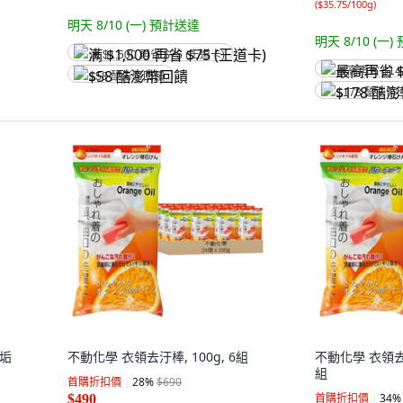
(
$35.75/100g
)
明天 8/10 (一)
預計送達
明天 8/10 (一)
满 $1,500 再省 $75 (王道卡)
最高再省 $14
$58 酷澎幣回饋
$178 酷澎幣
水垢
不動化學 衣領去汙棒, 100g, 6組
不動化學 衣領去汙棒
組
首購折扣價
28
%
$690
首購折扣價
34
%
$490