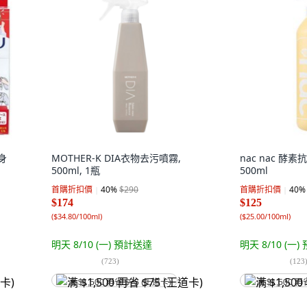
身
MOTHER-K DIA衣物去污噴霧,
nac nac 酵素
500ml, 1瓶
500ml
首購折扣價
40
%
$290
首購折扣價
40
%
$174
$125
(
$34.80/100ml
)
(
$25.00/100ml
)
明天 8/10 (一)
預計送達
明天 8/10 (一)
(
723
)
(
123
满 $1,500 再省 $75 (王道卡)
满 $1,500 再