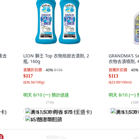
酵素去
LION 獅王 Top 衣物局部去漬劑, 2
GRANDMA'S 
瓶, 160g
衣物去漬噴劑, 47
首購折扣價
40
%
$196
首購折扣價
40
%
$117
$113
(
$36.56/100g
)
(
$23.89/100ml
)
明天 8/10 (一)
預計送達
明天 8/10 (一)
(
734
)
(
108
满 $1,500 再省 $75 (王道卡)
满 $1,500 再
$5 酷澎幣回饋