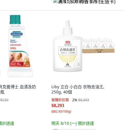
满 $1,500 再省 $75 (王道卡)
nn 貝克曼博士 血漬及奶
Liby 立白 小白白 衣物去油王,
2瓶
250g, 40個
$230
首購折扣價
2
%
$8,493
$8,293
(
$82.93/100g
)
預計送達
明天 8/10 (一)
預計送達