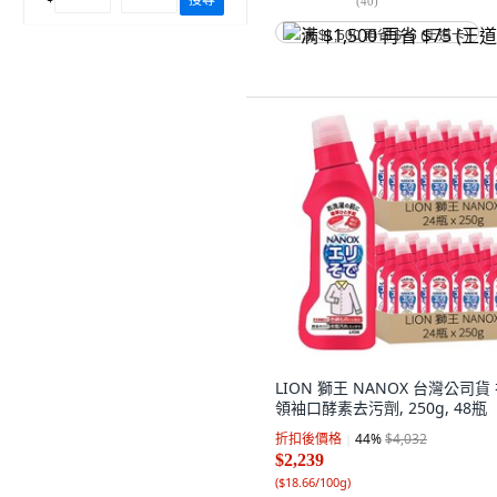
(
40
)
满 $1,500 再省 $75 (王道卡)
LION 獅王 NANOX 台灣公司貨
領袖口酵素去污劑, 250g, 48瓶
折扣後價格
44
%
$4,032
$2,239
(
$18.66/100g
)