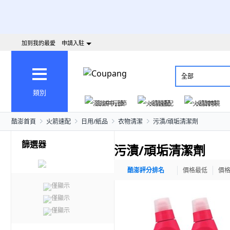
加到我的最愛
申請入駐
全部
類別
澎派中元節
火箭速配
火箭跨境
酷澎首頁
火箭速配
日用/紙品
衣物清潔
污漬/頑垢清潔劑
篩選器
污漬/頑垢清潔劑
酷澎評分排名
價格最低
價
僅顯示
僅顯示
僅顯示