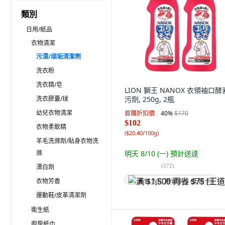
類別
日用/紙品
衣物清潔
污漬/頑垢清潔劑
洗衣粉
洗衣精/皂
LION 獅王 NANOX 衣領袖口
洗衣膠囊/球
污劑, 250g, 2瓶
幼兒衣物清潔
首購折扣價
40
%
$170
$102
衣物柔軟精
(
$20.40/100g
)
羊毛洗滌劑/貼身衣物洗
滌
明天 8/10 (一)
預計送達
(
572
)
漂白劑
衣物芳香
满 $1,500 再省 $75 (王道卡)
運動鞋/皮革清潔劑
衛生紙
廚房紙巾