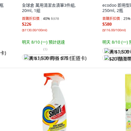
2瓶
全球倉 萬用清潔去漬筆3件組,
ecodoo 即用
20ml, 1組
250ml, 2瓶
首購折扣價
40
%
$378
首購折扣價
25
%
$226
$580
(
$1130.00/100ml
)
(
$116.00/100ml
)
明天 8/10 (一)
預計送達
明天 8/10 (一)
(
1
)
满 $1,500 再
满 $1,500 再省 $75 (王道卡)
$20 酷澎幣