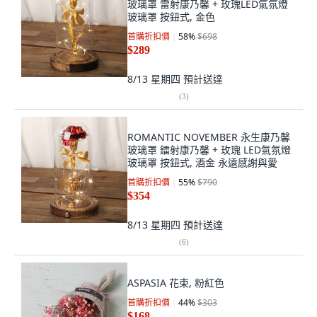
玻璃罩 雷射康乃馨 + 玫瑰LED氣氛燈
玻璃罩 按鈕式, 金色
首購折扣價
58
%
$698
$289
8/13 星期四
預計送達
(
3
)
ROMANTIC NOVEMBER 永生康乃馨
玻璃罩 鐳射康乃馨 + 玫瑰 LED氣氛燈
玻璃罩 按鈕式, 酒金 永遠感謝與愛
首購折扣價
55
%
$790
$354
8/13 星期四
預計送達
(
6
)
ASPASIA 花束, 粉紅色
首購折扣價
44
%
$303
$168