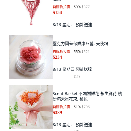
首購折扣價
59
%
$377
$154
8/13 星期四
預計送達
壓克力圓蓋保鮮康乃馨, 天使粉
首購折扣價
55
%
$521
$234
8/13 星期四
預計送達
(
17
)
Scent Basket 不凋謝鮮花 永生鮮花 繽
紛滿天星花束, 橘色
首購折扣價
51
%
$796
$389
8/13 星期四
預計送達