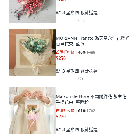
8/13 星期四
預計送達
(
29
)
MORIANN Frantte 滿天星永生花燈光
香皂花束, 藍色
首購折扣價
40
%
$428
$256
8/13 星期四
預計送達
(
3
)
Maison de Flore 不凋謝鮮花 永生花
手提花束, 寧靜粉
首購折扣價
61
%
$702
$270
8/13 星期四
預計送達