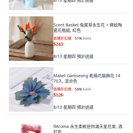
8/13 星期四
預計送達
Scent Basket 兔尾草永生花 + 條紋陶
瓷花瓶組, 紅色
首購折扣價
51
%
$505
$243
8/13 星期四
預計送達
Maket Gamseong 乾燥花裝飾花 14
70入, 混合色
首購折扣價
58
%
$305
$126
8/13 星期四
預計送達
flAroma 永生柔軟迷你滿天星花束, 酒
紅色