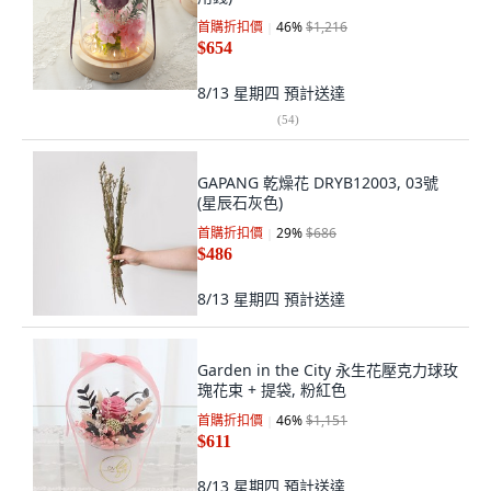
首購折扣價
46
%
$1,216
$654
8/13 星期四
預計送達
(
54
)
GAPANG 乾燥花 DRYB12003, 03號
(星辰石灰色)
首購折扣價
29
%
$686
$486
8/13 星期四
預計送達
Garden in the City 永生花壓克力球玫
瑰花束 + 提袋, 粉紅色
首購折扣價
46
%
$1,151
$611
8/13 星期四
預計送達