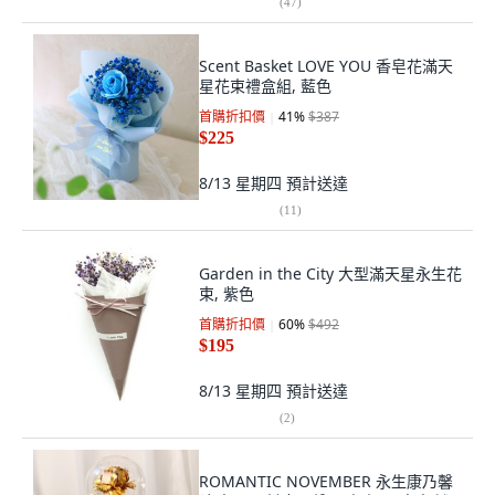
(
47
)
Scent Basket LOVE YOU 香皂花滿天
星花束禮盒組, 藍色
首購折扣價
41
%
$387
$225
8/13 星期四
預計送達
(
11
)
Garden in the City 大型滿天星永生花
束, 紫色
首購折扣價
60
%
$492
$195
8/13 星期四
預計送達
(
2
)
ROMANTIC NOVEMBER 永生康乃馨