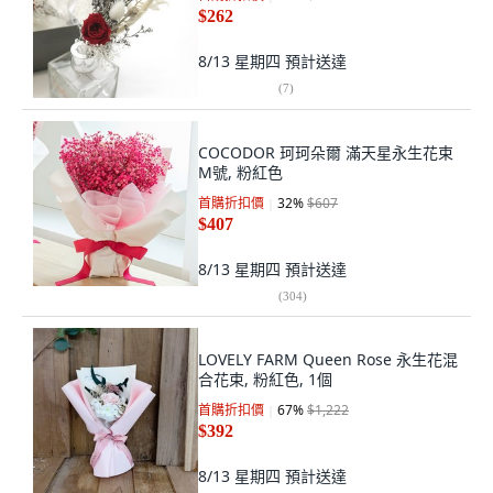
$262
8/13 星期四
預計送達
(
7
)
COCODOR 珂珂朵爾 滿天星永生花束
M號, 粉紅色
首購折扣價
32
%
$607
$407
8/13 星期四
預計送達
(
304
)
LOVELY FARM Queen Rose 永生花混
合花束, 粉紅色, 1個
首購折扣價
67
%
$1,222
$392
8/13 星期四
預計送達