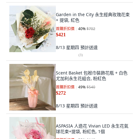
Garden in the City 永生經典玫瑰花束
+ 提袋, 紅色
首購折扣價
40
%
$702
$421
8/13 星期四
預計送達
(
3
)
Scent Basket 包袱巾裝飾花瓶 + 白色
尤加利永生花組合, 粉紅色
首購折扣價
49
%
$540
$272
8/13 星期四
預計送達
ASPASIA 人造花 Vivian LED 永生花氣
球花束+提袋, 粉紅色, 1個