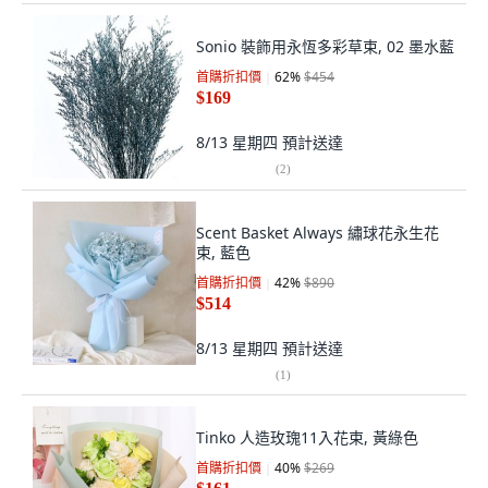
Sonio 裝飾用永恆多彩草束, 02 墨水藍
首購折扣價
62
%
$454
$169
8/13 星期四
預計送達
(
2
)
Scent Basket Always 繡球花永生花
束, 藍色
首購折扣價
42
%
$890
$514
8/13 星期四
預計送達
(
1
)
Tinko 人造玫瑰11入花束, 黃綠色
首購折扣價
40
%
$269