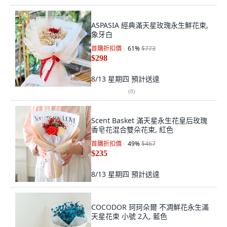
ASPASIA 經典滿天星玫瑰永生鮮花束,
象牙白
首購折扣價
61
%
$773
$298
8/13 星期四
預計送達
(
8
)
Scent Basket 滿天星永生花皇后玫瑰
香皂花混合雙朵花束, 紅色
首購折扣價
49
%
$467
$235
8/13 星期四
預計送達
COCODOR 珂珂朵爾 不凋鮮花永生滿
天星花束 小號 2入, 藍色