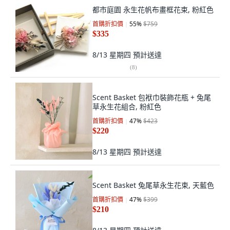
都市庭園 永生花帆布畫框花束, 粉紅色
首購折扣價
55
%
$759
$335
8/13 星期四
預計送達
(
8
)
Scent Basket 包袱巾裝飾花瓶 + 兔尾
草永生花組合, 粉紅色
首購折扣價
47
%
$423
$220
8/13 星期四
預計送達
Scent Basket 兔尾草永生花束, 天藍色
首購折扣價
47
%
$399
$210