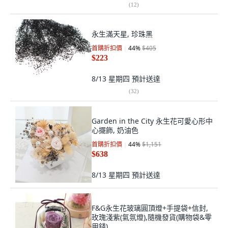
(
12
)
永生滿天星, 珍珠黑
首購折扣價
44
%
$405
$223
8/13 星期四
預計送達
(
32
)
Garden in the City 永生花可愛心形中
心擺飾, 奶油色
首購折扣價
44
%
$1,151
$638
8/13 星期四
預計送達
F&G永生花玻璃圓頂燈+手提袋+信封,
玫瑰淺紫(氣氛燈),隨機發貨(購物袋&零
用錢)