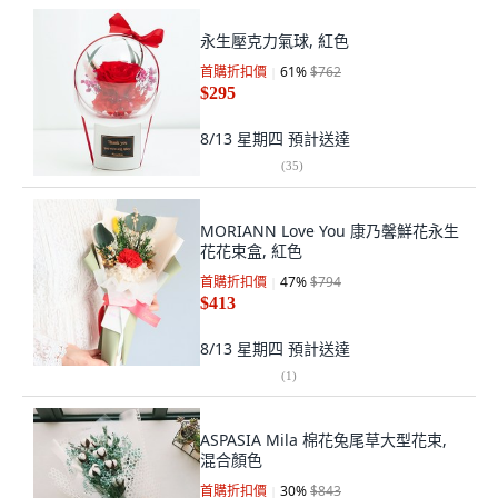
永生壓克力氣球, 紅色
首購折扣價
61
%
$762
$295
8/13 星期四
預計送達
(
35
)
MORIANN Love You 康乃馨鮮花永生
花花束盒, 紅色
首購折扣價
47
%
$794
$413
8/13 星期四
預計送達
(
1
)
ASPASIA Mila 棉花兔尾草大型花束,
混合顏色
首購折扣價
30
%
$843