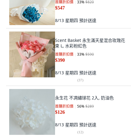
首購折扣價
33
%
$820
$547
8/13 星期四
預計送達
Scent Basket 永生滿天星混合玫瑰花
束 L, 水彩粉紅色
首購折扣價
33
%
$590
$390
8/13 星期四
預計送達
(
37
)
永生花 不凋繡球花 2入, 奶油色
首購折扣價
56
%
$289
$126
8/13 星期四
預計送達
(
12
)