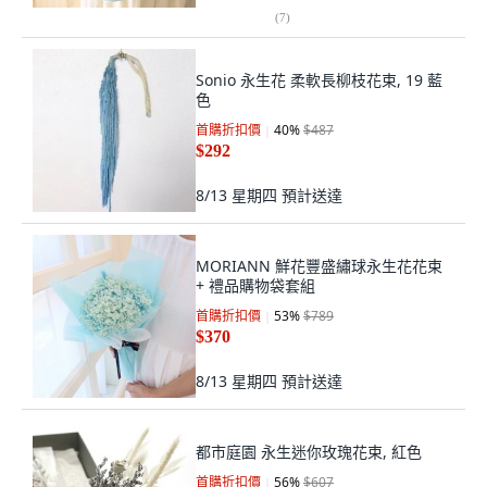
(
7
)
Sonio 永生花 柔軟長柳枝花束, 19 藍
色
首購折扣價
40
%
$487
$292
8/13 星期四
預計送達
MORIANN 鮮花豐盛繡球永生花花束
+ 禮品購物袋套組
首購折扣價
53
%
$789
$370
8/13 星期四
預計送達
都市庭園 永生迷你玫瑰花束, 紅色
首購折扣價
56
%
$607