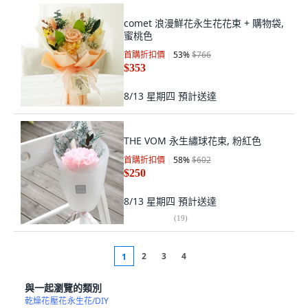
comet 浪漫鮮花永生花花束 + 購物袋,
蜜桃色
首購折扣價
53
%
$766
$353
8/13 星期四
預計送達
THE VOM 永生繡球花束, 粉紅色
首購折扣價
58
%
$602
$250
8/13 星期四
預計送達
(
19
)
2
3
4
1
與一起瀏覽的類別
乾燥花
壓花
永生花/DIY