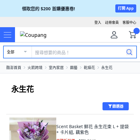
領取您的
$200
首購優惠卷!
打開 App
登入
註冊會員
客服中心
全部
酷澎首頁
火箭跨境
室內家居
園藝
乾燥花
永生花
永生花
篩選器
Scent Basket 鮮花 永生花束 L + 提袋
+ 卡片組, 藕紫色