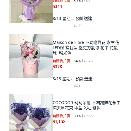
首購折扣價
59
%
$843
$344
8/13 星期四
預計送達
(
144
)
Maison de Flore 不凋謝鮮花 永生花
LED燈 盆栽型 壓克力氣球 花束 花氣
球, 粉米色
首購折扣價
64
%
$1,078
$378
8/13 星期四
預計送達
(
32
)
COCODOR 珂珂朵爾 不凋謝鮮花永生
滿天星花束 中型 2入, 紫色
首購折扣價
30
%
$1,666
$1,158