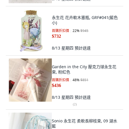
永生花 花卉軟木塞瓶, GRF#041(藍色
小)
首購折扣價
22
%
$945
$732
8/13 星期四
預計送達
Garden in the City 壓克力球永生花
束, 粉紅色
首購折扣價
48
%
$851
$436
8/13 星期四
預計送達
(
2
)
Sonio 永生花 柔軟長柳枝束, 09 湖水
藍