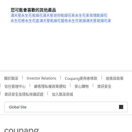
您可能會喜歡的其他產品
滿天星永生花
乾燥花滿天星
迷你乾燥花束
永生花束
玫瑰乾燥花
永生花燈
永生花盒
滿天星乾燥花
藍色永生花
乾燥滿天星
乾燥花束
Investor Relations
關於酷澎
Coupang使用者條款
退換貨政策
信任管理中心
顧客隱私權政策通知
安心購物
資訊安全
資訊安全及隱私保護認證
加入酷澎商城
Global Site