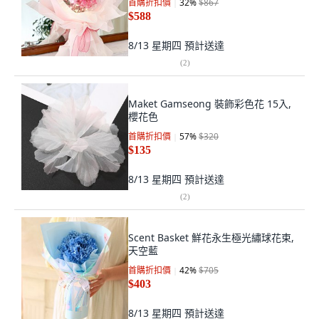
首購折扣價
32
%
$867
$588
8/13 星期四
預計送達
(
2
)
Maket Gamseong 裝飾彩色花 15入,
櫻花色
首購折扣價
57
%
$320
$135
8/13 星期四
預計送達
(
2
)
Scent Basket 鮮花永生極光繡球花束,
天空藍
首購折扣價
42
%
$705
$403
8/13 星期四
預計送達